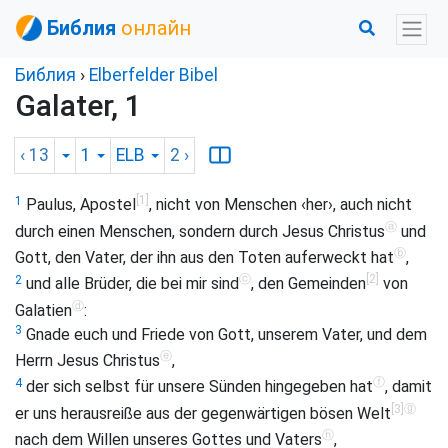
Библия
онлайн
Библия
›
Elberfelder Bibel
Galater, 1
‹ 13
1
ELB
2
›
[1]
1
Paulus, Apostel
, nicht von Menschen ‹her›, auch nicht
ⓐ
durch einen Menschen, sondern durch Jesus Christus
und
ⓑ
Gott, den Vater, der ihn aus den Toten auferweckt hat
,
ⓒ
[2]
2
und alle Brüder, die bei mir sind
, den Gemeinden
von
ⓓ
Galatien
:
3
Gnade euch und Friede von Gott, unserem Vater, und dem
ⓔ
Herrn Jesus Christus
,
ⓕ
4
der sich selbst für unsere Sünden hingegeben hat
, damit
[3]
ⓖ
er uns herausreiße aus der gegenwärtigen bösen Welt
ⓗ
nach dem Willen unseres Gottes und Vaters
,