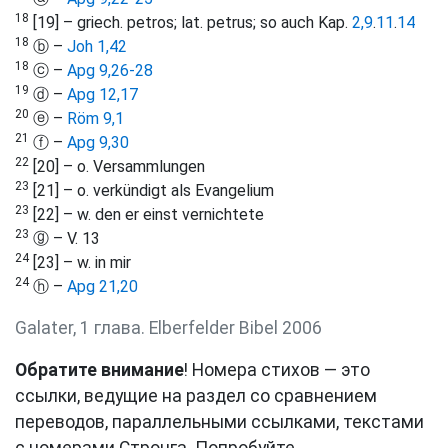
18
[19] – griech. petros; lat. petrus; so auch Kap.
2,9
.
11
.
14
18
ⓑ –
Joh 1,42
18
ⓒ –
Apg 9,26-28
19
ⓓ –
Apg 12,17
20
ⓔ –
Röm 9,1
21
ⓕ –
Apg 9,30
22
[20] – o. Versammlungen
23
[21] – o. verkündigt als Evangelium
23
[22] – w. den er einst vernichtete
23
ⓖ – V. 13
24
[23] – w. in mir
24
ⓗ –
Apg 21,20
Galater, 1 глава. Elberfelder Bibel 2006
Обратите внимание
! Номера стихов — это
ссылки, ведущие на раздел со сравнением
переводов, параллельными ссылками, текстами
с номерами Стронга. Попробуйте.