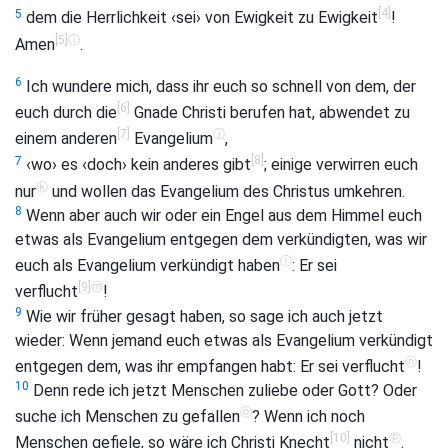
[4]
5
dem die Herrlichkeit ‹sei› von Ewigkeit zu Ewigkeit
!
[5]
ⓘ
Amen
.
6
Ich wundere mich, dass ihr euch so schnell von dem, der
[6]
euch durch die
Gnade Christi berufen hat, abwendet zu
[7]
ⓙ
einem anderen
Evangelium
,
[8]
7
‹wo› es ‹doch› kein anderes gibt
; einige verwirren euch
ⓚ
nur
und wollen das Evangelium des Christus umkehren.
8
Wenn aber auch wir oder ein Engel aus dem Himmel euch
etwas als Evangelium entgegen dem verkündigten, was wir
ⓛ
euch als Evangelium verkündigt haben
: Er sei
[9]
ⓜ
verflucht
!
9
Wie wir früher gesagt haben, so sage ich auch jetzt
wieder: Wenn jemand euch etwas als Evangelium verkündigt
ⓝ
entgegen dem, was ihr empfangen habt: Er sei verflucht
!
10
Denn rede ich jetzt Menschen zuliebe oder Gott? Oder
ⓞ
suche ich Menschen zu gefallen
? Wenn ich noch
[10]
ⓟ
Menschen gefiele, so wäre ich Christi Knecht
nicht
.