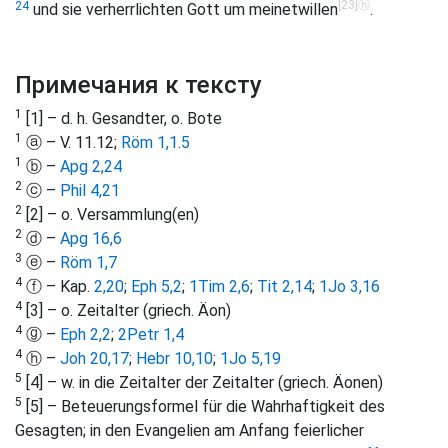
[23]
ⓗ
24
und sie verherrlichten Gott um meinetwillen
.
Примечания к тексту
1
[1] – d. h. Gesandter, o. Bote
1
ⓐ – V. 11.12;
Röm 1,1
.
5
1
ⓑ –
Apg 2,24
2
ⓒ –
Phil 4,21
2
[2] – o. Versammlung(en)
2
ⓓ –
Apg 16,6
3
ⓔ –
Röm 1,7
4
ⓕ – Kap.
2,20
;
Eph 5,2
;
1Tim 2,6
;
Tit 2,14
;
1Jo 3,16
4
[3] – o. Zeitalter (griech. Äon)
4
ⓖ –
Eph 2,2
;
2Petr 1,4
4
ⓗ –
Joh 20,17
;
Hebr 10,10
;
1Jo 5,19
5
[4] – w. in die Zeitalter der Zeitalter (griech. Äonen)
5
[5] – Beteuerungsformel für die Wahrhaftigkeit des
Gesagten; in den Evangelien am Anfang feierlicher