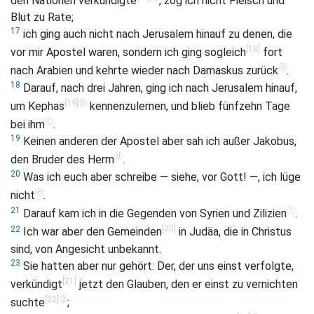
den Nationen verkündigte
, zog ich nicht Fleisch und
Blut zu Rate;
17
ich ging auch nicht nach Jerusalem hinauf zu denen, die
[18]
vor mir Apostel waren, sondern ich ging sogleich
fort
ⓐ
nach Arabien und kehrte wieder nach Damaskus zurück
.
18
Darauf, nach drei Jahren, ging ich nach Jerusalem hinauf,
[19]
ⓑ
um Kephas
kennenzulernen, und blieb fünfzehn Tage
ⓒ
bei ihm
.
19
Keinen anderen der Apostel aber sah ich außer Jakobus,
ⓓ
den Bruder des Herrn
.
20
Was ich euch aber schreibe — siehe, vor Gott! —, ich lüge
ⓔ
nicht
.
ⓕ
21
Darauf kam ich in die Gegenden von Syrien und Zilizien
.
[20]
22
Ich war aber den Gemeinden
in Judäa, die in Christus
sind, von Angesicht unbekannt.
23
Sie hatten aber nur gehört: Der, der uns einst verfolgte,
[21]
verkündigt
jetzt den Glauben, den er einst zu vernichten
[22]
ⓖ
suchte
;