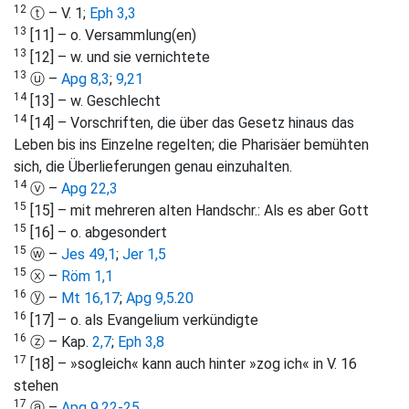
12
ⓣ – V. 1;
Eph 3,3
13
[11] – o. Versammlung(en)
13
[12] – w. und sie vernichtete
13
ⓤ –
Apg 8,3
;
9,21
14
[13] – w. Geschlecht
14
[14] – Vorschriften, die über das Gesetz hinaus das
Leben bis ins Einzelne regelten; die Pharisäer bemühten
sich, die Überlieferungen genau einzuhalten.
14
ⓥ –
Apg 22,3
15
[15] – mit mehreren alten Handschr.: Als es aber Gott
15
[16] – o. abgesondert
15
ⓦ –
Jes 49,1
;
Jer 1,5
15
ⓧ –
Röm 1,1
16
ⓨ –
Mt 16,17
;
Apg 9,5
.
20
16
[17] – o. als Evangelium verkündigte
16
ⓩ – Kap.
2,7
;
Eph 3,8
17
[18] – »sogleich« kann auch hinter »zog ich« in V. 16
stehen
17
ⓐ –
Apg 9,22-25