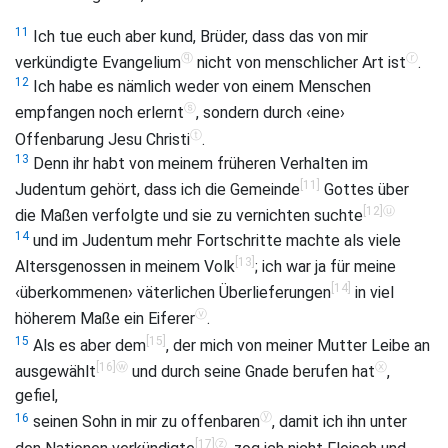
11
Ich tue euch aber kund, Brüder, dass das von mir
ⓠ
ⓡ
verkündigte Evangelium
nicht von menschlicher Art ist
.
12
Ich habe es nämlich weder von einem Menschen
ⓢ
empfangen noch erlernt
, sondern durch ‹eine›
ⓣ
Offenbarung Jesu Christi
.
13
Denn ihr habt von meinem früheren Verhalten im
[11]
Judentum gehört, dass ich die Gemeinde
Gottes über
[12]
ⓤ
die Maßen verfolgte und sie zu vernichten suchte
14
und im Judentum mehr Fortschritte machte als viele
[13]
Altersgenossen in meinem Volk
; ich war ja für meine
[14]
‹überkommenen› väterlichen Überlieferungen
in viel
ⓥ
höherem Maße ein Eiferer
.
[15]
15
Als es aber dem
, der mich von meiner Mutter Leibe an
[16]
ⓦ
ⓧ
ausgewählt
und durch seine Gnade berufen hat
,
gefiel,
ⓨ
16
seinen Sohn in mir zu offenbaren
, damit ich ihn unter
[17]
ⓩ