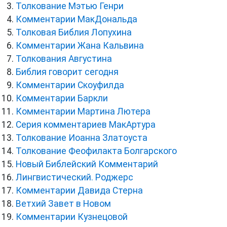
Толкование Мэтью Генри
Комментарии МакДональда
Толковая Библия Лопухина
Комментарии Жана Кальвина
Толкования Августина
Библия говорит сегодня
Комментарии Скоуфилда
Комментарии Баркли
Комментарии Мартина Лютера
Серия комментариев МакАртура
Толкование Иоанна Златоуста
Толкование Феофилакта Болгарского
Новый Библейский Комментарий
Лингвистический. Роджерс
Комментарии Давида Стерна
Ветхий Завет в Новом
Комментарии Кузнецовой