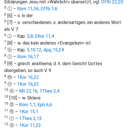
Erklärungen Jesu mit »Wahrlich!« übersetzt; vgl.
Offb 22,20
5
ⓘ –
Röm 11,36
;
Offb 1,6
6
[6] – o. in der
6
[7] – o. verschiedenen; o. andersartigen; ein anderes Wort
als V. 7
6
ⓙ – Kap.
5,8
;
2Kor 11,4
7
[8] – w. das kein anderes <Evangelium> ist
7
ⓚ – Kap.
5,10
.
12
;
Apg 15,24
8
ⓛ –
Röm 16,17
8
[9] – griech. anathema; d. h. dem Gericht Gottes
übergeben; so auch V. 9
8
ⓜ –
1Kor 16,22
9
ⓝ –
1Kor 16,22
10
ⓞ –
Mt 22,16
;
1Thes 2,4
10
[10] – w. Sklave
10
ⓟ –
Röm 1,1
;
Eph 6,6
11
ⓠ –
1Kor 15,1
11
ⓡ –
1Thes 2,13
12
ⓢ –
1Kor 11,23