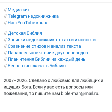
//
Медиа кит
//
Telegram недокнижника
//
Наш YouTube канал
//
Детская Библия
//
Записки недокнижника: статьи и новости
//
Сравнение стихов и анализ текста
//
Параллельное чтение двух переводов
//
План чтения Библии на каждый день
//
Бесплатно скачать Библию
2007–2026. Сделано с любовью для любящих и
ищущих Бога. Если у вас есть вопросы или
пожелания, то пишите нам
bible-man@mail.ru
.