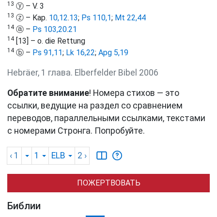
13
ⓨ – V. 3
13
ⓩ – Kap.
10,12
.
13
;
Ps 110,1
;
Mt 22,44
14
ⓐ –
Ps 103,20
.
21
14
[13] – o. die Rettung
14
ⓑ –
Ps 91,11
;
Lk 16,22
;
Apg 5,19
Hebräer, 1 глава. Elberfelder Bibel 2006
Обратите внимание
! Номера стихов — это
ссылки, ведущие на раздел со сравнением
переводов, параллельными ссылками, текстами
с номерами Стронга. Попробуйте.
‹ 1
1
ELB
2
›
ПОЖЕРТВОВАТЬ
Библии