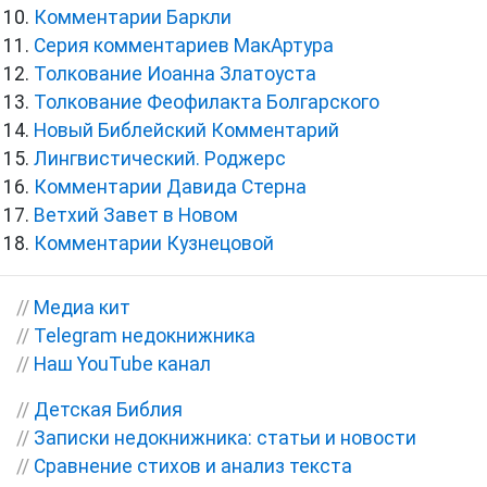
Комментарии Баркли
Серия комментариев МакАртура
Толкование Иоанна Златоуста
Толкование Феофилакта Болгарского
Новый Библейский Комментарий
Лингвистический. Роджерс
Комментарии Давида Стерна
Ветхий Завет в Новом
Комментарии Кузнецовой
//
Медиа кит
//
Telegram недокнижника
//
Наш YouTube канал
//
Детская Библия
//
Записки недокнижника: статьи и новости
//
Сравнение стихов и анализ текста