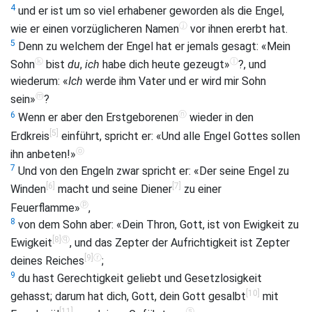
4
und er ist um so viel erhabener geworden als die Engel,
ⓙ
wie er einen vorzüglicheren Namen
vor ihnen ererbt hat.
5
Denn zu welchem der Engel hat er jemals gesagt: «Mein
ⓚ
ⓛ
Sohn
bist
du
,
ich
habe dich heute gezeugt»
?, und
wiederum: «
Ich
werde ihm Vater und er wird mir Sohn
ⓜ
sein»
?
ⓝ
6
Wenn er aber den Erstgeborenen
wieder in den
[5]
Erdkreis
einführt, spricht er: «Und alle Engel Gottes sollen
ⓞ
ihn anbeten!»
7
Und von den Engeln zwar spricht er: «Der seine Engel zu
[6]
[7]
Winden
macht und seine Diener
zu einer
ⓟ
Feuerflamme»
,
8
von dem Sohn aber: «Dein Thron, Gott, ist von Ewigkeit zu
[8]
ⓠ
Ewigkeit
, und das Zepter der Aufrichtigkeit ist Zepter
[9]
ⓡ
deines Reiches
;
9
du hast Gerechtigkeit geliebt und Gesetzlosigkeit
[10]
gehasst; darum hat dich, Gott, dein Gott gesalbt
mit
[11]
ⓢ