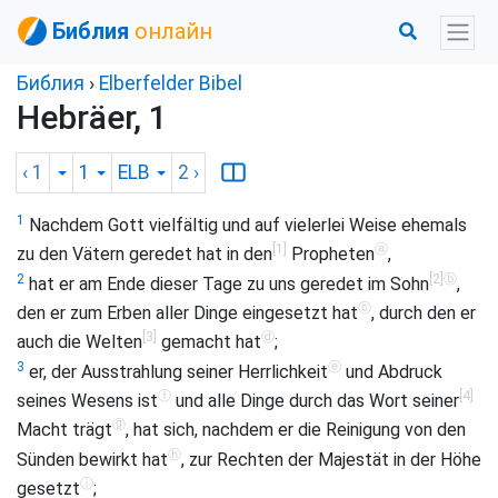
Библия
онлайн
Библия
›
Elberfelder Bibel
Hebräer, 1
‹ 1
1
ELB
2
›
1
Nachdem Gott vielfältig und auf vielerlei Weise ehemals
[1]
ⓐ
zu den Vätern geredet hat in den
Propheten
,
[2]
ⓑ
2
hat er am Ende dieser Tage zu uns geredet im Sohn
,
ⓒ
den er zum Erben aller Dinge eingesetzt hat
, durch den er
[3]
ⓓ
auch die Welten
gemacht hat
;
ⓔ
3
er, der Ausstrahlung seiner Herrlichkeit
und Abdruck
ⓕ
[4]
seines Wesens ist
und alle Dinge durch das Wort seiner
ⓖ
Macht trägt
, hat sich, nachdem er die Reinigung von den
ⓗ
Sünden bewirkt hat
, zur Rechten der Majestät in der Höhe
ⓘ
gesetzt
;