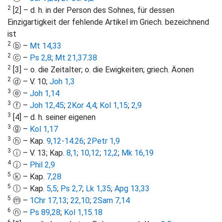
2
[2] – d. h. in der Person des Sohnes, für dessen
Einzigartigkeit der fehlende Artikel im Griech. bezeichnend
ist
2
ⓑ –
Mt 14,33
2
ⓒ –
Ps 2,8
;
Mt 21,37
.
38
2
[3] – o. die Zeitalter; o. die Ewigkeiten; griech. Äonen
2
ⓓ – V. 10;
Joh 1,3
3
ⓔ –
Joh 1,14
3
ⓕ –
Joh 12,45
;
2Kor 4,4
;
Kol 1,15
;
2,9
3
[4] – d. h. seiner eigenen
3
ⓖ –
Kol 1,17
3
ⓗ – Kap.
9,12-14
.
26
;
2Petr 1,9
3
ⓘ – V. 13; Kap.
8,1
;
10,12
;
12,2
;
Mk 16,19
4
ⓙ –
Phil 2,9
5
ⓚ – Kap.
7,28
5
ⓛ – Kap.
5,5
;
Ps 2,7
;
Lk 1,35
;
Apg 13,33
5
ⓜ –
1Chr 17,13
;
22,10
;
2Sam 7,14
6
ⓝ –
Ps 89,28
;
Kol 1,15
.
18