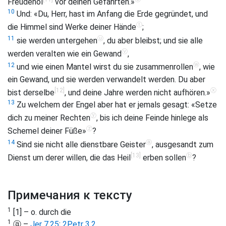
Freudenöl
vor deinen Gefährten.»
10
Und: «Du, Herr, hast im Anfang die Erde gegründet, und
ⓣ
die Himmel sind Werke deiner Hände
;
ⓤ
11
sie werden untergehen
, du aber bleibst; und sie alle
ⓥ
werden veralten wie ein Gewand
,
ⓦ
12
und wie einen Mantel wirst du sie zusammenrollen
, wie
ein Gewand, und sie werden verwandelt werden. Du aber
[12]
ⓧ
bist derselbe
, und deine Jahre werden nicht aufhören.»
13
Zu welchem der Engel aber hat er jemals gesagt: «Setze
ⓨ
dich zu meiner Rechten
, bis ich deine Feinde hinlege als
ⓩ
Schemel deiner Füße»
?
ⓐ
14
Sind sie nicht alle dienstbare Geister
, ausgesandt zum
[13]
ⓑ
Dienst um derer willen, die das Heil
erben sollen
?
Примечания к тексту
1
[1] – o. durch die
1
ⓐ –
Jer 7,25
;
2Petr 3,2