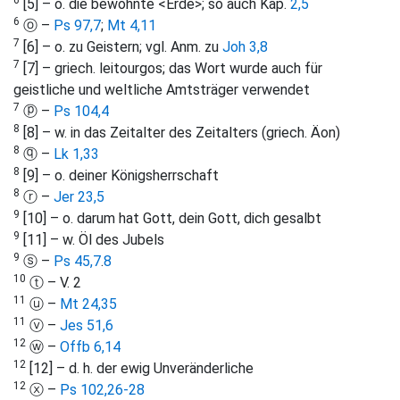
6
[5] – o. die bewohnte <Erde>; so auch Kap.
2,5
6
ⓞ –
Ps 97,7
;
Mt 4,11
7
[6] – o. zu Geistern; vgl. Anm. zu
Joh 3,8
7
[7] – griech. leitourgos; das Wort wurde auch für
geistliche und weltliche Amtsträger verwendet
7
ⓟ –
Ps 104,4
8
[8] – w. in das Zeitalter des Zeitalters (griech. Äon)
8
ⓠ –
Lk 1,33
8
[9] – o. deiner Königsherrschaft
8
ⓡ –
Jer 23,5
9
[10] – o. darum hat Gott, dein Gott, dich gesalbt
9
[11] – w. Öl des Jubels
9
ⓢ –
Ps 45,7
.
8
10
ⓣ – V. 2
11
ⓤ –
Mt 24,35
11
ⓥ –
Jes 51,6
12
ⓦ –
Offb 6,14
12
[12] – d. h. der ewig Unveränderliche
12
ⓧ –
Ps 102,26-28