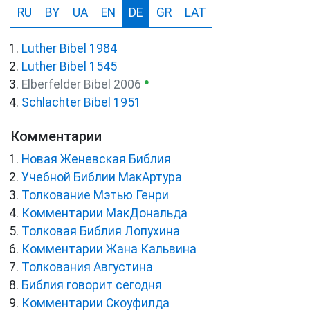
RU
BY
UA
EN
DE
GR
LAT
Luther Bibel 1984
Luther Bibel 1545
●
Elberfelder Bibel 2006
Schlachter Bibel 1951
Комментарии
Новая Женевская Библия
Учебной Библии МакАртура
Толкование Мэтью Генри
Комментарии МакДональда
Толковая Библия Лопухина
Комментарии Жана Кальвина
Толкования Августина
Библия говорит сегодня
Комментарии Скоуфилда