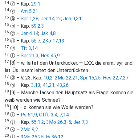
14
ⓨ – Kap.
29,1
14
ⓩ –
Am 5,21
15
ⓐ –
Spr 1,28
;
Jer 14,12
;
Joh 9,31
15
ⓑ – Kap.
59,2
.
3
16
ⓒ –
Jer 4,14
;
Jak 4,8
16
ⓓ – Kap.
55,7
;
2Kö 17,13
17
ⓔ –
Tit 3,14
17
ⓕ –
Spr 21,3
;
Hes 45,9
17
[8] – w. leitet den Unterdrücker. — LXX, die aram., syr. und
lat. Üs. lesen: leitet den Unterdrückten
17
ⓖ – V. 23; Kap.
10,2
;
2Mo 22,21
;
Spr 15,25
;
Hes 22,7
.
27
18
ⓗ – Kap.
3,13
;
41,21
;
43,26
18
[9] – Manche fassen den Hauptsatz als Frage: können sie
weiß werden wie Schnee?
18
[10] – o. können sie wie Wolle werden?
18
ⓘ –
Ps 51,9
;
Offb 3,4
;
7,14
19
ⓙ – Kap.
55,1
.
2
;
3Mo 26,3-5
;
Jer 7,3
20
ⓚ –
2Mo 9,2
20
ⓛ –
3Mo 26,25
;
Hi 36,12