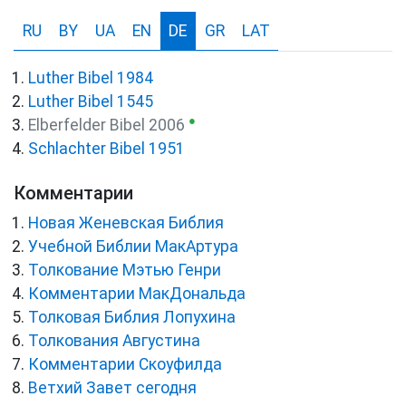
RU
BY
UA
EN
DE
GR
LAT
Luther Bibel 1984
Luther Bibel 1545
●
Elberfelder Bibel 2006
Schlachter Bibel 1951
Комментарии
Новая Женевская Библия
Учебной Библии МакАртура
Толкование Мэтью Генри
Комментарии МакДональда
Толковая Библия Лопухина
Толкования Августина
Комментарии Скоуфилда
Ветхий Завет сегодня