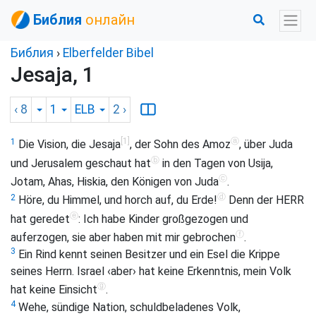
Библия
онлайн
Библия
›
Elberfelder Bibel
Jesaja, 1
‹ 8
1
ELB
2
›
[1]
ⓐ
1
Die Vision, die Jesaja
, der Sohn des Amoz
, über Juda
ⓑ
und Jerusalem geschaut hat
in den Tagen von Usija,
ⓒ
Jotam, Ahas, Hiskia, den Königen von Juda
.
ⓓ
2
Höre, du Himmel, und horch auf, du Erde!
Denn der HERR
ⓔ
hat geredet
: Ich habe Kinder großgezogen und
ⓕ
auferzogen, sie aber haben mit mir gebrochen
.
3
Ein Rind kennt seinen Besitzer und ein Esel die Krippe
seines Herrn. Israel ‹aber› hat keine Erkenntnis, mein Volk
ⓖ
hat keine Einsicht
.
4
Wehe, sündige Nation, schuldbeladenes Volk,