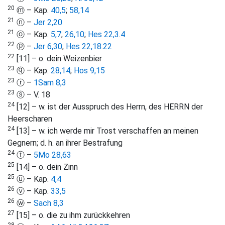
20
ⓜ – Kap.
40,5
;
58,14
21
ⓝ –
Jer 2,20
21
ⓞ – Kap.
5,7
;
26,10
;
Hes 22,3
.
4
22
ⓟ –
Jer 6,30
;
Hes 22,18
.
22
22
[11] – o. dein Weizenbier
23
ⓠ – Kap.
28,14
;
Hos 9,15
23
ⓡ –
1Sam 8,3
23
ⓢ – V. 18
24
[12] – w. ist der Ausspruch des Herrn, des HERRN der
Heerscharen
24
[13] – w. ich werde mir Trost verschaffen an meinen
Gegnern; d. h. an ihrer Bestrafung
24
ⓣ –
5Mo 28,63
25
[14] – o. dein Zinn
25
ⓤ – Kap.
4,4
26
ⓥ – Kap.
33,5
26
ⓦ –
Sach 8,3
27
[15] – o. die zu ihm zurückkehren
28