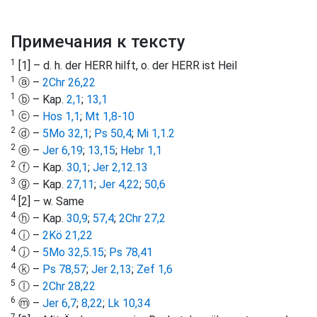
Примечания к тексту
1
[1] – d. h. der HERR hilft, o. der HERR ist Heil
1
ⓐ –
2Chr 26,22
1
ⓑ – Kap.
2,1
;
13,1
1
ⓒ –
Hos 1,1
;
Mt 1,8-10
2
ⓓ –
5Mo 32,1
;
Ps 50,4
;
Mi 1,1
.
2
2
ⓔ –
Jer 6,19
;
13,15
;
Hebr 1,1
2
ⓕ – Kap.
30,1
;
Jer 2,12
.
13
3
ⓖ – Kap.
27,11
;
Jer 4,22
;
50,6
4
[2] – w. Same
4
ⓗ – Kap.
30,9
;
57,4
;
2Chr 27,2
4
ⓘ –
2Kö 21,22
4
ⓙ –
5Mo 32,5
.
15
;
Ps 78,41
4
ⓚ –
Ps 78,57
;
Jer 2,13
;
Zef 1,6
5
ⓛ –
2Chr 28,22
6
ⓜ –
Jer 6,7
;
8,22
;
Lk 10,34
7