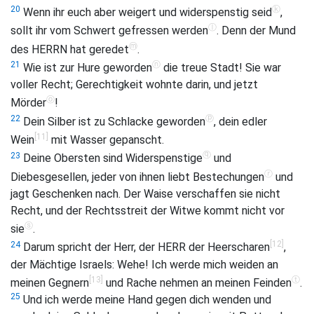
ⓚ
20
Wenn ihr euch aber weigert und widerspenstig seid
,
ⓛ
sollt ihr vom Schwert gefressen werden
. Denn der Mund
ⓜ
des HERRN hat geredet
.
ⓝ
21
Wie ist zur Hure geworden
die treue Stadt! Sie war
voller Recht; Gerechtigkeit wohnte darin, und jetzt
ⓞ
Mörder
!
ⓟ
22
Dein Silber ist zu Schlacke geworden
, dein edler
[11]
Wein
mit Wasser gepanscht.
ⓠ
23
Deine Obersten sind Widerspenstige
und
ⓡ
Diebesgesellen, jeder von ihnen liebt Bestechungen
und
jagt Geschenken nach. Der Waise verschaffen sie nicht
Recht, und der Rechtsstreit der Witwe kommt nicht vor
ⓢ
sie
.
[12]
24
Darum spricht der Herr, der HERR der Heerscharen
,
der Mächtige Israels: Wehe! Ich werde mich weiden an
[13]
ⓣ
meinen Gegnern
und Rache nehmen an meinen Feinden
.
25
Und ich werde meine Hand gegen dich wenden und