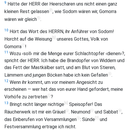
9
Hätte der HERR der Heerscharen uns nicht einen ganz
ⓟ
kleinen Rest gelassen
, wie Sodom wären wir, Gomorra
ⓠ
wären wir gleich
.
10
Hört das Wort des HERRN, ihr Anführer von Sodom!
[5]
Horcht auf die Weisung
unseres Gottes, Volk von
ⓡ
Gomorra
!
11
Wozu ‹soll› mir die Menge eurer Schlachtopfer ‹dienen›?,
spricht der HERR. Ich habe die Brandopfer von Widdern und
das Fett der Mastkälber satt, und am Blut von Stieren,
ⓢ
Lämmern und jungen Böcken habe ich kein Gefallen
.
12
Wenn ihr kommt, um vor meinem Angesicht zu
erscheinen — wer hat das von eurer Hand gefordert, meine
ⓣ
Vorhöfe zu zertreten
?
[6]
13
Bringt nicht länger nichtige
Speisopfer! Das
ⓤ
ⓥ
ⓦ
Räucherwerk ist mir ein Gräuel
. Neumond
und Sabbat
,
ⓧ
[7]
das Einberufen von Versammlungen
: Sünde
und
Festversammlung ertrage ich nicht.