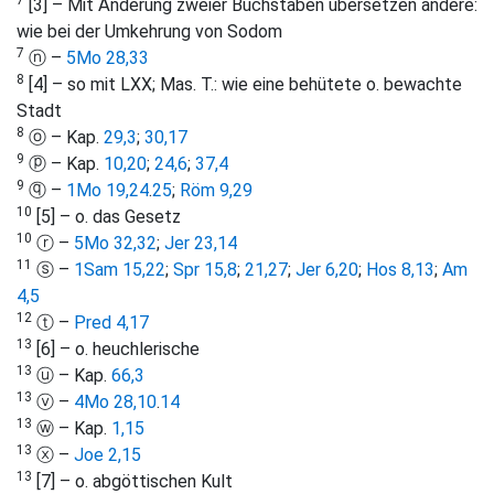
[3] – Mit Änderung zweier Buchstaben übersetzen andere:
wie bei der Umkehrung von Sodom
7
ⓝ –
5Mo 28,33
8
[4] – so mit LXX; Mas. T.: wie eine behütete o. bewachte
Stadt
8
ⓞ – Kap.
29,3
;
30,17
9
ⓟ – Kap.
10,20
;
24,6
;
37,4
9
ⓠ –
1Mo 19,24
.
25
;
Röm 9,29
10
[5] – o. das Gesetz
10
ⓡ –
5Mo 32,32
;
Jer 23,14
11
ⓢ –
1Sam 15,22
;
Spr 15,8
;
21,27
;
Jer 6,20
;
Hos 8,13
;
Am
4,5
12
ⓣ –
Pred 4,17
13
[6] – o. heuchlerische
13
ⓤ – Kap.
66,3
13
ⓥ –
4Mo 28,10
.
14
13
ⓦ – Kap.
1,15
13
ⓧ –
Joe 2,15
13
[7] – o. abgöttischen Kult