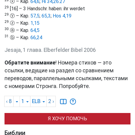
ⓧ – Kap.
64,6
;
Hi 34,26
.
27
29
[16] – 3 Handschr. haben: ihr werdet
29
ⓨ – Kap.
57,5
;
65,3
;
Hos 4,19
29
ⓩ – Kap.
1,15
30
ⓐ – Kap.
64,5
31
ⓑ – Kap.
66,24
Jesaja, 1 глава. Elberfelder Bibel 2006
Обратите внимание
! Номера стихов — это
ссылки, ведущие на раздел со сравнением
переводов, параллельными ссылками, текстами
с номерами Стронга. Попробуйте.
‹ 8
1
ELB
2
›
Я ХОЧУ ПОМОЧЬ
Библии