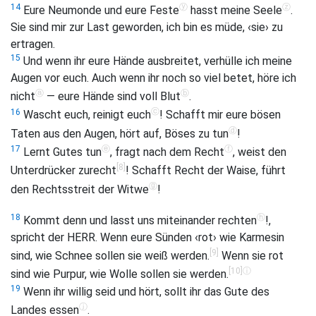
ⓨ
ⓩ
14
Eure Neumonde und eure Feste
hasst meine Seele
.
Sie sind mir zur Last geworden, ich bin es müde, ‹sie› zu
ertragen.
15
Und wenn ihr eure Hände ausbreitet, verhülle ich meine
Augen vor euch. Auch wenn ihr noch so viel betet, höre ich
ⓐ
ⓑ
nicht
— eure Hände sind voll Blut
.
ⓒ
16
Wascht euch, reinigt euch
! Schafft mir eure bösen
ⓓ
Taten aus den Augen, hört auf, Böses zu tun
!
ⓔ
ⓕ
17
Lernt Gutes tun
, fragt nach dem Recht
, weist den
[8]
Unterdrücker zurecht
! Schafft Recht der Waise, führt
ⓖ
den Rechtsstreit der Witwe
!
ⓗ
18
Kommt denn und lasst uns miteinander rechten
!,
spricht der HERR. Wenn eure Sünden ‹rot› wie Karmesin
[9]
sind, wie Schnee sollen sie weiß werden.
Wenn sie rot
[10]
ⓘ
sind wie Purpur, wie Wolle sollen sie werden.
19
Wenn ihr willig seid und hört, sollt ihr das Gute des
ⓙ
Landes essen
.