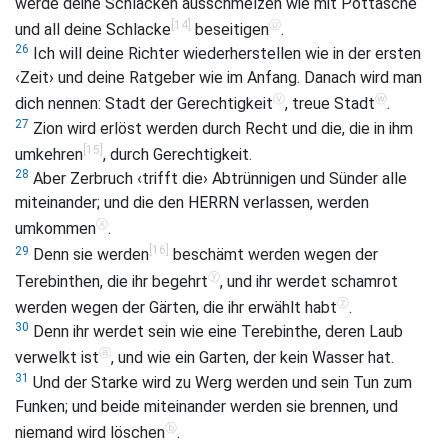
werde deine Schlacken ausschmelzen wie mit Pottasche
[14]
ⓤ
und all deine Schlacke
beseitigen
.
26
Ich will deine Richter wiederherstellen wie in der ersten
‹Zeit› und deine Ratgeber wie im Anfang. Danach wird man
ⓥ
ⓦ
dich nennen: Stadt der Gerechtigkeit
, treue Stadt
.
27
Zion wird erlöst werden durch Recht und die, die in ihm
[15]
umkehren
, durch Gerechtigkeit.
28
Aber Zerbruch ‹trifft die› Abtrünnigen und Sünder alle
miteinander; und die den HERRN verlassen, werden
ⓧ
umkommen
.
[16]
29
Denn sie werden
beschämt werden wegen der
ⓨ
Terebinthen, die ihr begehrt
, und ihr werdet schamrot
ⓩ
werden wegen der Gärten, die ihr erwählt habt
.
30
Denn ihr werdet sein wie eine Terebinthe, deren Laub
ⓐ
verwelkt ist
, und wie ein Garten, der kein Wasser hat.
31
Und der Starke wird zu Werg werden und sein Tun zum
Funken; und beide miteinander werden sie brennen, und
ⓑ
niemand wird löschen
.