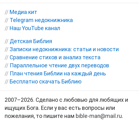
//
Медиа кит
//
Telegram недокнижника
//
Наш YouTube канал
//
Детская Библия
//
Записки недокнижника: статьи и новости
//
Сравнение стихов и анализ текста
//
Параллельное чтение двух переводов
//
План чтения Библии на каждый день
//
Бесплатно скачать Библию
2007–2026. Сделано с любовью для любящих и
ищущих Бога. Если у вас есть вопросы или
пожелания, то пишите нам
bible-man@mail.ru
.