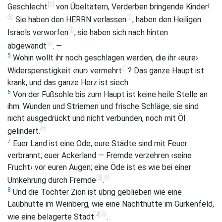
[2]
Geschlecht
von Übeltätern, Verderben bringende Kinder!
ⓗ
ⓘ
Sie haben den HERRN verlassen
, haben den Heiligen
ⓙ
Israels verworfen
, sie haben sich nach hinten
ⓚ
abgewandt
. —
5
Wohin wollt ihr noch geschlagen werden, die ihr ‹eure›
ⓛ
Widerspenstigkeit ‹nur› vermehrt
? Das ganze Haupt ist
krank, und das ganze Herz ist siech.
6
Von der Fußsohle bis zum Haupt ist keine heile Stelle an
ihm: Wunden und Striemen und frische Schläge; sie sind
nicht ausgedrückt und nicht verbunden, noch mit Öl
ⓜ
gelindert.
7
Euer Land ist eine Öde, eure Städte sind mit Feuer
verbrannt; euer Ackerland — Fremde verzehren ‹seine
Frucht› vor euren Augen; eine Öde ist es wie bei einer
[3]
ⓝ
Umkehrung durch Fremde
.
8
Und die Tochter Zion ist übrig geblieben wie eine
Laubhütte im Weinberg, wie eine Nachthütte im Gurkenfeld,
[4]
ⓞ
wie eine belagerte Stadt
.