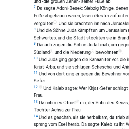
und ‹die großen Zehen› seiner Füße ab.
7
Da sagte Adoni-Besek: Siebzig Könige, denen 
Füße abgehauen waren, lasen ‹Reste› auf unte
ⓘ
vergolten
. Und sie brachten ihn nach Jerusale
8
Und die Söhne Juda kämpften um Jerusalem u
Schwertes, und die Stadt steckten sie in Brand
9
Danach zogen die Söhne Juda hinab, um gegen 
[1]
[2]
ⓚ
Südland
und die Niederung
bewohnten
.
10
Und Juda ging gegen die Kanaaniter vor, die
Kirjat-Arba; und sie schlugen Scheschai und Ah
11
Und von dort ging er gegen die Bewohner von 
Sefer.
ⓜ
12
Und Kaleb sagte: Wer Kirjat-Sefer schlägt
Frau.
ⓝ
13
Da nahm es Otniël
ein, der Sohn des Kenas,
Tochter Achsa zur Frau.
14
Und es geschah, als sie herbeikam, da trieb si
sprang vom Esel herab. Da sagte Kaleb zu ihr: 