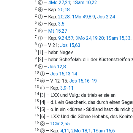
1
ⓓ –
4Mo 27,21
;
1Sam 10,22
2
ⓔ – Kap.
20,18
2
ⓕ – Kap.
20,28
;
1Mo 49,8
.
9
;
Jos 2,24
5
ⓖ – Kap.
3,5
7
ⓗ –
Mt 15,27
7
ⓘ – Kap.
9,24
.
57
;
3Mo 24,19
.
20
;
1Sam 15,33
;
8
ⓙ – V. 21;
Jos 15,63
9
[1] – hebr. Negev
9
[2] – hebr. Schefelah; d. i. der Küstenstreife
9
ⓚ –
Jos 12,8
10
ⓛ –
Jos 15,13
.
14
12
ⓜ – V. 12-15:
Jos 15,16-19
13
ⓝ – Kap.
3,9-11
14
[3] – LXX und Vulg.: da trieb er sie an
15
[4] – d. i. ein Geschenk, das durch einen Seg
15
[5] – o. in ein <dürres> Südland hast du mic
16
[6] – LXX: Und die Söhne Hobabs, des Kenite
16
ⓞ –
1Chr 2,55
16
ⓟ – Kap.
4,11
;
2Mo 18,1
;
1Sam 15,6