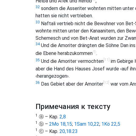
Helba und Afek und Rehob
,
32
sondern die Asseriter wohnten mitten unter 
hatten sie nicht vertrieben.
33
Naftali vertrieb nicht die Bewohner von Be
wohnte mitten unter den Kanaanitern, den Bew
Schemesch und von Bet-Anat wurden zur Zwangs
34
Und die Amoriter drängten die Söhne Dan ins G
ⓠ
die Ebene herabzukommen
.
[11]
35
Und die Amoriter vermochten
im Gebirge H
aber die Hand des Hauses Josef wurde ‹auf ihn
‹herangezogen›.
[12]
36
Das Gebiet aber der Amoriter
war vom Ans
Примечания к тексту
1
ⓐ – Kap.
2,8
1
ⓑ –
2Mo 18,15
;
1Sam 10,22
;
1Kö 22,5
1
ⓒ – Kap.
20,18
.
23