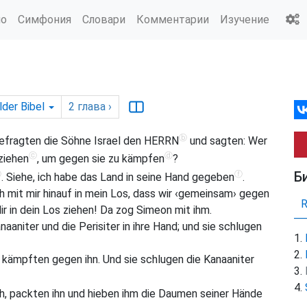
ио
Симфония
Словари
Комментарии
Изучение
lder Bibel
2
глава
›
ⓑ
befragten die Söhne Israel den HERRN
und sagten: Wer
ⓒ
ⓓ
ziehen
, um gegen sie zu kämpfen
?
Б
ⓔ
ⓕ
. Siehe, ich habe das Land in seine Hand gegeben
.
 mit mir hinauf in mein Los, dass wir ‹gemeinsam› gegen
ir in dein Los ziehen! Da zog Simeon mit ihm.
aniter und die Perisiter in ihre Hand; und sie schlugen
kämpften gegen ihn. Und sie schlugen die Kanaaniter
ch, packten ihn und hieben ihm die Daumen seiner Hände