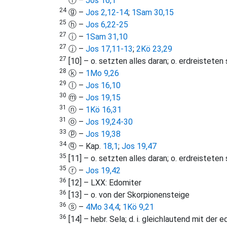
ⓕ –
Jos 16,1
24
ⓖ –
Jos 2,12-14
;
1Sam 30,15
25
ⓗ –
Jos 6,22-25
27
ⓘ –
1Sam 31,10
27
ⓙ –
Jos 17,11-13
;
2Kö 23,29
27
[10] – o. setzten alles daran; o. erdreisteten 
28
ⓚ –
1Mo 9,26
29
ⓛ –
Jos 16,10
30
ⓜ –
Jos 19,15
31
ⓝ –
1Kö 16,31
31
ⓞ –
Jos 19,24-30
33
ⓟ –
Jos 19,38
34
ⓠ – Kap.
18,1
;
Jos 19,47
35
[11] – o. setzten alles daran; o. erdreisteten 
35
ⓡ –
Jos 19,42
36
[12] – LXX: Edomiter
36
[13] – o. von der Skorpionensteige
36
ⓢ –
4Mo 34,4
;
1Kö 9,21
36
[14] – hebr. Sela; d. i. gleichlautend mit der