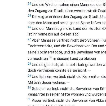
24
Und die Wachen sahen einen Mann aus der St
den Zugang zur Stadt, dann werden wir dir Gna
25
Da zeigte er ihnen den Zugang zur Stadt. Un
aber den Mann und seine ganze Sippe ließen si
26
Und der Mann zog in das Land der Hetiter. ‹D
ist ihr Name bis auf diesen Tag.
ⓘ
27
Aber Manasse vertrieb nicht Bet-Schean
un
Tochterstädte, und die Bewohner von Dor und 
seine Tochterstädte, und die Bewohner von M
[10]
vermochten
in diesem Land zu bleiben.
28
Und es geschah, als Israel stark geworden wa
doch vertreiben konnte es sie nicht. —
29
Und Ephraim vertrieb nicht die Kanaaniter, die
Mitte in Geser wohnen. —
30
Sebulon vertrieb nicht die Bewohner von Kit
Kanaaniter in seiner Mitte wohnen und wurden 
31
Asser vertrieb nicht die Bewohner von Akko
ⓞ