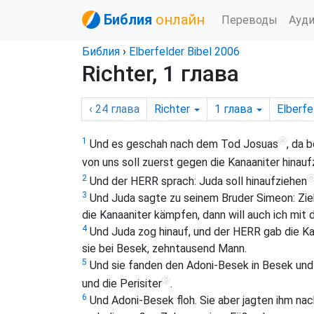
Библия
онлайн
Переводы
Ауд
Библия
›
Elberfelder Bibel 2006
Richter, 1 глава
‹ 24
глава
Richter
1
глава
Elberfe
ⓐ
1
Und es geschah nach dem Tod Josuas
, da 
von uns soll zuerst gegen die Kanaaniter hinauf
2
Und der HERR sprach: Juda soll hinaufziehen
3
Und Juda sagte zu seinem Bruder Simeon: Zieh
die Kanaaniter kämpfen, dann will auch ich mit d
4
Und Juda zog hinauf, und der HERR gab die Kana
sie bei Besek, zehntausend Mann.
5
Und sie fanden den Adoni-Besek in Besek und 
ⓖ
und die Perisiter
.
6
Und Adoni-Besek floh. Sie aber jagten ihm na