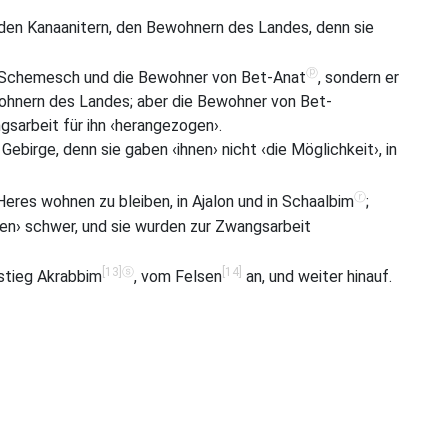
den Kanaanitern, den Bewohnern des Landes, denn sie
ⓟ
t-Schemesch und die Bewohner von Bet-Anat
, sondern er
ohnern des Landes; aber die Bewohner von Bet-
arbeit für ihn ‹herangezogen›.
ebirge, denn sie gaben ‹ihnen› nicht ‹die Möglichkeit›, in
ⓡ
eres wohnen zu bleiben, in Ajalon und in Schaalbim
;
en› schwer, und sie wurden zur Zwangsarbeit
[13]
ⓢ
[14]
tieg Akrabbim
, vom Felsen
an, und weiter hinauf.