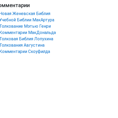
омментарии
Новая Женевская Библия
Учебной Библии МакАртура
Толкование Мэтью Генри
Комментарии МакДональда
Толковая Библия Лопухина
Толкования Августина
Комментарии Скоуфилда