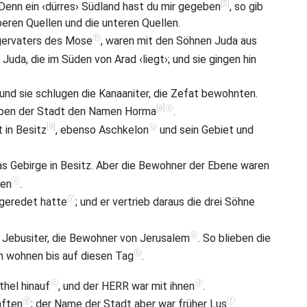
[5]
 Denn ein ‹dürres› Südland hast du mir gegeben
, so gib
beren Quellen und die unteren Quellen.
ⓟ
gervaters des Mose
, waren mit den Söhnen Juda aus
uda, die im Süden von Arad ‹liegt›; und sie gingen hin
und sie schlugen die Kanaaniter, die Zefat bewohnten.
[8]
ⓢ
gaben der Stadt den Namen Horma
.
[9]
ⓤ
 in Besitz
, ebenso Aschkelon
und sein Gebiet und
as Gebirge in Besitz. Aber die Bewohner der Ebene waren
ⓧ
ten
.
ⓨ
geredet hatte
; und er vertrieb daraus die drei Söhne
ⓐ
e Jebusiter, die Bewohner von Jerusalem
. So blieben die
ⓑ
m wohnen bis auf diesen Tag
.
ⓒ
ⓓ
hel hinauf
, und der HERR war mit ihnen
.
ⓔ
ⓕ
aften
; der Name der Stadt aber war früher Lus
.