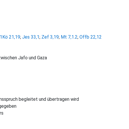
1Kö 21,19
;
Jes 33,1
;
Zef 3,19
;
Mt 7,1
.
2
;
Offb 22,12
n zwischen Jafo und Gaza
ensspruch begleitet und übertragen wird
h gegeben
rs