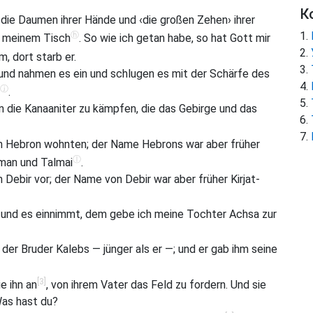
К
die Daumen ihrer Hände und ‹die großen Zehen› ihrer
ⓗ
r meinem Tisch
. So wie ich getan habe, so hat Gott mir
m, dort starb er.
nd nahmen es ein und schlugen es mit der Schärfe des
ⓙ
.
die Kanaaniter zu kämpfen, die das Gebirge und das
 in Hebron wohnten; der Name Hebrons war aber früher
ⓛ
iman und Talmai
.
Debir vor; der Name von Debir war aber früher Kirjat-
 und es einnimmt, dem gebe ich meine Tochter Achsa zur
 der Bruder Kalebs — jünger als er —; und er gab ihm seine
[3]
e ihn an
, von ihrem Vater das Feld zu fordern. Und sie
Was hast du?