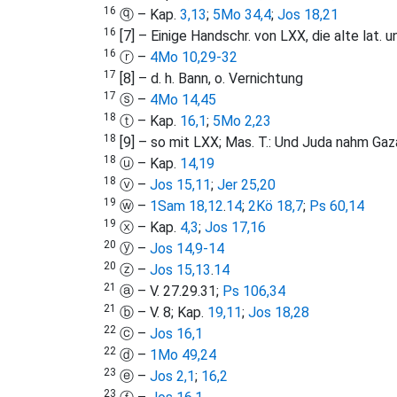
16
ⓠ – Kap.
3,13
;
5Mo 34,4
;
Jos 18,21
16
[7] – Einige Handschr. von LXX, die alte lat.
16
ⓡ –
4Mo 10,29-32
17
[8] – d. h. Bann, o. Vernichtung
17
ⓢ –
4Mo 14,45
18
ⓣ – Kap.
16,1
;
5Mo 2,23
18
[9] – so mit LXX; Mas. T.: Und Juda nahm Gaz
18
ⓤ – Kap.
14,19
18
ⓥ –
Jos 15,11
;
Jer 25,20
19
ⓦ –
1Sam 18,12
.
14
;
2Kö 18,7
;
Ps 60,14
19
ⓧ – Kap.
4,3
;
Jos 17,16
20
ⓨ –
Jos 14,9-14
20
ⓩ –
Jos 15,13
.
14
21
ⓐ – V. 27.29.31;
Ps 106,34
21
ⓑ – V. 8; Kap.
19,11
;
Jos 18,28
22
ⓒ –
Jos 16,1
22
ⓓ –
1Mo 49,24
23
ⓔ –
Jos 2,1
;
16,2
23