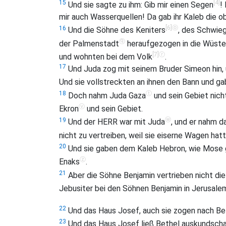
[4]
15
Und sie sagte zu ihm: Gib mir einen Segen
!
mir auch Wasserquellen! Da gab ihr Kaleb die o
[6]
ⓞ
16
Und die Söhne des Keniters
, des Schwie
ⓠ
der Palmenstadt
heraufgezogen in die Wüste J
[7]
ⓡ
und wohnten bei dem Volk
.
17
Und Juda zog mit seinem Bruder Simeon hin, 
Und sie vollstreckten an ihnen den Bann und 
ⓣ
18
Doch nahm Juda Gaza
und sein Gebiet nicht
ⓥ
Ekron
und sein Gebiet.
ⓦ
19
Und der HERR war mit Juda
, und er nahm d
nicht zu vertreiben, weil sie eiserne Wagen hat
20
Und sie gaben dem Kaleb Hebron, wie Mose 
ⓩ
Enaks
.
21
Aber die Söhne Benjamin vertrieben nicht di
Jebusiter bei den Söhnen Benjamin in Jerusale
22
Und das Haus Josef, auch sie zogen nach Bet
23
Und das Haus Josef ließ Bethel auskundsch