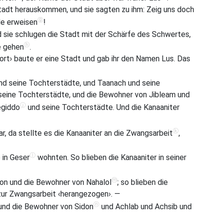
adt herauskommen, und sie sagten zu ihm: Zeig uns doch
ⓖ
de erweisen
!
d sie schlugen die Stadt mit der Schärfe des Schwertes,
ⓗ
e gehen
.
ort› baute er eine Stadt und gab ihr den Namen Lus. Das
d seine Tochterstädte, und Taanach und seine
seine Tochterstädte, und die Bewohner von Jibleam und
ⓙ
egiddo
und seine Tochterstädte. Und die Kanaaniter
ⓚ
r, da stellte es die Kanaaniter an die Zwangsarbeit
,
ⓛ
 in Geser
wohnten. So blieben die Kanaaniter in seiner
ⓜ
ron und die Bewohner von Nahalol
; so blieben die
zur Zwangsarbeit ‹herangezogen›. —
ⓝ
 und die Bewohner von Sidon
und Achlab und Achsib und