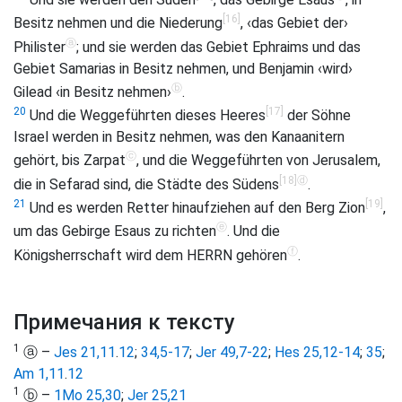
[16]
Besitz nehmen und die Niederung
, ‹das Gebiet der›
ⓐ
Philister
; und sie werden das Gebiet Ephraims und das
Gebiet Samarias in Besitz nehmen, und Benjamin ‹wird›
ⓑ
Gilead ‹in Besitz nehmen›
.
[17]
20
Und die Weggeführten dieses Heeres
der Söhne
Israel werden in Besitz nehmen, was den Kanaanitern
ⓒ
gehört, bis Zarpat
, und die Weggeführten von Jerusalem,
[18]
ⓓ
die in Sefarad sind, die Städte des Südens
.
[19]
21
Und es werden Retter hinaufziehen auf den Berg Zion
,
ⓔ
um das Gebirge Esaus zu richten
. Und die
ⓕ
Königsherrschaft wird dem HERRN gehören
.
Примечания к тексту
1
ⓐ –
Jes 21,11
.
12
;
34,5-17
;
Jer 49,7-22
;
Hes 25,12-14
;
35
;
Am 1,11
.
12
1
ⓑ –
1Mo 25,30
;
Jer 25,21