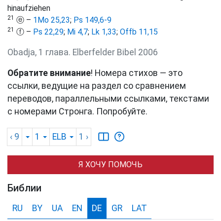
hinaufziehen
21
ⓔ –
1Mo 25,23
;
Ps 149,6-9
21
ⓕ –
Ps 22,29
;
Mi 4,7
;
Lk 1,33
;
Offb 11,15
Obadja, 1 глава. Elberfelder Bibel 2006
Обратите внимание
! Номера стихов — это
ссылки, ведущие на раздел со сравнением
переводов, параллельными ссылками, текстами
с номерами Стронга. Попробуйте.
‹ 9
1
ELB
1
›
Я ХОЧУ ПОМОЧЬ
Библии
RU
BY
UA
EN
DE
GR
LAT