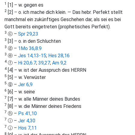
1
[1] – w. gegen es
2
[2] – o. ich mache dich klein. — Das hebr. Perfekt stellt
manchmal ein zukünftiges Geschehen dar, als sei es bei
Gott bereits eingetreten (prophetisches Perfekt).
3
ⓒ –
Spr 29,23
3
[3] – o. in den Schluchten
3
ⓓ –
1Mo 36,8
.
9
3
ⓔ –
Jes 14,13-15
;
Hes 28,16
4
ⓕ –
Hi 20,6
.
7
;
39,27
;
Am 9,2
4
[4] – w. ist der Ausspruch des HERRN
5
[5] – w. Verwüster
5
ⓖ –
Jer 6,9
6
[6] – w. seine
7
[7] – w. alle Männer deines Bundes
7
[8] – w. die Männer deines Friedens
7
ⓗ –
Ps 41,10
7
ⓘ –
Jer 4,30
7
ⓙ –
Hos 7,11
8