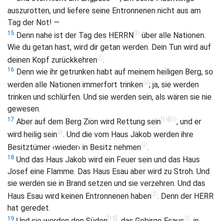
auszurotten, und liefere seine Entronnenen nicht aus am
Tag der Not! —
ⓢ
15
Denn nahe ist der Tag des HERRN
über alle Nationen.
Wie du getan hast, wird dir getan werden. Dein Tun wird auf
ⓣ
deinen Kopf zurückkehren
.
16
Denn wie ihr getrunken habt auf meinem heiligen Berg, so
ⓤ
werden alle Nationen immerfort trinken
; ja, sie werden
trinken und schlürfen. Und sie werden sein, als wären sie nie
gewesen.
[14]
ⓥ
17
Aber auf dem Berg Zion wird Rettung sein
, und er
ⓦ
wird heilig sein
. Und die vom Haus Jakob werden ihre
ⓧ
Besitztümer ‹wieder› in Besitz nehmen
.
18
Und das Haus Jakob wird ein Feuer sein und das Haus
Josef eine Flamme. Das Haus Esau aber wird zu Stroh. Und
sie werden sie in Brand setzen und sie verzehren. Und das
ⓨ
Haus Esau wird keinen Entronnenen haben
. Denn der HERR
hat geredet.
[15]
ⓩ
19
Und sie werden den Süden
, das Gebirge Esaus
, in