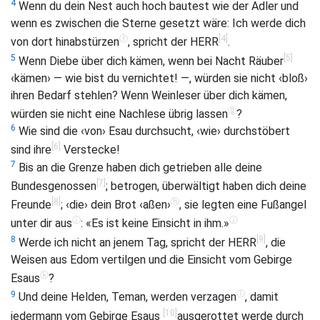
4
Wenn du dein Nest auch hoch bautest wie der Adler und
wenn es zwischen die Sterne gesetzt wäre: Ich werde dich
ⓕ
[4]
von dort hinabstürzen
, spricht der HERR
.
[5]
5
Wenn Diebe über dich kämen, wenn bei Nacht Räuber
‹kämen› — wie bist du vernichtet! —, würden sie nicht ‹bloß›
ihren Bedarf stehlen? Wenn Weinleser über dich kämen,
ⓖ
würden sie nicht eine Nachlese übrig lassen
?
6
Wie sind die ‹von› Esau durchsucht, ‹wie› durchstöbert
[6]
sind ihre
Verstecke!
7
Bis an die Grenze haben dich getrieben alle deine
[7]
Bundesgenossen
; betrogen, überwältigt haben dich deine
[8]
ⓗ
Freunde
; ‹die› dein Brot ‹aßen›
, sie legten eine Fußangel
ⓘ
ⓙ
unter dir aus
: «Es ist keine Einsicht in ihm.»
[9]
8
Werde ich nicht an jenem Tag, spricht der HERR
, die
Weisen aus Edom vertilgen und die Einsicht vom Gebirge
ⓚ
Esaus
?
ⓛ
9
Und deine Helden, Teman, werden verzagen
, damit
[10]
jedermann vom Gebirge Esaus
ausgerottet werde durch