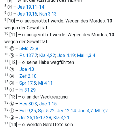
[9] – w. ist der Ausspruch des HERRN
8
ⓚ –
Jes 19,11-14
9
ⓛ –
Jes 19,16
;
Nah 3,13
9
[10] – o. ausgerottet werde. Wegen des Mordes,
10
wegen der Gewalttat
10
[11] – o. ausgerottet werde. Wegen des Mordes,
10
wegen der Gewalttat
10
ⓜ –
5Mo 23,8
10
ⓝ –
Ps 137,7
;
Kla 4,22
;
Joe 4,19
;
Mal 1,3
.
4
11
[12] – o. seine Habe wegführten
11
ⓞ –
Joe 4,3
11
ⓟ –
Zef 2,10
12
ⓠ –
Spr 17,5
;
Mi 4,11
13
ⓡ –
Hi 31,29
14
[13] – o. an der Wegkreuzung
15
ⓢ –
Hes 30,3
;
Joe 1,15
15
ⓣ –
Est 9,25
;
Spr 5,22
;
Jer 12,14
;
Joe 4,7
;
Mt 7,2
16
ⓤ –
Jer 25,15-17
.
28
;
Kla 4,21
17
[14] – o. werden Gerettete sein