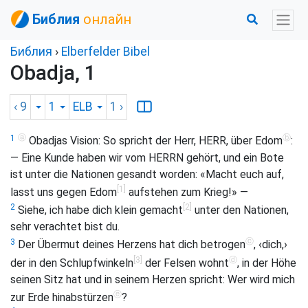
Библия
онлайн
Библия
›
Elberfelder Bibel
Obadja, 1
‹ 9
1
ELB
1
›
ⓐ
ⓑ
1
Obadjas Vision: So spricht der Herr, HERR, über Edom
:
— Eine Kunde haben wir vom HERRN gehört, und ein Bote
ist unter die Nationen gesandt worden: «Macht euch auf,
[1]
lasst uns gegen Edom
aufstehen zum Krieg!» —
[2]
2
Siehe, ich habe dich klein gemacht
unter den Nationen,
sehr verachtet bist du.
ⓒ
3
Der Übermut deines Herzens hat dich betrogen
, ‹dich,›
[3]
ⓓ
der in den Schlupfwinkeln
der Felsen wohnt
, in der Höhe
seinen Sitz hat und in seinem Herzen spricht: Wer wird mich
ⓔ
zur Erde hinabstürzen
?