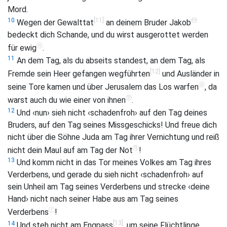
Mord.
[11]
ⓜ
10
Wegen der Gewalttat
an deinem Bruder Jakob
bedeckt dich Schande, und du wirst ausgerottet werden
ⓝ
für ewig
.
11
An dem Tag, als du abseits standest, an dem Tag, als
[12]
Fremde sein Heer gefangen wegführten
und Ausländer in
ⓞ
seine Tore kamen und über Jerusalem das Los warfen
, da
ⓟ
warst auch du wie einer von ihnen
.
12
Und ‹nun› sieh nicht ‹schadenfroh› auf den Tag deines
Bruders, auf den Tag seines Missgeschicks! Und freue dich
nicht über die Söhne Juda am Tag ihrer Vernichtung und reiß
ⓠ
nicht dein Maul auf am Tag der Not
!
13
Und komm nicht in das Tor meines Volkes am Tag ihres
Verderbens, und gerade du sieh nicht ‹schadenfroh› auf
sein Unheil am Tag seines Verderbens und strecke ‹deine
Hand› nicht nach seiner Habe aus am Tag seines
ⓡ
Verderbens
!
[13]
14
Und steh nicht am Engpass
, um seine Flüchtlinge