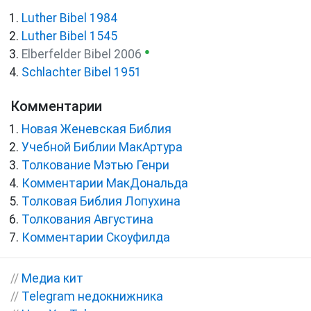
Luther Bibel 1984
Luther Bibel 1545
●
Elberfelder Bibel 2006
Schlachter Bibel 1951
Комментарии
Новая Женевская Библия
Учебной Библии МакАртура
Толкование Мэтью Генри
Комментарии МакДональда
Толковая Библия Лопухина
Толкования Августина
Комментарии Скоуфилда
//
Медиа кит
//
Telegram недокнижника