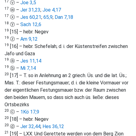
17
ⓥ –
Joe 3,5
17
ⓦ –
Jer 31,23
;
Joe 4,17
17
ⓧ –
Jes 60,21
;
65,9
;
Dan 7,18
18
ⓨ –
Sach 12,6
19
[15] – hebr. Negev
19
ⓩ –
Am 9,12
19
[16] – hebr. Schefelah; d. i. der Küstenstreifen zwischen
Jafo und Gaza
19
ⓐ –
Jes 11,14
19
ⓑ –
Mi 7,14
20
[17] – T. so in Anlehnung an 2 griech. Üs. und die lat. Üs.;
Mas. T.: dieser Festungsmauer; d. i. die kleine Vormauer vor
der eigentlichen Festungsmauer bzw. der Raum zwischen
den beiden Mauern, so dass sich auch üs. ließe: dieses
Ortsbezirks
20
ⓒ –
1Kö 17,9
20
[18] – hebr. Negev
20
ⓓ –
Jer 32,44
;
Hes 36,12
21
[19] – LXX: Und Gerettete werden von dem Berg Zion