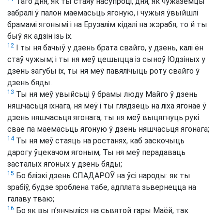
Таго дня, як ты стаяў насупроці, дня, як чужаземцы
забралі ў палон маемасьць ягоную, і чужыя ўвыйшлі
брамамі ягонымі і на Ерузалім кідалі на жэрабя, то й ты
быў як адзін ізь іх.
12
І ты ня бачыў у дзень брата свайго, у дзень, калі ён
стаў чужым; і ты ня меў цешыцца із сыноў Юдзіных у
дзень загубы іх, ты ня меў павялічыць роту свайго ў
дзень бяды.
13
Ты ня меў увыйсьці ў брамы люду Майго ў дзень
няшчасьця іхнага, ня меў і ты глядзець на ліха ягонае ў
дзень няшчасьця ягонага, ты ня меў выцягнуць рукі
свае па маемасьць ягоную ў дзень няшчасьця ягонага;
14
Ты ня меў стаяць на ростанях, каб заскочыць
дарогу ўцекачом ягоным, Ты ня меў перадаваць
засталых ягоных у дзень бяды;
15
Бо блізкі дзень СПАДАРОЎ на ўсі народы: як ты
зрабіў, будзе зроблена табе, адплата зьвернецца на
галаву тваю;
16
Бо як вы п’янчыліся на сьвятой гары Маёй, так