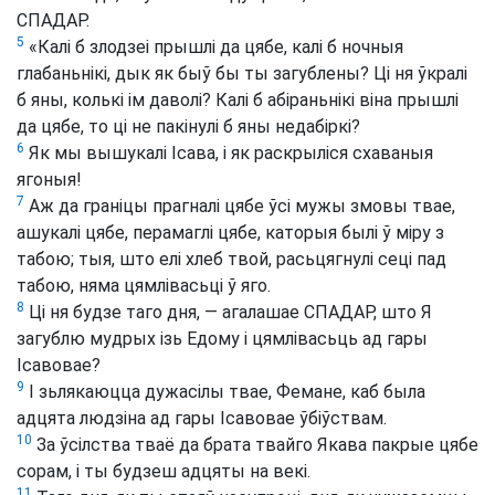
СПАДАР.
5
«Калі б злодзеі прышлі да цябе, калі б ночныя
глабаньнікі, дык як быў бы ты загублены? Ці ня ўкралі
б яны, колькі ім даволі? Калі б абіраньнікі віна прышлі
да цябе, то ці не пакінулі б яны недабіркі?
6
Як мы вышукалі Ісава, і як раскрыліся схаваныя
ягоныя!
7
Аж да граніцы прагналі цябе ўсі мужы змовы твае,
ашукалі цябе, перамаглі цябе, каторыя былі ў міру з
табою; тыя, што елі хлеб твой, расьцягнулі сеці пад
табою, няма цямлівасьці ў яго.
8
Ці ня будзе таго дня, — агалашае СПАДАР, што Я
загублю мудрых ізь Едому і цямлівасьць ад гары
Ісавовае?
9
І зьлякаюцца дужасілы твае, Фемане, каб была
адцята людзіна ад гары Ісавовае ўбіўствам.
10
За ўсілства тваё да брата твайго Якава пакрые цябе
сорам, і ты будзеш адцяты на векі.
11