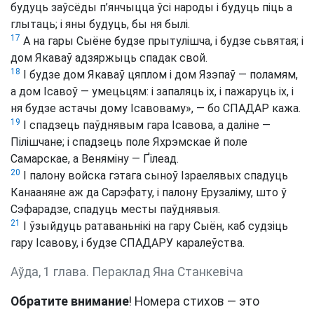
будуць заўсёды п’янчыцца ўсі народы і будуць піць а
глытаць; і яны будуць, бы ня былі.
17
А на гары Сыёне будзе прытулішча, і будзе сьвятая; і
дом Якаваў адзяржыць спадак свой.
18
І будзе дом Якаваў цяплом і дом Язэпаў — поламям,
а дом Ісавоў — умецьцям: і запаляць іх, і пажаруць іх, і
ня будзе астачы дому Ісавоваму», — бо СПАДАР кажа.
19
І спадзець паўднявым гара Ісавова, а даліне —
Пілішчане; і спадзець поле Яхрэмскае й поле
Самарскае, а Веняміну — Ґілеад.
20
І палону войска гэтага сыноў Ізраелявых спадуць
Канааняне аж да Сарэфату, і палону Ерузаліму, што ў
Сэфарадзе, спадуць месты паўднявыя.
21
І ўзыйдуць ратаваньнікі на гару Сыён, каб судзіць
гару Ісавову, і будзе СПАДАРУ каралеўства.
Аўда, 1 глава. Пераклад Яна Станкевіча
Обратите внимание
! Номера стихов — это