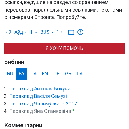
ссылки, ведущие на раздел со сравнением
переводов, параллельными ссылками, текстами
с номерами Стронга. Попробуйте.
‹ 9
Аўд
1
BJS
1
›
Я ХОЧУ ПОМОЧЬ
Библии
RU
BY
UA
EN
DE
GR
LAT
Пераклад Антонія Бокуна
Пераклад Васіля Сёмухі
Пераклад Чарняўскага 2017
●
Пераклад Яна Станкевіча
Комментарии