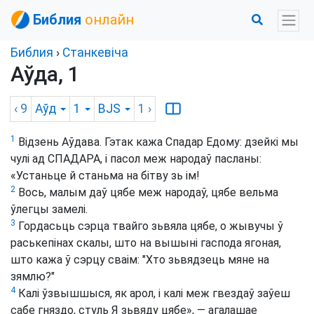
Библия
онлайн
Библия
›
Станкевіча
Аўда, 1
‹ 9
Аўд
1
BJS
1
›
1
Відзень Аўдава. Гэтак кажа Спадар Едому: дзейкі мы
чулі ад СПАДАРА, і пасол меж народаў пасланы:
«Устаньце й станьма на бітву зь ім!
2
Вось, малым даў цябе меж народаў, цябе вельма
ўлегцы замелі.
3
Гордасьць сэрца твайго зьвяла цябе, о жывучы ў
раськепінах скалы, што на вышыні гаспода ягоная,
што кажа ў сэрцу сваім: "Хто зьвядзець мяне на
зямлю?"
4
Калі ўзвышшыся, як арол, і калі меж гвездаў заўеш
сабе гняздо, стуль Я зьвяду цябе», — агалашае