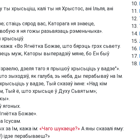
му ты хрысьціш, калі ты ня Хрыстос, ані Ільля, ані
е; стаіць сярод вас, Каторага ня знаеце,
 вобую я ня гожы разьвязаць рэменьчыка».
н хрысьціў.
й кажа: «Во Ягнётка Божае, што бярэць грэх сьвету.
ідзець муж, Каторы выперадзіў мяне, бо Ён быў
 Ізраелю, дзеля таго я прышоў хрысьціць у вадзе"».
о зыходзіў, як галуба, зь неба, ды перабываў на Ім.
 хрысьціць у вадзе, Тый сказаў імне: «Над кім
Ім, Тый ё, што хрысьце ў Духу Сьвятым»;
жы».
ў ягоных.
 Ягнётка Божае».
за Ісусам.
х за Ім, кажа ім:
«Чаго шукаеце?»
А яны сказалі яму:
!) ідзе перабываеш?»