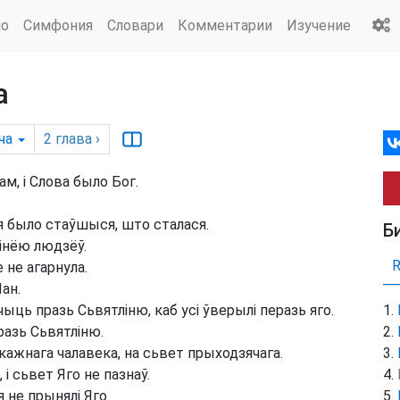
ио
Симфония
Словари
Комментарии
Изучение
а
ча
2
глава
›
ам, і Слова было Бог.
 ня было стаўшыся, што сталася.
Б
інёю людзёў.
 не агарнула.
ан.
ць празь Сьвятліню, каб усі ўверылі перазь яго.
разь Сьвятліню.
кажнага чалавека, на сьвет прыходзячага.
 і сьвет Яго не пазнаў.
 не прынялі Яго.