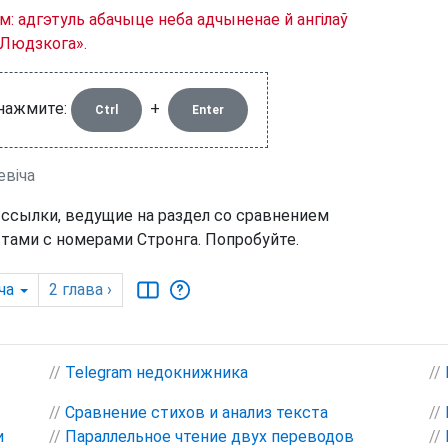
: адгэтуль абачыце неба адчыненае й ангілаў
 Людзкога».
 нажмите:
+
Ctrl
Enter
евіча
 ссылки, ведущие на раздел со сравнением
тами с номерами Стронга. Попробуйте.
ча
2
глава
›
//
Telegram недокнижника
//
//
Сравнение стихов и анализ текста
//
и
//
Параллельное чтение двух переводов
//