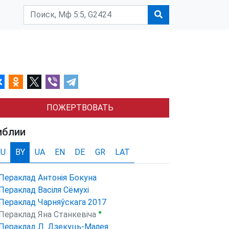
ПОЖЕРТВОВАТЬ
иблии
RU
BY
UA
EN
DE
GR
LAT
Пераклад Антонія Бокуна
Пераклад Васіля Сёмухі
Пераклад Чарняўскага 2017
●
Пераклад Яна Станкевіча
Пераклад Л. Дзекуць-Малея