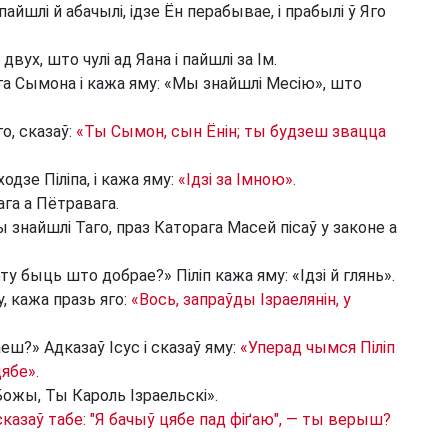
пайшлі й абачылі, ідзе Ён перабывае, і прабылі ў Яго
вух, што чулі ад Яана і пайшлі за Ім.
а Сымона і кажа яму: «Мы знайшлі Месію», што
го, сказаў:
«Ты Сымон, сын Ёнін; ты будзеш звацца
ходзе Піліпа, і кажа яму:
«Ідзі за Імною».
ага а Пётравага.
 знайшлі Таго, праз Каторага Масей пісаў у законе а
у быць што добрае?» Піліп кажа яму: «Ідзі й глянь».
, кажа празь яго:
«Вось, запраўды Ізраелянін, у
ш?» Адказаў Ісус і сказаў яму:
«Уперад чымся Піліп
цябе».
ожы, Ты Кароль Ізраельскі».
сказаў табе: "Я бачыў цябе пад фіґаю", — ты верыш?