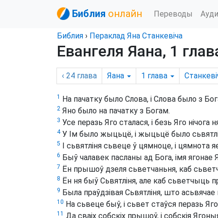
Библия
онлайн
Переводы
Ауд
Библия
›
Пераклад Яна Станкевіча
Евангеля Яана, 1 глав
‹ 24
глава
Яана
1
глава
Станкеві
1
На пачатку было Слова, і Слова было з Бог
2
Яно было на пачатку з Богам.
3
Усе перазь Яго сталася, і безь Яго нічога
4
У Ім было жыцьцё, і жыцьцё было сьвятл
5
І сьвятліня сьвеце ў цямноце, і цямнота яе
6
Быў чалавек пасланы ад Бога, імя ягонае Я
7
Ён прышоў дзеля сьветчаньня, каб сьветчы
8
Ён ня быў Сьвятліня, але каб сьветчыць п
9
Была праўдзівая Сьвятліня, што асьвячае 
10
На сьвеце быў, і сьвет стаўся перазь Яго,
11
Да сваіх собскіх прышоў, і собскія Ягоныя