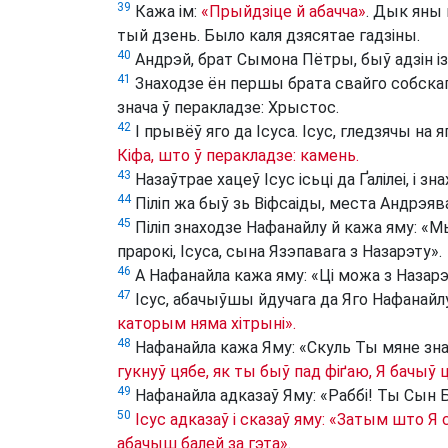
39
Кажа ім:
«Прыйдзіце й абачча»
. Дык яны 
тый дзень. Было каля дзясятае гадзіны.
40
Андрэй, брат Сымона Пётры, быў адзін із д
41
Знаходзе ён першы брата свайго собскаг
знача ў перакладзе: Хрыстос.
42
І прывёў яго да Ісуса. Ісус, гледзячы на я
Кіфа, што ў перакладзе: камень.
43
Назаўтрае хацеў Ісус ісьці да Ґалілеі, і зна
44
Піліп жа быў зь Віфсаіды, места Андрэяв
45
Піліп знаходзе Нафанайлу й кажа яму: «Мы
прарокі, Ісуса, сына Язэпавага з Назарэту».
46
А Нафанайла кажа яму: «Ці можа з Назарэт
47
Ісус, абачыўшы йдучага да Яго Нафанайлу
каторым няма хітрыні».
48
Нафанайла кажа Яму: «Скуль Ты мяне знае
гукнуў цябе, як ты быў пад фіґаю, Я бачыў 
49
Нафанайла адказаў Яму: «Раббі! Ты Сын Б
50
Ісус адказаў і сказаў яму: «Затым што Я 
абачыш балей за гэта».