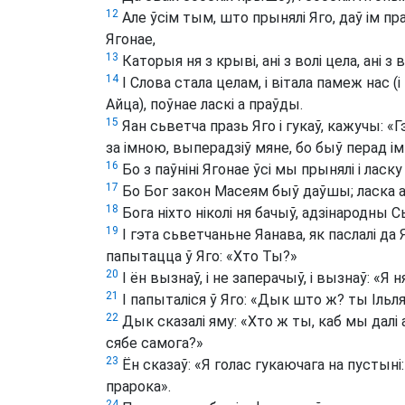
12
Але ўсім тым, што прынялі Яго, даў ім п
Ягонае,
13
Каторыя ня з крыві, ані з волі цела, ані з 
14
І Слова стала целам, і вітала памеж нас (
Айца), поўнае ласкі а праўды.
15
Яан сьветча празь Яго і гукаў, кажучы: «
за імною, выперадзіў мяне, бо быў перад ім
16
Бо з паўніні Ягонае ўсі мы прынялі і ласку 
17
Бо Бог закон Масеям быў даўшы; ласка а 
18
Бога ніхто ніколі ня бачыў, адзінародны С
19
І гэта сьветчаньне Яанава, як паслалі да 
папытацца ў Яго: «Хто Ты?»
20
І ён вызнаў, і не заперачыў, і вызнаў: «Я 
21
І папыталіся ў Яго: «Дык што ж? ты Ільля?
22
Дык сказалі яму: «Хто ж ты, каб мы далі
сябе самога?»
23
Ён сказаў: «Я голас гукаючага на пустыні
прарока».
24