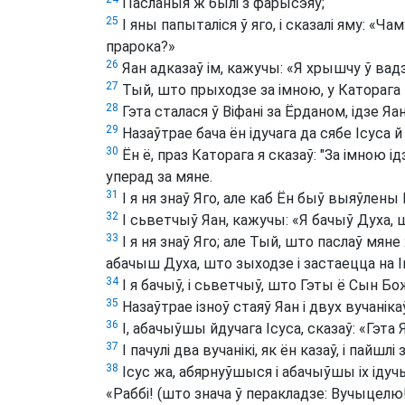
Пасланыя ж былі з фарысэяў;
25
І яны папыталіся ў яго, і сказалі яму: «Ча
прарока?»
26
Яан адказаў ім, кажучы: «Я хрышчу ў вадз
27
Тый, што прыходзе за імною, у Каторага
28
Гэта сталася ў Віфані за Ёрданом, ідзе Яа
29
Назаўтрае бача ён ідучага да сябе Ісуса 
30
Ён ё, праз Каторага я сказаў: "За імною 
уперад за мяне.
31
І я ня знаў Яго, але каб Ён быў выяўлены
32
І сьветчыў Яан, кажучы: «Я бачыў Духа, шт
33
І я ня знаў Яго; але Тый, што паслаў мяне
абачыш Духа, што зыходзе і застаецца на 
34
І я бачыў, і сьветчыў, што Гэты ё Сын Бо
35
Назаўтрае ізноў стаяў Яан і двух вучаніка
36
І, абачыўшы йдучага Ісуса, сказаў: «Гэта
37
І пачулі два вучанікі, як ён казаў, і пайшлі 
38
Ісус жа, абярнуўшыся і абачыўшы іх ідучы
«Раббі! (што знача ў перакладзе: Вучыцелю