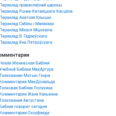
Пераклад праваслаўнай царквы
Пераклад Рыма-Каталіцкага Касцёла
Пераклад Анатоля Клышкi
Пераклад Сабілы і Малахава
Пераклад Міхася Міцкевіча
Пераклад В. Гадлеўскага
Пераклад Яна Пятроўскага
омментарии
Новая Женевская Библия
Учебной Библии МакАртура
Толкование Мэтью Генри
Комментарии МакДональда
Толковая Библия Лопухина
Комментарии Жана Кальвина
Толкования Августина
Библия говорит сегодня
Комментарии Скоуфилда