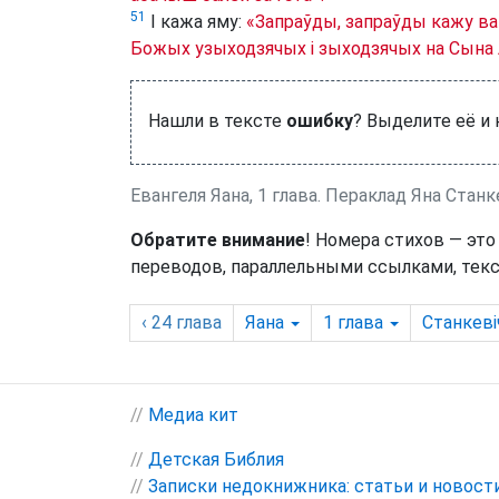
51
І кажа яму:
«Запраўды, запраўды кажу вам
Божых узыходзячых і зыходзячых на Сына
Нашли в тексте
ошибку
? Выделите её и
Евангеля Яана, 1 глава. Пераклад Яна Станк
Обратите внимание
! Номера стихов — это
переводов, параллельными ссылками, текс
‹ 24
глава
Яана
1
глава
Станкеві
//
Медиа кит
//
Детская Библия
//
Записки недокнижника: статьи и новост