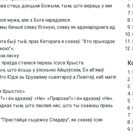
рава стаць дзецьмі Божымі, тым, што вераць у імя
волі мужа, але з Бога нарадзіліся.
і мы бачылі славу Ягоную, славу як адзінароднага ад
Гэта быў тый, праз Каторага я сказаў: "Хто прыходзе
ною"»;
на ласку.
К
праўда сталася перазь Ісуса Хрыста.
ын, што ёсьць у ўлоньню Айцоўскім, Ён аб’явіў.
Яго Юдэі зь Ерузаліму сьвятароў а Левітаў, каб маглі
ня Хрыстос».
» і ён адказаў: «Не». «Прарока?» і ён адказаў «Не».
 адказ тым, што паслалі нас; што ты скажаш празь
: "Прастайце сьцежку Спадару", як сказаў Ісая