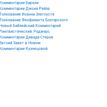
Комментарии Баркли
Комментарии Джона Райла
Толкование Иоанна Златоуста
Толкование Феофилакта Болгарского
Новый Библейский Комментарий
Лингвистический. Роджерс
Комментарии Давида Стерна
Ветхий Завет в Новом
Комментарии Кузнецовой