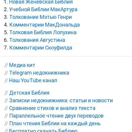
Новая Женевская Библия
Учебной Библии МакАртура
Толкование Мэтью Генри
Комментарии МакДональда
Толковая Библия Лопухина
Толкования Августина
Комментарии Скоуфилда
//
Медиа кит
//
Telegram недокнижника
//
Наш YouTube канал
//
Детская Библия
//
Записки недокнижника: статьи и новости
//
Сравнение стихов и анализ текста
//
Параллельное чтение двух переводов
//
План чтения Библии на каждый день
//
Бесплатно скачать Библию