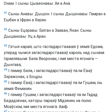
Онам. І сыны Цывеонавы: Ая а Ана.
41
Сыны Анавы: Дышон. І сыны Дышонавы: Гамран а
Ешбан а Іфран а Херан.
42
Сыны Ецэравы: Білган а Зааван, Якан. Сыны
Дышановы: Уц а Аран.
43
Гэтыя каралі, што гаспадарствавалі ў зямлі Едома,
уперад чымся загаспадарстваваў кароль над сынамі
Ізраелявымі: Бела Веоронак, і імя места ягонага —
Дынгава;
44
І памер Бела, і загаспадарстваваў па ім Ёваў
Зэражонак, з Боцры.
45
І памер Ёваў, і загаспадарстваваў па ім Гушам, ізь
зямлі Феманян.
46
І памер Гушам, і загаспадарстваваў па ім Гадад
Бедадзёнак, каторы паразіў Мідзянян на полю
Моаўскім; імя места ягонага: Авіф.
47