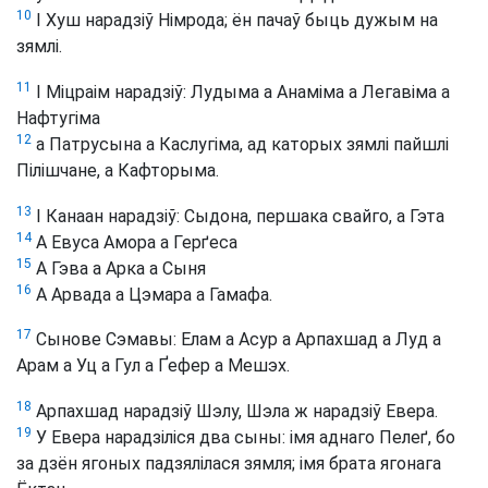
10
І Хуш нарадзіў Німрода; ён пачаў быць дужым на
зямлі.
11
І Міцраім нарадзіў: Лудыма а Анаміма а Легавіма а
Нафтугіма
12
а Патрусына а Каслугіма, ад каторых зямлі пайшлі
Пілішчане, а Кафторыма.
13
І Канаан нарадзіў: Сыдона, першака свайго, а Гэта
14
А Евуса Амора а Герґеса
15
А Гэва а Арка а Сыня
16
А Арвада а Цэмара а Гамафа.
17
Сынове Сэмавы: Елам а Асур а Арпахшад а Луд а
Арам а Уц а Гул а Ґефер а Мешэх.
18
Арпахшад нарадзіў Шэлу, Шэла ж нарадзіў Евера.
19
У Евера нарадзіліся два сыны: імя аднаго Пелеґ, бо
за дзён ягоных падзялілася зямля; імя брата ягонага