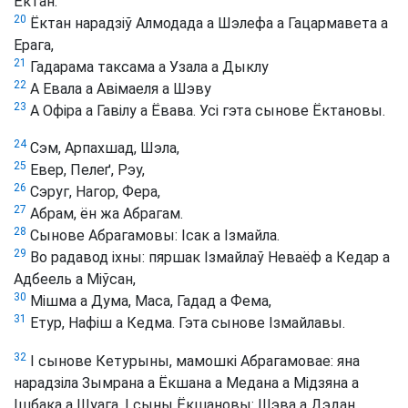
Ёктан.
20
Ёктан нарадзіў Алмодада а Шэлефа а Гацармавета а
Ерага,
21
Гадарама таксама а Узала а Дыклу
22
А Евала а Авімаеля а Шэву
23
А Офіра а Гавілу а Ёвава. Усі гэта сынове Ёктановы.
24
Сэм, Арпахшад, Шэла,
25
Евер, Пелеґ, Рэу,
26
Сэруг, Нагор, Фера,
27
Абрам, ён жа Абрагам.
28
Сынове Абрагамовы: Ісак а Ізмайла.
29
Во радавод іхны: пяршак Ізмайлаў Неваёф а Кедар а
Адбеель а Міўсан,
30
Мішма а Дума, Маса, Гадад а Фема,
31
Етур, Нафіш а Кедма. Гэта сынове Ізмайлавы.
32
І сынове Кетурыны, мамошкі Абрагамовае: яна
нарадзіла Зымрана а Ёкшана а Медана а Мідзяна а
Ішбака а Шуага. І сыны Ёкшановы: Шэва а Дэдан.