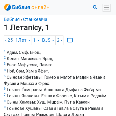
Библия
онлайн
Библия
›
Станкевіча
1 Летапісу, 1
‹ 25
1Лет
1
BJS
2
›
1
Адам, Сыф, Енош,
2
Кенан, Магалялэл, Ярэд,
3
Енох, Мафусэла, Ламех,
4
Ной, Сэм, Хам а Яфет.
5
Сынове Яфетавы: Ґомер а Маґоґ а Мадай а Яван а
Фувал а Мешэх а Фірас.
6
І сыны Ґомеравы: Ашкеназ а Дыфат а Фоґарма.
7
І сыны Явановы: Еліша а Фарсыс, Кітым а Роданім.
8
Сыны Хамавы: Хуш, Міцраім, Пут а Канаан.
9
І сынове Хушавы: Сэва а Гавіла а Саўта а Раама а
Саўтэха. І сыны Раамовы: Шэва а Дэдан.