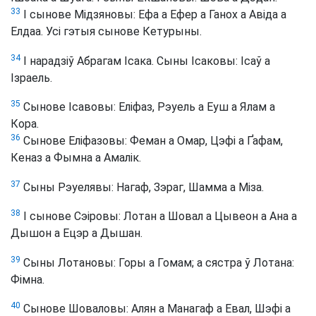
33
І сынове Мідзяновы: Ефа а Ефер а Ганох а Авіда а
Елдаа. Усі гэтыя сынове Кетурыны.
34
І нарадзіў Абрагам Ісака. Сыны Ісаковы: Ісаў а
Ізраель.
35
Сынове Ісавовы: Еліфаз, Рэуель а Еуш а Ялам а
Кора.
36
Сынове Еліфазовы: Феман а Омар, Цэфі а Ґафам,
Кеназ а Фымна а Амалік.
37
Сыны Рэуелявы: Нагаф, Зэраг, Шамма а Міза.
38
І сынове Сэіровы: Лотан а Шовал а Цывеон а Ана а
Дышон а Ецэр а Дышан.
39
Сыны Лотановы: Горы а Гомам; а сястра ў Лотана:
Фімна.
40
Сынове Шоваловы: Алян а Манагаф а Евал, Шэфі а