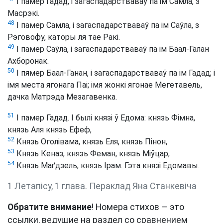
І памер Гадад, і загаспадарстваваў па ім Самла, з
Масрэкі.
48
І памер Самла, і загаспадарстваваў па ім Саўла, з
Рэговофу, каторы ля тае Ракі.
49
І памер Саўла, і загаспадарстваваў па ім Баал-Галан
Ахборонак.
50
І пямер Баал-Ганан, і загаспадарстваваў па ім Гадад; і
імя места ягонага Паі; імя жонкі ягонае Мегетавель,
дачка Матрэда Мезагавенка.
51
І памер Гадад. І былі князі ў Едома: князь Фімна,
князь Аля князь Ефеф,
52
Князь Оголівама, князь Еля, князь Пінон,
53
Князь Кеназ, князь Феман, князь Міўцар,
54
Князь Маґдзель, князь Ірам. Гэта князі Едомавы.
1 Летапісу, 1 глава. Пераклад Яна Станкевіча
Обратите внимание
! Номера стихов — это
ссылки, ведущие на раздел со сравнением