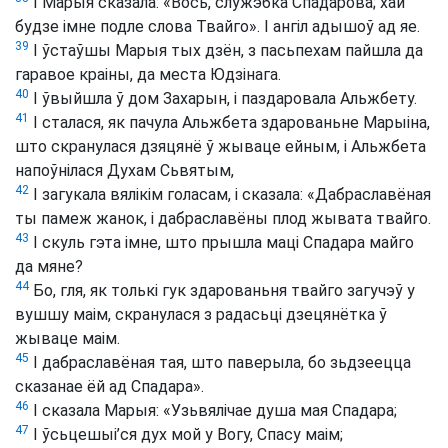
І Марыя сказала: «Вось, служэбка Спадарова; хай
будзе імне подле слова Твайго». І ангіл адышоў ад яе.
39
І ўстаўшы Марыя тых дзён, з пасьпехам пайшла да
гаравое краіны, да места Юдзінага.
40
І ўвыйшла ў дом Захарын, і паздаровала Альжбету.
41
І сталася, як пачула Альжбета здарованьне Марыіна,
што скранулася дзяцянё ў жываце ейным, і Альжбета
напоўнілася Духам Сьвятым,
42
І загукала вялікім голасам, і сказала: «Дабраславёная
ты памеж жанок, і дабраславёны плод жывата твайго.
43
І скуль гэта імне, што прышла маці Спадара майго
да мяне?
44
Бо, гля, як толькі гук здарованьня твайго загучэў у
вушшу маім, скранулася з радасьці дзецянётка ў
жываце маім.
45
І дабраславёная тая, што паверыла, бо зьдзеецца
сказанае ёй ад Спадара».
46
І сказала Марыя: «Узьвялічае душа мая Спадара;
47
І ўсьцешыі’ся дух мой у Вогу, Спасу маім;