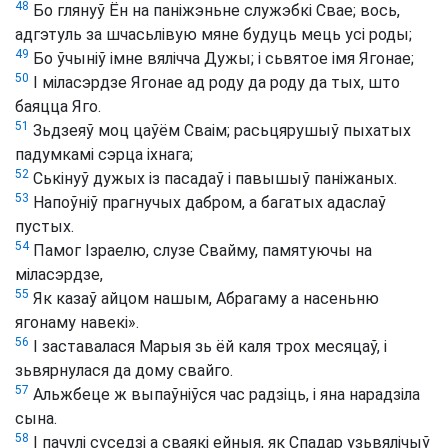
48
Бо глянуў Ён на паніжэньне служэбкі Свае; вось,
адгэтуль за шчасьлівую мяне будуць мець усі роды;
49
Бо ўчыніў імне вялічча Дужы; і сьвятое імя Ягонае;
50
І міласэрдзе Ягонае ад роду да роду да тых, што
баяцца Яго.
51
Зьдзеяў моц цаўём Сваім; расьцярушыў пыхатых
падумкамі сэрца іхнага;
52
Ськінуў дужых із пасадаў і павышыў паніжаных.
53
Напоўніў прагнучых дабром, а багатых адаслаў
пустых.
54
Памог Ізраелю, слузе Свайму, памятуючы на
міласэрдзе,
55
Як казаў айцом нашым, Абрагаму а насеньню
ягонаму навекі».
56
І заставалася Марыя зь ёй каля трох месяцаў, і
зьвярнулася да дому свайго.
57
Альжбеце ж выпаўніўся час радзіць, і яна нарадзіла
сына.
58
І пачулі суседзі а сваякі ейныя, як Спадар узьвялічыў