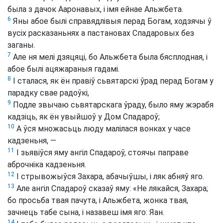
была з дачок Ааронавых, і імя ейнае Альжбета.
6
Яны абое былі справядлівыя перад Богам, ходзячы ў
вусіх расказаньнях а пастановах Спадаровых без
заганы.
7
Але ня мелі дзяцяці, бо Альжбета была бясплодная, і
абое былі ацяжараныя гадамі.
8
І сталася, як ён правіў сьвятарскі ўрад перад Богам у
парадку свае радоўкі,
9
Подле звычаю сьвятарскага ўраду, было яму жэрабя
кадзіць, як ён увыйшоў у Дом Спадароў;
10
А ўся множасьць люду малілася вонках у часе
кадзеньня, —
11
І зьявіўся яму ангіл Спадароў, стоячы паправе
аброчніка кадзеньня.
12
І стрывожыўся Захара, абачыўшы, і ляк абняў яго.
13
Але ангіл Спадароў сказаў яму: «Не лякайся, Захара;
бо просьба твая пачута, і Альжбета, жонка твая,
зачнець табе сына, і назавеш імя яго: Яан.
14