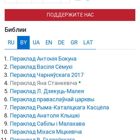
ПОДДЕРЖИТЕ НАС
Библии
RU
BY
UA
EN
DE
GR
LAT
Пераклад Антонія Бокуна
Пераклад Васіля Сёмухі
Пераклад Чарняўскага 2017
●
Пераклад Яна Станкевіча
Пераклад Л. Дзекуць-Малея
Пераклад праваслаўнай царквы
Пераклад Рыма-Каталіцкага Касцёла
Пераклад Анатоля Клышкi
Пераклад Сабілы і Малахава
Пераклад Міхася Міцкевіча