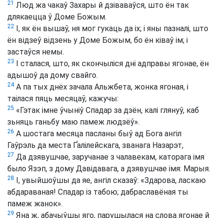
21
Люд жа чакаў Захары й дзіваваўся, што ён так
длякаецца ў Доме Божым.
22
І, як ён вышаў, ня мог гукаць да іх; і яны пазналі, што
ён відзеў відзень у Доме Божым, бо ён ківаў ім; і
застаўся немы.
23
І сталася, што, як скончыліся дні адправы ягонае, ён
адышоў да дому свайго.
24
А па тых днёх зачала Альжбета, жонка ягоная, і
таілася пяць месяцаў, кажучы:
25
«Гэтак імне ўчыніў Спадар за дзён, калі глянуў, каб
зьняць ганьбу маю памеж людзёў».
26
А шостага месяца пасланы быў ад Бога ангіл
Гаўрэль да места Ґалілейскага, званага Назарэт,
27
Да дзявушчае, заручанае з чалавекам, каторага імя
было Язэп, з дому Давідавага, а дзявушчае імя: Марыя.
28
І, увыйшоўшы да яе, ангіл сказаў: «Здарова, ласкаю
абдараваная! Спадар із табою; дабраславёная ты
памеж жанок».
29
Яна ж, абачыўшы яго, парушылася на слова ягонае й