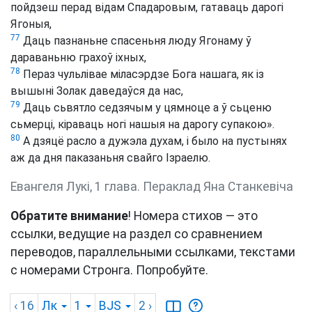
пойдзеш перад відам Спадаровым, гатаваць дарогі
Ягоныя,
77
Даць пазнаньне спасеньня люду Ягонаму ў
дараваньню грахоў іхных,
78
Пераз чульлівае міласэрдзе Бога нашага, як із
вышыні Золак даведаўся да нас,
79
Даць сьвятло седзячым у цямноце а ў сьценю
сьмерці, кіраваць ногі нашыя на дарогу супакою».
80
А дзяцё расло а дужэла духам, і было на пустынях
аж да дня паказаньня свайго Ізраелю.
Евангеля Лукі, 1 глава. Пераклад Яна Станкевіча
Обратите внимание
! Номера стихов — это
ссылки, ведущие на раздел со сравнением
переводов, параллельными ссылками, текстами
с номерами Стронга. Попробуйте.
‹ 16
Лк
1
BJS
2
›