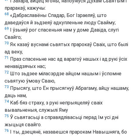
І Захара, айцец ягоны, напоўніўся Духам Сьвятым і
праракаў, кажучы:
68
«Дабраславёны Спадар, Бог Ізраеляў, што
даведаўся й зьдзеяў адкупленьне люду Свайму;
69
І ўзьняў рог спасеньня нам у доме Давіда, слугі
Свайго;
70
Як казаў вуснамі сьвятых прарокаў Сваіх, што былі
ад веку,
71
Праз спасеньне нас ад варагоў нашых і ад рукі ўсіх
ненавідзячых нас;
72
Што зьдзее міласэрдзе айцом нашым і ўспомне
сьвятую ўмову Сваю,
73
Прысягу, што Ён прысягнуў Абрагаму, айцу нашаму,
даць нам,
74
Каб бяз страху, з рукі непрыяцеляў сваіх
вывальненыя, служылі Яму
75
Ў сьвятасьці а справядлівасьці перад Ім усі дні
жыцьця свайго.
76
І ты, дзецянё, назавешся прарокам Навышняга, бо