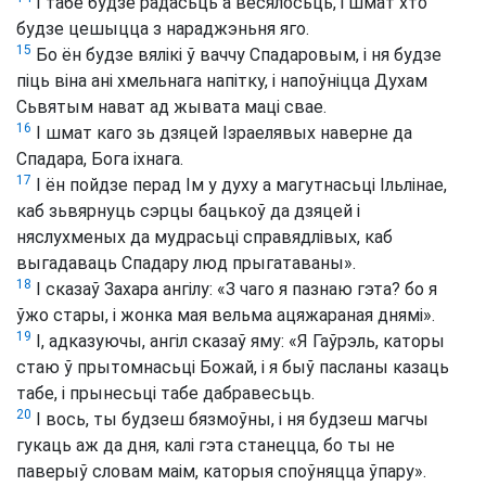
І табе будзе радасьць а весялосьць, і шмат хто
будзе цешыцца з нараджэньня яго.
15
Бо ён будзе вялікі ў ваччу Спадаровым, і ня будзе
піць віна ані хмельнага напітку, і напоўніцца Духам
Сьвятым нават ад жывата маці свае.
16
І шмат каго зь дзяцей Ізраелявых наверне да
Спадара, Бога іхнага.
17
І ён пойдзе перад Ім у духу а магутнасьці Ільлінае,
каб зьвярнуць сэрцы бацькоў да дзяцей і
няслухменых да мудрасьці справядлівых, каб
выгадаваць Спадару люд прыгатаваны».
18
І сказаў Захара ангілу: «З чаго я пазнаю гэта? бо я
ўжо стары, і жонка мая вельма ацяжараная днямі».
19
І, адказуючы, ангіл сказаў яму: «Я Гаўрэль, каторы
стаю ў прытомнасьці Божай, і я быў пасланы казаць
табе, і прынесьці табе дабравесьць.
20
І вось, ты будзеш бязмоўны, і ня будзеш магчы
гукаць аж да дня, калі гэта станецца, бо ты не
паверыў словам маім, каторыя споўняцца ўпару».