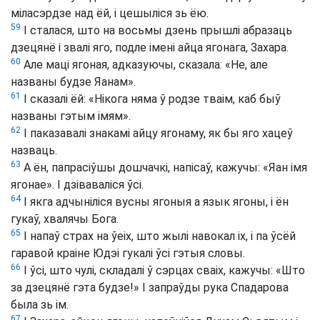
міласэрдзе над ёй, і цешыліся зь ёю.
59
І сталася, што на восьмы дзень прышлі абразаць
дзецянё і звалі яго, подле імені айца ягонага, Захара.
60
Але маці ягоная, адказуючы, сказала: «Не, але
названы будзе Яанам».
61
І сказалі ёй: «Нікога няма ў родзе тваім, каб быў
названы гэтым імям».
62
І паказавалі знакамі айцу ягонаму, як бы яго хацеў
назваць.
63
А ён, папрасіўшы дошчачкі, напісаў, кажучы: «Яан імя
ягонае». І дзіваваліся ўсі.
64
І якга адчыніліся вусны ягоныя а язык ягоны, і ён
гукаў, хвалячы Бога.
65
І напаў страх на ўеіх, што жылі навокал іх, і па ўсёй
гаравой краіне Юдэі гукалі ўсі гэтыя словы.
66
І ўсі, што чулі, складалі ў сэрцах сваіх, кажучы: «Што
за дзецянё гэта будзе!» І запраўды рука Спадарова
была зь ім.
67