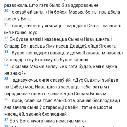
разважала, што гэта было б за здарованьне.
30
І сказаў ёй ангіл: «Ня бойся, Марыя, бо ты прыдбала
ласку ў Бога.
31
І вось, зачнеш у жываце, і народзіш Сына, і назавеш
імя Ягонае: Ісус.
32
Ён будзе вялікі і назавецца Сынам Навышняга, і
Спадар Бог дасьць Яму пасад Давідаў, айца Ягонага;
33
І будзе гаспадарстваваць у доме Якававым навекі, і
гаспадарству Ягонаму ня будзе канца».
34
І сказала Марыя ангілу: «Як гэта будзе, калі я мужа
ня знаю?»
35
І, адказуючы, ангіл сказаў ёй: «Дух Сьвяты зыйдзе
на Цябе, і моц Навышняга засьціць табе; затым і
народжанае сьвятое назавецца Сынам Божым.
36
І вось, сваячка твая Альжбета, званая бясплоднай, і
яна зачала сына ў старасьці сваёй, і гэты ё шосты
месяц ёй, званай бясплоднай.
37
Бо ў Бога нічога няма немагчымага».
38