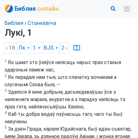
Библия
онлайн
Библия
›
Станкевіча
Лукі, 1
‹ 16
Лк
1
BJS
2
›
1
Як шмат хто ўзяўся напісаць нарыс праз сталыя
здарэньні памеж нас,
2
Як перадалі нам тыя, што спачатку вочнікамі а
слугачымі Слова былі, —
3
Здалося й імне добрым, дасьледаваўшы ўсе з
належнага жарала, акуратна а з парадку напісаць тэ
праз гэта, найпачэсьліўшы Хахілю,
4
Каб ты добра ведаў пэўнасьць таго, чаго ты быў
навучаны.
5
За дзён Гірада, караля Юдэйскага, быў адзін сьвятар,
імям Захара, зь дзянное радоўкі Авінае, і жонка ягоная