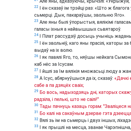
Але яны, адказуючы, крычэлі: «Укрыжуй,
22
І ён сказаў ім трэйці раз: «Што ж благог
сьмерці. Дык, пакараўшы, звольню Яго».
23
Але яны былі ўпорыстыя, вялікімі галасам
галасы іхныя а найвышшых сьвятароў.
24
І Пілат рассудзіў досыць учыніць жадань
25
І ён звольніў, каго яны прасілі, каторы за
выдаў на іх волю.
26
І як павялі Яго, то, няўшы нейкага Сымона
каб нёс за Ісусам.
27
І йшлі за Ім вялікія множасьці люду а жано
28
А Ісус, абярнуўшыся да іх, сказаў:
«Дачкі 
сабе а па дзяцёх сваіх;
29
Бо вось, надыходзяць дні, каторых скаж
радзіла, і пелькі, што не саілі!"
30
Тады пачнуць казаць горам: "Зваліцеся на
31
Бо калі на сакаўным дзерве гэта дзеецца
32
Вялі зь ім на сьмерць і двух іншых, ліхадз
33
І як прышлі на месца, званае Чарэпнішча, 