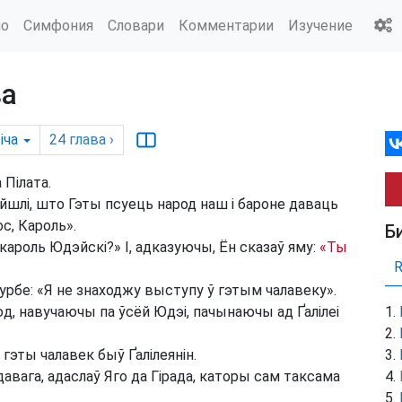
ио
Симфония
Словари
Комментарии
Изучение
ва
іча
24
глава
›
 Пілата.
айшлі, што Гэты псуець народ наш і бароне даваць
с, Кароль».
Б
 кароль Юдэйскі?» І, адказуючы, Ён сказаў яму:
«Ты
рбе: «Я не знаходжу выступу ў гэтым чалавеку».
юд, навучаючы па ўсёй Юдэі, пачынаючы ад Ґалілеі
 гэты чалавек быў Ґалілеянін.
вага, адаслаў Яго да Гірада, каторы сам таксама