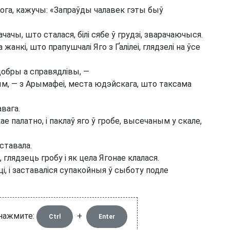
 Бога, кажучы: «Запраўды чалавек гэты быў
ачачы, што сталася, білі сябе ў грудзі, зварачаючыся.
 жанкі, што прапушчалі Яго з Ґалілеі, глядзелі на ўсе
 добры а справядлівы, —
м, — з Арымафеі, места юдэйскага, што таксама
вага.
е палатно, і паклаў яго ў гробе, высечаным у скале,
ставала.
і, глядзець гробу і як цела Ягонае клалася.
ці, і заставаліся супакойныя ў сыботу подле
 нажмите:
+
Ctrl
Enter