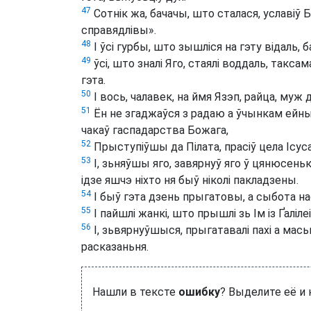
47
Сотнік жа, бачачы, што сталася, уславіў
справядлівы».
48
І ўсі гурбы, што зышліся на гэту відаль, б
49
ўсі, што зналі Яго, стаялі воддаль, таксама
гэта.
50
І вось, чалавек, на ймя Язэп, райца, муж
51
Ён не згаджаўся з радаю а ўчынкам ейны
чакаў гаспадарства Божага,
52
Прыступіўшы да Пілата, прасіў цела Ісуса
53
І, зьняўшы яго, завярнуў яго ў цянюсенька
ідзе яшчэ ніхто ня быў ніколі пакладзены.
54
І быў гэта дзень прыгатовы, а сыбота на
55
І пайшлі жанкі, што прышлі зь Ім із Ґаліле
56
І, зьвярнуўшыся, прыгатавалі пахі а мась
расказаньня.
Нашли в тексте
ошибку
? Выделите её и