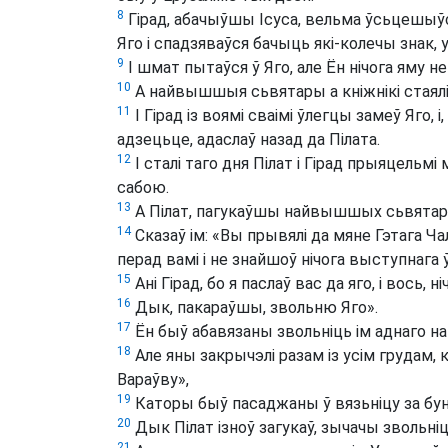
8
Гірад, абачыўшы Ісуса, вельма ўсьцешыўс
Яго і спадзяваўся бачыць які-колечы знак, 
9
І шмат пытаўся ў Яго, але Ён нічога яму не
10
А найвышшыя сьвятары а кніжнікі стаялі і
11
І Гірад із воямі сваімі ўлегцы замеў Яго, 
адзецьце, адаслаў назад да Пілата.
12
І сталі таго дня Пілат і Гірад прыяцельм
сабою.
13
А Пілат, пагукаўшы найвышшых сьвятаро
14
Сказаў ім: «Вы прывялі да мяне Гэтага Ча
перад вамі і не знайшоў нічога выступнага
15
Ані Гірад, бо я паслаў вас да яго, і вось, 
16
Дык, пакараўшы, звольню Яго».
17
Ён быў абавязаны звольніць ім аднаго на
18
Але яны закрычэлі разам із усім грудам, к
Вараўву»,
19
Каторы быў пасаджаны ў вязьніцу за бунт,
20
Дык Пілат ізноў загукаў, зычачы звольніц
21