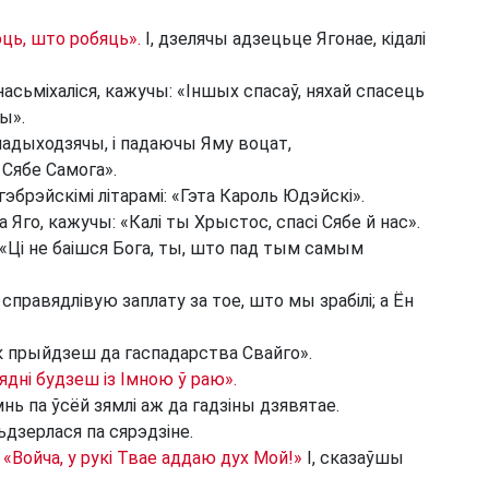
юць, што робяць».
І, дзелячы адзецьце Ягонае, кідалі
насьміхаліся, кажучы: «Іншых спасаў, няхай спасець
ы».
падыходзячы, і падаючы Яму воцат,
 Сябе Самога».
 гэбрэйскімі літарамі: «Гэта Кароль Юдэйскі».
 Яго, кажучы: «Калі ты Хрыстос, спасі Сябе й нас».
: «Ці не баішся Бога, ты, што пад тым самым
справядлівую заплату за тое, што мы зрабілі; а Ён
 як прыйдзеш да гаспадарства Свайго».
ядні будзеш із Імною ў раю».
мнь па ўсёй зямлі аж да гадзіны дзявятае.
ьдзерлася па сярэдзіне.
:
«Войча, у рукі Твае аддаю дух Мой!»
І, сказаўшы