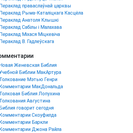
Пераклад праваслаўнай царквы
Пераклад Рыма-Каталіцкага Касцёла
Пераклад Анатоля Клышкi
Пераклад Сабілы і Малахава
Пераклад Міхася Міцкевіча
Пераклад В. Гадлеўскага
омментарии
Новая Женевская Библия
Учебной Библии МакАртура
Толкование Мэтью Генри
Комментарии МакДональда
Толковая Библия Лопухина
Толкования Августина
Библия говорит сегодня
Комментарии Скоуфилда
Комментарии Баркли
Комментарии Джона Райла