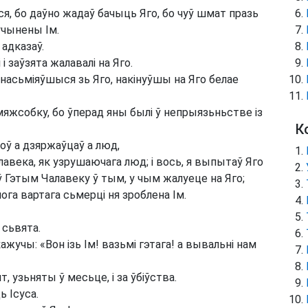
я, бо даўно жадаў бачыць Яго, бо чуў шмат празь
учынены Ім.
 адказаў.
 заўзята жалавалі на Яго.
і, насьміяўшыся зь Яго, накінуўшы на Яго белае
і мяжсобку, бо ўперад яны былі ў непрыязьньстве із
К
ў а дзяржаўцаў а люд,
лавека, як узрушаючага люд; і вось, я выпытаў Яго
 ў Гэтым Чалавеку ў тым, у чым жалуеце на Яго;
нічога вартага сьмерці ня зроблена Ім.
 сьвята.
ажучы: «Вон ізь Ім! вазьмі гэтага! а вывальні нам
 узьняты ў месьце, і за ўбіўства.
ь Ісуса.