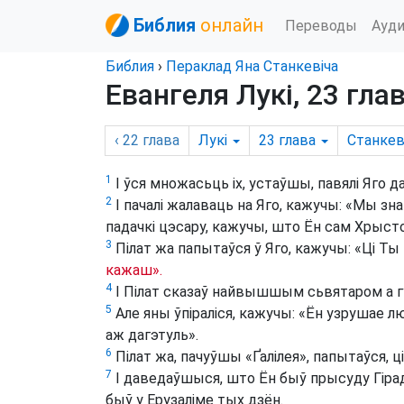
Библия
онлайн
Переводы
Ауд
Библия
›
Пераклад Яна Станкевіча
Евангеля Лукі, 23 гла
‹ 22
глава
Лукі
23
глава
Станкев
1
І ўся множасьць іх, устаўшы, павялі Яго да
2
І пачалі жалаваць на Яго, кажучы: «Мы зн
падачкі цэсару, кажучы, што Ён сам Хрысто
3
Пілат жа папытаўся ў Яго, кажучы: «Ці Ты
кажаш».
4
І Пілат сказаў найвышшым сьвятаром а гу
5
Але яны ўпіраліся, кажучы: «Ён узрушае л
аж дагэтуль».
6
Пілат жа, пачуўшы «Ґалілея», папытаўся, ці
7
І даведаўшыся, што Ён быў прысуду Гірада
быў у Ерузаліме тых дзён.