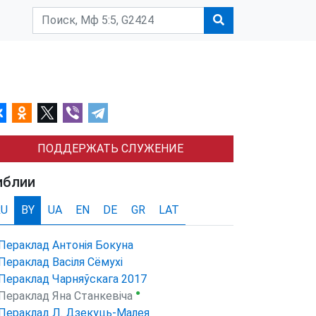
ПОДДЕРЖАТЬ СЛУЖЕНИЕ
иблии
RU
BY
UA
EN
DE
GR
LAT
Пераклад Антонія Бокуна
Пераклад Васіля Сёмухі
Пераклад Чарняўскага 2017
●
Пераклад Яна Станкевіча
Пераклад Л. Дзекуць-Малея