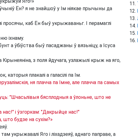
 укрыжуй Яго!»
а ўчыніў Ён? я не знайшоў у Ім ніякае прычыны да
і просячы, каб Ён быў укрыжаваньг. І перамаглі
ню іхнаму.
 бунт а ўбіўства быў пасаджаны ў вязьніцу, а Ісуса
 Кірынеяніна, з поля йдучага, узлажылі крыж на яго,
к, каторыя плакалі а галасілі па Ім.
ерузалімскія, ня плачча па Імне, але плачча па самых
уць: "Шчасьлівыя бясплодныя а ўлоньне, што не
 нас!" і ўзгоркам: "Дакрыйце нас!"
, што будзе на сухім?»
еяў.
там укрыжавалі Яго і ліхадзеяў, аднаго паправе, а