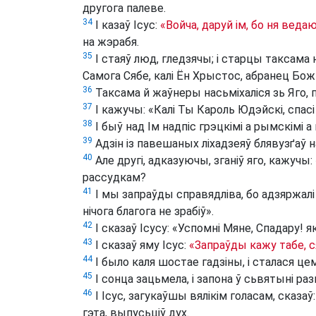
другога палеве.
34
І казаў Ісус:
«Войча, даруй ім, бо ня веда
на жэрабя.
35
І стаяў люд, гледзячы; і старцы таксама 
Самога Сябе, калі Ён Хрыстос, абранец Бож
36
Таксама й жаўнеры насьміхаліся зь Яго, 
37
І кажучы: «Калі Ты Кароль Юдэйскі, спасі
38
І быў над Ім надпіс грэцкімі а рымскімі а
39
Адзін із павешаных ліхадзеяў блявузґаў на
40
Але другі, адказуючы, зганіў яго, кажучы
рассудкам?
41
І мы запраўды справядліва, бо адзяржалі 
нічога благога не зрабіў».
42
І сказаў Ісусу: «Успомні Мяне, Спадару!
43
І сказаў яму Ісус:
«Запраўды кажу табе, с
44
І было каля шостае гадзіны, і сталася це
45
І сонца зацьмела, і запона ў сьвятыні раз
46
І Ісус, загукаўшы вялікім голасам, сказаў
гэта, выпусьціў дух.