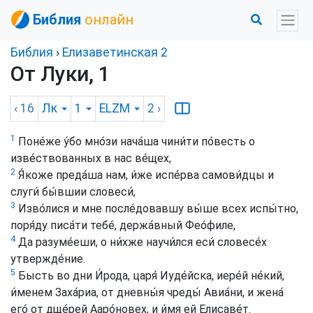
Библия
онлайн
Библия
›
Елизаветинская 2
От Луки, 1
‹ 16
Лк
1
ELZM
2
›
1
Поне́же у́бо мно́зи нача́ша чини́ти по́весть о
изве́ствованных в нас ве́щех,
2
Я́коже преда́ша нам, и́же испе́рва самови́дцы и
слуги́ бы́вшии словеси́,
3
Изво́лися и мне после́довавшу вы́ше всех испы́тно,
поря́ду писа́ти тебе́, держа́вный Фео́филе,
4
Да разуме́еши, о ни́хже научи́лся еси́ словесе́х
утвержде́ние.
5
Бысть во дни И́рода, царя́ Иуде́йска, иере́й не́кий,
и́менем Заха́риа, от дневны́я чреды́ Авиа́ни, и жена́
его́ от дще́рей Ааро́новех, и и́мя ей Елисаве́т.