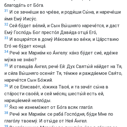
благода́ть от Бо́га.
31
И се зачне́ши во чре́ве, и роди́ши Сы́на, и нарече́ши
и́мя Eму́ Иису́с.
32
Сей бу́дет ве́лий, и Сын Вы́шняго нарече́тся, и даст
Eму́ Госпо́дь Бог престо́л Дави́да oтца́ Eго́,
33
И воцари́тся в дому́ Иа́ковли во ве́ки, и Ца́рствию
Eго́ не бу́дет конца́.
34
Рече́ же Мариа́м ко А́нгелу: ка́ко бу́дет сие́, иде́же
му́жа не зна́ю?
35
И отвеща́в А́нгел, рече́ Eй: Дух Святы́й на́йдет на Тя,
и си́ла Вы́шняго осени́т Тя, те́мже и ражда́емое Свя́то,
нарече́тся Сын Бо́жий.
36
И се Eлисаве́т, ю́жика Твоя́, и та зача́т сы́на в
ста́рости свое́й, и сей ме́сяц шесты́й eсть eй,
нарица́емей непло́ды.
37
Я́ко не изнемо́жет от Бо́га всяк глаго́л.
38
Рече́ же Мариа́м: се раба́ Госпо́дня, бу́ди Мне по
глаго́лу твоему́. И оты́де от Нея́ А́нгел.
39