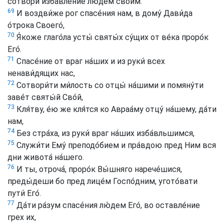
сотвори́ избавле́ние лю́дем свои́м.
69
И воздви́же рог спасе́ния нам, в дому́ Дави́да
о́трока Своего́,
70
Я́коже глаго́ла усты́ святы́х су́щих от ве́ка проро́к
Его́.
71
Спасе́ние от враг на́ших и из руки́ всех
ненави́дящих нас,
72
Сотвори́ти ми́лость со отцы́ на́шими и помяну́ти
заве́т святы́й Сво́й,
73
Кля́тву, е́ю же кля́тся ко Авраа́му отцу́ на́шему, да́ти
нам,
74
Без стра́ха, из руки́ враг на́ших изба́вльшимся,
75
Служи́ти Ему́ преподо́бием и пра́вдою пред Ним вся
дни живота́ на́шего.
76
И ты, отроча́, проро́к Вы́шняго нарече́шися,
преды́деши бо пред лице́м Госпо́дним, угото́вати
пути́ Его́.
77
Да́ти ра́зум спасе́ния лю́дем Его́, во оставле́ние
грех их,