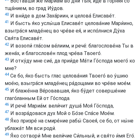
Воста́вши же Мариа́м во дни ты́я, и́де в го́рняя со
тща́нием, во град Иу́дов.
40
И вни́де в дом Заха́риин, и целова́ Елисаве́т.
41
И бысть я́ко услы́ша Елисаве́т целова́ние Мари́ино,
взыгра́ся младе́нец во чре́ве ея́, и испо́лнися Ду́ха
Свя́та Елисаве́т.
42
И возопи́ гла́сом ве́лиим, и рече́: благослове́на Ты в
жена́х, и благослове́н плод чре́ва Твоего́.
43
И отку́ду мне сие́, да прии́де Ма́ти Го́спода моего́ ко
мне?
44
Се бо, я́ко бысть глас целова́ния Твоего́ во у́шию
мое́ю, взыгра́ся младе́нец ра́дощами во чре́ве мое́м.
45
И блаже́нна Ве́ровавшая, я́ко бу́дет соверше́ние
глаго́ланным Ей от Го́спода.
46
И рече́ Мариа́м: вели́чит душа́ Моя́ Го́спода,
47
И возра́довася дух Мой о Бо́зе Спа́се Мое́м.
48
Я́ко призре́ на смире́ние рабы́ Своея́, се бо, от ны́не
ублажа́т Мя вси роди́.
49
Я́ко сотвори́ Мне вели́чие Си́льный, и свя́то и́мя Его́.