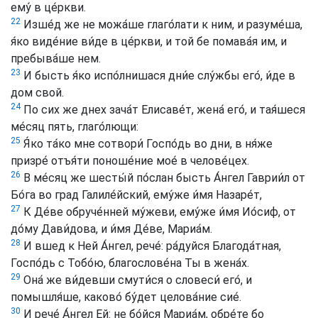
ему́ в це́ркви.
22
Изше́д же не можа́ше глаго́лати к ним, и разуме́ша,
я́ко виде́ние ви́де в це́ркви, и той бе помава́я им, и
пребыва́ше нем.
23
И бысть я́ко испо́лнишася дни́е слу́жбы его́, и́де в
дом свой.
24
По сих же днех зача́т Eлисаве́т, жена́ его́, и тая́шеся
ме́сяц пять, глаго́лющи:
25
Я́ко та́ко мне сотвори́ Госпо́дь во дни, в ня́же
призре́ отъя́ти поноше́ние мое́ в челове́цех.
26
В ме́сяц же шесты́й по́слан бысть А́нгел Гаврии́л от
Бо́га во град Галиле́йский, eму́же и́мя Назаре́т,
27
К Де́ве обруче́нней му́жеви, eму́же и́мя Ио́сиф, от
до́му Дави́дова, и и́мя Де́ве, Мариа́м.
28
И вшед к Ней А́нгел, рече́: ра́дуйся Благода́тная,
Госпо́дь с Тобо́ю, благослове́на Ты в жена́х.
29
Oна́ же ви́девши смути́ся о словеси́ eго́, и
помышля́ше, каково́ бу́дет целова́ние сие́.
30
И рече́ А́нгел Eй: не бо́йся Мариа́м, обре́те бо