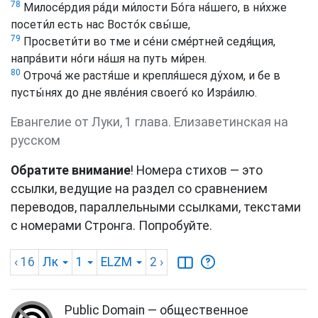
78
Милосе́рдия ра́ди ми́лости Бо́га на́шего, в ни́хже
посети́л есть нас Восто́к свы́ше,
79
Просвети́ти во тме и се́ни сме́ртней седя́щия,
напра́вити но́ги на́шя на путь ми́рен.
80
Отроча́ же растя́ше и крепля́шеся ду́хом, и бе в
пусты́нях до дне явле́ния своего́ ко Изра́илю.
Евангелие от Луки, 1 глава. Елизаветинская на
русском
Обратите внимание
! Номера стихов — это
ссылки, ведущие на раздел со сравнением
переводов, параллельными ссылками, текстами
с номерами Стронга. Попробуйте.
‹ 16
Лк
1
ELZM
2
›
Public Domain — общественное