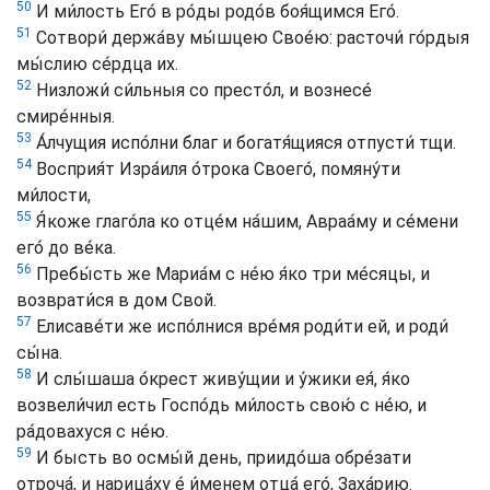
50
И ми́лость Его́ в ро́ды родо́в боя́щимся Его́.
51
Сотвори́ держа́ву мы́шцею Свое́ю: расточи́ го́рдыя
мы́слию се́рдца их.
52
Низложи́ си́льныя со престо́л, и вознесе́
смире́нныя.
53
А́лчущия испо́лни благ и богатя́щияся отпусти́ тщи.
54
Восприя́т Изра́иля о́трока Своего́, помяну́ти
ми́лости,
55
Я́коже глаго́ла ко отце́м на́шим, Авраа́му и се́мени
его́ до ве́ка.
56
Пребы́сть же Мариа́м с не́ю я́ко три ме́сяцы, и
возврати́ся в дом Свой.
57
Елисаве́ти же испо́лнися вре́мя роди́ти ей, и роди́
сы́на.
58
И слы́шаша о́крест живу́щии и у́жики ея́, я́ко
возвели́чил есть Госпо́дь ми́лость свою́ с не́ю, и
ра́довахуся с не́ю.
59
И бысть во осмы́й день, приидо́ша обре́зати
отроча́, и нарица́ху е́ и́менем отца́ его́, Заха́рию.