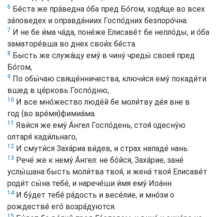
6
Бе́ста же пра́ведна о́ба пред Бо́гом, ходя́ще во всех
за́поведех и оправда́ниих Госпо́дних безпоро́чна.
7
И не бе и́ма ча́да, поне́же Елисаве́т бе непло́ды, и о́ба
заматоре́вша во днех свои́х бе́ста.
8
Бысть же служа́щу ему́ в чину́ чреды́ своея́ пред
Бо́гом,
9
По обы́чаю свяще́нничества, ключи́ся ему́ покади́ти
вшед в це́рковь Госпо́дню,
10
И все мно́жество люде́й бе моли́тву де́я вне в
год
{во вре́мя}
фимиа́ма.
11
Яви́ся же ему́ А́нгел Госпо́день, стоя́ одесну́ю
олтаря́ кади́льнаго,
12
И смути́ся Заха́риа ви́дев, и страх нападе́ нань.
13
Рече́ же к нему́ А́нгел: не бо́йся, Заха́рие, зане́
услы́шана бысть моли́тва твоя́, и жена́ твоя́ Елисаве́т
роди́т сы́на тебе́, и нарече́ши и́мя ему́ Иоа́нн.
14
И бу́дет тебе́ ра́дость и весе́лие, и мно́зи о
рождестве́ его́ возра́дуются.
15