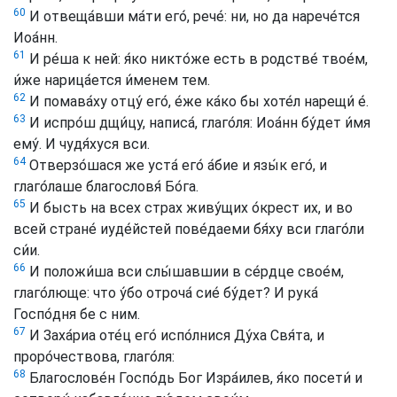
60
И отвеща́вши ма́ти его́, рече́: ни, но да нарече́тся
Иоа́нн.
61
И ре́ша к ней: я́ко никто́же есть в родстве́ твое́м,
и́же нарица́ется и́менем тем.
62
И помава́ху отцу́ его́, е́же ка́ко бы хоте́л нарещи́ е́.
63
И испро́ш дщи́цу, написа́, глаго́ля: Иоа́нн бу́дет и́мя
ему́. И чудя́хуся вси.
64
Отверзо́шася же уста́ его́ а́бие и язы́к его́, и
глаго́лаше благословя́ Бо́га.
65
И бысть на всех страх живу́щих о́крест их, и во
всей стране́ иуде́йстей пове́даеми бя́ху вси глаго́ли
си́и.
66
И положи́ша вси слы́шавшии в се́рдце свое́м,
глаго́люще: что у́бо отроча́ сие́ бу́дет? И рука́
Госпо́дня бе с ним.
67
И Заха́риа оте́ц его́ испо́лнися Ду́ха Свя́та, и
проро́чествова, глаго́ля:
68
Благослове́н Госпо́дь Бог Изра́илев, я́ко посети́ и