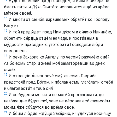
Бу́дет бо ве́лий пред Го́сподем, и вина́ и сике́ра не
и́мать пи́ти, и Ду́ха Свята́го испо́лнится еще́ из чре́ва
ма́тере своея́.
16
И мно́ги от сыно́в изра́илевых обрати́т ко Го́споду
Бо́гу их.
17
И той преды́дет пред Ним ду́хом и си́лою Илиино́ю,
обрати́ти се́рдца отце́м на ча́да, и проти́вныя в
му́дрости пра́ведных, угото́вати Го́сподеви лю́ди
соверше́ны.
18
И рече́ Заха́риа ко А́нгелу: по чесому́ разуме́ю сие́?
Аз бо есмь стар, и жена́ моя́ заматоре́вши во днех
свои́х.
19
И отвеща́в А́нгел, рече́ ему́: аз есмь Гаврии́л
предстоя́й пред Бо́гом, и по́слан есмь глаго́лати к тебе́
и благовести́ти тебе́ сия́.
20
И се бу́деши молчя́, и не моги́й проглаго́лати, до
него́же дне бу́дут сия́, зане́ не ве́ровал еси́ словесе́м
мои́м, я́же сбу́дутся во вре́мя свое́.
21
И бе́ша лю́дие жду́ще Заха́рию, и чудя́хуся косня́щу