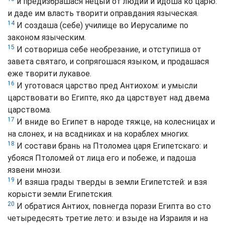
и предизбрашася нецыи от людий и идоша ко царю:
и даде им власть творити оправдания языческая.
14
И создаша (себе) училище во Иерусалиме по
законом языческим.
15
И сотвориша себе необрезание, и отступиша от
завета святаго, и сопрягошася языком, и продашася
еже творити лукавое.
16
И уготовася царство пред Антиохом: и умысли
царствовати во Египте, яко да царствует над двема
царствома.
17
И вниде во Египет в народе тяжце, на колесницах и
на слонех, и на всадниках и на кораблех многих.
18
И состави брань на Птоломеа царя Египетскаго: и
убояся Птоломей от лица его и побеже, и падоша
язвени мнози.
19
И взяша грады тверды в земли Египетстей: и взя
корысти земли Египетския.
20
И обратися Антиох, повнегда порази Египта во сто
четыредесять третие лето: и взыде на Израиля и на