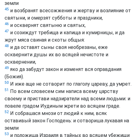
земли
45
и возбранят всесожжения и жертву и возлияние от
святыни, и омерзят субботы и праздники,
46
и осквернят святыню и святых,
47
и созиждут требища и капища и кумирницы, и да
жрут мяса свиная и скоты общыя:
48
и да оставят сыны своя необрезаны, еже
осквернити душы их во всяцей нечистоте и
осквернении,
49
яко да забудут закон и изменят вся оправдания
(Божия).
50
И иже аще не сотворит по глаголу цареву, да умрет.
51
По всем словесем сим написа всему царству
своему и пристави надзиратели над всеми людьми: и
повеле градом Иудиным жрети во всяцем граде.
52
И собрашася мнози от людий к ним, всяк
оставивый закон Господень: и сотвориша лукавая на
земли
53
и положиша Израиля в тайных во всяцем убежищи