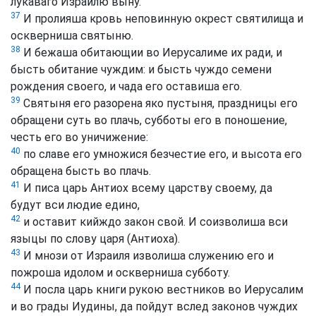
лукаваго Израилю выну.
37
И пролияша кровь неповинную окрест святилища и
оскверниша святыню.
38
И бежаша обитающии во Иерусалиме их ради, и
бысть обитание чуждим: и бысть чуждо семени
рождения своего, и чада его оставиша его.
39
Святыня его разорена яко пустыня, праздницы его
обращени суть во плачь, субботы его в поношение,
честь его во уничижение:
40
по славе его умножися безчестие его, и высота его
обращена бысть во плачь.
41
И писа царь Антиох всему царству своему, да
будут вси людие едино,
42
и оставит кийждо закон свой. И соизволиша вси
языцы по слову царя (Антиоха).
43
И мнози от Израиля изволиша служению его и
пожроша идолом и оскверниша субботу.
44
И посла царь книги рукою вестников во Иерусалим
и во грады Иудины, да пойдут вслед законов чуждих