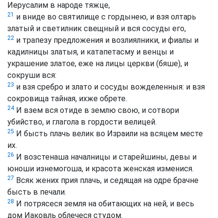
Иерусалим в народе тяжце,
21
и вниде во святилище с гордынею, и взя олтарь
златый и светилник свещный и вся сосуды его,
22
и трапезу предложения и возлиялники, и фиалы и
кадилницы златыя, и катапетасму и венцы и
украшение златое, еже на лицы церкви (бяше), и
сокруши вся:
23
и взя сребро и злато и сосуды вожделенныя: и взя
сокровища тайная, ихже обрете.
24
И взем вся отиде в землю свою, и сотвори
убийство, и глагола в гордости велицей.
25
И бысть плачь велик во Израили на всяцем месте
их.
26
И возстенаша началницы и старейшины, девы и
юноши изнемогоша, и красота женская изменися.
27
Всяк жених прия плачь, и седящая на одре брачне
бысть в печали.
28
И потрясеся земля на обитающих на ней, и весь
дом Иаковль облечеся студом.