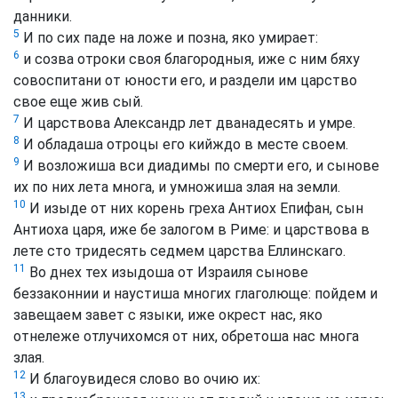
данники.
5
И по сих паде на ложе и позна, яко умирает:
6
и созва отроки своя благородныя, иже с ним бяху
совоспитани от юности его, и раздели им царство
свое еще жив сый.
7
И царствова Александр лет дванадесять и умре.
8
И обладаша отроцы его кийждо в месте своем.
9
И возложиша вси диадимы по смерти его, и сынове
их по них лета многа, и умножиша злая на земли.
10
И изыде от них корень греха Антиох Епифан, сын
Антиоха царя, иже бе залогом в Риме: и царствова в
лете сто тридесять седмем царства Еллинскаго.
11
Во днех тех изыдоша от Израиля сынове
беззаконнии и наустиша многих глаголюще: пойдем и
завещаем завет с языки, иже окрест нас, яко
отнележе отлучихомся от них, обретоша нас многа
злая.
12
И благоувидеся слово во очию их:
13