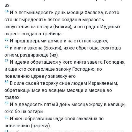
их.
54
И в пятыйнадесять день месяца Хаслева, в лето
сто четыредесять пятое создаша мерзость
запустения на олтари (Божии), и во градех Иудиных
окрест создаша требища.
55
И пред дверьми домов и на стогнах кадяху,
56
и книги закона (Божия), ихже обретоша, сожгоша
огнем, раздирающе (их).
57
И идеже обреташеся у кого книга завета Господня,
и аще кто соизволяше закону Господню, по
повелению цареву закалаху его.
58
В силе своей творяху сице людем Израилевым,
обретающымся во всяцем месяце и месяце во
градех.
59
И в двадесять пятый день месяца жряху в капищи,
еже бе на олтари.
60
И жен обрезавших чада своя закалаша по
повелению (цареву),
61