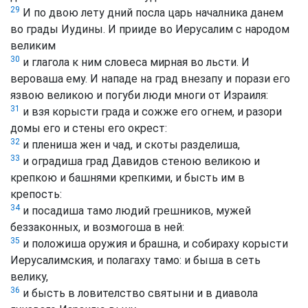
29
И по двою лету дний посла царь началника данем
во грады Иудины. И прииде во Иерусалим с народом
великим
30
и глагола к ним словеса мирная во льсти. И
вероваша ему. И нападе на град внезапу и порази его
язвою великою и погуби люди многи от Израиля:
31
и взя корысти града и сожже его огнем, и разори
домы его и стены его окрест:
32
и плениша жен и чад, и скоты разделиша,
33
и оградиша град Давидов стеною великою и
крепкою и башнями крепкими, и бысть им в
крепость:
34
и посадиша тамо людий грешников, мужей
беззаконных, и возмогоша в ней:
35
и положиша оружия и брашна, и собираху корысти
Иерусалимския, и полагаху тамо: и быша в сеть
велику,
36
и бысть в ловителство святыни и в диавола