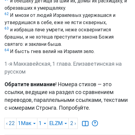
и обешаху детища за шии их, домы их расхищаху, и
обрезавших я умерщвляху.
62
И мнози от людий Израилевых удержашася и
утвердишася в себе, еже не ясти скверных,
63
и избраша паче умрети, неже осквернитися
брашны, и не хотеша преступити закона Божия
святаго: и заклани быша.
64
И бысть гнев велий на Израиля зело.
1-я Маккавейская, 1 глава. Елизаветинская на
русском
Обратите внимание
! Номера стихов — это
ссылки, ведущие на раздел со сравнением
переводов, параллельными ссылками, текстами
с номерами Стронга. Попробуйте.
‹ 22
1Мак
1
ELZM
2
›