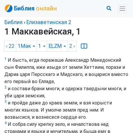
Библия
онлайн
Библия
›
Елизаветинская 2
1 Маккавейская, 1
‹ 22
1Мак
1
ELZM
2
›
1
И бысть, егда поражаше Александр Македонский
сын Филиппа, иже изыде от земли Хеттиим, порази и
Дариа царя Персскаго и Мидскаго, и воцарися вместо
его первый во Елладе,
2
и состави брани многи, и одержа твердыни многи, и
уби цари земския,
3
и пройде даже до краев земли, и взя корысти
многих языков. И умолче земля пред ним. И
возвысися, и вознесеся сердце его.
4
И собра силу крепку зело, и началствова над
странами и языки и мучительми, и быша ему в