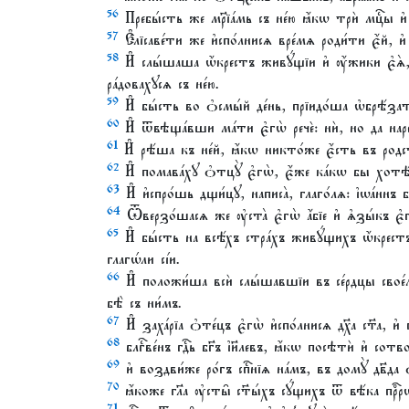
56
Пребы́сть же мр҃їа́мь съ не́ю ꙗ҆́кѡ трѝ мцⷭ҇ы и
57
Є҆лїсаве́ти же и҆спо́лнисѧ вре́мѧ роди́ти є҆́й, и҆
58
И҆ слы́шаша ѡ҆́крестъ живꙋ́щїи и҆ ᲂу҆́жики є҆ѧ̀, ꙗ
ра́довахꙋсѧ съ не́ю.
59
И҆ бы́сть во ѻ҆смы́й де́нь, прїидо́ша ѡ҆брѣ́зати 
60
И҆ ѿвѣща́вши ма́ти є҆гѡ̀ речѐ: нѝ, но да нареч
61
И҆ рѣ́ша къ не́й, ꙗ҆́кѡ никто́же є҆́сть въ родс
62
И҆ помава́хꙋ ѻ҆тцꙋ̀ є҆гѡ̀, є҆́же ка́кѡ бы хотѣ́
63
И҆ и҆спро́шь дщи́цꙋ, написа̀, глаго́лѧ: і҆ѡа́ннъ б
64
Ѿверзо́шасѧ же ᲂу҆ста̀ є҆гѡ̀ а҆́бїе и҆ ѧ҆зы́къ є҆г
65
И҆ бы́сть на всѣ́хъ стра́хъ живꙋ́щихъ ѡ҆́крестъ 
глагѡ́ли сі́и.
66
И҆ положи́ша всѝ слы́шавшїи въ се́рдцы свое́мъ, 
бѣ̀ съ ни́мъ.
67
И҆ заха́рїа ѻ҆те́цъ є҆гѡ̀ и҆спо́лнисѧ дх҃а ст҃а, и҆
68
блгⷭ҇ве́нъ гдⷭ҇ь бг҃ъ і҆и҃левъ, ꙗ҆́кѡ посѣтѝ и҆ сот
69
и҆ воздви́же ро́гъ спⷭ҇нїѧ на́мъ, въ домꙋ̀ дв҃да 
70
ꙗ҆́коже гл҃а ᲂу҆сты̑ ст҃ы́хъ сꙋ́щихъ ѿ вѣ́ка прⷪ҇рѡ
71