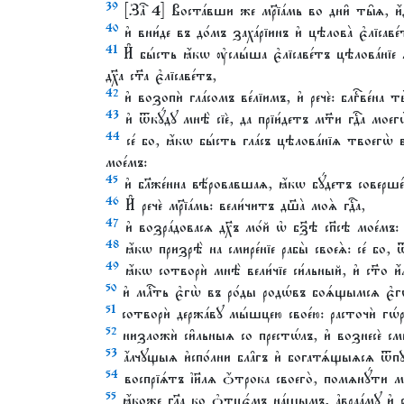
39
[Заⷱ҇ 4] Воста́вши же мр҃їа́мь во дни̑ ты̑ѧ, и҆́
40
и҆ вни́де въ до́мъ заха́рїинъ и҆ цѣлова̀ є҆лїсаве́
41
И҆ бы́сть ꙗ҆́кѡ ᲂу҆слы́ша є҆лїсаве́тъ цѣлова́нїе м
дх҃а ст҃а є҆лїсаве́тъ,
42
и҆ возопѝ гла́сомъ ве́лїимъ, и҆ речѐ: блгⷭ҇ве́на ты
43
и҆ ѿкꙋ́дꙋ мнѣ̀ сїѐ, да прїи́детъ мт҃и гдⷭ҇а моег
44
се́ бо, ꙗ҆́кѡ бы́сть гла́съ цѣлова́нїѧ твоегѡ̀ 
мое́мъ:
45
и҆ бл҃же́нна вѣ́ровавшаѧ, ꙗ҆́кѡ бꙋ́детъ соверше́н
46
И҆ речѐ мр҃їа́мь: вели́читъ дш҃а̀ моѧ̀ гдⷭ҇а,
47
и҆ возра́довасѧ дх҃ъ мо́й ѡ҆ бз҃ѣ сп҃сѣ мое́мъ:
48
ꙗ҆́кѡ призрѣ̀ на смире́нїе рабы̀ своеѧ̀: се́ бо, 
49
ꙗ҆́кѡ сотворѝ мнѣ̀ вели́чїе си́льный, и҆ ст҃о и҆́
50
и҆ млⷭ҇ть є҆гѡ̀ въ ро́ды родѡ́въ боѧ́щымсѧ є҆гѡ
51
сотворѝ держа́вꙋ мы́шцею свое́ю: расточѝ гѡ́рды
52
низложѝ си̑льныѧ со престѡ́лъ, и҆ вознесѐ см
53
а҆́лчꙋщыѧ и҆спо́лни бла̑гъ и҆ богатѧ́щыѧсѧ ѿ
54
воспрїѧ́тъ і҆и҃лѧ ѻ҆́трока своего̀, помѧнꙋ́ти мл
55
ꙗ҆́коже гл҃а ко ѻ҆тцє́мъ на́шымъ, а҆враа́мꙋ и҆ с