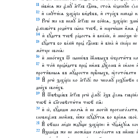
11
ꙗ҆ви́сѧ же є҆мꙋ̀ а҆́гг҃лъ гдⷭ҇ень, стоѧ̀ ѡ҆деснꙋ́ю ѻ
12
и҆ смꙋти́сѧ заха́рїа ви́дѣвъ, и҆ стра́хъ нападѐ на
13
Рече́ же къ немꙋ̀ а҆́гг҃лъ: не бо́йсѧ, заха́рїе: 
є҆лїсаве́тъ роди́тъ сы́на тебѣ̀, и҆ нарече́ши и҆́мѧ є҆
14
и҆ бꙋ́детъ тебѣ̀ ра́дость и҆ весе́лїе, и҆ мно́зи 
15
бꙋ́детъ бо ве́лїй пред̾ гдⷭ҇емъ: и҆ вїна̀ и҆ сїке́ра н
ма́тере своеѧ̀:
16
и҆ мно́гихъ ѿ сынѡ́въ і҆и҃левыхъ ѡ҆брати́тъ ко гд
17
и҆ то́й пред̾и́детъ пред̾ ни́мъ дꙋ́хомъ и҆ си́лою 
проти̑вныѧ въ мꙋ́дрости првⷣныхъ, ᲂу҆гото́вати г
18
И҆ речѐ заха́рїа ко а҆́гг҃лꙋ: по чесомꙋ̀ разꙋмѣ́ю 
дне́хъ свои́хъ.
19
И҆ ѿвѣща́въ а҆́гг҃лъ речѐ є҆мꙋ̀: а҆́зъ є҆́смь гаврї
тебѣ̀ и҆ бл҃говѣсти́ти тебѣ̀ сїѧ̑:
20
и҆ сѐ, бꙋ́деши молчѧ̀ и҆ не могі́й проглаго́лати
словесє́мъ мои̑мъ, ꙗ҆̀же сбꙋ́дꙋтсѧ во вре́мѧ своѐ.
21
И҆ бѣ́ша лю́дїе ждꙋ́ще заха́рїю: и҆ чꙋдѧ́хꙋсѧ ко
22
И҆зше́дъ же не можа́ше глаго́лати къ ни̑мъ: и҆ 