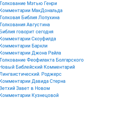
Толкование Мэтью Генри
Комментарии МакДональда
Толковая Библия Лопухина
Толкования Августина
Библия говорит сегодня
Комментарии Скоуфилда
Комментарии Баркли
Комментарии Джона Райла
Толкование Феофилакта Болгарского
Новый Библейский Комментарий
Лингвистический. Роджерс
Комментарии Давида Стерна
Ветхий Завет в Новом
Комментарии Кузнецовой