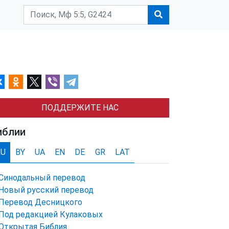
ПОДДЕРЖИТЕ НАС
иблии
RU
BY
UA
EN
DE
GR
LAT
Синодальный перевод
Новый русский перевод
Перевод Десницкого
Под редакцией Кулаковых
Открытая Библия