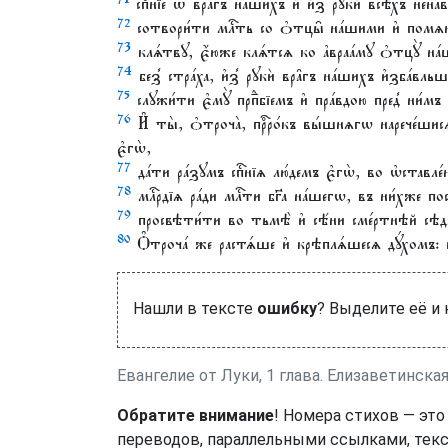
спⷭ҇нїе ѿ вра̑гъ на́шихъ и҆ и҆з̾ рꙋкѝ всѣ́хъ нена
72
сотвори́ти млⷭ҇ть со ѻ҆тцы̑ на́шими и҆ помѧнꙋ
73
клѧ́твꙋ, є҆́юже клѧ́тсѧ ко а҆враа́мꙋ ѻ҆тцꙋ̀ на́
74
без̾ стра́ха, и҆з̾ рꙋкѝ вра̑гъ на́шихъ и҆зба́вл
75
слꙋжи́ти є҆мꙋ̀ прпⷣбїемъ и҆ пра́вдою пред̾ ни́мъ
76
И҆ ты̀, ѻ҆троча̀, прⷪ҇ро́къ вы́шнѧгѡ нарече́шисѧ
є҆гѡ̀,
77
да́ти ра́зꙋмъ спⷭ҇нїѧ лю́демъ є҆гѡ̀, во ѡ҆ставле́нї
78
млⷭ҇рдїѧ ра́ди млⷭ҇ти бг҃а на́шегѡ, въ ни́хже по
79
просвѣти́ти во тьмѣ̀ и҆ сѣ́ни сме́ртнѣй сѣдѧ
80
Ѻ҆троча́ же растѧ́ше и҆ крѣплѧ́шесѧ дꙋ́хомъ: и҆ 
Нашли в тексте
ошибку
? Выделите её и
Евангелие от Луки, 1 глава. Елизаветинска
Обратите внимание
! Номера стихов — это
переводов, параллельными ссылками, текс