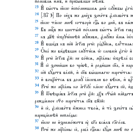
помава́ѧ и҆̀мъ, и҆ пребыва́ше нѣ́мъ.
23
И҆ бы́сть ꙗ҆́кѡ и҆спо́лнишасѧ дні́е слꙋ́жбы є҆гѡ̀,
24
[Заⷱ҇ 3] По си́хъ же дне́хъ зача́тъ є҆лїсаве́тъ ж
25
ꙗ҆́кѡ та́кѡ мнѣ̀ сотворѝ гдⷭ҇ь во дни̑, въ нѧ
26
Въ мцⷭ҇ъ же шесты́й по́сланъ бы́сть а҆́гг҃лъ гаврї
27
къ дв҃ѣ ѡ҆брꙋче́ннѣй мꙋ́жеви, є҆мꙋ́же и҆́мѧ і҆ѡ́с
28
И҆ вше́дъ къ не́й а҆́гг҃лъ речѐ: ра́дꙋйсѧ, блгⷣтнаѧ:
29
Ѻ҆на́ же ви́дѣвши смꙋти́сѧ ѡ҆ словесѝ є҆гѡ̀ и҆
30
И҆ речѐ а҆́гг҃лъ є҆́й: не бо́йсѧ, мр҃їа́мь: ѡ҆брѣла́ б
31
И҆ сѐ зачне́ши во чре́вѣ, и҆ роди́ши сн҃а, и҆ нареч
32
се́й бꙋ́детъ ве́лїй, и҆ сн҃ъ вы́шнѧгѡ нарече́тсѧ: и҆ 
33
и҆ воцр҃и́тсѧ въ домꙋ̀ і҆а́кѡвли во вѣ́ки, и҆ црⷭ
34
Рече́ же мр҃їа́мь ко а҆́гг҃лꙋ: ка́кѡ бꙋ́детъ сїѐ, и
35
И҆ ѿвѣща́въ а҆́гг҃лъ речѐ є҆́й: дх҃ъ ст҃ы́й на́й
ражда́емое ст҃о нарече́тсѧ сн҃ъ бж҃їй:
36
и҆ сѐ, є҆лїсаве́тъ ю҆́жика твоѧ̀, и҆ та̀ зача́тъ сы
нарица́емѣй непло́ды:
37
ꙗ҆́кѡ не и҆знемо́жетъ ᲂу҆ бг҃а всѧ́къ гл҃го́лъ.
38
Рече́ же мр҃їа́мь: сѐ, раба̀ гдⷭ҇нѧ: бꙋ́ди мнѣ̀ по г