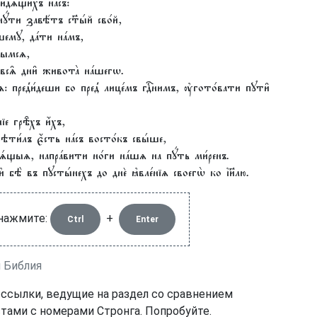
ви́дѧщихъ на́съ:
́ти завѣ́тъ ст҃ы́й сво́й,
шемꙋ, да́ти на́мъ,
ьшымсѧ,
 всѧ̑ дни̑ живота̀ на́шегѡ.
: пред̾и́деши бо пред̾ лице́мъ гдⷭ҇нимъ, ᲂу҆гото́вати пꙋти̑
е грѣ̑хъ и҆́хъ,
сѣти́лъ є҆́сть на́съ восто́къ свы́ше,
́щыѧ, напра́вити но́ги на́шѧ на пꙋ́ть ми́ренъ.
бѣ̀ въ пꙋсты́нехъ до днѐ ꙗ҆вле́нїѧ своегѡ̀ ко і҆и҃лю.
 нажмите:
+
Ctrl
Enter
я Библия
 ссылки, ведущие на раздел со сравнением
тами с номерами Стронга. Попробуйте.