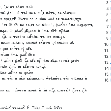
 и҆́де въ до́мъ сво́й.
ена̀ є҆гѡ̀, и҆ таѧ́шесѧ мцⷭ҇ъ пѧ́ть, глаго́лющи:
́же призрѣ̀ ѿѧ́ти поноше́нїе моѐ въ человѣ́цѣхъ.
и́лъ ѿ бг҃а во гра́дъ галїле́йскїй, є҆мꙋ́же и҆́мѧ назаре́тъ,
ифъ, ѿ до́мꙋ дв҃дова: и҆ и҆́мѧ дв҃ѣ мр҃їа́мь.
 гдⷭ҇ь съ тобо́ю: блгⷭ҇ве́на ты̀ въ жена́хъ.
 помышлѧ́ше, каково̀ бꙋ́детъ цѣлова́нїе сїѐ.
о є҆сѝ блгⷣть ᲂу҆ бг҃а.
е́ши и҆́мѧ є҆мꙋ̀ і҆и҃съ:
да́стъ є҆мꙋ̀ гдⷭ҇ь бг҃ъ прⷭ҇то́лъ дв҃да ѻ҆тца̀ є҆гѡ̀:
҇твїю є҆гѡ̀ не бꙋ́детъ конца̀.
҆дѣ́же мꙋ́жа не зна́ю;
детъ на тѧ̀, и҆ си́ла вы́шнѧгѡ ѡ҆сѣни́тъ тѧ̀: тѣ́мже и҆
́на въ ста́рости свое́й: и҆ се́й мцⷭ҇ъ шесты́й є҆́сть є҆́й
лаго́лꙋ твоемꙋ̀. И҆ ѿи́де ѿ неѧ̀ а҆́гг҃лъ.