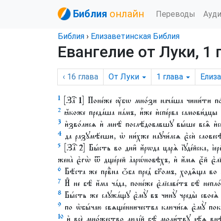
Библия
онлайн
Переводы
Ауд
Библия
›
Елизаветинская Библия
Евангелие от Луки, 1 
‹ 16
глава
От Луки
1
глава
Елиз
1
[Заⷱ҇ 1] Поне́же ᲂу҆́бѡ мно́зи нача́ша чини́ти п
2
ꙗ҆́коже преда́ша на́мъ, и҆̀же и҆спе́рва самови́дцы 
3
и҆зво́лисѧ и҆ мнѣ̀ послѣ́довавшꙋ вы́ше всѧ̑ и҆с
4
да разꙋмѣ́еши, ѡ҆ ни́хже наꙋчи́лсѧ є҆сѝ словесѣ́х
5
[Заⷱ҇ 2] Бы́сть во дни̑ и҆́рѡда царѧ̀ і҆ꙋде́йска, і҆ер
жена̀ є҆гѡ̀ ѿ дще́рей а҆арѡ́новѣхъ, и҆ и҆́мѧ є҆́й є҆лї
6
Бѣ́ста же првⷣна ѻ҆́ба пред̾ бг҃омъ, ходѧ̑ща во в
7
И҆ не бѣ̀ и҆́ма ча́да, поне́же є҆лїсаве́тъ бѣ̀ неп
8
Бы́сть же слꙋжа́щꙋ є҆мꙋ̀ въ чинꙋ̀ чреды̀ своеѧ̀ 
9
по ѡ҆бы́чаю свѧще́нничества ключи́сѧ є҆мꙋ̀ пока
10
и҆ всѐ мно́жество люді́й бѣ̀ моли́твꙋ дѣ́ѧ внѣ̀