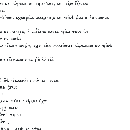
де въ гѡ́рнѧѧ со тща́нїемъ, во гра́дъ і҆ꙋ́довъ:
тъ.
р҃і́ино, взыгра́сѧ младе́нецъ во чре́вѣ є҆ѧ̀: и҆ и҆спо́лнисѧ
̀ въ жена́хъ, и҆ блгⷭ҇ве́нъ пло́дъ чре́ва твоегѡ̀:
ѡ̀ ко мнѣ̀;
во ᲂу҆́шїю моє́ю, взыгра́сѧ младе́нецъ ра́дощами во чре́вѣ
їе гл҃гѡ́ланнымъ є҆́й ѿ гдⷭ҇а.
ѿнн҃ѣ ᲂу҆блажа́тъ мѧ̀ всѝ ро́ди:
мѧ є҆гѡ̀:
̀:
ѧ мы́слїю се́рдца и҆́хъ:
ирє́нныѧ:
пꙋстѝ тщы̀:
ⷭ҇ти,
ѣ́мени є҆гѡ̀ до вѣ́ка.