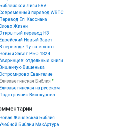
Библейской Лиги ERV
Cовременный перевод WBTC
Перевод Еп. Кассиана
Слово Жизни
Открытый перевод НЗ
Еврейский Новый Завет
В переводе Лутковского
Новый Завет РБО 1824
Аверинцев: отдельные книги
Вишенчук-Вишенька
Остромирово Евангелие
●
Елизаветинская Библия
Елизаветинская на русском
Подстрочник Винокурова
омментарии
Новая Женевская Библия
Учебной Библии МакАртура