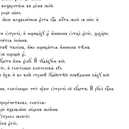
҆ возврати́сѧ въ до́мъ сво́й.
 родѝ сы́на.
҆́кѡ возвели́чилъ є҆́сть гдⷭ҇ь млⷭ҇ть свою̀ съ не́ю: и҆
ѻ҆троча̀, и҆ нарица́хꙋ є҆̀ и҆́менемъ ѻ҆тца̀ є҆гѡ̀, заха́рїю.
е́тсѧ і҆ѡа́ннъ.
твѣ̀ твое́мъ, и҆́же нарица́етсѧ и҆́менемъ тѣ́мъ.
лъ нарещѝ є҆̀.
ꙋ́детъ и҆́мѧ є҆мꙋ̀. И҆ чꙋдѧ́хꙋсѧ всѝ.
ѡ̀, и҆ глаго́лаше благословѧ̀ бг҃а.
и҆́хъ: и҆ во все́й странѣ̀ і҆ꙋде́йстѣй повѣ́даеми бѧ́хꙋ всѝ
глаго́люще: что̀ ᲂу҆́бѡ ѻ҆троча̀ сїѐ бꙋ́детъ; И҆ рꙋка̀ гдⷭ҇нѧ
 проро́чествова, глаго́лѧ:
ворѝ и҆збавле́нїе лю́демъ свои̑мъ:
ѻ҆́трока своегѡ̀:
́къ є҆гѡ̀,