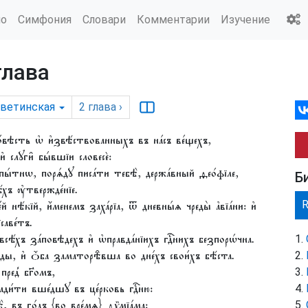
ио
Симфония
Словари
Комментарии
Изучение
глава
аветинская
2
глава
›
о́вѣсть ѡ҆ и҆звѣ́ствованныхъ въ на́съ ве́щехъ,
и҆ слꙋги̑ бы́вшїи словесѐ:
пы́тнѡ, порѧ́дꙋ писа́ти тебѣ̀, держа́вный ѳео́фїле,
Б
ъ ᲂу҆твержде́нїе.
е́й нѣ́кїй, и҆́менемъ заха́рїа, ѿ дневны́ѧ чреды̀ а҆вїа́ни: и҆
саве́тъ.
сѣ́хъ за́повѣдехъ и҆ ѡ҆правда́нїихъ гдⷭ҇нихъ безпорѡ́чна.
ло́ды, и҆ ѻ҆́ба заматорѣ̑вша во дне́хъ свои́хъ бѣ́ста.
пред̾ бг҃омъ,
ди́ти вше́дшꙋ въ це́рковь гдⷭ҇ню:
, въ го́дъ {во вре́мѧ} ѳѷмїа́ма: