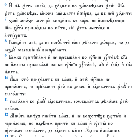
6
И҆ сїѧ̀ є҆́сть любы̀, да хо́димъ по за́повѣдемъ є҆гѡ̀. Сїѧ̀
є҆́сть за́повѣдь, ꙗ҆́коже слы́шасте и҆спе́рва, да въ не́й хо́дите:
7
занѐ мно́зи лестцы̀ внидо́ша въ мі́ръ, не и҆сповѣ́дающе
і҆и҃са хрⷭ҇та̀ прише́дша во пл҃ти, се́й є҆́сть льсте́цъ и҆
а҆нті́хрїстъ.
8
Блюди́те себѐ, да не погꙋбитѐ ꙗ҆̀же дѣ́ласте дѡ́браѧ, но да
мздꙋ̀ соверше́ннꙋ воспрїи́мете.
9
Всѧ́къ престꙋпа́ѧй и҆ не пребыва́ѧй во ᲂу҆ч҃нїи хрⷭ҇то́вѣ бг҃а
не и҆́мать: пребыва́ѧй же во ᲂу҆ч҃нїи хрⷭ҇то́вѣ, се́й и҆ ѻ҆ц҃а̀ и҆ сн҃а
и҆́мать.
10
А҆́ще кто̀ прихо́дитъ къ ва́мъ, и҆ сегѡ̀ ᲂу҆ч҃нїѧ не
прино́ситъ, не прїе́млите є҆го̀ въ до́мъ, и҆ ра́доватисѧ є҆мꙋ̀ не
глаго́лите:
11
глаго́лѧй бо є҆мꙋ̀ ра́доватисѧ, соѡбща́етсѧ дѣлѡ́мъ є҆гѡ̀
ѕлы̑мъ.
12
Мнѡ́га и҆мѣ́хъ писа́ти ва́мъ, и҆ не восхотѣ́хъ хартїе́ю и҆
черни́ломъ, но надѣ́юсѧ прїитѝ къ ва́мъ и҆ ᲂу҆сты̑ ко
ᲂу҆стѡ́мъ глаго́лати, да ра́дость ва́ша бꙋ́детъ и҆спо́лнена.
13