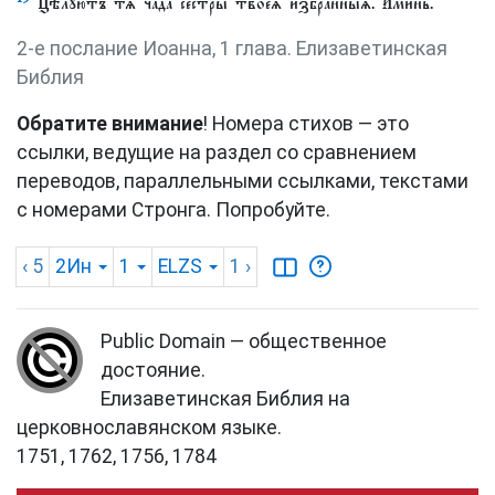
Цѣлꙋ́ютъ тѧ̀ ча̑да сестры̀ твоеѧ̀ и҆збра́нныѧ. А҆ми́нь.
2-е послание Иоанна, 1 глава. Елизаветинская
Библия
Обратите внимание
! Номера стихов — это
ссылки, ведущие на раздел со сравнением
переводов, параллельными ссылками, текстами
с номерами Стронга. Попробуйте.
‹ 5
2Ин
1
ELZS
1
›
Public Domain — общественное
достояние.
Елизаветинская Библия на
церковнославянском языке.
1751, 1762, 1756, 1784