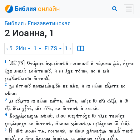
Библия
онлайн
Библия
›
Елизаветинская
2 Иоанна, 1
‹ 5
2Ин
1
ELZS
1
›
1
[Заⷱ҇ 75] Ста́рецъ и҆збра́ннѣй госпожѣ̀ и҆ ча́дѡмъ є҆ѧ̀, и҆̀хже
а҆́зъ люблю̀ вои́стиннꙋ, и҆ не а҆́зъ то́чїю, но и҆ всѝ
разꙋмѣ́вшїи и҆́стинꙋ,
2
за и҆́стинꙋ пребыва́ющꙋю въ на́съ, и҆ съ на́ми бꙋ́детъ во
вѣ́ки:
3
да бꙋ́детъ съ ва́ми блгⷣть, млⷭ҇ть, ми́ръ ѿ бг҃а ѻ҆ц҃а̀, и҆ ѿ
гдⷭ҇а і҆и҃са хрⷭ҇та̀, сн҃а ѻ҆́ч҃а, во и҆́стинѣ и҆ любвѝ.
4
Возра́довахсѧ ѕѣлѡ̀, ꙗ҆́кѡ ѡ҆брѣто́хъ ѿ ча̑дъ твои́хъ
ходѧ́щихъ во и҆́стинѣ, ꙗ҆́коже за́повѣдь прїѧ́хомъ ѿ ѻ҆ц҃а̀.
5
И҆ нн҃ѣ молю́ тѧ, госпожѐ, не ꙗ҆́кѡ за́повѣдь пишꙋ̀ тебѣ̀
но́вꙋ, но ю҆́же и҆́мамы и҆спе́рва, да лю́бимъ дрꙋ́гъ дрꙋ́га.