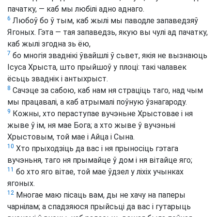
пачатку, — каб мы любілі адно аднаго.
6
Любоў бо ў тым, каб жылі мы паводле запаведзяў
Ягоных. Гэта — тая запаведзь, якую вы чулі ад пачатку,
каб жылі згодна зь ёю,
7
бо многія зваднікі ўвайшлі ў сьвет, якія не вызнаюць
Ісуса Хрыста, што прыйшоў у плоці: такі чалавек
ёсьць зваднік і антыхрыст.
8
Сачэце за сабою, каб нам ня страціць таго, над чым
мы працавалі, а каб атрымалі поўную ўзнагароду.
9
Кожны, хто пераступае вучэньне Хрыстовае і ня
жыве ў ім, ня мае Бога; а хто жыве ў вучэньні
Хрыстовым, той мае і Айца і Сына.
10
Хто прыходзіць да вас і ня прыносіць гэтага
вучэньня, таго ня прымайце ў дом і ня вітайце яго;
11
бо хто яго вітае, той мае ўдзел у ліхіх учынках
ягоных.
12
Многае маю пісаць вам, ды не хачу на паперы
чарнілам; а спадзяюся прыйсьці да вас і гутарыць