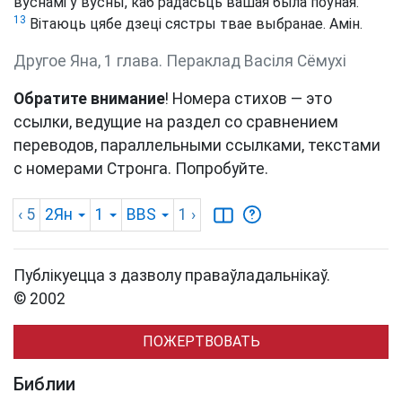
вуснамі ў вусны, каб радасьць вашая была поўная.
13
Вітаюць цябе дзеці сястры твае выбранае. Амін.
Другое Яна, 1 глава. Пераклад Васіля Сёмухі
Обратите внимание
! Номера стихов — это
ссылки, ведущие на раздел со сравнением
переводов, параллельными ссылками, текстами
с номерами Стронга. Попробуйте.
‹ 5
2Ян
1
BBS
1
›
Публікуецца з дазволу праваўладальнікаў.
© 2002
ПОЖЕРТВОВАТЬ
Библии