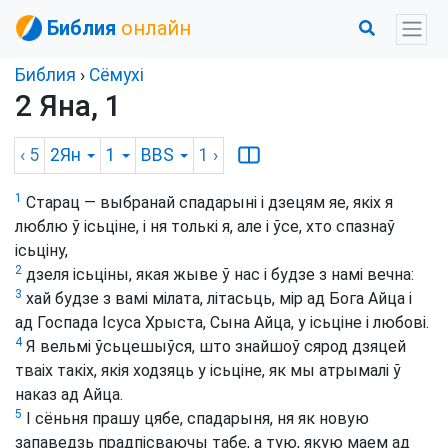
Библия
онлайн
Библия
›
Сёмухі
2 Яна, 1
‹ 5
2Ян
1
BBS
1
›
1
Старац — выбранай спадарыні і дзецям яе, якіх я
люблю ў ісьціне, і ня толькі я, але і ўсе, хто спазнаў
ісьціну,
2
дзеля ісьціны, якая жыве ў нас і будзе з намі вечна:
3
хай будзе з вамі мілата, літасьць, мір ад Бога Айца і
ад Госпада Ісуса Хрыста, Сына Айца, у ісьціне і любові.
4
Я вельмі ўсьцешыўся, што знайшоў сярод дзяцей
тваіх такіх, якія ходзяць у ісьціне, як мы атрымалі ў
наказ ад Айца.
5
І сёньня прашу цябе, спадарыня, ня як новую
запаведзь прадпісваючы табе, а тую, якую маем ад