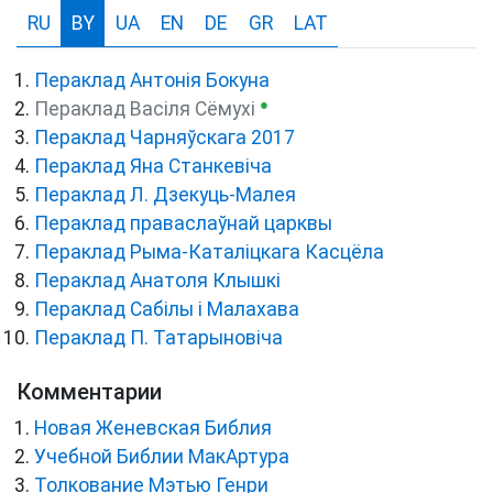
RU
BY
UA
EN
DE
GR
LAT
Пераклад Антонія Бокуна
●
Пераклад Васіля Сёмухі
Пераклад Чарняўскага 2017
Пераклад Яна Станкевіча
Пераклад Л. Дзекуць-Малея
Пераклад праваслаўнай царквы
Пераклад Рыма-Каталіцкага Касцёла
Пераклад Анатоля Клышкi
Пераклад Сабілы і Малахава
Пераклад П. Татарыновіча
Комментарии
Новая Женевская Библия
Учебной Библии МакАртура
Толкование Мэтью Генри