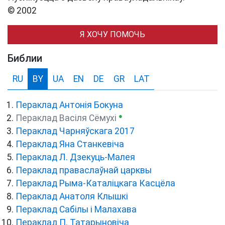
© 2002
Я ХОЧУ ПОМОЧЬ
Библии
RU
BY
UA
EN
DE
GR
LAT
Пераклад Антонія Бокуна
●
Пераклад Васіля Сёмухі
Пераклад Чарняўскага 2017
Пераклад Яна Станкевіча
Пераклад Л. Дзекуць-Малея
Пераклад праваслаўнай царквы
Пераклад Рыма-Каталіцкага Касцёла
Пераклад Анатоля Клышкi
Пераклад Сабілы і Малахава
Пераклад П. Татарыновіча