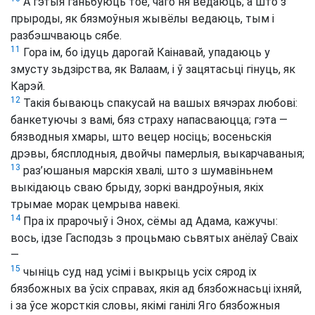
А гэтыя ганьбуюць тое, чаго ня ведаюць; а што з
прыроды, як бязмоўныя жывёлы ведаюць, тым і
разбэшчваюць сябе.
11
Гора ім, бо ідуць дарогай Каінавай, упадаюць у
змусту зьдзірства, як Валаам, і ў зацятасьці гінуць, як
Карэй.
12
Такія бываюць спакусай на вашых вячэрах любові:
банкетуючы з вамі, бяз страху напасваюцца; гэта —
бязводныя хмары, што вецер носіць; восеньскія
дрэвы, бясплодныя, двойчы памерлыя, выкарчаваныя;
13
раз’юшаныя марскія хвалі, што з шумавіньнем
выкідаюць сваю брыду, зоркі вандроўныя, якіх
трымае морак цемрыва навекі.
14
Пра іх прарочыў і Энох, сёмы ад Адама, кажучы:
вось, ідзе Гасподзь з процьмаю сьвятых анёлаў Сваіх
—
15
чыніць суд над усімі і выкрыць усіх сярод іх
бязбожных ва ўсіх справах, якія ад бязбожнасьці іхняй,
і за ўсе жорсткія словы, якімі ганілі Яго бязбожныя