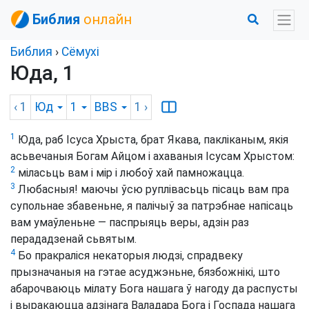
Библия
онлайн
Библия
›
Сёмухі
Юда, 1
‹ 1
Юд
1
BBS
1
›
1
Юда, раб Ісуса Хрыста, брат Якава, пакліканым, якія
асьвечаныя Богам Айцом і ахаваныя Ісусам Хрыстом:
2
міласьць вам і мір і любоў хай памножацца.
3
Любасныя! маючы ўсю руплівасьць пісаць вам пра
супольнае збавеньне, я палічыў за патрэбнае напісаць
вам умаўленьне — паспрыяць веры, адзін раз
перададзенай сьвятым.
4
Бо пракраліся некаторыя людзі, спрадвеку
прызначаныя на гэтае асуджэньне, бязбожнікі, што
абарочваюць мілату Бога нашага ў нагоду да распусты
і выракаюцца адзінага Валадара Бога і Госпада нашага