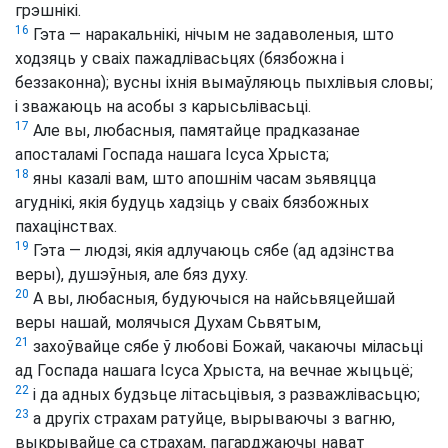
грэшнікі.
16
Гэта — наракальнікі, нічым не задаволеныя, што
ходзяць у сваіх пажадлівасьцях (бязбожна і
беззаконна); вусны іхнія вымаўляюць пыхлівыя словы;
і зважаюць на асобы з карысьлівасьці.
17
Але вы, любасныя, памятайце прадказанае
апосталамі Госпада нашага Ісуса Хрыста;
18
яны казалі вам, што апошнім часам зьявяцца
агуднікі, якія будуць хадзіць у сваіх бязбожных
пахацінствах.
19
Гэта — людзі, якія адлучаюць сябе (ад адзінства
веры), душэўныя, але бяз духу.
20
А вы, любасныя, будуючыся на найсьвяцейшай
веры нашай, молячыся Духам Сьвятым,
21
захоўвайце сябе ў любові Божай, чакаючы міласьці
ад Госпада нашага Ісуса Хрыста, на вечнае жыцьцё;
22
і да адных будзьце літасьцівыя, з разважлівасьцю;
23
а другіх страхам ратуйце, вырываючы з вагню,
выкрывайце са страхам, пагарджаючы нават