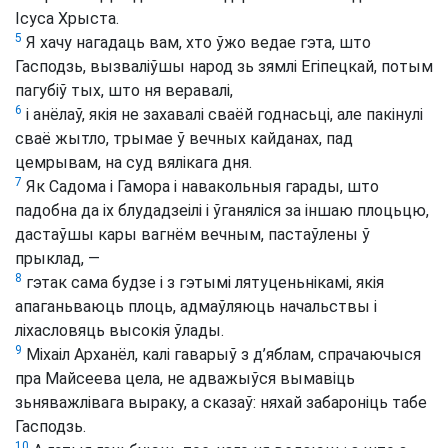
Ісуса Хрыста.
5
Я хачу нагадаць вам, хто ўжо ведае гэта, што
Гасподзь, вызваліўшы народ зь зямлі Егіпецкай, потым
пагубіў тых, што ня веравалі,
6
і анёлаў, якія не захавалі сваёй годнасьці, але пакінулі
сваё жытло, трымае ў вечных кайданах, пад
цемрывам, на суд вялікага дня.
7
Як Садома і Гамора і навакольныя гарады, што
падобна да іх блудадзеілі і ўганяліся за іншаю плоцьцю,
дастаўшы кары вагнём вечным, пастаўлены ў
прыклад, —
8
гэтак сама будзе і з гэтымі лятуценьнікамі, якія
апаганьваюць плоць, адмаўляюць начальствы і
ліхасловяць высокія ўлады.
9
Міхаіл Арханёл, калі гаварыў з д’яблам, спрачаючыся
пра Майсеева цела, не адважыўся вымавіць
зьняважлівага выраку, а сказаў: няхай забароніць табе
Гасподзь.
10