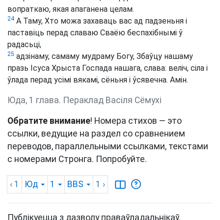
вопраткаю, якая апаганена целам.
24
А Таму, Хто можа захаваць вас ад падзеньня і
паставіць перад славаю Сваёю беспахібнымі ў
радасьці,
25
адзінаму, самаму мудраму Богу, Збаўцу нашаму
празь Ісуса Хрыста Госпада нашага, слава: веліч, сіла і
ўлада перад усімі вякамі, сёньня і ўсявечна. Амін.
Юда, 1 глава. Пераклад Васіля Сёмухі
Обратите внимание
! Номера стихов — это
ссылки, ведущие на раздел со сравнением
переводов, параллельными ссылками, текстами
с номерами Стронга. Попробуйте.
‹ 1
Юд
1
BBS
1
›
Публікуецца з дазволу праваўладальнікаў.