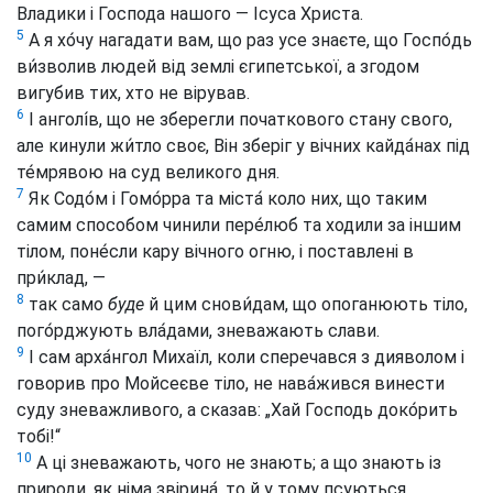
Владики і Господа нашого — Ісуса Христа.
5
А я хо́чу нагадати вам, що раз усе знаєте, що Госпо́дь
ви́зволив людей від землі єгипетської, а згодом
вигубив тих, хто не вірував.
6
І анголі́в, що не зберегли початкового стану свого,
але кинули жи́тло своє, Він зберіг у вічних кайда́нах під
те́мрявою на суд великого дня.
7
Як Содо́м і Гомо́рра та міста́ коло них, що таким
самим способом чинили пере́люб та ходили за іншим
тілом, поне́сли кару вічного огню, і поставлені в
при́клад, —
8
так само
буде
й цим снови́дам, що опоганюють тіло,
пого́рджують вла́дами, зневажають слави.
9
І сам арха́нгол Михаїл, коли сперечався з дияволом і
говорив про Мойсеєве тіло, не нава́жився винести
суду зневажливого, а сказав: „Хай Господь доко́рить
тобі!“
10
А ці зневажають, чого не знають; а що знають із
природи, як німа звірина́, то й у тому псуються.