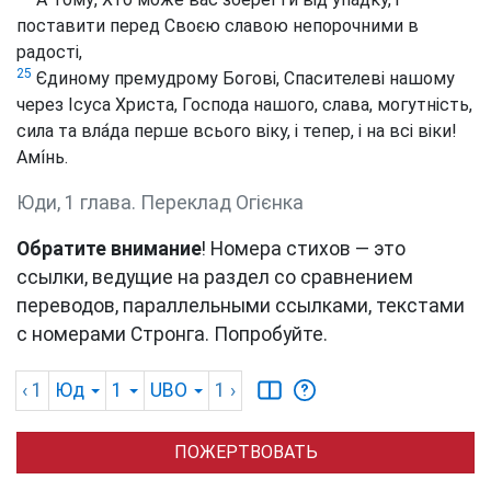
поставити перед Своєю славою непорочними в
радості,
25
Єдиному премудрому Богові, Спасителеві нашому
через Ісуса Христа, Господа нашого, слава, могутність,
сила та вла́да перше всього віку, і тепер, і на всі віки!
Амі́нь.
Юди, 1 глава. Переклад Огієнка
Обратите внимание
! Номера стихов — это
ссылки, ведущие на раздел со сравнением
переводов, параллельными ссылками, текстами
с номерами Стронга. Попробуйте.
‹ 1
Юд
1
UBO
1
›
ПОЖЕРТВОВАТЬ