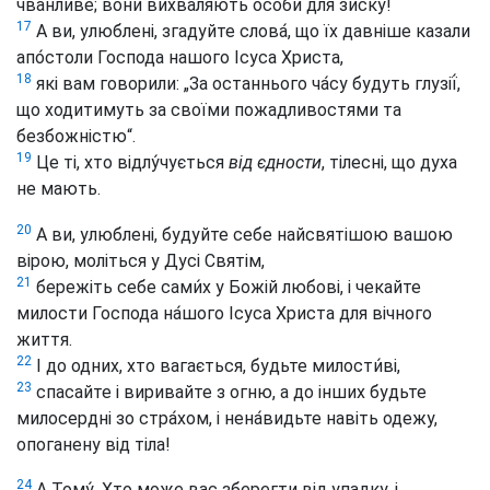
чванли́ве; вони вихваляють особи для зи́ску!
17
А ви, улюблені, згадуйте слова́, що їх давніше казали
апо́столи Господа нашого Ісуса Христа,
18
які вам говорили: „За останнього ча́су будуть глузії́,
що ходитимуть за своїми пожадливостями та
безбожністю“.
19
Це ті, хто відлу́чується
від єдности
, тілесні, що духа
не мають.
20
А ви, улюблені, будуйте себе найсвятішою вашою
вірою, моліться у Дусі Святім,
21
бережіть себе сами́х у Божій любові, і чекайте
милости Господа на́шого Ісуса Христа для вічного
життя.
22
І до одних, хто вагається, будьте милости́ві,
23
спасайте і виривайте з огню, а до інших будьте
милосердні зо стра́хом, і нена́видьте навіть одежу,
опоганену від тіла!
24
А Тому́, Хто може вас зберегти від упадку, і