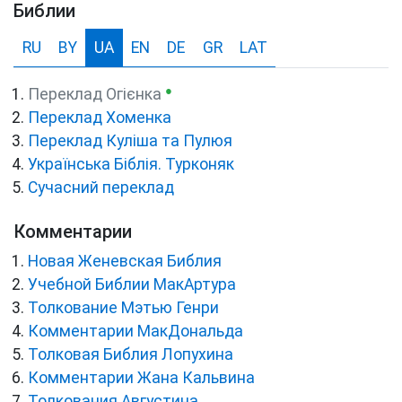
Библии
RU
BY
UA
EN
DE
GR
LAT
●
Переклад Огієнка
Переклад Хоменка
Переклад Куліша та Пулюя
Українська Біблія. Турконяк
Сучасний переклад
Комментарии
Новая Женевская Библия
Учебной Библии МакАртура
Толкование Мэтью Генри
Комментарии МакДональда
Толковая Библия Лопухина
Комментарии Жана Кальвина
Толкования Августина