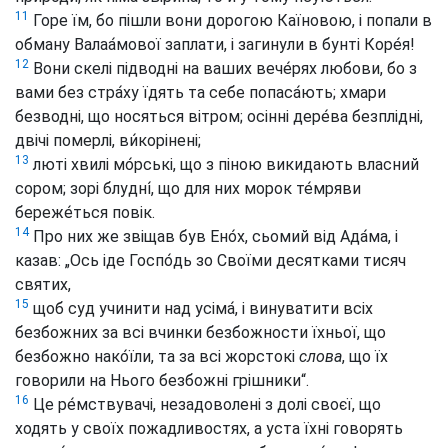
11
Горе їм, бо пішли вони дорогою Каїновою, і попали в
обману Валаа́мової заплати, і загинули в бунті Коре́я!
12
Вони скелі підводні на ваших вече́рях любови, бо з
вами без стра́ху їдять та себе попаса́ють; хмари
безводні, що носяться вітром; осінні дере́ва безплідні,
двічі померлі, ви́корінені;
13
люті хвилі мо́рські, що з піною викидають власний
сором; зорі блудні́, що для них морок те́мряви
береже́ться повік.
14
Про них же звіщав був Ено́х, сьомий від Ада́ма, і
казав: „Ось іде Госпо́дь зо Своїми десятками тисяч
святих,
15
щоб суд учинити над усіма́, і винуватити всіх
безбожних за всі вчинки безбожности їхньої, що
безбожно нако́їли, та за всі жорстокі
слова
, що їх
говорили на Нього безбожні грішники“.
16
Це ре́мствувачі, незадоволені з долі своєї, що
ходять у своїх пожадливостях, а уста їхні говорять