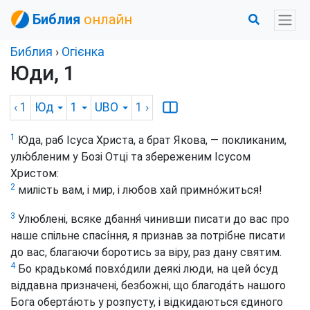
Библия
онлайн
Библия
›
Огієнка
Юди, 1
‹ 1
Юд
1
UBO
1
›
1
Юда, раб Ісуса Христа, а брат Якова, — покликаним,
улю́бленим у Бозі Отці та збереженим Ісусом
Христом:
2
милість вам, і мир, і любов хай примно́житься!
3
Улюблені, всяке дбання́ чинивши писати до вас про
наше спільне спасі́ння, я признав за потрібне писати
до вас, благаючи боротись за віру, раз дану святим.
4
Бо крадькома́ повхо́дили деякі люди, на цей о́суд
віддавна призначені, безбожні, що благода́ть нашого
Бога оберта́ють у розпусту, і відкидаються єдиного