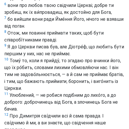
6
вони про любов твою свідчили Церкві; добре ти
зробиш, як їх ви́провадиш, як достойно для Бога,
7
бо вийшли вони ради Йме́ння Його, нічого не взявши
від поган.
8
Отож, ми повинні приймати таких, щоб бути
співробі́тниками правді.
9
Я до Церкви писав був, але Діотре́ф, що любить бути
першим у них, нас не приймає.
10
Тому́ то, коли я прийду́, то згадаю про вчинки його,
що їх ро́бить, словами лихими обмовля́ючи нас. І він
тим не задово́льнюється, — а й сам не приймає братів,
і тим, що бажають
приймати
, боронить, і виго́нить із
Церкви.
11
Улюблений, — не робися подібним до лихо́го, а до
доброго: доброчинець від Бога, а злочинець Бога не
бачив.
12
Про Димитрія сві́дчили всі й сама правда. І
сві́дчимо й ми, а ви знаєте, що свідчення наше