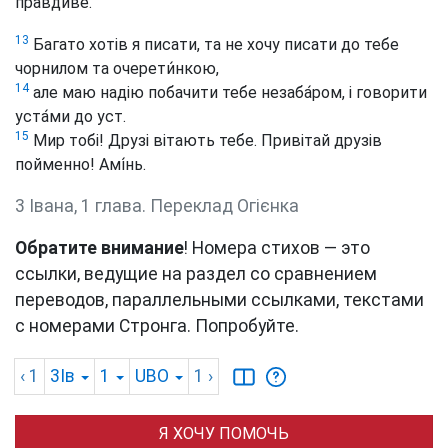
правдиве.
13
Багато хотів я писати, та не хочу писати до тебе
чорнилом та очерети́нкою,
14
але маю надію побачити тебе незаба́ром, і говорити
уста́ми до уст.
15
Мир тобі! Друзі вітають тебе. Привітай друзів
пойменно! Амі́нь.
3 Івана, 1 глава. Переклад Огієнка
Обратите внимание
! Номера стихов — это
ссылки, ведущие на раздел со сравнением
переводов, параллельными ссылками, текстами
с номерами Стронга. Попробуйте.
‹ 1
3Ів
1
UBO
1
›
Я ХОЧУ ПОМОЧЬ