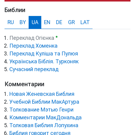
Библии
RU
BY
UA
EN
DE
GR
LAT
●
Переклад Огієнка
Переклад Хоменка
Переклад Куліша та Пулюя
Українська Біблія. Турконяк
Сучасний переклад
Комментарии
Новая Женевская Библия
Учебной Библии МакАртура
Толкование Мэтью Генри
Комментарии МакДональда
Толковая Библия Лопухина
Библия говорит сегодня