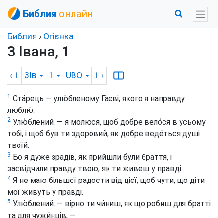
Библия
онлайн
Библия
›
Огієнка
3 Івана, 1
‹ 1
3Ів
1
UBO
1
›
1
Ста́рець — улю́бленому Гаєві, якого я направду
люблю́.
2
Улю́блений, — я молюся, щоб добре вело́ся в усьому
тобі, і щоб був ти здоровий, як добре веде́ться душі
твоїй.
3
Бо я дуже зрадів, як прийшли були браття, і
засві́дчили правду твою, як ти живеш у правді.
4
Я не маю більшої радости від цієї, щоб чути, що діти
мої живуть у правді.
5
Улю́блений, — вірно ти чи́ниш, як що робиш для братті
та для чужи́нців, —