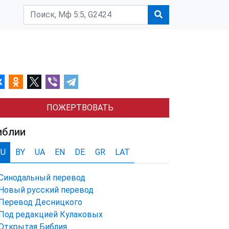
ПОЖЕРТВОВАТЬ
иблии
RU
BY
UA
EN
DE
GR
LAT
Синодальный перевод
Новый русский перевод
Перевод Десницкого
Под редакцией Кулаковых
Открытая Библия