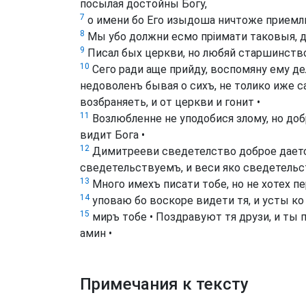
посылая достойны Богу,
7
о имени бо Его изыдоша ничтоже приемл
8
Мы убо должни есмо пріимати таковыя, 
9
Писал бых церкви, но любяй старшинство
10
Сего ради аще прийду, воспомяну ему де
недоволенъ бывая о сихъ, не толико иже с
возбраняеть, и от церкви и гонит •
11
Возлюбленне не уподобися злому, но добр
видит Бога •
12
Димитрееви сведетелство доброе дается
сведетельствуемъ, и веси яко сведетельс
13
Много имехъ писати тобе, но не хотех п
14
уповаю бо воскоре видети тя, и усты ко 
15
миръ тобе • Поздравуют тя друзи, и ты
амин •
Примечания к тексту