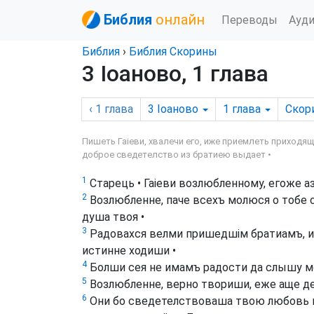
Библия
онлайн
Переводы
Ауд
Библия
›
Библия Скорины
3 Іоаново, 1 глава
‹ 1
глава
3 Іоаново
1
глава
Скор
Пишеть Гаіеви, хвалечи его, иже приемлеть приходя
доброе сведетелство из братиею выдает •
1
Старець • Гаіеви возлюбленному, егоже а
2
Возлюбленне, паче всехъ молюся о тобе 
душа твоя •
3
Радовахся велми пришедшім братиамъ, и
истинне ходиши •
4
Болши сея не имамъ радости да слышу мо
5
Возлюбленне, верно твориши, еже аще де
6
Они бо сведетелствоваша твою любовь 