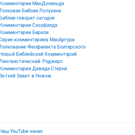
Комментарии МакДональда
Толковая Библия Лопухина
Библия говорит сегодня
Комментарии Скоуфилда
Комментарии Баркли
Серия комментариев МакАртура
Толкование Феофилакта Болгарского
Новый Библейский Комментарий
Лингвистический. Роджерс
Комментарии Давида Стерна
Ветхий Завет в Новом
Наш YouTube канал