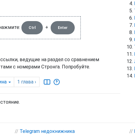
 нажмите:
+
Ctrl
Enter
 ссылки, ведущие на раздел со сравнением
тами с номерами Стронга. Попробуйте.
ина
1
глава
›
остояние.
//
Telegram недокнижника
//