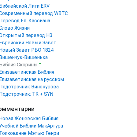
Библейской Лиги ERV
Cовременный перевод WBTC
Перевод Еп. Кассиана
Слово Жизни
Открытый перевод НЗ
Еврейский Новый Завет
Новый Завет РБО 1824
Вишенчук-Вишенька
●
Библия Скорины
Елизаветинская Библия
Елизаветинская на русском
Подстрочник Винокурова
Подстрочник: TR + SYN
омментарии
Новая Женевская Библия
Учебной Библии МакАртура
Толкование Мэтью Генри