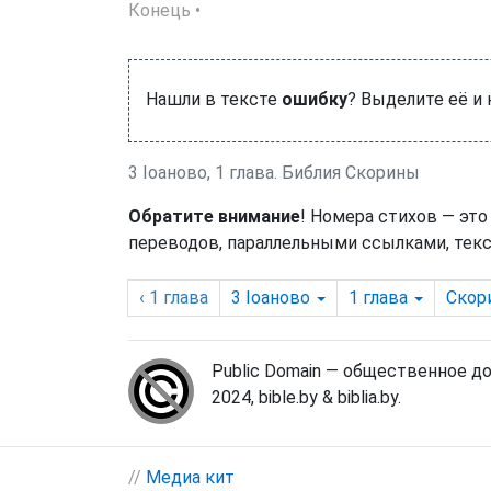
Конець •
Нашли в тексте
ошибку
? Выделите её и
3 Іоаново, 1 глава. Библия Скорины
Обратите внимание
! Номера стихов — это
переводов, параллельными ссылками, текс
‹ 1
глава
3 Іоаново
1
глава
Скор
Public Domain — общественное д
2024, bible.by & biblia.by.
//
Медиа кит