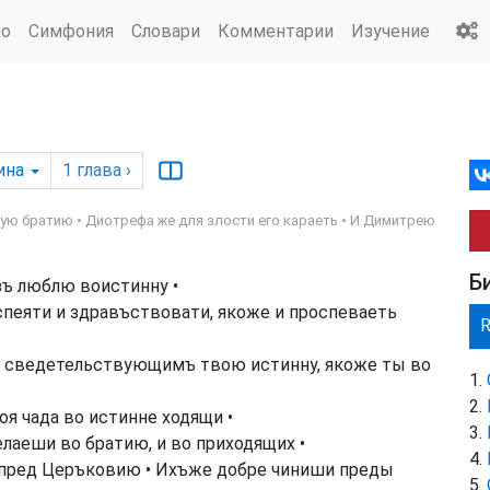
ио
Симфония
Словари
Комментарии
Изучение
ина
1
глава
›
щую братию • Диотрефа же для злости его караеть • И Димитрею
Б
зъ люблю воистинну •
спеяти и здравъствовати, якоже и проспеваеть
 сведетельствующимъ твою истинну, якоже ты во
я чада во истинне ходящи •
лаеши во братию, и во приходящих •
пред Церъковию • Ихъже добре чиниши преды