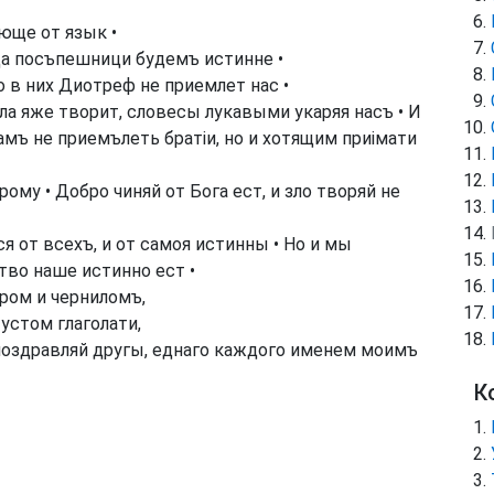
юще от язык •
да посъпешници будемъ истинне •
 в них Диотреф не приемлет нас •
ла яже творит, словесы лукавыми укаряя насъ • И
амъ не приемълеть братіи, но и хотящим приімати
ому • Добро чиняй от Бога ест, и зло творяй не
 от всехъ, и от самоя истинны • Но и мы
тво наше истинно ест •
ером и черниломъ,
устом глаголати,
 поздравляй другы, еднаго каждого именем моимъ
К