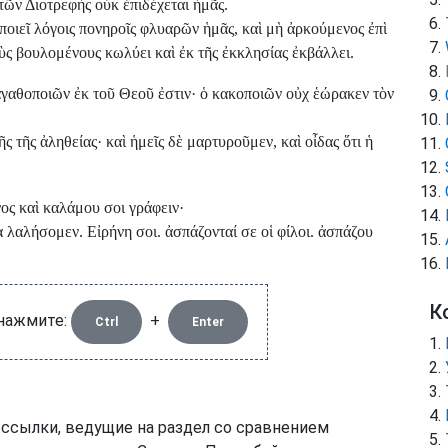
ῶν Διοτρεφὴς οὐκ ἐπιδέχεται ἡμᾶς.
ποιεῖ λόγοις πονηροῖς φλυαρῶν ἡμᾶς, καὶ μὴ ἀρκούμενος ἐπὶ
οὺς βουλομένους κωλύει καὶ ἐκ τῆς ἐκκλησίας ἐκβάλλει.
ἀγαθοποιῶν ἐκ τοῦ Θεοῦ ἐστιν· ὁ κακοποιῶν οὐχ ἑώρακεν τὸν
τῆς ἀληθείας· καὶ ἡμεῖς δὲ μαρτυροῦμεν, καὶ οἶδας ὅτι ἡ
ος καὶ καλάμου σοι γράφειν·
 λαλήσομεν. Εἰρήνη σοι. ἀσπάζονταί σε οἱ φίλοι. ἀσπάζου
К
 нажмите:
+
Ctrl
Enter
 ссылки, ведущие на раздел со сравнением