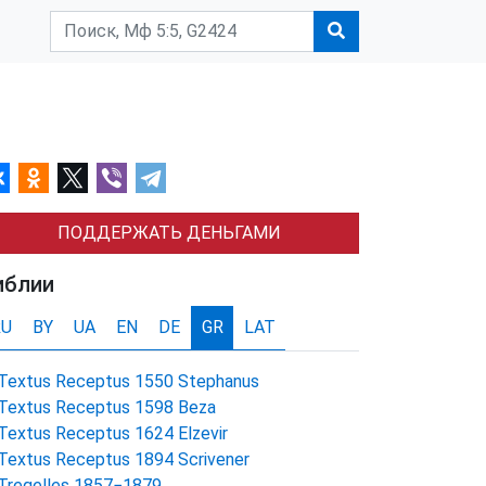
ПОДДЕРЖАТЬ ДЕНЬГАМИ
иблии
RU
BY
UA
EN
DE
GR
LAT
Textus Receptus 1550 Stephanus
Textus Receptus 1598 Beza
Textus Receptus 1624 Elzevir
Textus Receptus 1894 Scrivener
Tregelles 1857−1879