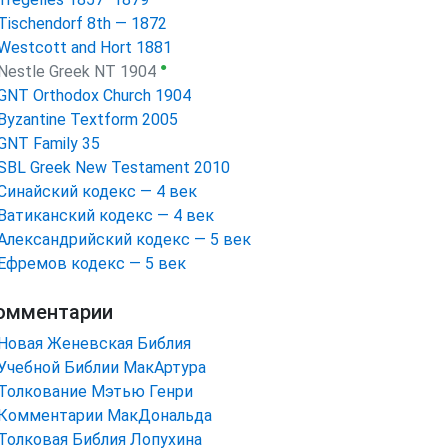
Tischendorf 8th — 1872
Westcott and Hort 1881
●
Nestle Greek NT 1904
GNT Orthodox Church 1904
Byzantine Textform 2005
GNT Family 35
SBL Greek New Testament 2010
Синайский кодекс — 4 век
Ватиканский кодекс — 4 век
Александрийский кодекс — 5 век
Ефремов кодекс — 5 век
омментарии
Новая Женевская Библия
Учебной Библии МакАртура
Толкование Мэтью Генри
Комментарии МакДональда
Толковая Библия Лопухина