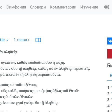
ио
Симфония
Словари
Комментарии
Изучение
tle
1
глава
›
ν ἀληθείᾳ.
ὑγιαίνειν, καθὼς εὐοδοῦταί σου ἡ ψυχή.
Б
ντων σου τῇ ἀληθείᾳ, καθὼς σὺ ἐν ἀληθείᾳ περιπατεῖς.
μὰ τέκνα ἐν τῇ ἀληθείᾳ περιπατοῦντα.
λφοὺς καὶ τοῦτο ξένους,
 οὓς καλῶς ποιήσεις προπέμψας ἀξίως τοῦ Θεοῦ·
ες ἀπὸ τῶν ἐθνικῶν.
, ἵνα συνεργοὶ γινώμεθα τῇ ἀληθείᾳ.