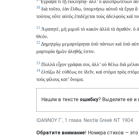
Ἔγραψά τι τῇ ἐκκλησίᾳ· ἀλλ’ ὁ φιλοπρωτεύων αὐτ
10
διὰ τοῦτο, ἐὰν ἔλθω, ὑπομνήσω αὐτοῦ τὰ ἔργα ἃ 
τούτοις οὔτε αὐτὸς ἐπιδέχεται τοὺς ἀδελφοὺς καὶ τ
11
Ἀγαπητέ, μὴ μιμοῦ τὸ κακὸν ἀλλὰ τὸ ἀγαθόν. ὁ 
Θεόν.
12
Δημητρίῳ μεμαρτύρηται ὑπὸ πάντων καὶ ὑπὸ αὐτῆς 
μαρτυρία ἡμῶν ἀληθής ἐστιν.
13
Πολλὰ εἶχον γράψαι σοι, ἀλλ’ οὐ θέλω διὰ μέλαν
14
ἐλπίζω δὲ εὐθέως σε ἰδεῖν, καὶ στόμα πρὸς στόμα
τοὺς φίλους κατ’ ὄνομα.
Нашли в тексте
ошибку
? Выделите её и
ΙΩΑΝΝΟΥ Γ΄, 1 глава. Nestle Greek NT 1904
Обратите внимание
! Номера стихов — это