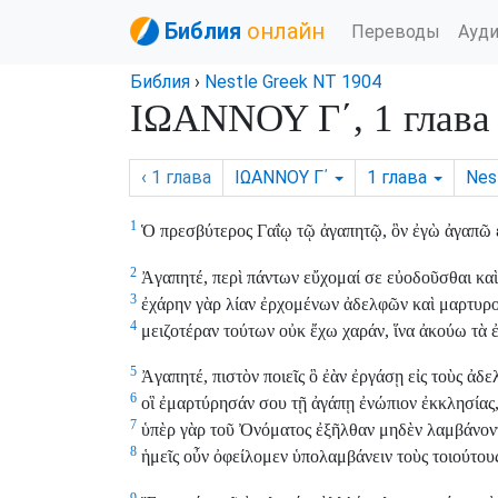
Библия
онлайн
Переводы
Ауд
Библия
›
Nestle Greek NT 1904
ΙΩΑΝΝΟΥ Γ΄, 1 глава
‹ 1
глава
ΙΩΑΝΝΟΥ Γ΄
1
глава
Nes
1
Ὁ πρεσβύτερος Γαΐῳ τῷ ἀγαπητῷ, ὃν ἐγὼ ἀγαπῶ ἐ
2
Ἀγαπητέ, περὶ πάντων εὔχομαί σε εὐοδοῦσθαι καὶ 
3
ἐχάρην γὰρ λίαν ἐρχομένων ἀδελφῶν καὶ μαρτυρού
4
μειζοτέραν τούτων οὐκ ἔχω χαράν, ἵνα ἀκούω τὰ ἐ
5
Ἀγαπητέ, πιστὸν ποιεῖς ὃ ἐὰν ἐργάσῃ εἰς τοὺς ἀδε
6
οἳ ἐμαρτύρησάν σου τῇ ἀγάπῃ ἐνώπιον ἐκκλησίας,
7
ὑπὲρ γὰρ τοῦ Ὀνόματος ἐξῆλθαν μηδὲν λαμβάνοντ
8
ἡμεῖς οὖν ὀφείλομεν ὑπολαμβάνειν τοὺς τοιούτους
9