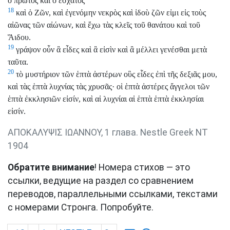
ὁ πρῶτος καὶ ὁ ἔσχατος
18
καὶ ὁ Ζῶν, καὶ ἐγενόμην νεκρὸς καὶ ἰδοὺ ζῶν εἰμι εἰς τοὺς
αἰῶνας τῶν αἰώνων, καὶ ἔχω τὰς κλεῖς τοῦ θανάτου καὶ τοῦ
Ἅιδου.
19
γράψον οὖν ἃ εἶδες καὶ ἃ εἰσὶν καὶ ἃ μέλλει γενέσθαι μετὰ
ταῦτα.
20
τὸ μυστήριον τῶν ἑπτὰ ἀστέρων οὓς εἶδες ἐπὶ τῆς δεξιᾶς μου,
καὶ τὰς ἑπτὰ λυχνίας τὰς χρυσᾶς· οἱ ἑπτὰ ἀστέρες ἄγγελοι τῶν
ἑπτὰ ἐκκλησιῶν εἰσίν, καὶ αἱ λυχνίαι αἱ ἑπτὰ ἑπτὰ ἐκκλησίαι
εἰσίν.
ΑΠΟΚΑΛΥΨΙΣ ΙΩΑΝΝΟΥ, 1 глава. Nestle Greek NT
1904
Обратите внимание
! Номера стихов — это
ссылки, ведущие на раздел со сравнением
переводов, параллельными ссылками, текстами
с номерами Стронга. Попробуйте.