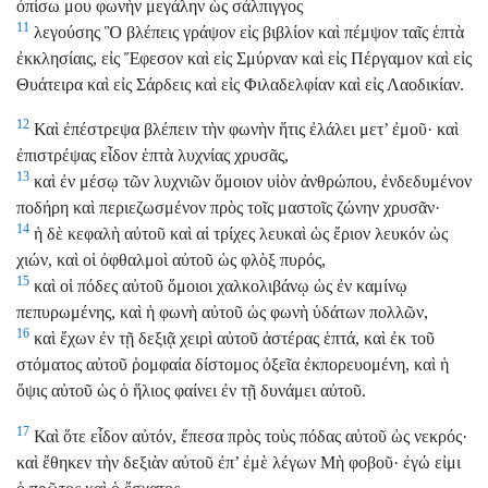
ὀπίσω μου φωνὴν μεγάλην ὡς σάλπιγγος
11
λεγούσης Ὃ βλέπεις γράψον εἰς βιβλίον καὶ πέμψον ταῖς ἑπτὰ
ἐκκλησίαις, εἰς Ἔφεσον καὶ εἰς Σμύρναν καὶ εἰς Πέργαμον καὶ εἰς
Θυάτειρα καὶ εἰς Σάρδεις καὶ εἰς Φιλαδελφίαν καὶ εἰς Λαοδικίαν.
12
Καὶ ἐπέστρεψα βλέπειν τὴν φωνὴν ἥτις ἐλάλει μετ’ ἐμοῦ· καὶ
ἐπιστρέψας εἶδον ἑπτὰ λυχνίας χρυσᾶς,
13
καὶ ἐν μέσῳ τῶν λυχνιῶν ὅμοιον υἱὸν ἀνθρώπου, ἐνδεδυμένον
ποδήρη καὶ περιεζωσμένον πρὸς τοῖς μαστοῖς ζώνην χρυσᾶν·
14
ἡ δὲ κεφαλὴ αὐτοῦ καὶ αἱ τρίχες λευκαὶ ὡς ἔριον λευκόν ὡς
χιών, καὶ οἱ ὀφθαλμοὶ αὐτοῦ ὡς φλὸξ πυρός,
15
καὶ οἱ πόδες αὐτοῦ ὅμοιοι χαλκολιβάνῳ ὡς ἐν καμίνῳ
πεπυρωμένης, καὶ ἡ φωνὴ αὐτοῦ ὡς φωνὴ ὑδάτων πολλῶν,
16
καὶ ἔχων ἐν τῇ δεξιᾷ χειρὶ αὐτοῦ ἀστέρας ἑπτά, καὶ ἐκ τοῦ
στόματος αὐτοῦ ῥομφαία δίστομος ὀξεῖα ἐκπορευομένη, καὶ ἡ
ὄψις αὐτοῦ ὡς ὁ ἥλιος φαίνει ἐν τῇ δυνάμει αὐτοῦ.
17
Καὶ ὅτε εἶδον αὐτόν, ἔπεσα πρὸς τοὺς πόδας αὐτοῦ ὡς νεκρός·
καὶ ἔθηκεν τὴν δεξιὰν αὐτοῦ ἐπ’ ἐμὲ λέγων Μὴ φοβοῦ· ἐγώ εἰμι