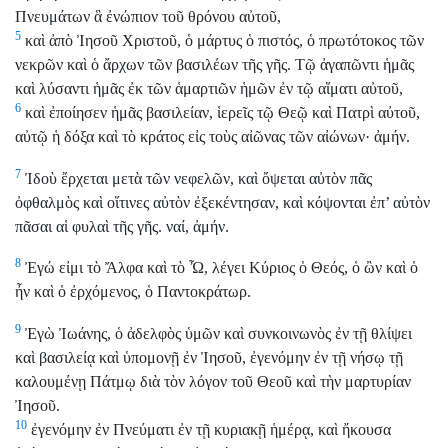
Πνευμάτων ἃ ἐνώπιον τοῦ θρόνου αὐτοῦ,
5
καὶ ἀπὸ Ἰησοῦ Χριστοῦ, ὁ μάρτυς ὁ πιστός, ὁ πρωτότοκος τῶν
νεκρῶν καὶ ὁ ἄρχων τῶν βασιλέων τῆς γῆς. Τῷ ἀγαπῶντι ἡμᾶς
καὶ λύσαντι ἡμᾶς ἐκ τῶν ἁμαρτιῶν ἡμῶν ἐν τῷ αἵματι αὐτοῦ,
6
καὶ ἐποίησεν ἡμᾶς βασιλείαν, ἱερεῖς τῷ Θεῷ καὶ Πατρὶ αὐτοῦ,
αὐτῷ ἡ δόξα καὶ τὸ κράτος εἰς τοὺς αἰῶνας τῶν αἰώνων· ἀμήν.
7
Ἰδοὺ ἔρχεται μετὰ τῶν νεφελῶν, καὶ ὄψεται αὐτὸν πᾶς
ὀφθαλμὸς καὶ οἵτινες αὐτὸν ἐξεκέντησαν, καὶ κόψονται ἐπ’ αὐτὸν
πᾶσαι αἱ φυλαὶ τῆς γῆς. ναί, ἀμήν.
8
Ἐγώ εἰμι τὸ Ἄλφα καὶ τὸ Ὦ, λέγει Κύριος ὁ Θεός, ὁ ὢν καὶ ὁ
ἦν καὶ ὁ ἐρχόμενος, ὁ Παντοκράτωρ.
9
Ἐγὼ Ἰωάνης, ὁ ἀδελφὸς ὑμῶν καὶ συνκοινωνὸς ἐν τῇ θλίψει
καὶ βασιλείᾳ καὶ ὑπομονῇ ἐν Ἰησοῦ, ἐγενόμην ἐν τῇ νήσῳ τῇ
καλουμένῃ Πάτμῳ διὰ τὸν λόγον τοῦ Θεοῦ καὶ τὴν μαρτυρίαν
Ἰησοῦ.
10
ἐγενόμην ἐν Πνεύματι ἐν τῇ κυριακῇ ἡμέρᾳ, καὶ ἤκουσα