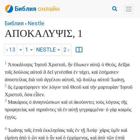
Библия
онлайн
Библия
›
Nestle
ΑΠΟΚΑΛΥΨΙΣ, 1
‹ 13
1
NESTLE
2
›
1
Ἀποκάλυψις Ἰησοῦ Χριστοῦ, ἣν ἔδωκεν αὐτῷ ὁ Θεός, δεῖξαι
τοῖς δούλοις αὐτοῦ ἃ δεῖ γενέσθαι ἐν τάχει, καὶ ἐσήμανεν
ἀποστείλας διὰ τοῦ ἀγγέλου αὐτοῦ, τῷ δούλῳ αὐτοῦ Ἰωάνῃ,
2
ὃς ἐμαρτύρησεν τὸν λόγον τοῦ Θεοῦ καὶ τὴν μαρτυρίαν Ἰησοῦ
Χριστοῦ, ὅσα εἶδεν.
3
Μακάριος ὁ ἀναγινώσκων καὶ οἱ ἀκούοντες τοὺς λόγους τῆς
προφητείας καὶ τηροῦντες τὰ ἐν αὐτῇ γεγραμμένα· ὁ γὰρ καιρὸς
ἐγγύς.
4
Ἰωάνης ταῖς ἑπτὰ ἐκκλησίαις ταῖς ἐν τῇ Ἀσίᾳ· χάρις ὑμῖν καὶ
εἰρήνη ἀπὸ ὁ ὢν καὶ ὁ ἦν καὶ ὁ ἐρχόμενος, καὶ ἀπὸ τῶν ἑπτὰ