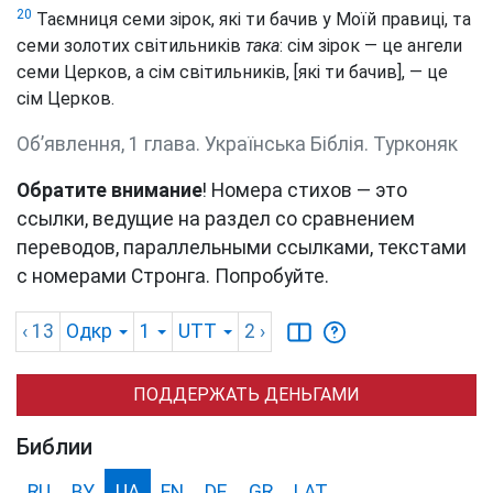
20
Таємниця семи зірок, які ти бачив у Моїй правиці, та
семи золотих світильників
така
: сім зірок — це ангели
семи Церков, а сім світильників, [які ти бачив], — це
сім Церков.
Об’явлення, 1 глава. Українська Біблія. Турконяк
Обратите внимание
! Номера стихов — это
ссылки, ведущие на раздел со сравнением
переводов, параллельными ссылками, текстами
с номерами Стронга. Попробуйте.
‹ 13
Одкр
1
UTT
2
›
ПОДДЕРЖАТЬ ДЕНЬГАМИ
Библии
RU
BY
UA
EN
DE
GR
LAT