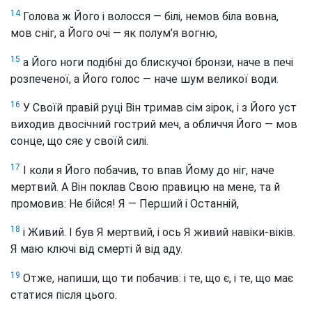
14
Голова ж Його і волосся — білі, немов біла вовна,
мов сніг, а Його очі — як полум’я вогню,
15
а Його ноги подібні до блискучої бронзи, наче в печі
розпеченої, а Його голос — наче шум великої води.
16
У Своїй правій руці Він тримав сім зірок, і з Його уст
виходив двосічний гострий меч, а обличчя Його — мов
сонце, що сяє у своїй силі.
17
І коли я Його побачив, то впав Йому до ніг, наче
мертвий. А Він поклав Свою правицю на мене, та й
промовив: Не бійся! Я — Перший і Останній,
18
і Живий. І був Я мертвий, і ось Я живий навіки-віків.
Я маю ключі від смерті й від аду.
19
Отже, напиши, що ти побачив: і те, що є, і те, що має
статися після цього.