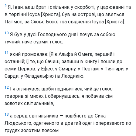
9
Я, Іван, ваш брат і спільник у скорботі, у царюванні та
в терпінні Ісуса [Христа], був на острові, що зветься
Патмос, за Слово Боже і за свідчення Ісуса [Христа].
10
Я був у дусі Господнього дня і почув за собою
гучний, наче сурми, голос,
11
який промовляв: [Я є Альфа й Омега, перший і
останній; і] те, що бачиш, запиши в книгу і пошли до
семи Церков: у Ефес, у Смирну, у Пергам, у Тиятири, у
Сарди, у Філадельфію і в Лаодикію.
12
І я оглянувся, щоби подивитися, чий
це
голос
говорив зі мною, і, обернувшись, я побачив сім
золотих світильників,
13
а серед світильників — подібного до Сина
Людського, одягненого в довгий одяг і оперезаного по
грудях золотим поясом.