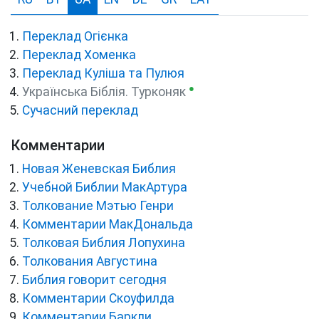
Переклад Огієнка
Переклад Хоменка
Переклад Куліша та Пулюя
●
Українська Біблія. Турконяк
Сучасний переклад
Комментарии
Новая Женевская Библия
Учебной Библии МакАртура
Толкование Мэтью Генри
Комментарии МакДональда
Толковая Библия Лопухина
Толкования Августина
Библия говорит сегодня
Комментарии Скоуфилда
Комментарии Баркли