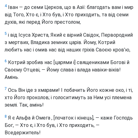
4
Іван — до семи Церков, що в Азії: благодать вам і мир
від Того, Хто є, і Хто був, і Хто приходить, та від семи
духів, які перед Його престолом,
5
і від Ісуса Христа, Який є вірний Свідок, Первородний
з мертвих, Владика земних царів. Йому, Котрий
любить нас і омив нас від наших гріхів Своєю кров’ю,
6
Котрий зробив нас [царями і] священиками Богові й
Своєму Отцеві, — Йому слава і влада навіки-віків!
Амінь
.
7
Ось Він іде з хмарами! І побачить Його кожне око, і ті,
хто Його проколов; і голоситимуть за Ним усі племена
землі. Так, амінь!
8
Я є Альфа й Омега
, [початок і кінець], — каже Господь
Бог, — Хто є, і Хто був, і Хто приходить, —
Вседержитель!