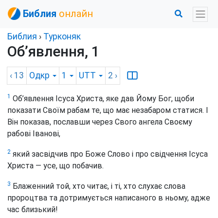
Библия
онлайн
Библия
›
Турконяк
Об’явлення, 1
‹ 13
Одкр
1
UTT
2
›
1
Об’явлення Ісуса Христа, яке дав Йому Бог, щоби
показати Своїм рабам те, що має незабаром статися. І
Він показав, пославши через Свого ангела Своєму
рабові Іванові,
2
який засвідчив про Боже Слово і про свідчення Ісуса
Христа — усе, що побачив.
3
Блаженний той, хто читає, і ті, хто слухає слова
пророцтва та дотримується написаного в ньому, адже
час близький!