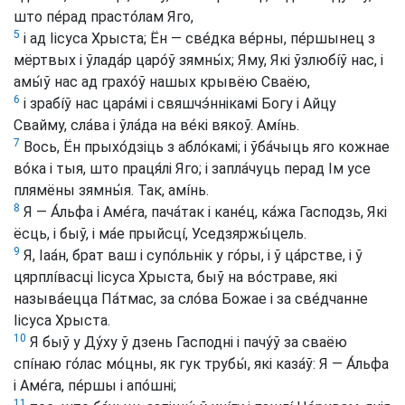
што пе́рад прасто́лам Яго,
5
і ад Іісуса Хрыста; Ён — све́дка ве́рны, пе́ршынец з
мёртвых і ўлада́р царо́ў зямны́х; Яму, Які ўзлюбíў нас, і
амы́ў нас ад грахо́ў нашых крывёю Сваёю,
6
і зрабíў нас цара́мі і свяшчэ́ннікамі Богу і Айцу
Свайму, сла́ва і ўла́да на ве́кі вякоў. Амíнь.
7
Вось, Ён прыхо́дзіць з абло́камі; і ўба́чыць яго кожнае
во́ка і тыя, што праця́лі Яго; і запла́чуць перад Ім усе
плямёны зямны́я. Так, амíнь.
8
Я — А́льфа і Аме́га, пача́так і кане́ц, ка́жа Гасподзь, Які
ёсць, і быў, і ма́е прыйсцí, Уседзяржы́цель.
9
Я, Іаа́н, брат ваш і супо́льнік у го́ры, і ў ца́рстве, і ў
цярплíвасці Іісуса Хрыста, быў на во́страве, які
называ́ецца Па́тмас, за сло́ва Божае і за све́дчанне
Іісуса Хрыста.
10
Я быў у Ду́ху ў дзень Гасподні і пачу́ў за сваёю
спíнаю го́лас мо́цны, як гук трубы́, які каза́ў: Я — А́льфа
і Аме́га, пе́ршы і апо́шні;
11