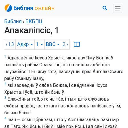
Библия
онлайн
Библия
›
БКБПЦ
Апакаліпсіс, 1
‹ 13
Адкр
1
BBC
2
›
1
Адкраве́нне Іісуса Хрыста, якое даў Яму Бог, каб
паказа́ць раба́м Сваім тое, што павíнна адбы́цца
неўзаба́ве. І Ён явíў гэта, пасла́ўшы праз А́нгела Свайго
рабу́ Свайму Іаа́ну,
2
які засве́дчыў сло́ва Божае, і све́дчанне Іісуса
Хрыста, і ўсё, што ён бачыў.
3
Блажэ́нны той, хто чыта́е, і тыя, што слу́хаюць
сло́вы праро́цтва гэтага і выко́нваюць напíсанае ў ім;
бо час блíзкі.
4
Іаа́н — сямí Цэ́рквам, што ў Асíі: благада́ць вам і мір
ад Таго, Які ёсць, і быў, і ма́е прыйсцí, і ад сямí духаў,