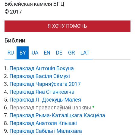
Біблейская камісія БПЦ
© 2017
Я ХОЧУ ПОМОЧЬ
Библии
RU
BY
UA
EN
DE
GR
LAT
Пераклад Антонія Бокуна
Пераклад Васіля Сёмухі
Пераклад Чарняўскага 2017
Пераклад Яна Станкевіча
Пераклад Л. Дзекуць-Малея
●
Пераклад праваслаўнай царквы
Пераклад Рыма-Каталіцкага Касцёла
Пераклад Анатоля Клышкi
Пераклад Сабілы і Малахава