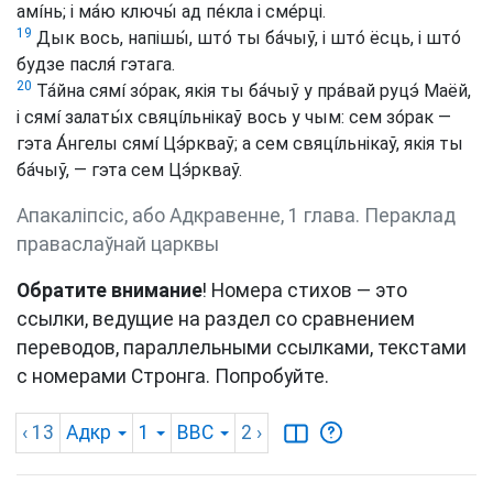
амíнь; і ма́ю ключы́ ад пе́кла і сме́рці.
19
Дык вось, напішы́, што́ ты ба́чыў, і што́ ёсць, і што́
будзе пасля́ гэтага.
20
Та́йна сямí зо́рак, якія ты ба́чыў у пра́вай руцэ́ Маёй,
і сямí залаты́х свяцíльнікаў вось у чым: сем зо́рак —
гэта А́нгелы сямí Цэ́ркваў; а сем свяцíльнікаў, якія ты
ба́чыў, — гэта сем Цэ́ркваў.
Апакаліпсіс, або Адкравенне, 1 глава. Пераклад
праваслаўнай царквы
Обратите внимание
! Номера стихов — это
ссылки, ведущие на раздел со сравнением
переводов, параллельными ссылками, текстами
с номерами Стронга. Попробуйте.
‹ 13
Адкр
1
BBC
2
›