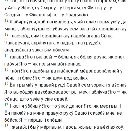
тое, што ба́чыш, запішы́ ў кнíгу і пашлí Цэ́рквам, якія
ў Асíі: у Эфе́с, і ў Смíрну, і ў Перга́м, і ў Фіяты́ру, і ў
Сарды́с, і ў Філадэ́льфію, і ў Лаадыкíю.
12
Я абярну́ўся, каб паглядзе́ць, чый голас прамаўля́ў да
мяне; і, абярну́ўшыся, уба́чыў сем залаты́х свяцíльнікаў
13
і пасяро́д сямí свяцíльнікаў падо́бнага да Сы́на
Чалаве́чага, апра́нутага ў пады́р і на грудзя́х
апераза́нага залаты́м по́ясам:
14
галава́ Яго і валасы́ — бе́лыя, як бе́лая во́ўна, як снег;
і во́чы Яго — як по́лымя во́гненнае;
15
і но́гі Яго падо́бны да ліва́нскай ме́дзі, распа́ленай у
пе́чы; і го́лас Яго — як шум вод вялíкіх.
16
Ён трыма́ў у пра́вай руцэ́ Сваёй сем зо́рак, і з ву́снаў
Яго выхо́дзіў двухбаковаво́стры меч; і аблíчча Яго — як
со́нца, што ззя́е ў сіле сваёй.
17
І калі я ўба́чыў Яго, то ўпаў да ног Яго, як мёртвы. І
Ён пакла́ў на мяне пра́вую руку́ Сваю і сказа́ў мне: не
бо́йся; Я — пе́ршы і апо́шні
18
і жывы́; і быў мёртвым, і вось, жывы́ на ве́кі вякоў,