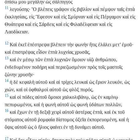
ὀπίσω μου μεγάλην ὡς σάλπιγγος
11
λεγούσης· Ὃ βλέπεις γράψον εἰς βιβλίον καὶ πέμψον ταῖς ἑπτὰ
ἐκκλησίαις, εἰς Ἔφεσον καὶ εἰς Σμύρναν καὶ εἰς Πέργαμον καὶ εἰς
Θυάτειρα καὶ εἰς Σάρδεις καὶ εἰς Φιλαδέλφειαν καὶ εἰς
Λαοδίκειαν.
12
Καὶ ἐκεῖ ἐπέστρεψα βλέπειν τὴν φωνὴν ἥτις ἐλάλει μετ’ ἐμοῦ·
καὶ ἐπιστρέψας εἶδον ἑπτὰ λυχνίας χρυσᾶς,
13
καὶ ἐν μέσῳ τῶν ἑπτὰ λυχνιῶν ὅμοιον υἱῷ ἀνθρώπου,
ἐνδεδυμένον ποδήρη καὶ περιεζωσμένον πρὸς τοῖς μαστοῖς
ζώνην χρυσῆν·
14
ἡ δὲ κεφαλὴ αὐτοῦ καὶ αἱ τρίχες λευκαὶ ὡς ἔριον λευκόν, ὡς
χιών, καὶ οἱ ὀφθαλμοὶ αὐτοῦ ὡς φλὸξ πυρός,
15
καὶ οἱ πόδες αὐτοῦ ὅμοιοι χαλκολιβάνῳ, ὡς ἐν καμίνῳ
πεπυρωμένοι, καὶ ἡ φωνὴ αὐτοῦ ὡς φωνὴ ὑδάτων πολλῶν,
16
καὶ ἔχων ἐν τῇ δεξιᾷ χειρὶ αὐτοῦ ἀστέρας ἑπτά, καὶ ἐκ τοῦ
στόματος αὐτοῦ ῥομφαία δίστομος ὀξεῖα ἐκπορευομένη, καὶ ἡ
ὄψις αὐτοῦ ὡς ὁ ἥλιος φαίνει ἐν τῇ δυνάμει αὐτοῦ.
17