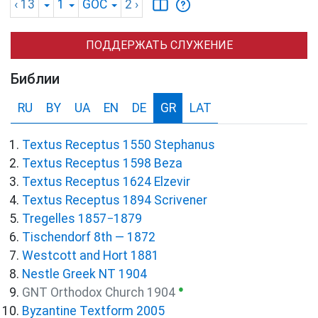
‹ 13
1
GOC
2
›
ПОДДЕРЖАТЬ СЛУЖЕНИЕ
Библии
RU
BY
UA
EN
DE
GR
LAT
Textus Receptus 1550 Stephanus
Textus Receptus 1598 Beza
Textus Receptus 1624 Elzevir
Textus Receptus 1894 Scrivener
Tregelles 1857−1879
Tischendorf 8th — 1872
Westcott and Hort 1881
Nestle Greek NT 1904
●
GNT Orthodox Church 1904
Byzantine Textform 2005