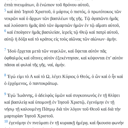
ἑπτὰ πνευμάτων, ἃ ἐνώπιον τοῦ θρόνου αὐτοῦ,
5
καὶ ἀπὸ Ἰησοῦ Χριστοῦ, ὁ μάρτυς ὁ πιστός, ὁ πρωτότοκος τῶν
νεκρῶν καὶ ὁ ἄρχων τῶν βασιλέων τῆς γῆς. Τῷ ἀγαπῶντι ἡμᾶς
καὶ λούσαντι ἡμᾶς ἀπὸ τῶν ἁμαρτιῶν ἡμῶν ἐν τῷ αἵματι αὐτοῦ,
6
καὶ ἐποίησεν ἡμᾶς βασιλείαν, ἱερεῖς τῷ Θεῷ καὶ πατρὶ αὐτοῦ,
αὐτῷ ἡ δόξα καὶ τὸ κράτος εἰς τοὺς αἰῶνας τῶν αἰώνων· ἀμήν.
7
Ἰδοὺ ἔρχεται μετὰ τῶν νεφελῶν, καὶ ὄψεται αὐτὸν πᾶς
ὀφθαλμὸς καὶ οἵτινες αὐτὸν ἐξεκέντησαν, καὶ κόψονται ἐπ’ αὐτὸν
πᾶσαι αἱ φυλαὶ τῆς γῆς. ναί, ἀμήν.
8
Ἐγώ εἰμι τὸ Α καὶ τὸ Ω, λέγει Κύριος ὁ Θεός, ὁ ὢν καὶ ὁ ἦν καὶ
ὁ ἐρχόμενος, ὁ παντοκράτωρ.
9
Ἐγὼ Ἰωάννης, ὁ ἀδελφὸς ὑμῶν καὶ συγκοινωνὸς ἐν τῇ θλίψει
καὶ βασιλείᾳ καὶ ὑπομονῇ ἐν Ἰησοῦ Χριστῷ, ἐγενόμην ἐν τῇ
νήσῳ τῇ καλουμένῃ Πάτμῳ διὰ τὸν λόγον τοῦ Θεοῦ καὶ διὰ τὴν
μαρτυρίαν Ἰησοῦ Χριστοῦ.
10
ἐγενόμην ἐν πνεύματι ἐν τῇ κυριακῇ ἡμέρᾳ, καὶ ἤκουσα φωνὴν