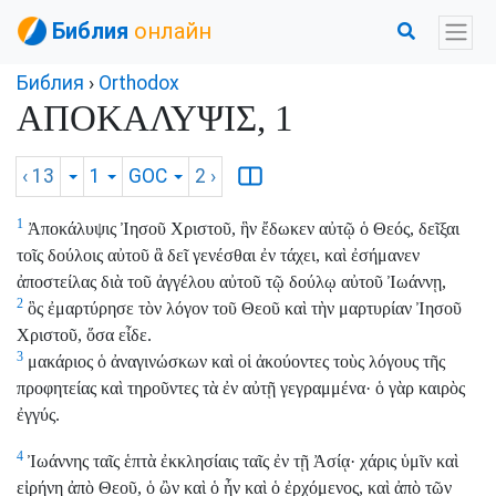
Библия
онлайн
Библия
›
Orthodox
ΑΠΟΚΑΛΥΨΙΣ, 1
‹ 13
1
GOC
2
›
1
Ἀποκάλυψις Ἰησοῦ Χριστοῦ, ἣν ἔδωκεν αὐτῷ ὁ Θεός, δεῖξαι
τοῖς δούλοις αὐτοῦ ἃ δεῖ γενέσθαι ἐν τάχει, καὶ ἐσήμανεν
ἀποστείλας διὰ τοῦ ἀγγέλου αὐτοῦ τῷ δούλῳ αὐτοῦ Ἰωάννῃ,
2
ὃς ἐμαρτύρησε τὸν λόγον τοῦ Θεοῦ καὶ τὴν μαρτυρίαν Ἰησοῦ
Χριστοῦ, ὅσα εἶδε.
3
μακάριος ὁ ἀναγινώσκων καὶ οἱ ἀκούοντες τοὺς λόγους τῆς
προφητείας καὶ τηροῦντες τὰ ἐν αὐτῇ γεγραμμένα· ὁ γὰρ καιρὸς
ἐγγύς.
4
Ἰωάννης ταῖς ἑπτὰ ἐκκλησίαις ταῖς ἐν τῇ Ἀσίᾳ· χάρις ὑμῖν καὶ
εἰρήνη ἀπὸ Θεοῦ, ὁ ὢν καὶ ὁ ἦν καὶ ὁ ἐρχόμενος, καὶ ἀπὸ τῶν