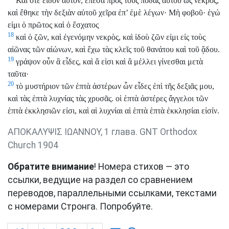
Καὶ ὅτε εἶδον αὐτόν, ἔπεσα πρὸς τοὺς πόδας αὐτοῦ ὡς νεκρός,
καὶ ἔθηκε τὴν δεξιὰν αὐτοῦ χεῖρα ἐπ’ ἐμὲ λέγων· Μὴ φοβοῦ· ἐγώ
εἰμι ὁ πρῶτος καὶ ὁ ἔσχατος
18
καὶ ὁ ζῶν, καὶ ἐγενόμην νεκρὸς, καὶ ἰδοὺ ζῶν εἰμι εἰς τοὺς
αἰῶνας τῶν αἰώνων, καὶ ἔχω τὰς κλεῖς τοῦ θανάτου καὶ τοῦ ᾅδου.
19
γράψον οὖν ἃ εἶδες, καὶ ἅ εἰσι καὶ ἃ μέλλει γίνεσθαι μετὰ
ταῦτα·
20
τὸ μυστήριον τῶν ἑπτὰ ἀστέρων ὧν εἶδες ἐπὶ τῆς δεξιᾶς μου,
καὶ τὰς ἑπτὰ λυχνίας τὰς χρυσᾶς. οἱ ἑπτὰ ἀστέρες ἄγγελοι τῶν
ἑπτὰ ἐκκλησιῶν εἰσι, καὶ αἱ λυχνίαι αἱ ἑπτὰ ἑπτὰ ἐκκλησίαι εἰσίν.
ΑΠΟΚΑΛΥΨΙΣ ΙΩΑΝΝΟΥ, 1 глава. GNT Orthodox
Church 1904
Обратите внимание
! Номера стихов — это
ссылки, ведущие на раздел со сравнением
переводов, параллельными ссылками, текстами
с номерами Стронга. Попробуйте.