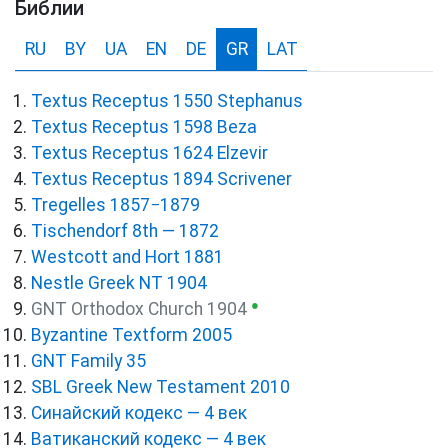
Библии
RU
BY
UA
EN
DE
GR
LAT
Textus Receptus 1550 Stephanus
Textus Receptus 1598 Beza
Textus Receptus 1624 Elzevir
Textus Receptus 1894 Scrivener
Tregelles 1857−1879
Tischendorf 8th — 1872
Westcott and Hort 1881
Nestle Greek NT 1904
●
GNT Orthodox Church 1904
Byzantine Textform 2005
GNT Family 35
SBL Greek New Testament 2010
Синайский кодекс — 4 век
Ватиканский кодекс — 4 век