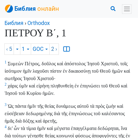
Библия
онлайн
Библия
›
Orthodox
ΠΕΤΡΟΥ Β΄, 1
‹ 5
1
GOC
2
›
1
Συμεὼν Πέτρος, δοῦλος καὶ ἀπόστολος Ἰησοῦ Χριστοῦ, τοῖς
ἰσότιμον ἡμῖν λαχοῦσι πίστιν ἐν δικαιοσύνῃ τοῦ Θεοῦ ἡμῶν καὶ
σωτῆρος Ἰησοῦ Χριστοῦ·
2
χάρις ὑμῖν καὶ εἰρήνη πληθυνθείη ἐν ἐπιγνώσει τοῦ Θεοῦ καὶ
Ἰησοῦ τοῦ Κυρίου ἡμῶν.
3
Ὡς πάντα ἡμῖν τῆς θείας δυνάμεως αὐτοῦ τὰ πρὸς ζωὴν καὶ
εὐσέβειαν δεδωρημένης διὰ τῆς ἐπιγνώσεως τοῦ καλέσαντος
ἡμᾶς διὰ δόξης καὶ ἀρετῆς,
4
δι’ ὧν τὰ τίμια ἡμῖν καὶ μέγιστα ἐπαγγέλματα δεδώρηται, ἵνα
διὰ τούτων γένησθε θείας κοινωνοὶ φύσεως ἀποφυγόντες τῆς ἐν