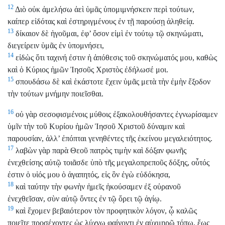
12
Διὸ οὐκ ἀμελήσω ἀεὶ ὑμᾶς ὑπομιμνήσκειν περὶ τούτων,
καίπερ εἰδότας καὶ ἐστηριγμένους ἐν τῇ παρούσῃ ἀληθείᾳ.
13
δίκαιον δὲ ἡγοῦμαι, ἐφ’ ὅσον εἰμὶ ἐν τούτῳ τῷ σκηνώματι,
διεγείρειν ὑμᾶς ἐν ὑπομνήσει,
14
εἰδὼς ὅτι ταχινή ἐστιν ἡ ἀπόθεσις τοῦ σκηνώματός μου, καθὼς
καὶ ὁ Κύριος ἡμῶν Ἰησοῦς Χριστὸς ἐδήλωσέ μοι.
15
σπουδάσω δὲ καὶ ἑκάστοτε ἔχειν ὑμᾶς μετὰ τὴν ἐμὴν ἔξοδον
τὴν τούτων μνήμην ποιεῖσθαι.
16
οὐ γὰρ σεσοφισμένοις μύθοις ἐξακολουθήσαντες ἐγνωρίσαμεν
ὑμῖν τὴν τοῦ Κυρίου ἡμῶν Ἰησοῦ Χριστοῦ δύναμιν καὶ
παρουσίαν, ἀλλ’ ἐπόπται γενηθέντες τῆς ἐκείνου μεγαλειότητος.
17
λαβὼν γὰρ παρὰ Θεοῦ πατρὸς τιμὴν καὶ δόξαν φωνῆς
ἐνεχθείσης αὐτῷ τοιᾶσδε ὑπὸ τῆς μεγαλοπρεποῦς δόξης, οὗτός
ἐστιν ὁ υἱός μου ὁ ἀγαπητός, εἰς ὃν ἐγὼ εὐδόκησα,
18
καὶ ταύτην τὴν φωνὴν ἡμεῖς ἠκούσαμεν ἐξ οὐρανοῦ
ἐνεχθεῖσαν, σὺν αὐτῷ ὄντες ἐν τῷ ὄρει τῷ ἁγίῳ.
19
καὶ ἔχομεν βεβαιότερον τὸν προφητικὸν λόγον, ᾧ καλῶς
ποιεῖτε προσέχοντες ὡς λύχνῳ φαίνοντι ἐν αὐχμηρῷ τόπῳ, ἕως