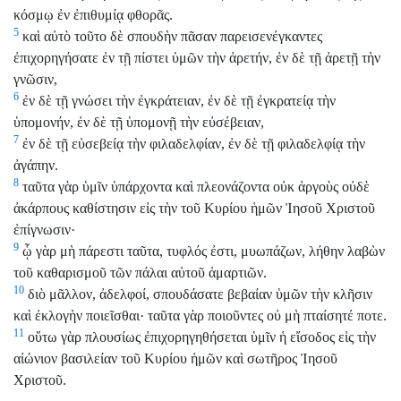
κόσμῳ ἐν ἐπιθυμίᾳ φθορᾶς.
5
καὶ αὐτὸ τοῦτο δὲ σπουδὴν πᾶσαν παρεισενέγκαντες
ἐπιχορηγήσατε ἐν τῇ πίστει ὑμῶν τὴν ἀρετήν, ἐν δὲ τῇ ἀρετῇ τὴν
γνῶσιν,
6
ἐν δὲ τῇ γνώσει τὴν ἐγκράτειαν, ἐν δὲ τῇ ἐγκρατείᾳ τὴν
ὑπομονήν, ἐν δὲ τῇ ὑπομονῇ τὴν εὐσέβειαν,
7
ἐν δὲ τῇ εὐσεβείᾳ τὴν φιλαδελφίαν, ἐν δὲ τῇ φιλαδελφίᾳ τὴν
ἀγάπην.
8
ταῦτα γὰρ ὑμῖν ὑπάρχοντα καὶ πλεονάζοντα οὐκ ἀργοὺς οὐδὲ
ἀκάρπους καθίστησιν εἰς τὴν τοῦ Κυρίου ἡμῶν Ἰησοῦ Χριστοῦ
ἐπίγνωσιν·
9
ᾧ γὰρ μὴ πάρεστι ταῦτα, τυφλός ἐστι, μυωπάζων, λήθην λαβὼν
τοῦ καθαρισμοῦ τῶν πάλαι αὐτοῦ ἁμαρτιῶν.
10
διὸ μᾶλλον, ἀδελφοί, σπουδάσατε βεβαίαν ὑμῶν τὴν κλῆσιν
καὶ ἐκλογὴν ποιεῖσθαι· ταῦτα γὰρ ποιοῦντες οὐ μὴ πταίσητέ ποτε.
11
οὕτω γὰρ πλουσίως ἐπιχορηγηθήσεται ὑμῖν ἡ εἴσοδος εἰς τὴν
αἰώνιον βασιλείαν τοῦ Κυρίου ἡμῶν καὶ σωτῆρος Ἰησοῦ
Χριστοῦ.