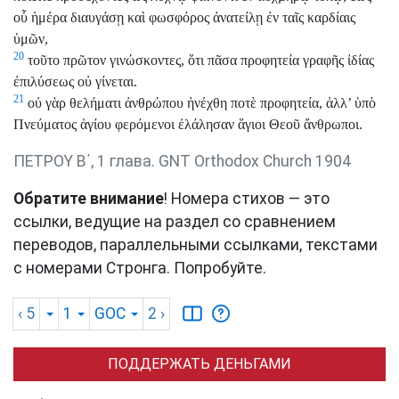
οὗ ἡμέρα διαυγάσῃ καὶ φωσφόρος ἀνατείλῃ ἐν ταῖς καρδίαις
ὑμῶν,
20
τοῦτο πρῶτον γινώσκοντες, ὅτι πᾶσα προφητεία γραφῆς ἰδίας
ἐπιλύσεως οὐ γίνεται.
21
οὐ γὰρ θελήματι ἀνθρώπου ἠνέχθη ποτὲ προφητεία, ἀλλ’ ὑπὸ
Πνεύματος ἁγίου φερόμενοι ἐλάλησαν ἅγιοι Θεοῦ ἄνθρωποι.
ΠΕΤΡΟΥ Β΄, 1 глава. GNT Orthodox Church 1904
Обратите внимание
! Номера стихов — это
ссылки, ведущие на раздел со сравнением
переводов, параллельными ссылками, текстами
с номерами Стронга. Попробуйте.
‹ 5
1
GOC
2
›
ПОДДЕРЖАТЬ ДЕНЬГАМИ