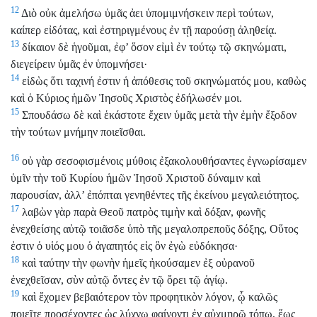
12
Διὸ οὐκ ἀμελήσω ὑμᾶς ἀει ὑπομιμνήσκειν περὶ τούτων,
καίπερ εἰδότας, καὶ ἐστηριγμένους ἐν τῇ παρούσῃ ἀληθείᾳ.
13
δίκαιον δὲ ἡγοῦμαι, ἐφ’ ὅσον εἰμὶ ἐν τούτῳ τῷ σκηνώματι,
διεγείρειν ὑμᾶς ἐν ὑπομνήσει·
14
εἰδὼς ὅτι ταχινή ἐστιν ἡ ἀπόθεσις τοῦ σκηνώματός μου, καθὼς
καὶ ὁ Κύριος ἡμῶν Ἰησοῦς Χριστὸς ἐδήλωσέν μοι.
15
Σπουδάσω δὲ καὶ ἑκάστοτε ἔχειν ὑμᾶς μετὰ τὴν ἐμὴν ἔξοδον
τὴν τούτων μνήμην ποιεῖσθαι.
16
οὐ γὰρ σεσοφισμένοις μύθοις ἐξακολουθήσαντες ἐγνωρίσαμεν
ὑμῖν τὴν τοῦ Κυρίου ἡμῶν Ἰησοῦ Χριστοῦ δύναμιν καὶ
παρουσίαν, ἀλλ’ ἐπόπται γενηθέντες τῆς ἐκείνου μεγαλειότητος.
17
λαβὼν γὰρ παρὰ Θεοῦ πατρὸς τιμὴν καὶ δόξαν, φωνῆς
ἐνεχθείσης αὐτῷ τοιᾶσδε ὑπὸ τῆς μεγαλοπρεποῦς δόξης, Οὕτος
ἐστιν ὁ υἱός μου ὁ ἀγαπητός εἰς ὃν ἐγὼ εὐδόκησα·
18
καὶ ταύτην τὴν φωνὴν ἡμεῖς ἠκούσαμεν ἐξ οὐρανοῦ
ἐνεχθεῖσαν, σὺν αὐτῷ ὄντες ἐν τῷ ὄρει τῷ ἁγίῳ.
19
καὶ ἔχομεν βεβαιότερον τὸν προφητικὸν λόγον, ᾧ καλῶς
ποιεῖτε προσέχοντες ὡς λύχνῳ φαίνοντι ἐν αὐχμηρῷ τόπῳ, ἕως