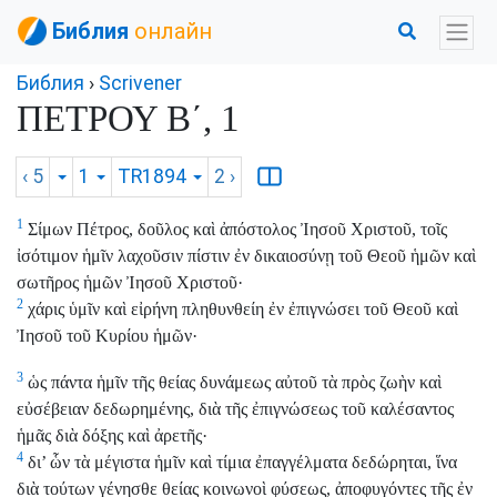
Библия
онлайн
Библия
›
Scrivener
ΠΕΤΡΟΥ Β΄, 1
‹ 5
1
TR1894
2
›
1
Σίμων Πέτρος, δοῦλος καὶ ἀπόστολος Ἰησοῦ Χριστοῦ, τοῖς
ἰσότιμον ἡμῖν λαχοῦσιν πίστιν ἐν δικαιοσύνῃ τοῦ Θεοῦ ἡμῶν καὶ
σωτῆρος ἡμῶν Ἰησοῦ Χριστοῦ·
2
χάρις ὑμῖν καὶ εἰρήνη πληθυνθείη ἐν ἐπιγνώσει τοῦ Θεοῦ καὶ
Ἰησοῦ τοῦ Κυρίου ἡμῶν·
3
ὡς πάντα ἡμῖν τῆς θείας δυνάμεως αὐτοῦ τὰ πρὸς ζωὴν καὶ
εὐσέβειαν δεδωρημένης, διὰ τῆς ἐπιγνώσεως τοῦ καλέσαντος
ἡμᾶς διὰ δόξης καὶ ἀρετῆς·
4
δι’ ὧν τὰ μέγιστα ἡμῖν καὶ τίμια ἐπαγγέλματα δεδώρηται, ἵνα
διὰ τούτων γένησθε θείας κοινωνοὶ φύσεως, ἀποφυγόντες τῆς ἐν