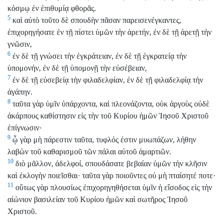
κόσμῳ ἐν ἐπιθυμίᾳ φθορᾶς.
5
καὶ αὐτὸ τοῦτο δὲ σπουδὴν πᾶσαν παρεισενέγκαντες,
ἐπιχορηγήσατε ἐν τῇ πίστει ὑμῶν τὴν ἀρετήν, ἐν δὲ τῇ ἀρετῇ τὴν
γνῶσιν,
6
ἐν δὲ τῇ γνώσει τὴν ἐγκράτειαν, ἐν δὲ τῇ ἐγκρατείᾳ τὴν
ὑπομονήν, ἐν δὲ τῇ ὑπομονῇ τὴν εὐσέβειαν,
7
ἐν δὲ τῇ εὐσεβείᾳ τὴν φιλαδελφίαν, ἐν δὲ τῇ φιλαδελφίᾳ τὴν
ἀγάπην.
8
ταῦτα γὰρ ὑμῖν ὑπάρχοντα, καὶ πλεονάζοντα, οὐκ ἀργοὺς οὐδὲ
ἀκάρπους καθίστησιν εἰς τὴν τοῦ Κυρίου ἡμῶν Ἰησοῦ Χριστοῦ
ἐπίγνωσιν·
9
ᾧ γὰρ μὴ πάρεστιν ταῦτα, τυφλός ἐστιν μυωπάζων, λήθην
λαβὼν τοῦ καθαρισμοῦ τῶν πάλαι αὐτοῦ ἁμαρτιῶν.
10
διὸ μᾶλλον, ἀδελφοί, σπουδάσατε βεβαίαν ὑμῶν τὴν κλῆσιν
καὶ ἐκλογὴν ποιεῖσθαι· ταῦτα γὰρ ποιοῦντες οὐ μὴ πταίσητέ ποτε·
11
οὕτως γὰρ πλουσίως ἐπιχορηγηθήσεται ὑμῖν ἡ εἴσοδος εἰς τὴν
αἰώνιον βασιλείαν τοῦ Κυρίου ἡμῶν καὶ σωτῆρος Ἰησοῦ
Χριστοῦ.