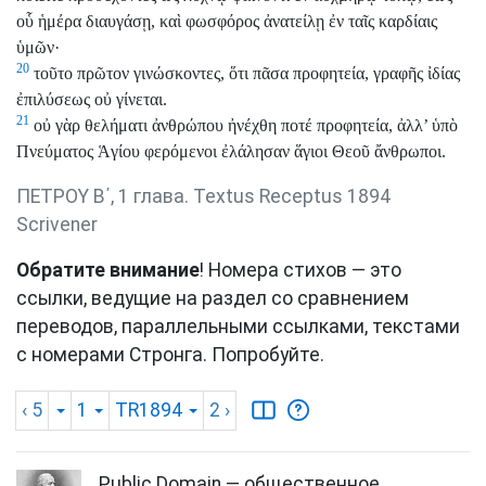
οὗ ἡμέρα διαυγάσῃ, καὶ φωσφόρος ἀνατείλῃ ἐν ταῖς καρδίαις
ὑμῶν·
20
τοῦτο πρῶτον γινώσκοντες, ὅτι πᾶσα προφητεία, γραφῆς ἰδίας
ἐπιλύσεως οὐ γίνεται.
21
οὐ γὰρ θελήματι ἀνθρώπου ἠνέχθη ποτέ προφητεία, ἀλλ’ ὑπὸ
Πνεύματος Ἁγίου φερόμενοι ἐλάλησαν ἅγιοι Θεοῦ ἄνθρωποι.
ΠΕΤΡΟΥ Β΄, 1 глава. Textus Receptus 1894
Scrivener
Обратите внимание
! Номера стихов — это
ссылки, ведущие на раздел со сравнением
переводов, параллельными ссылками, текстами
с номерами Стронга. Попробуйте.
‹ 5
1
TR1894
2
›
Public Domain — общественное