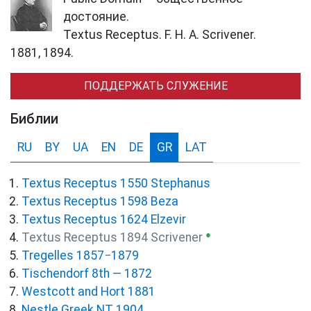
достояние.
Textus Receptus. F. H. A. Scrivener.
1881, 1894.
ПОДДЕРЖАТЬ СЛУЖЕНИЕ
Библии
RU
BY
UA
EN
DE
GR
LAT
Textus Receptus 1550 Stephanus
Textus Receptus 1598 Beza
Textus Receptus 1624 Elzevir
●
Textus Receptus 1894 Scrivener
Tregelles 1857−1879
Tischendorf 8th — 1872
Westcott and Hort 1881
Nestle Greek NT 1904