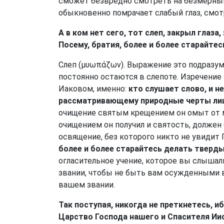
сможет безвредно смотреть на безмерный
обыкновенно помрачает слабый глаз, смот
А в ком нет сего, тот слеп, закрыл глаза
Посему, братия, более и более старайтес
Слеп (μυωπάζων). Выражение это подразу
постоянно остаются в слепоте. Изречение
Иаковом, именно:
кто слушает слово, и н
рассматривающему природные черты лиц
очищение святым крещением он омыт от м
очищением он получил и святость, должен
освящение, без которого никто не увидит Г
более и более старайтесь делать тверды
огласительное учение, которое вы слышал
звании, чтобы не быть вам осужденными 
вашем звании.
Так поступая, никогда не преткнетесь, и
Царство Господа нашего и Спасителя Иис