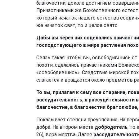
благочестии, доколе достигнем совершенн
Причастниками же Божественного естества
который начаток нашего естества соедини
же начаток свят, то и целое свято.
Дабы вы через них соделались причастн
господствующего в мире растления похо
Связь такая: чтобы вы, освободившись от
похоти, сделались причастниками Божеско
«освободившись». Следствие мирской по
слагается и вращается около предметов р
То вы, прилагая к сему все старание, по
рассудительность, в рассудительности в
благочестие, в благочестии братолюбие,
Показывает степени преуспеяния. На пер
добра. На втором месте
добродетель
, то
26), вера мертва. Далее
рассудителъност