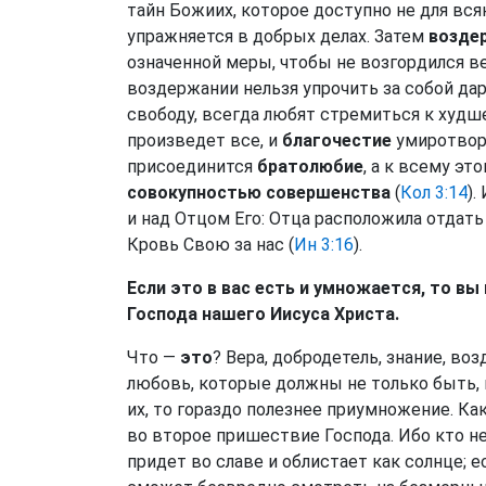
тайн Божиих, которое доступно не для всяк
упражняется в добрых делах. Затем
возде
означенной меры, чтобы не возгордился в
воздержании нельзя упрочить за собой да
свободу, всегда любят стремиться к худше
произведет все, и
благочестие
умиротвори
присоединится
братолюбие
, а к всему эт
совокупностью совершенства
(
Кол 3:14
).
и над Отцом Его: Отца расположила отдат
Кровь Свою за нас (
Ин 3:16
).
Если это в вас есть и умножается, то вы 
Господа нашего Иисуса Христа.
Что —
это
? Вера, добродетель, знание, во
любовь, которые должны не только быть, 
их, то гораздо полезнее приумножение. Ка
во второе пришествие Господа. Ибо кто не
придет во славе и облистает как солнце; е