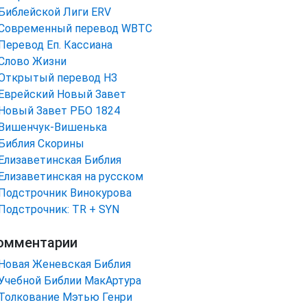
Библейской Лиги ERV
Cовременный перевод WBTC
Перевод Еп. Кассиана
Слово Жизни
Открытый перевод НЗ
Еврейский Новый Завет
Новый Завет РБО 1824
Вишенчук-Вишенька
Библия Скорины
Елизаветинская Библия
Елизаветинская на русском
Подстрочник Винокурова
Подстрочник: TR + SYN
омментарии
Новая Женевская Библия
Учебной Библии МакАртура
Толкование Мэтью Генри