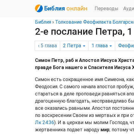
Библия
онлайн
Переводы
Ауд
Библия
›
Толкование Феофилакта Болгарск
2-е послание Петра, 1
‹ 5
глава
2 Петра
1
глава
Феофи
Симон Петр, раб и Апостол Иисуса Христ
правде Бога нашего и Спасителя Иисуса 
Симон есть сокращенное имя Симеона, как
Феодосия. С самого начала апостол пробу
стараться в деле проповеди равняться апо
драгоценную благодать, несправедливо бы
все оказались равными. Апостол постоян
по воскресении Своем из мертвых и при о
Лк 24:36
). И в церкви мы молим Господа, 
жертвенника подает народу
мир
; потому ч