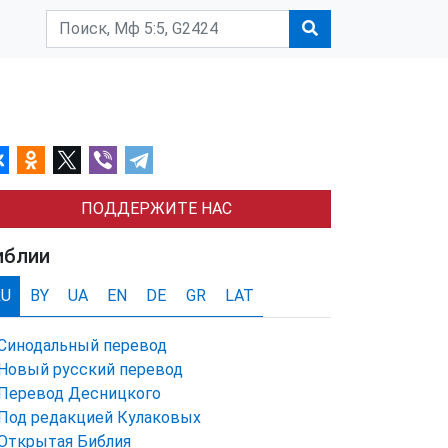
ПОДДЕРЖИТЕ НАС
иблии
RU
BY
UA
EN
DE
GR
LAT
Синодальный перевод
Новый русский перевод
Перевод Десницкого
Под редакцией Кулаковых
Открытая Библия