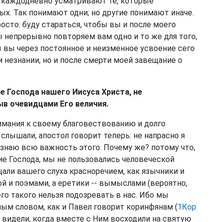
о каждодневно усматривают те, которые
х. Так понимают одни; но другие понимают иначе.
сто: буду стараться, чтобы вы и после моего
ы непрерывно повторяем вам одно и то же для того,
ы вы через постоянное и неизменное усвоение сего
 незнании, но и после смерти моей завещание о
е Господа нашего Иисуса Христа, не
ыв очевидцами Его величия.
имания к своему благовествованию и долго
з слышали, апостол говорит теперь: не напрасно я
ознаю всю важность этого. Почему же? потому что,
е Господа, мы не пользовались человеческой
али вашего слуха красноречием, как язычники и
й и поэмами, а еретики -- вымыслами (вероятно,
его такого нельзя подозревать в нас. Ибо мы
ым словом, как и Павел говорит коринфянам (
1Кор
ми видели, когда вместе с Ним восходили на святую