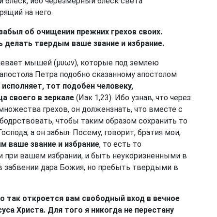
 блеск, ибо черезмерный блеск света
рящий на него.
, забыл об очищении прежних грехов своих.
ь делать твердым ваше звание и избрание.
мевает мышей (μυων), которые под землею
 апостола Петра подобно сказанному апостолом
е исполняет, тот подобен человеку,
а своего в зеркале
(Иак 1,23). Ибо узнав, что через
ножества грехов, он должензнать, что вместе с
 бодрствовать, чтобы таким образом сохранить то
оспода; а он забыл. Посему, говорит, братия мои,
м ваше звание и избрание
, то есть то
и при вашем избрании, и быть неукоризненными в
в забвении дара Божия, но пребыть твердыми в
бо так откроется вам свободный вход в вечное
уса Христа. Для того я никогда не перестану