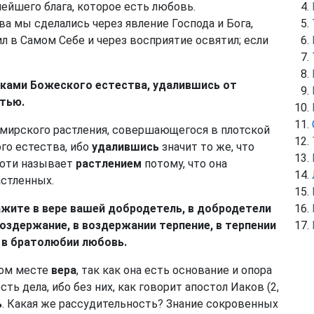
ейшего блага, которое есть любовь.
 мы сделались через явление Господа и Бога,
л в Самом Себе и через восприятие освятил; если
иками Божеского естества, удалившись от
тью.
 мирского растления, совершающегося в плотской
го естества, ибо
удалившись
значит то же, что
хоти называет
растлением
потому, что она
астленных.
кажите в вере вашей добродетель, в добродетели
оздержание, в воздержании терпение, в терпении
 в братолюбии любовь.
вом месте
вера
, так как она есть основание и опора
 есть дела, ибо без них, как говорит апостол Иаков (2,
ь
. Какая же рассудительность? Знание сокровенных