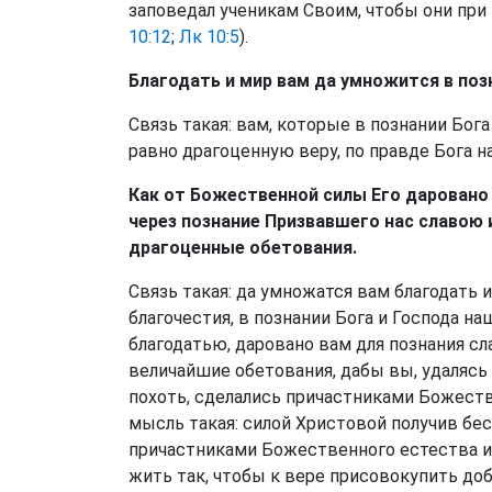
заповедал ученикам Своим, чтобы они при 
10:12
;
Лк 10:5
).
Благодать и мир вам да умножится в позн
Связь такая: вам, которые в познании Бога
равно драгоценную веру, по правде Бога н
Как от Божественной силы Его даровано 
через познание Призвавшего нас славою 
драгоценные обетования.
Связь такая: да умножатся вам благодать и
благочестия, в познании Бога и Господа на
благодатью, даровано вам для познания с
величайшие обетования, дабы вы, удалясь
похоть, сделались причастниками Божеств
мысль такая: силой Христовой получив бе
причастниками Божественного естества и
жить так, чтобы к вере присовокупить до