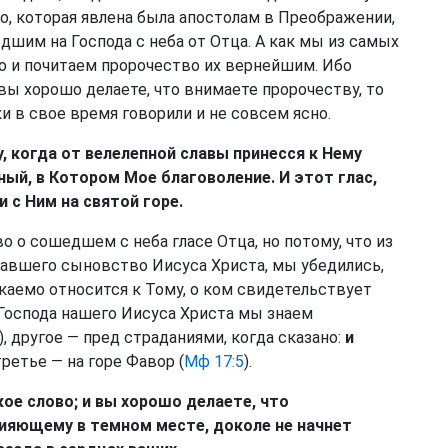
го, которая явлена была апостолам в Преображении,
дшим на Господа с неба от Отца. А как мы из самых
о и почитаем пророчество их вернейшим. Ибо
вы хорошо делаете, что внимаете пророчеству, то
и в свое время говорили и не совсем ясно.
у, когда от велелепной славы принесся к Нему
ный, в Котором Мое благоволение. И этот глас,
 с Ним на святой горе.
о о сошедшем с неба гласе Отца, но потому, что из
овавшего сыновство Иисуса Христа, мы убедились,
каемо относится к Тому, о ком свидетельствует
Господа нашего Иисуса Христа мы знаем
), другое — пред страданиями, когда сказано:
и
 третье — на горе Фавор (
Мф 17:5
).
ое слово; и вы хорошо делаете, что
 сияющему в темном месте, доколе не начнет