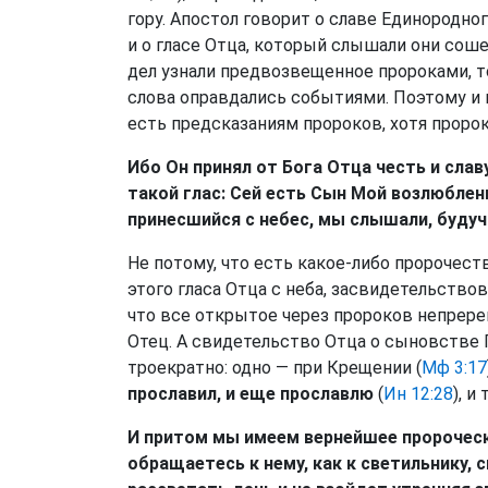
гору. Апостол говорит о славе Единородно
и о гласе Отца, который слышали они соше
дел узнали предвозвещенное пророками, т
слова оправдались событиями. Поэтому и 
есть предсказаниям пророков, хотя пророк
Ибо Он принял от Бога Отца честь и слав
такой глас: Сей есть Сын Мой возлюблен
принесшийся с небес, мы слышали, будучи
Не потому, что есть какое-либо пророчеств
этого гласа Отца с неба, засвидетельств
что все открытое через пророков непрере
Отец. А свидетельство Отца о сыновстве 
троекратно: одно — при Крещении (
Мф 3:17
прославил, и еще прославлю
(
Ин 12:28
), и
И притом мы имеем вернейшее пророческ
обращаетесь к нему, как к светильнику,