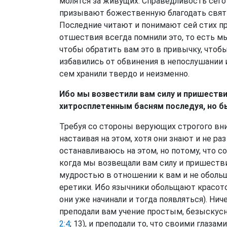
молятся за живущих. Справедливость сег
призывают божественную благодать святы
Последние читают и понимают сей стих про
отшествия всегда помнили это, то есть м
чтобы обратить вам это в привычку, чтоб
избавились от обвинения в непослушании и
сем хранили твердо и неизменно.
Ибо мы возвестили вам силу и пришестви
хитросплетенным басням последуя, но б
Требуя со стороны верующих строгого вн
настаивая на этом, хотя они знают и не ра
останавливаюсь на этом, но потому, что с
когда мы возвещали вам силу и пришестви
мудростью в отношении к вам и не обольщ
еретики. Ибо язычники обольщают красото
они уже начинали и тогда появляться). Нич
преподали вам учение простым, безыскусн
2:4
; 13), и преподали то, что своими глаза