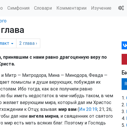
ио
Симфония
Словари
Комментарии
Изучение
ого
 глава
лакт
2
глава
›
а, принявшим с нами равно драгоценную веру по
Христа.
Б
 и Митр — Митродора, Мина — Минодора, Февда —
ждает помыслы и души верующих, побуждая их
столам. Ибо тогда, как все получили равно
ло бы иметь недостаток в чем-нибудь таком, в чем
но желает верующим мира, который дал им Христос
тхождении к Отцу, взывая:
мир вам
(
Ин 20:19
; 21; 26;
чтобы дал нам
ангела мирна
, и священник от святого
то мир есть мать всяких благ. Поэтому и Господь