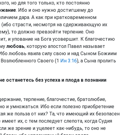
ого, но для того только, кто постоянно
ржание
. Ибо и оно нужно достигшему до
еличием дара. А как при кратковременном
р (ибо страсти, несмотря на сдерживающую их
му), то должно превзойти терпение. Оно
т, и упование на Бога усовершит. К благочестию
ому
любовь
, которую апостол Павел называет
 Ибо любовь явила силу свою и над Сыном Божиим
ь Возлюбленного Своего (1
Ин 3:16
), а Сына пролить
не останетесь без успеха и плода в познании
здержание, терпение, благочестие, братолюбие,
но и умножаться. Ибо если полезно приобретение
кая же польза от них? Та, что имеющий их безопасен
 имеет их, с тем последует слепота, когда Судия
сли же зрение и уцелеет как-нибудь, то оно не