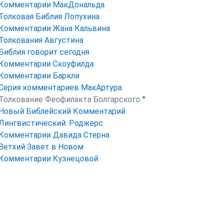
Комментарии МакДональда
Толковая Библия Лопухина
Комментарии Жана Кальвина
Толкования Августина
Библия говорит сегодня
Комментарии Скоуфилда
Комментарии Баркли
Серия комментариев МакАртура
●
Толкование Феофилакта Болгарского
Новый Библейский Комментарий
Лингвистический. Роджерс
Комментарии Давида Стерна
Ветхий Завет в Новом
Комментарии Кузнецовой