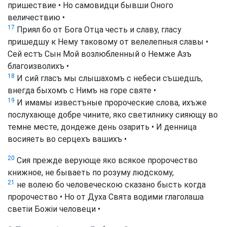
пришествие • Но самовидци бывши Оного
величествию •
17
Приял бо от Бога Отца честь и славу, гласу
пришедшу к Нему таковому от велелепныя славы •
Сей естъ Сын Мой возлюбленный о Немже Азъ
благоизволихъ •
18
И сий гласъ мы слышахомъ с небеси съшедшъ,
внегда быхомъ с Нимъ на горе святе •
19
И имамы известъные пророческие слова, ихъже
послухающе добре чините, яко светилнику сияющу во
темне месте, дондеже день озарить • И денница
восияеть во серцехъ вашихъ •
20
Сия прежде верующе яко всякое пророчество
книжное, не бываеть по розуму людскому,
21
не волею бо человеческою сказано бысть когда
пророчество • Но от Духа Свята водими глаголаша
светіи Божіи человеци •