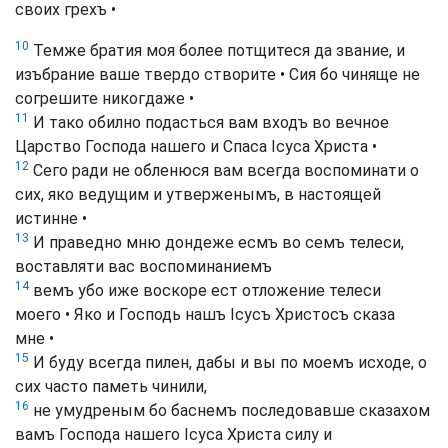
своих грехъ •
10
Темже братия моя более потщитеся да звание, и
изъбрание ваше твердо створите • Сия бо чиняще не
согрешите никогдаже •
11
И тако обилно подасться вам входъ во вечное
Царство Господа нашего и Спаса Ісуса Христа •
12
Сего ради не обленюся вам всегда воспоминати о
сих, яко ведущим и утверженымъ, в настоящей
истинне •
13
И праведно мню дондеже есмъ во семъ телеси,
воставляти вас воспоминаниемъ
14
вемъ убо иже воскоре ест отложение телеси
моего • Яко и Господь нашъ Ісусъ Христосъ сказа
мне •
15
И буду всегда пилен, дабы и вы по моемъ исходе, о
сих часто паметь чинили,
16
не умудреным бо баснемъ последовавше сказахом
вамъ Господа нашего Ісуса Христа силу и