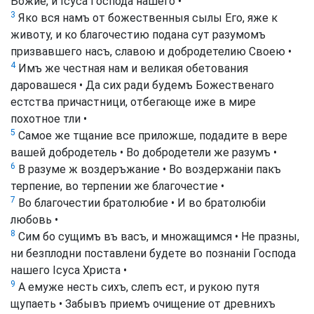
Божие, и Ісуса Господа нашего •
3
Яко вся намъ от божественныя сылы Его, яже к
животу, и ко благочестию подана сут разумомъ
призвавшего насъ, славою и добродетелию Своею •
4
Имъ же честная нам и великая обетования
даровашеся • Да сих ради будемъ Божественаго
естства причастници, отбегающе иже в мире
похотное тли •
5
Самое же тщание все приложше, подадите в вере
вашей добродетель • Во добродетели же разумъ •
6
В разуме ж воздеръжание • Во воздержаніи пакъ
терпение, во терпении же благочестие •
7
Во благочестии братолюбие • И во братолюбіи
любовь •
8
Сим бо сущимъ въ васъ, и множащимся • Не празны,
ни безплодни поставлени будете во познаніи Господа
нашего Ісуса Христа •
9
А емуже несть сихъ, слепъ ест, и рукою путя
щупаеть • Забывъ приемъ очищение от древнихъ