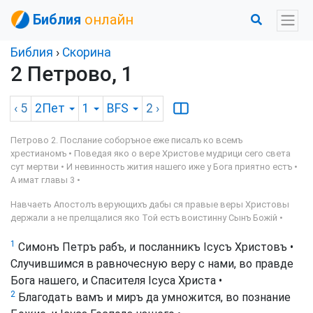
Библия
онлайн
Библия
›
Скорина
2 Петрово, 1
‹ 5
2Пет
1
BFS
2
›
Петрово 2. Послание соборъное еже писалъ ко всемъ
хрестианомъ • Поведая яко о вере Христове мудрици сего света
сут мертви • И невинность жития нашего иже у Бога приятно естъ •
А имат главы 3 •
Навчаеть Апостолъ верующихъ дабы ся правые веры Христовы
держали а не прелщалися яко Той естъ воистинну Сынъ Божій •
1
Симонъ Петръ рабъ, и посланникъ Ісусъ Христовъ •
Случившимся в равночесную веру с нами, во правде
Бога нашего, и Спасителя Ісуса Христа •
2
Благодать вамъ и миръ да умножится, во познание