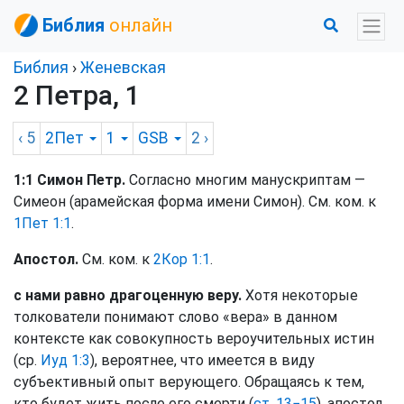
Библия
онлайн
Библия
›
Женевская
2 Петра, 1
‹ 5
2Пет
1
GSB
2
›
1:1 Симон Петр.
Согласно многим манускриптам —
Симеон (арамейская форма имени Симон). См. ком. к
1Пет 1:1
.
Апостол.
См. ком. к
2Кор 1:1
.
с нами равно драгоценную веру.
Хотя некоторые
толкователи понимают слово «вера» в данном
контексте как совокупность вероучительных истин
(ср.
Иуд 1:3
), вероятнее, что имеется в виду
субъективный опыт верующего. Обращаясь к тем,
кто будет жить после его смерти (
ст. 13−15
), апостол