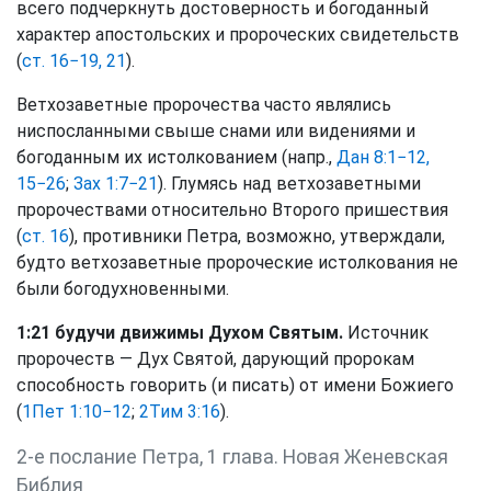
всего подчеркнуть достоверность и богоданный
характер апостольских и пророческих свидетельств
(
ст. 16−19, 21
).
Ветхозаветные пророчества часто являлись
ниспосланными свыше снами или видениями и
богоданным их истолкованием (напр.,
Дан 8:1−12,
15−26
;
Зах 1:7−21
). Глумясь над ветхозаветными
пророчествами относительно Второго пришествия
(
ст. 16
), противники Петра, возможно, утверждали,
будто ветхозаветные пророческие истолкования не
были богодухновенными.
1:21 будучи движимы Духом Святым.
Источник
пророчеств — Дух Святой, дарующий пророкам
способность говорить (и писать) от имени Божиего
(
1Пет 1:10−12
;
2Тим 3:16
).
2-е послание Петра, 1 глава. Новая Женевская
Библия