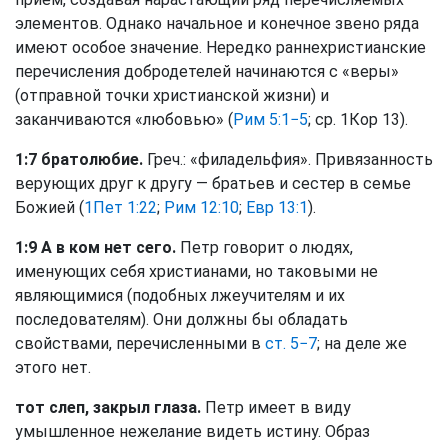
элементов. Однако начальное и конечное звено ряда
имеют особое значение. Нередко раннехристианские
перечисления добродетелей начинаются с «веры»
(отправной точки христианской жизни) и
заканчиваются «любовью» (
Рим 5:1−5
; ср. 1Кор 13).
1:7 братолюбие.
Греч.: «филадельфия». Привязанность
верующих друг к другу — братьев и сестер в семье
Божией (
1Пет 1:22
;
Рим 12:10
;
Евр 13:1
).
1:9 А в ком нет сего.
Петр говорит о людях,
именующих себя христианами, но таковыми не
являющимися (подобных лжеучителям и их
последователям). Они должны бы обладать
свойствами, перечисленными в
ст. 5−7
; на деле же
этого нет.
тот слеп, закрыл глаза.
Петр имеет в виду
умышленное нежелание видеть истину. Образ