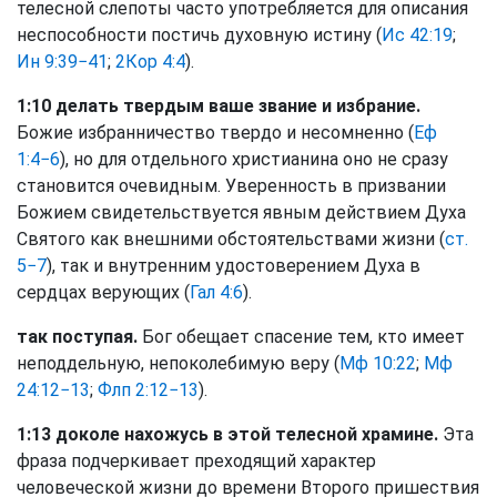
телесной слепоты часто употребляется для описания
неспособности постичь духовную истину (
Ис 42:19
;
Ин 9:39−41
;
2Кор 4:4
).
1:10 делать твердым ваше звание и избрание.
Божие избранничество твердо и несомненно (
Еф
1:4−6
), но для отдельного христианина оно не сразу
становится очевидным. Уверенность в призвании
Божием свидетельствуется явным действием Духа
Святого как внешними обстоятельствами жизни (
ст.
5−7
), так и внутренним удостоверением Духа в
сердцах верующих (
Гал 4:6
).
так поступая.
Бог обещает спасение тем, кто имеет
неподдельную, непоколебимую веру (
Мф 10:22
;
Мф
24:12−13
;
Флп 2:12−13
).
1:13 доколе нахожусь в этой телесной храмине.
Эта
фраза подчеркивает преходящий характер
человеческой жизни до времени Второго пришествия