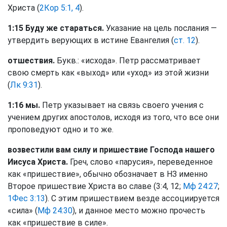
Христа (
2Кор 5:1, 4
).
1:15 Буду же стараться.
Указание на цель послания —
утвердить верующих в истине Евангелия (
ст. 12
).
отшествия.
Букв.: «исхода». Петр рассматривает
свою смерть как «выход» или «уход» из этой жизни
(
Лк 9:31
).
1:16 мы.
Петр указывает на связь своего учения с
учением других апостолов, исходя из того, что все они
проповедуют одно и то же.
возвестили вам силу и пришествие Господа нашего
Иисуса Христа.
Греч, слово «парусия», переведенное
как «пришествие», обычно обозначает в НЗ именно
Второе пришествие Христа во славе (3:4, 12;
Мф 24:27
;
1Фес 3:13
). С этим пришествием везде ассоциируется
«сила» (
Мф 24:30
), и данное место можно прочесть
как «пришествие в силе».