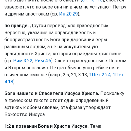
заверяет, что по вере они ни в чем не уступают Петру
и другим апостолам (ср.
Ин 20:29
).
по правде.
Другой перевод: «по праведности».
Вероятно, указание на справедливость и
беспристрастность Бога при даровании веры
различным людям, а не на искупительную
праведность Христа, которой оправданы христиане
(ср.
Рим 3:22
;
Рим 4:6
). Слово «праведность» в Первом
и Втором посланиях Петра обычно употребляется в
этическом смысле (напр., 2:5, 21; 3:13;
1Пет 2:24
;
1Пет
4:18
).
Бога нашего и Спасителя Иисуса Христа.
Поскольку
в греческом тексте стоит один определенный
артикль к обоим словам, эта фраза утверждает
Божество Иисуса.
1:2 в познании Бога и Христа Иисуса.
Тема