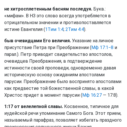
не хитросплетенным басням последуя.
Букв.:
«мифам». В НЗ это слово всегда употребляется в
отрицательном значении и противопоставляется
истине Евангелия (
1Тим 1:4
;
2Тим 4:4
).
быв очевидцами Его величия.
Указание на личное
присутствие Петра при Преображении (
Мф 17:1−8
и
парал.). Петр приводит свидетельство апостолов,
очевидцев Преображения, в подтверждение
истинности своей проповеди, одновременно давая
историческую основу ожиданиям апостолами
парусии. Преображение было воспринято апостолами
как предвестие той божественной славы, в какой
Христос придет в момент парусии (
Мф 16:27
— 17:8).
1:17 от велелепной славы.
Косвенное, типичное для
иудейской речи упоминание Самого Бога. Этот прием,
называемый парафраз, позволяет избегать праздного
произнесения священного имени Божия.