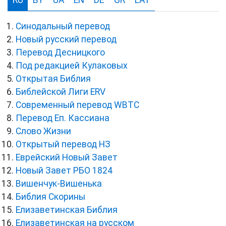
RU
BY
UA
EN
DE
GR
LAT
Синодальный перевод
Новый русский перевод
Перевод Десницкого
Под редакцией Кулаковых
Открытая Библия
Библейской Лиги ERV
Cовременный перевод WBTC
Перевод Еп. Кассиана
Слово Жизни
Открытый перевод НЗ
Еврейский Новый Завет
Новый Завет РБО 1824
Вишенчук-Вишенька
Библия Скорины
Елизаветинская Библия
Елизаветинская на русском