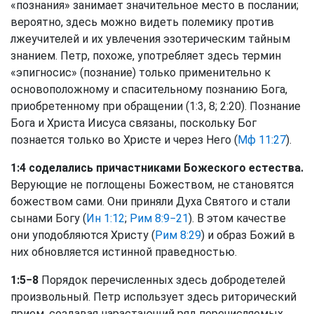
«познания» занимает значительное место в послании;
вероятно, здесь можно видеть полемику против
лжеучителей и их увлечения эзотерическим тайным
знанием. Петр, похоже, употребляет здесь термин
«эпигносис» (познание) только применительно к
основоположному и спасительному познанию Бога,
приобретенному при обращении (1:3, 8; 2:20). Познание
Бога и Христа Иисуса связаны, поскольку Бог
познается только во Христе и через Него (
Мф 11:27
).
1:4 соделались причастниками Божеского естества.
Верующие не поглощены Божеством, не становятся
божеством сами. Они приняли Духа Святого и стали
сынами Богу (
Ин 1:12
;
Рим 8:9−21
). В этом качестве
они уподобляются Христу (
Рим 8:29
) и образ Божий в
них обновляется истинной праведностью.
1:5−8
Порядок перечисленных здесь добродетелей
произвольный. Петр использует здесь риторический
прием, создавая нарастающий ряд перечисляемых