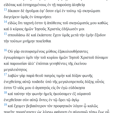
εἰδότας καὶ ἐστηριγμένους ἐν τῇ παρούσῃ ἀληθείᾳ
13
δίκαιον δὲ ἡγοῦμαι ἐφ’ ὅσον εἰμὶ ἐν τούτῳ τῷ σκηνώματι
διεγείρειν ὑμᾶς ἐν ὑπομνήσει
14
εἰδὼς ὅτι ταχινή ἐστιν ἡ ἀπόθεσις τοῦ σκηνώματός μου καθὼς
καὶ ὁ κύριος ἡμῶν Ἰησοῦς Χριστὸς ἐδήλωσέν μοι
15
σπουδάσω δὲ καὶ ἑκάστοτε ἔχειν ὑμᾶς μετὰ τὴν ἐμὴν ἔξοδον
τὴν τούτων μνήμην ποιεῖσθαι
16
Οὐ γὰρ σεσοφισμένοις μύθοις ἐξακολουθήσαντες
ἐγνωρίσαμεν ὑμῖν τὴν τοῦ κυρίου ἡμῶν Ἰησοῦ Χριστοῦ δύναμιν
καὶ παρουσίαν ἀλλ’ ἐπόπται γενηθέντες τῆς ἐκείνου
μεγαλειότητος
17
λαβὼν γὰρ παρὰ θεοῦ πατρὸς τιμὴν καὶ δόξαν φωνῆς
ἐνεχθείσης αὐτῷ τοιᾶσδε ὑπὸ τῆς μεγαλοπρεποῦς δόξης οὗτός
ἐστιν Ὁ υἱός μου ὁ ἀγαπητός εἰς ὃν ἐγὼ εὐδόκησα
18
καὶ ταύτην τὴν φωνὴν ἡμεῖς ἠκούσαμεν ἐξ οὐρανοῦ
ἐνεχθεῖσαν σὺν αὐτῷ ὄντες ἐν τῷ ὄρει τῷ ἁγίῳ
19
καὶ ἔχομεν βεβαιότερον τὸν προφητικὸν λόγον ᾧ καλῶς
ποιεῖτε προσέχοντες ὡς λύχνῳ φαίνοντι ἐν αὐχμηρῷ τόπῳ ἕως οὗ