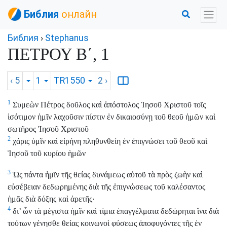
Библия
онлайн
Библия
›
Stephanus
ΠΕΤΡΟΥ Β΄, 1
‹ 5
1
TR1550
2
›
1
Συμεὼν Πέτρος δοῦλος καὶ ἀπόστολος Ἰησοῦ Χριστοῦ τοῖς
ἰσότιμον ἡμῖν λαχοῦσιν πίστιν ἐν δικαιοσύνῃ τοῦ θεοῦ ἡμῶν καὶ
σωτῆρος Ἰησοῦ Χριστοῦ
2
χάρις ὑμῖν καὶ εἰρήνη πληθυνθείη ἐν ἐπιγνώσει τοῦ θεοῦ καὶ
Ἰησοῦ τοῦ κυρίου ἡμῶν
3
Ὡς πάντα ἡμῖν τῆς θείας δυνάμεως αὐτοῦ τὰ πρὸς ζωὴν καὶ
εὐσέβειαν δεδωρημένης διὰ τῆς ἐπιγνώσεως τοῦ καλέσαντος
ἡμᾶς διὰ δόξης καὶ ἀρετῆς·
4
δι’ ὧν τὰ μέγιστα ἡμῖν καὶ τίμια ἐπαγγέλματα δεδώρηται ἵνα διὰ
τούτων γένησθε θείας κοινωνοὶ φύσεως ἀποφυγόντες τῆς ἐν