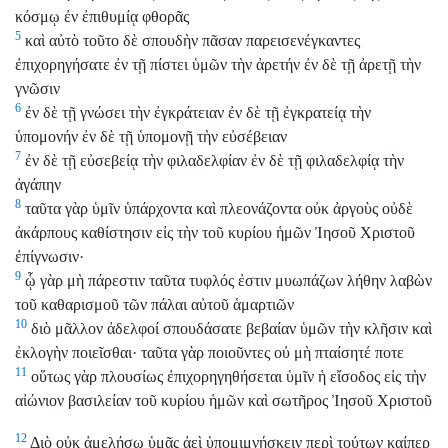
κόσμῳ ἐν ἐπιθυμίᾳ φθορᾶς
5
καὶ αὐτὸ τοῦτο δὲ σπουδὴν πᾶσαν παρεισενέγκαντες
ἐπιχορηγήσατε ἐν τῇ πίστει ὑμῶν τὴν ἀρετήν ἐν δὲ τῇ ἀρετῇ τὴν
γνῶσιν
6
ἐν δὲ τῇ γνώσει τὴν ἐγκράτειαν ἐν δὲ τῇ ἐγκρατείᾳ τὴν
ὑπομονήν ἐν δὲ τῇ ὑπομονῇ τὴν εὐσέβειαν
7
ἐν δὲ τῇ εὐσεβείᾳ τὴν φιλαδελφίαν ἐν δὲ τῇ φιλαδελφίᾳ τὴν
ἀγάπην
8
ταῦτα γὰρ ὑμῖν ὑπάρχοντα καὶ πλεονάζοντα οὐκ ἀργοὺς οὐδὲ
ἀκάρπους καθίστησιν εἰς τὴν τοῦ κυρίου ἡμῶν Ἰησοῦ Χριστοῦ
ἐπίγνωσιν·
9
ᾧ γὰρ μὴ πάρεστιν ταῦτα τυφλός ἐστιν μυωπάζων λήθην λαβὼν
τοῦ καθαρισμοῦ τῶν πάλαι αὐτοῦ ἁμαρτιῶν
10
διὸ μᾶλλον ἀδελφοί σπουδάσατε βεβαίαν ὑμῶν τὴν κλῆσιν καὶ
ἐκλογὴν ποιεῖσθαι· ταῦτα γὰρ ποιοῦντες οὐ μὴ πταίσητέ ποτε
11
οὕτως γὰρ πλουσίως ἐπιχορηγηθήσεται ὑμῖν ἡ εἴσοδος εἰς τὴν
αἰώνιον βασιλείαν τοῦ κυρίου ἡμῶν καὶ σωτῆρος Ἰησοῦ Χριστοῦ
12
Διὸ οὐκ ἀμελήσω ὑμᾶς ἀεὶ ὑπομιμνῄσκειν περὶ τούτων καίπερ