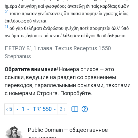
ἡμέρα διαυγάσῃ καὶ φωσφόρος ἀνατείλῃ ἐν ταῖς καρδίαις ὑμῶν
20
τοῦτο πρῶτον γινώσκοντες ὅτι πᾶσα προφητεία γραφῆς ἰδίας
ἐπιλύσεως οὐ γίνεται·
21
οὐ γὰρ θελήματι ἀνθρώπου ἠνέχθη ποτέ προφητεία ἀλλ’ ὑπὸ
πνεύματος ἁγίου φερόμενοι ἐλάλησαν οἱ ἅγιοι θεοῦ ἄνθρωποι
ΠΕΤΡΟΥ Β΄, 1 глава. Textus Receptus 1550
Stephanus
Обратите внимание
! Номера стихов — это
ссылки, ведущие на раздел со сравнением
переводов, параллельными ссылками, текстами
с номерами Стронга. Попробуйте.
‹ 5
1
TR1550
2
›
Public Domain — общественное