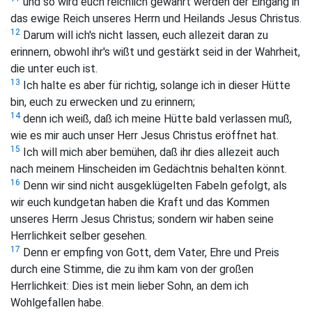
und so wird euch reichlich gewährt werden der Eingang in
das ewige Reich unseres Herrn und Heilands Jesus Christus.
12
Darum will ich's nicht lassen, euch allezeit daran zu
erinnern, obwohl ihr's wißt und gestärkt seid in der Wahrheit,
die unter euch ist.
13
Ich halte es aber für richtig, solange ich in dieser Hütte
bin, euch zu erwecken und zu erinnern;
14
denn ich weiß, daß ich meine Hütte bald verlassen muß,
wie es mir auch unser Herr Jesus Christus eröffnet hat.
15
Ich will mich aber bemühen, daß ihr dies allezeit auch
nach meinem Hinscheiden im Gedächtnis behalten könnt.
16
Denn wir sind nicht ausgeklügelten Fabeln gefolgt, als
wir euch kundgetan haben die Kraft und das Kommen
unseres Herrn Jesus Christus; sondern wir haben seine
Herrlichkeit selber gesehen.
17
Denn er empfing von Gott, dem Vater, Ehre und Preis
durch eine Stimme, die zu ihm kam von der großen
Herrlichkeit: Dies ist mein lieber Sohn, an dem ich
Wohlgefallen habe.