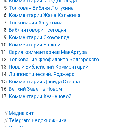
Комментарии МакДональда
Толковая Библия Лопухина
Комментарии Жана Кальвина
Толкования Августина
Библия говорит сегодня
Комментарии Скоуфилда
Комментарии Баркли
Серия комментариев МакАртура
Толкование Феофилакта Болгарского
Новый Библейский Комментарий
Лингвистический. Роджерс
Комментарии Давида Стерна
Ветхий Завет в Новом
Комментарии Кузнецовой
//
Медиа кит
//
Telegram недокнижника