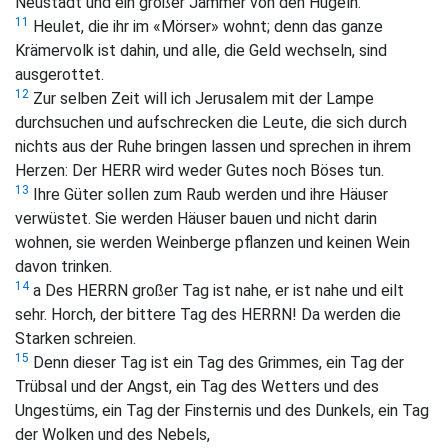
Neustadt und ein großer Jammer von den Hügeln.
11
Heulet, die ihr im «Mörser» wohnt; denn das ganze
Krämervolk ist dahin, und alle, die Geld wechseln, sind
ausgerottet.
12
Zur selben Zeit will ich Jerusalem mit der Lampe
durchsuchen und aufschrecken die Leute, die sich durch
nichts aus der Ruhe bringen lassen und sprechen in ihrem
Herzen: Der HERR wird weder Gutes noch Böses tun.
13
Ihre Güter sollen zum Raub werden und ihre Häuser
verwüstet. Sie werden Häuser bauen und nicht darin
wohnen, sie werden Weinberge pflanzen und keinen Wein
davon trinken.
14
a Des HERRN großer Tag ist nahe, er ist nahe und eilt
sehr. Horch, der bittere Tag des HERRN! Da werden die
Starken schreien.
15
Denn dieser Tag ist ein Tag des Grimmes, ein Tag der
Trübsal und der Angst, ein Tag des Wetters und des
Ungestüms, ein Tag der Finsternis und des Dunkels, ein Tag
der Wolken und des Nebels,