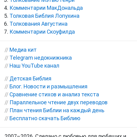
Толкование Мэтью Генри
Комментарии МакДональда
Толковая Библия Лопухина
Толкования Августина
Комментарии Скоуфилда
//
Медиа кит
//
Telegram недокнижника
//
Наш YouTube канал
//
Детская Библия
//
Блог. Новости и размышления
//
Сравнение стихов и анализ текста
//
Параллельное чтение двух переводов
//
План чтения Библии на каждый день
//
Бесплатно скачать Библию
2007–2026. Сделано с любовью для любящих и