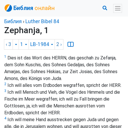
Библия
онлайн
Библия
›
Luther Bibel 84
Zephanja, 1
‹ 3
1
LB-1984
2
›
1
Dies ist das Wort des HERRN, das geschah zu Zefanja,
dem Sohn Kuschis, des Sohnes Gedaljas, des Sohnes
Amarjas, des Sohnes Hiskias, zur Zeit Josias, des Sohnes
Amons, des Königs von Juda.
2
Ich will alles vom Erdboden wegraffen, spricht der HERR.
3
Ich will Mensch und Vieh, die Vögel des Himmels und die
Fische im Meer wegraffen; ich will zu Fall bringen die
Gottlosen, ja, ich will die Menschen ausrotten vom
Erdboden, spricht der HERR.
4
Ich will meine Hand ausstrecken gegen Juda und gegen
alle, die in Jerusalem wohnen, und will ausrotten von dieser