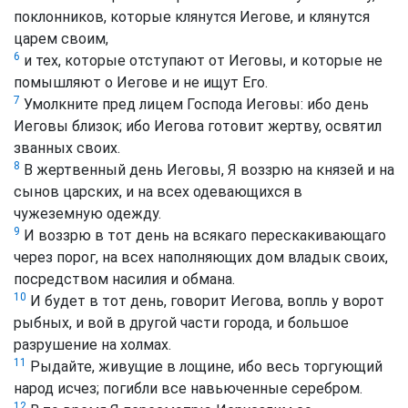
поклонников, которые клянутся Иегове, и клянутся
царем своим,
6
и тех, которые отступают от Иеговы, и которые не
помышляют о Иегове и не ищут Его.
7
Умолкните пред лицем Господа Иеговы: ибо день
Иеговы близок; ибо Иегова готовит жертву, освятил
званных своих.
8
В жертвенный день Иеговы, Я воззрю на князей и на
сынов царских, и на всех одевающихся в
чужеземную одежду.
9
И воззрю в тот день на всякаго перескакивающаго
через порог, на всех наполняющих дом владык своих,
посредством насилия и обмана.
10
И будет в тот день, говорит Иегова, вопль у ворот
рыбных, и вой в другой части города, и большое
разрушение на холмах.
11
Рыдайте, живущие в лощине, ибо весь торгующий
народ исчез; погибли все навьюченные серебром.
12