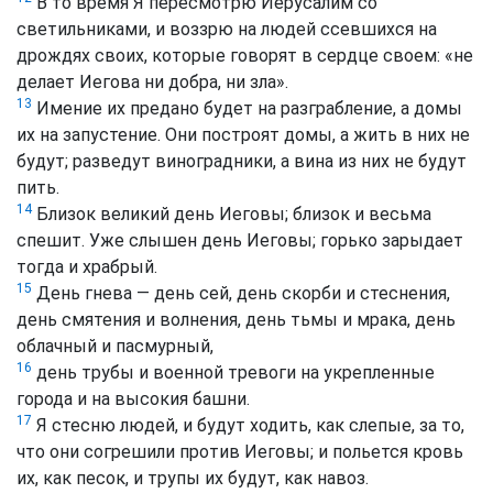
В то время Я пересмотрю Иерусалим со
светильниками, и воззрю на людей ссевшихся на
дрождях своих, которые говорят в сердце своем: «не
делает Иегова ни добра, ни зла».
13
Имение их предано будет на разграбление, а домы
их на запустение. Они построят домы, а жить в них не
будут; разведут виноградники, а вина из них не будут
пить.
14
Близок великий день Иеговы; близок и весьма
спешит. Уже слышен день Иеговы; горько зарыдает
тогда и храбрый.
15
День гнева — день сей, день скорби и стеснения,
день смятения и волнения, день тьмы и мрака, день
облачный и пасмурный,
16
день трубы и военной тревоги на укрепленные
города и на высокия башни.
17
Я стесню людей, и будут ходить, как слепые, за то,
что они согрешили против Иеговы; и польется кровь
их, как песок, и трупы их будут, как навоз.