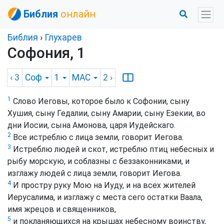
Библия
онлайн
Библия
›
Глухарев
Софония, 1
‹ 3
Соф
1
MAC
2
›
1
Слово Иеговы, которое было к Софонии, сыну
Хушия, сыну Гедалии, сыну Амарии, сыну Езекии, во
дни Иосии, сына Амонова, царя Иудейскаго.
2
Все истреблю с лица земли, говорит Иегова.
3
Истреблю людей и скот, истреблю птиц небесных и
рыбу морскую, и соблазны с беззаконниками, и
изглажу людей с лица земли, говорит Иегова.
4
И простру руку Мою на Иуду, и на всех жителей
Иерусалима, и изглажу с места сего остатки Ваала,
имя жрецов и священников,
5
и покланяющихся на крышах небесному воинству,