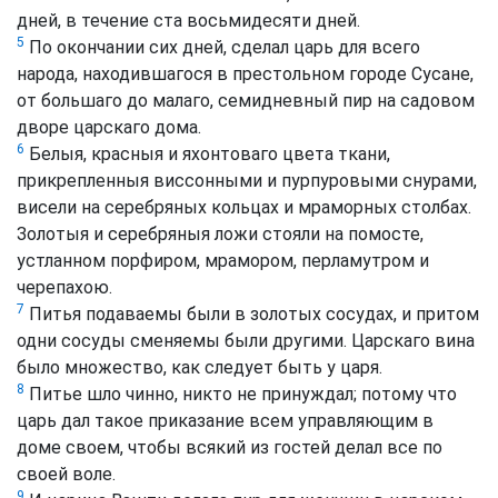
дней, в течение ста восьмидесяти дней.
5
По окончании сих дней, сделал царь для всего
народа, находившагося в престольном городе Сусане,
от большаго до малаго, семидневный пир на садовом
дворе царскаго дома.
6
Белыя, красныя и яхонтоваго цвета ткани,
прикрепленныя виссонными и пурпуровыми снурами,
висели на серебряных кольцах и мраморных столбах.
Золотыя и серебряныя ложи стояли на помосте,
устланном порфиром, мрамором, перламутром и
черепахою.
7
Питья подаваемы были в золотых сосудах, и притом
одни сосуды сменяемы были другими. Царскаго вина
было множество, как следует быть у царя.
8
Питье шло чинно, никто не принуждал; потому что
царь дал такое приказание всем управляющим в
доме своем, чтобы всякий из гостей делал все по
своей воле.
9