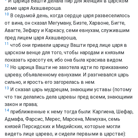
И царица Вашти делала пир для женщин в царском
доме царя Ахашвероша.
10
В седьмой день, когда сердце царя развеселилось
от вина, он сказал Мегуману, Бизте, Харвоне, Бигте,
Авагте, Зефару и Каркасу, семи евнухам, служившим
пред лицем царя Ахашвероша,
11
чтоб они привели царицу Вашти пред лице царя в
царском венце для того, чтобы народам и князьям
показать красоту ея, ибо она была красива видом.
12
Но царица Вашти не захотела идти по приказанию
цареву, объявленному евнухами. И разгневался царь
сильно, и ярость его загорелась в нем.
13
И сказал царь мудрецам, знающим уставы (потому
что так делались дела царевы пред всеми, знающими
закон и права;
14
приближенные к нему тогда были: Каргиена, Шефар,
Адмафа, Фарсис, Мерес, Марсена, Мемухан, семь
князей Персидских и Мидийских, которые могли
видеть лице царево, и сидели первыми в царстве):