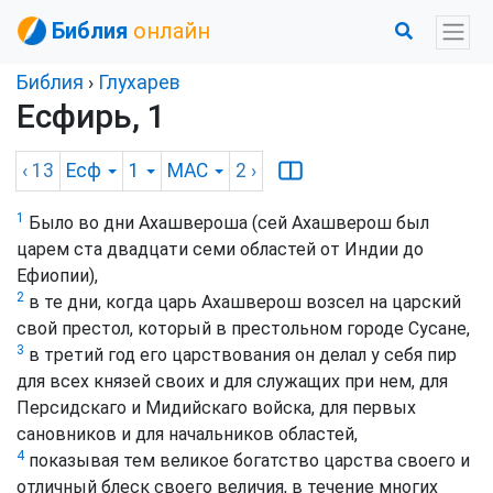
Библия
онлайн
Библия
›
Глухарев
Есфирь, 1
‹ 13
Есф
1
MAC
2
›
1
Было во дни Ахашвероша (сей Ахашверош был
царем ста двадцати семи областей от Индии до
Ефиопии),
2
в те дни, когда царь Ахашверош возсел на царский
свой престол, который в престольном городе Сусане,
3
в третий год его царствования он делал у себя пир
для всех князей своих и для служащих при нем, для
Персидскаго и Мидийскаго войска, для первых
сановников и для начальников областей,
4
показывая тем великое богатство царства своего и
отличный блеск своего величия, в течение многих