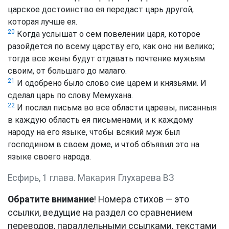
царское достоинство ея передаст царь другой,
которая лучше ея.
20
Когда услышат о сем повелении царя, которое
разойдется по всему царству его, как оно ни велико;
тогда все жены будут отдавать почтение мужьям
своим, от большаго до малаго.
21
И одобрено было слово сие царем и князьями. И
сделал царь по слову Мемухана.
22
И послал письма во все области царевы, писанныя
в каждую область ея письменами, и к каждому
народу на его языке, чтобы всякий муж был
господином в своем доме, и чтоб объявил это на
языке своего народа.
Есфирь, 1 глава. Макария Глухарева ВЗ
Обратите внимание
! Номера стихов — это
ссылки, ведущие на раздел со сравнением
переводов, параллельными ссылками, текстами