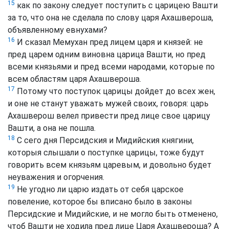
15
как по закону следует поступить с царицею Вашти
за то, что она не сделала по слову царя Ахашвероша,
объявленному евнухами?
16
И сказал Мемухан пред лицем царя и князей: не
пред царем одним виновна царица Вашти, но пред
всеми князьями и пред всеми народами, которые по
всем областям царя Ахашвероша.
17
Потому что поступок царицы дойдет до всех жен,
и оне не станут уважать мужей своих, говоря: царь
Ахашверош велел привести пред лице свое царицу
Вашти, а она не пошла.
18
С сего дня Персидския и Мидийския княгини,
которыя слышали о поступке царицы, тоже будут
говорить всем князьям царевым, и довольно будет
неуважения и огорчения.
19
Не угодно ли царю издать от себя царское
повеление, которое бы вписано было в законы
Персидские и Мидийские, и не могло быть отменено,
чтоб Вашти не ходила пред лице Царя Ахашвероша? А