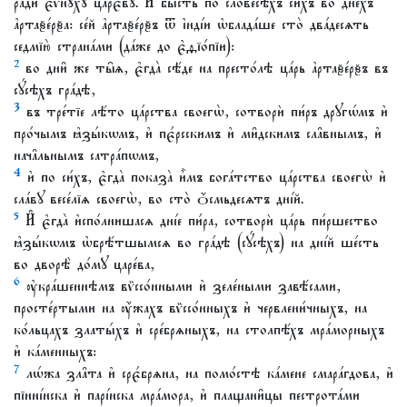
ра́ди є҆ѵнꙋ̑хꙋ царє́вꙋ. И҆ бы́сть по словесѣ́хъ си́хъ во дне́хъ
а҆ртаѯе́рѯа: се́й а҆ртаѯе́рѯъ ѿ і҆нді́и ѡ҆блада́ше сто̀ два́десѧть
седмїю̀ страна́ми (да́же до є҆ѳїо́пїи):
2
во дни̑ же ты̑ѧ, є҆гда̀ сѣ́де на престо́лѣ ца́рь а҆ртаѯе́рѯъ въ
сꙋ́сѣхъ гра́дѣ,
3
въ тре́тїе лѣ́то ца́рства своегѡ̀, сотворѝ пи́ръ дрꙋгѡ́мъ и҆
про́чымъ ꙗ҆зы́кѡмъ, и҆ пє́рсскимъ и҆ ми̑дскимъ сла̑внымъ, и҆
нача̑льнымъ сатра́пѡмъ,
4
и҆ по си́хъ, є҆гда̀ показа̀ и҆̀мъ бога́тство ца́рства своегѡ̀ и҆
сла́вꙋ весе́лїѧ своегѡ̀, во сто̀ ѻ҆́смьдесѧтъ дні́й.
5
И҆ є҆гда̀ и҆спо́лнишасѧ дні́е пи́ра, сотворѝ ца́рь пи́ршество
ꙗ҆зы́кѡмъ ѡ҆брѣ́тшымсѧ во гра́дѣ (сꙋ́сѣхъ) на дні́й ше́сть
во дворѣ̀ до́мꙋ царе́ва,
6
ᲂу҆кра́шеннѣмъ вѷссо́нными и҆ зеле́ными завѣ́сами,
просте́ртыми на ᲂу҆́жахъ вѷссо́нныхъ и҆ червлени́чныхъ, на
ко́льцахъ златы́хъ и҆ сре́брѧныхъ, на столпѣ́хъ мра́морныхъ
и҆ ка́менныхъ:
7
лѡ́жа зла̑та и҆ срє́брѧна, на помо́стѣ ка́мене смара́гдова, и҆
пїнні́нска и҆ парі́нска мра́мора, и҆ плащани̑цы пестрота́ми