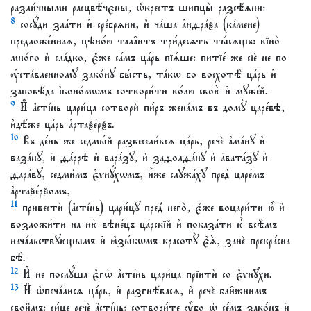
разли́чными расцвѣ́чєны, ѡ҆́крестъ шипцы̀ разсѣ́ѧни:
8
сосꙋ́ди зла́ти и҆ сре́брѧни, и҆ ча́ша а҆нѳра́ѯа (ка́мене)
предложе́ннаѧ, цѣно́ю тала̑нтъ три́десѧть ты́сѧщъ: вїно̀
мно́го и҆ сла́дко, є҆́же са́мъ ца́рь пїѧ́ше: питїе́ же сїѐ не по
ᲂу҆ста́вленномꙋ зако́нꙋ бы́сть, та́кѡ бо восхотѣ̀ ца́рь и҆
заповѣ́да і҆коно́мѡмъ сотвори́ти во́лю свою̀ и҆ мꙋже́й.
9
И҆ а҆сті́нь цари́ца сотворѝ пи́ръ жена́мъ въ домꙋ̀ царе́вѣ,
и҆дѣ́же ца́рь а҆ртаѯе́рѯъ.
10
Въ де́нь же седмы́й развесели́всѧ ца́рь, речѐ а҆ма́нꙋ и҆
ваза́нꙋ, и҆ ѳа́ррѣ и҆ вара́зꙋ, и҆ заѳолѳа́нꙋ и҆ а҆вата́зꙋ и҆
ѳара́вꙋ, седми́мъ є҆ѵнꙋ́хѡмъ, и҆̀же слꙋжа́хꙋ пред̾ царе́мъ
а҆ртаѯе́рѯомъ,
11
привестѝ (а҆сті́нь) цари́цꙋ пред̾ него̀, є҆́же воцари́ти ю҆̀ и҆
возложи́ти на ню̀ вѣне́цъ ца́рскїй и҆ показа́ти ю҆̀ всѣ̑мъ
нача́льствꙋющымъ и҆ ꙗ҆зы́кѡмъ красотꙋ̀ є҆ѧ̀, занѐ прекра́сна
бѣ̀.
12
И҆ не послꙋ́ша є҆гѡ̀ а҆сті́нь цари́ца прїитѝ со є҆ѵнꙋ̑хи.
13
И҆ ѡ҆печа́лисѧ ца́рь, и҆ разгнѣ́васѧ, и҆ речѐ бли̑жнимъ
свои̑мъ: си́це речѐ а҆сті́нь: сотвори́те ᲂу҆̀бо ѡ҆ се́мъ зако́нъ и҆