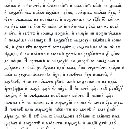
ско́рбь и҆ тѣснота̀, и҆ ѡ҆ѕлобле́нїе и҆ смѧте́нїе ве́лїе на землѝ,
и҆ возмꙋти́сѧ всѧ́къ ꙗ҆зы́къ првⷣнъ, боѧ́щесѧ ѕло́бы и҆́хъ, и҆
ᲂу҆гото́вашасѧ на поги́бель, и҆ возопи́ша ко гдⷭ҇ꙋ: ѿ во́плѧ
же и҆́хъ бы́сть а҆́ки ѿ ма́лагѡ и҆сто́чника рѣка̀ ве́лїѧ, вода̀
мно́га: и҆ свѣ́тъ и҆ со́лнце возсїѧ̀, и҆ смире́ннїи вознесо́шасѧ
и҆ поѧдо́ша сла́вныхъ. И҆ возбнꙋ́въ мардохе́й ви́дѣвый со́нїе
сїѐ, и҆ є҆́же бг҃ъ восхотѣ̀ сотвори́ти, содержа́ше со́нїе сїѐ въ
се́рдцы, и҆ во всѧ́цѣмъ словесѝ хотѧ́ше разꙋмѣ́ти є҆̀ да́же
до но́щи. И҆ пребыва́ше мардохе́й во дворѣ̀ со гава́ѳомъ и҆
ѳа́рромъ двѣма̀ є҆ѵнꙋ́хома царе́выма, и҆̀же стрежа́ста дво́ръ: и҆
слы́ша разглагѡ́льствїѧ и҆́хъ, и҆ совѣ́ты и҆́хъ и҆спыта̀, и҆
разꙋмѣ̀, ꙗ҆́кѡ гото́вѧтъ рꙋ́цѣ своѝ возложи́ти на царѧ̀
а҆ртаѯе́рѯа: и҆ сказа̀ царю̀ ѡ҆ ни́хъ. И҆ и҆спыта̀ ца́рь двꙋ̀ є҆ѵнꙋ̑хꙋ
своє́ю, и҆ и҆сповѣ̑давша повѣ̑шена бы́ста. И҆ написа̀ ца́рь
словеса̀ сїѧ̑ на па́мѧть, и҆ мардохе́й написа̀ ѡ҆ словесѣ́хъ си́хъ.
И҆ повелѣ̀ ца́рь мардохе́ю слꙋжи́ти во дворѣ̀ и҆ дадѐ є҆мꙋ̀
да́ры за сїѐ. И҆ бѣ̀ а҆ма́нъ а҆мада́ѳовъ вꙋге́анинъ сла́венъ пред̾
царе́мъ и҆ восхотѣ̀ ѡ҆ѕло́бити мардохе́а и҆ люді́й є҆гѡ̀ двꙋ̀