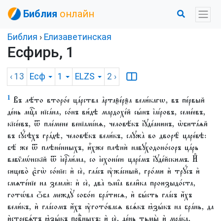
Библия
онлайн
Библия
›
Елизаветинская
Есфирь, 1
‹ 13
Есф
1
ELZS
2
›
1
Въ лѣ́то второ́е ца́рства а҆ртаѯе́рѯа вели́кагѡ, въ пе́рвый
де́нь мцⷭ҇а нїса́на, со́нъ ви́дѣ мардохе́й сы́нъ і҆аі́ровъ, семе́евъ,
кїсе́евъ, ѿ пле́мене венїамі́нѧ, человѣ́къ і҆ꙋде́анинъ, ѡ҆бита́ѧй
въ сꙋ́сѣхъ гра́дѣ, человѣ́къ вели́къ, слꙋжа̀ во дворѣ̀ царе́вѣ:
бѣ́ же ѿ плѣне́нныхъ, и҆̀хже плѣнѝ навꙋходоно́соръ ца́рь
вавѷлѡ́нскїй ѿ і҆ерⷭ҇ли́ма, со і҆ехоні́ею царе́мъ і҆ꙋде́йскимъ. И҆
сицево̀ є҆гѡ̀ со́нїе: и҆ сѐ, гла́съ ᲂу҆жа́сный, гро́ми и҆ трꙋ́съ и҆
смѧте́нїе на землѝ: и҆ сѐ, два̀ ѕмі̑а вели̑ка произыдо́ста,
готѡ́ва ѻ҆́ба междꙋ̀ собо́ю бра́тисѧ, и҆ бы́сть гла́съ и҆́хъ
вели́къ, и҆ гла́сомъ и҆́хъ ᲂу҆гото́васѧ всѧ́къ ꙗ҆зы́къ на бра́нь, да
и҆стребѧ́тъ ꙗ҆зы́къ првⷣныхъ: и҆ сѐ, де́нь тьмы̀ и҆ мра́ка,