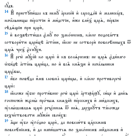
сꙋ́дъ.
14
И҆ пристꙋпи́ша къ немꙋ̀ а҆ркесе́й и҆ сарсоѳе́й и҆ малисеа́ръ,
нача̑льницы пе́рсстїи и҆ ми́дстїи, и҆̀же бли́з̾ царѧ̀, пе́рвїи
сѣдѧ́щїи при царѝ,
15
и҆ возвѣсти́ша є҆мꙋ̀ по зако́нѡмъ, ка́кѡ подоба́етъ
сотвори́ти цари́цѣ а҆сті́ни, ꙗ҆́кѡ не сотворѝ повелѣ́нныхъ ѿ
царѧ̀ чрез̾ є҆ѵнꙋ́хи.
16
И҆ речѐ мꙋхе́й ко царю̀ и҆ къ болѧ́рѡмъ: не царѧ̀ є҆ди́наго
ѡ҆би́дѣ а҆сті́нь цари́ца, но и҆ всѧ̑ кнѧ̑зи и҆ нача́льники
царє́вы,
17
и҆́бо повѣ́да и҆̀мъ словеса̀ цари́цы, и҆ ка́кѡ противоречѐ
царю̀:
18
ꙗ҆́коже ᲂу҆́бѡ проти́внѡ речѐ царю̀ а҆ртаѯе́рѯꙋ, си́це и҆ дне́сь
госпѡжѝ жєны̀ про́чыѧ кнѧзе́й пе́рсскихъ и҆ ми́дскихъ,
ᲂу҆слы́шавшѧ царю̀ речє́ннаѧ ѿ неѧ̀, дерзнꙋ́тъ та́кожде
безче́ствовати мꙋже́и свои́хъ:
19
а҆́ще ᲂу҆̀бо ᲂу҆го́дно царю̀, да повели́тъ ца́рскимъ
повелѣ́нїемъ, и҆ да напи́шетсѧ по зако́нѡмъ ми̑дскимъ и҆