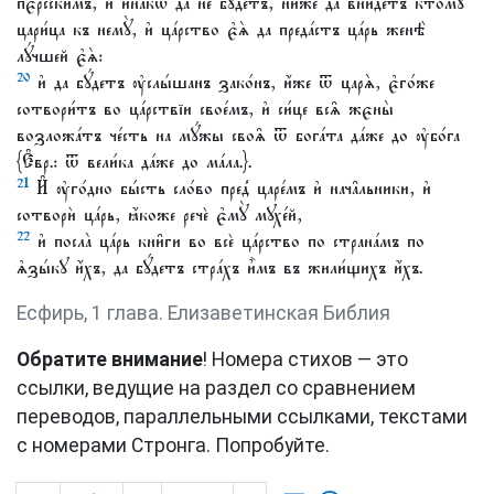
пє́рсскимъ, и҆ и҆́накѡ да не бꙋ́детъ, нижѐ да вни́детъ ктомꙋ̀
цари́ца къ немꙋ̀, и҆ ца́рство є҆ѧ̀ да преда́стъ ца́рь женѣ̀
лꙋ́чшей є҆ѧ̀:
20
и҆ да бꙋ́детъ ᲂу҆слы́шанъ зако́нъ, и҆́же ѿ царѧ̀, є҆го́же
сотвори́тъ во ца́рствїи свое́мъ, и҆ си́це всѧ̑ жєны̀
возложа́тъ че́сть на мꙋ́жы своѧ̑ ѿ бога́та да́же до ᲂу҆бо́га
{Є҆вр.: ѿ вели́ка да́же до ма́ла.}.
21
И҆ ᲂу҆го́дно бы́сть сло́во пред̾ царе́мъ и҆ нача̑льники, и҆
сотворѝ ца́рь, ꙗ҆́коже речѐ є҆мꙋ̀ мꙋхе́й,
22
и҆ посла̀ ца́рь кни̑ги во всѐ ца́рство по страна́мъ по
ѧ҆зы́кꙋ и҆́хъ, да бꙋ́детъ стра́хъ и҆̀мъ въ жили́щихъ и҆́хъ.
Есфирь, 1 глава. Елизаветинская Библия
Обратите внимание
! Номера стихов — это
ссылки, ведущие на раздел со сравнением
переводов, параллельными ссылками, текстами
с номерами Стронга. Попробуйте.