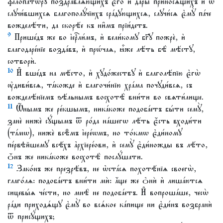
фїлопа́тѡрꙋ поздравлѧ́ющихъ є҆го̀ и҆ да́ры приносѧ́щихъ и҆ ѡ҆
слꙋчи́вшихсѧ благополꙋ́чїихъ сра́дꙋющихсѧ, слꙋчи́сѧ є҆мꙋ̀ па́че
вожделѣ́ти, да скорѣ́е къ ни̑мъ прїи́детъ.
9
Прише́дъ же во і҆ерⷭ҇ли́мъ, и҆ вели́комꙋ бг҃ꙋ пожрѐ, и҆
благодаре́нїе возда́въ, и҆ прѡ́чаѧ, ꙗ҆̀же лѣ́ть бѣ̀ мѣ́стꙋ,
сотворѝ.
10
И҆ вше́дъ на мѣ́сто, и҆ хꙋдо́жествꙋ и҆ благолѣ́пїю є҆гѡ̀
ᲂу҆диви́всѧ, та́кожде и҆ благочи́нїю хра́ма почꙋди́всѧ, съ
вожделѣ́нїемъ ѕѣ́льнымъ восхотѣ̀ вни́ти во свѧти́лище.
11
Ѡ҆́нымъ же ре́кшымъ, ника́коже подоба́етъ бы́ти семꙋ̀,
занѐ нижѐ сꙋ́щымъ ѿ ро́да на́шегѡ лѣ́ть є҆́сть входи́ти
(та́мѡ), нижѐ всѣ̑мъ і҆ере́ѡмъ, но то́кмѡ є҆ди́номꙋ
пе́рвѣйшемꙋ всѣ́хъ а҆рхїере́ови, и҆ семꙋ̀ є҆ди́ножды въ лѣ́то,
ѻ҆́нъ же ника́коже восхотѣ̀ послꙋ́шати.
12
Зако́нъ же презрѣ́въ, не ѡ҆ста́сѧ похотѣ́нїѧ своегѡ̀,
глаго́лѧ: подоба́етъ вни́ти мѝ: а҆́ще же ѻ҆нѝ и҆ лиша́ютсѧ
сицевы́ѧ че́сти, но мнѣ̀ не подоба́етъ. И҆ вопроша́ше, чесѡ̀
ра́ди приходѧ́щꙋ є҆мꙋ̀ во всѧ́кое ка́пище ни є҆ди́нъ возбранѝ
ѿ присꙋ́щихъ;