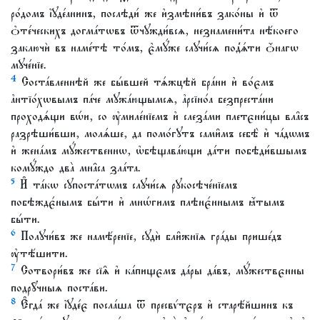
ро́домъ і҆ꙋде́анинъ, послѣди́ же и҆змѣни́въ зако́ны и҆ ѿ
ѻ҆те́ческихъ догма́тѡвъ ѿчꙋжди́всѧ, незнамени́та нѣ́коего
заключѝ въ наме́тѣ то́мъ, є҆мꙋ́же слꙋчи́сѧ под̾ѧ́ти ѻ҆́нагѡ
мꙋче́нїе.
4
Соста́вленнѣй же бы́вшей тѧ́жцѣй бра́ни и҆ во́ємъ
а҆нтїо́хѡвымъ па́че мꙋжа́ющымсѧ, а҆рсїно́а безпреста́ни
проходѧ́щи вѡ́и, со ᲂу҆миле́нїемъ и҆ слеза́ми плетєни́цы вла̑съ
разрѣши́вши, молѧ́ше, да помо́гꙋтъ сами̑мъ себѣ̀ и҆ ча́дѡмъ
и҆ жена́мъ мꙋ́жественнѡ, ѡ҆бѣщава́ющи да́ти побѣди́вшымъ
комꙋ́ждо два̀ мна̑са зла́та.
5
И҆ та́кѡ сꙋпоста́тѡмъ слꙋчи́сѧ рꙋкосѣче́нїемъ
побѣждє́нымъ бы́ти и҆ мнѡ́гимъ плѣнє́ннымъ ꙗ҆́тымъ
бы́ти.
6
Полꙋчи́въ же намѣ́ренїе, сꙋдѝ бли̑жнїѧ гра́ды прише́дъ
ᲂу҆тѣ́шити.
7
Сотвори́въ же сїѧ̑ и҆ ка́пищємъ да́ры да́въ, мꙋ́жествєнны
подрꙋ̑чныѧ поста́ви.
8
Є҆гда́ же і҆ꙋде́є посла́ша ѿ пресвѵ́тєръ и҆ старѣ́йшинъ къ