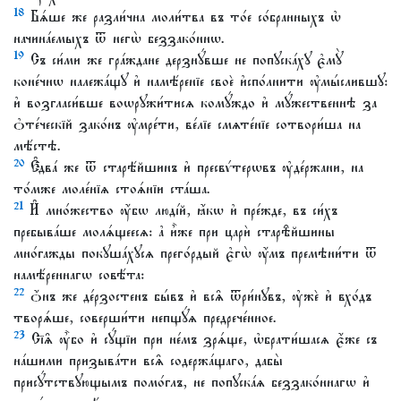
18
Бѧ́ше же разли́чна моли́тва въ то́е со́бранныхъ ѡ҆
начина́емыхъ ѿ негѡ̀ беззако́ннѡ.
19
Съ си́ми же гра́ждане дерзнꙋ́вше не попꙋска́хꙋ є҆мꙋ̀
коне́чнѡ належа́щꙋ и҆ намѣ́ренїе своѐ и҆спо́лнити ᲂу҆мы́слившꙋ:
и҆ возгласи́вше воѡрꙋжи́тисѧ комꙋ́ждо и҆ мꙋ́жественнѣ за
ѻ҆те́ческїй зако́нъ ᲂу҆мре́ти, ве́лїе смѧте́нїе сотвори́ша на
мѣ́стѣ.
20
Є҆два́ же ѿ старѣ́йшинъ и҆ пресвѵ́терѡвъ ᲂу҆де́ржани, на
то́мже моле́нїѧ стоѧ́нїи ста́ша.
21
И҆ мно́жество ᲂу҆́бѡ люді́й, ꙗ҆́кѡ и҆ пре́жде, въ си́хъ
пребыва́ше молѧ́щеесѧ: а҆ и҆̀же при царѝ старѣ̑йшины
мно́гажды покꙋша́хꙋсѧ прего́рдый є҆гѡ̀ ᲂу҆́мъ премѣни́ти ѿ
намѣ́реннагѡ совѣ́та:
22
ѻ҆́нъ же де́рзостенъ бы́въ и҆ всѧ̑ ѿри́нꙋвъ, ᲂу҆жѐ и҆ вхо́дъ
творѧ́ше, соверши́ти непщꙋ́ѧ предрече́нное.
23
Сїѧ̑ ᲂу҆̀бо и҆ сꙋ́щїи при не́мъ зрѧ́ще, ѡ҆брати́шасѧ є҆́же съ
на́шими призыва́ти всѧ̑ содержа́щаго, дабы̀
присꙋ́тствꙋющымъ помо́глъ, не попꙋска́ѧ беззако́ннагѡ и҆