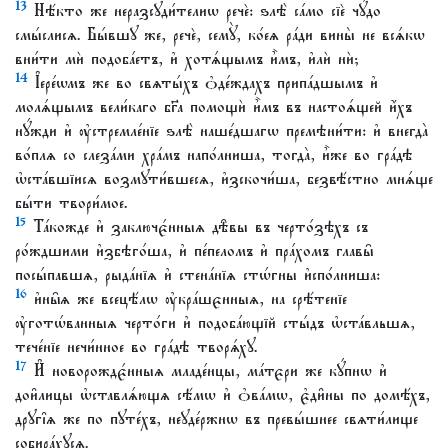
13
Нѣ́кто же неразсꙋди́телиѡ речѐ: ѕлѣ̀ са́мо сїѐ чꙋ́до
смы́слисѧ. Бы́вшꙋ же, речѐ, семꙋ̀, ко́еѧ ра́ди вины̀ не всѧ́кѡ
вни́ти мѝ подоба́етъ, и҆ хотѧ́щымъ и҆̀мъ, и҆лѝ нѝ;
14
І҆ере́ѡмъ же во свѧты́хъ ѻ҆де́ждахъ припа́дшымъ и҆
молѧ́щымъ вели́каго бг҃а помощѝ и҆̀мъ въ настоѧ́щей и҆́хъ
нꙋ́жди и҆ ᲂу҆стремле́нїе ѕлѣ̀ наше́дшагѡ премѣни́ти: и҆ внегда̀
во́плѧ со слеза́ми хра́мъ напо́лниша, тогда̀, и҆̀же во гра́дѣ
ѡ҆ста́вшїисѧ возмꙋти́вшесѧ, и҆зскочи́ша, безвѣ́стно мнѧ́ще
бы́ти твори́мое.
15
Та́кожде и҆ заключє́нныѧ дѣ̑вы въ черто́зѣхъ съ
ро́ждшими и҆збѣго́ша, и҆ пе́пеломъ и҆ пра́хомъ главы̑
посы́павшѧ, рыда́нїѧ и҆ стена́нїѧ стѡ́гны и҆спо́лниша:
16
и҆ны̑ѧ же всецѣ́лѡ ᲂу҆кра́шєнныѧ, на срѣ́тенїе
ᲂу҆готѡ́ванныѧ черто́ги и҆ подоба́ющїй сты́дъ ѡ҆ста́вльшѧ,
тече́нїе нечи́нное во гра́дѣ творѧ́хꙋ.
17
И҆ новорождє́нныѧ младе́нцы, ма́тєри же кꙋ́пнѡ и҆
дои̑лицы ѡ҆ставлѧ́ющѧ сѣ́мѡ и҆ ѻ҆ва́мѡ, є҆ди̑ны по домѣ́хъ,
дрꙋгі̑ѧ же по пꙋте́хъ, неꙋде́ржнѡ въ превы́шнее свѧти́лище
собира́хꙋсѧ.