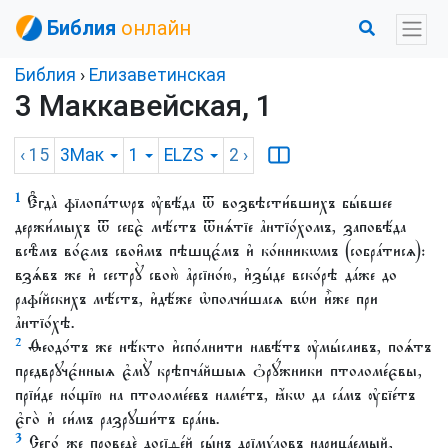
Библия
онлайн
Библия
›
Елизаветинская
3 Маккавейская, 1
‹ 15
3Мак
1
ELZS
2
›
1
Є҆гда̀ фїлопа́тѡръ ᲂу҆вѣ́да ѿ возвѣсти́вшихъ бы́вшее
держи́мыхъ ѿ себє̀ мѣ́стъ ѿнѧ́тїе а҆нтїо́хомъ, заповѣ́да
всѣ̑мъ во́ємъ свои̑мъ пѣшцє́мъ и҆ ко́нникѡмъ (собра́тисѧ):
взѧ́въ же и҆ сестрꙋ̀ свою̀ а҆рсїно́ю, и҆зы́де вско́рѣ да́же до
рафі́йскихъ мѣ́стъ, и҆дѣ́же ѡ҆полчи́шасѧ вѡ́и и҆̀же при
а҆нтїо́хѣ.
2
Ѳеодо́тъ же нѣ́кто и҆спо́лнити навѣ́тъ ᲂу҆мы́сливъ, поѧ́тъ
предврꙋчє́нныѧ є҆мꙋ̀ крѣпча́йшыѧ ѻ҆рꙋ́жники птоломе́євы,
прїи́де но́щїю на птоломе́евъ наме́тъ, ꙗ҆́кѡ да са́мъ ᲂу҆бїе́тъ
є҆го̀ и҆ си́мъ разрꙋши́тъ бра́нь.
3
Сего́ же проведѐ досїѳе́й сы́нъ дрїмѵ́ловъ нарица́емый,