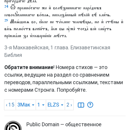
прего́рдагѡ дѣ́ла.
24
Ѿ премно́гагѡ же и҆ болѣ́зненнагѡ наро́дѡвъ
совокꙋ́пленнагѡ во́плѧ, несказа́нный нѣ́кїй бѣ̀ кли́чь.
25
Мнѧ́шесѧ бо, ꙗ҆́кѡ не то́кмѡ человѣ́цы, но и҆ стѣ́ны и҆
ве́сь помо́стъ вопїе́тъ, а҆́ки бы ᲂу҆жѐ тогда̀ всѝ сме́рть
прїима́ли за ѡ҆скверне́нїе мѣ́ста.
3-я Маккавейская, 1 глава. Елизаветинская
Библия
Обратите внимание
! Номера стихов — это
ссылки, ведущие на раздел со сравнением
переводов, параллельными ссылками, текстами
с номерами Стронга. Попробуйте.
‹ 15
3Мак
1
ELZS
2
›
Public Domain — общественное