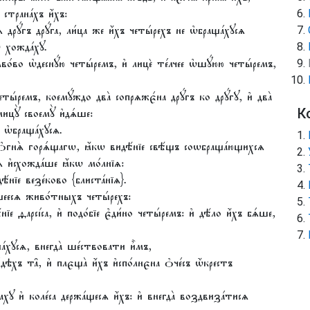
страна́хъ и҆́хъ:
ѧ дрꙋ́гъ дрꙋ́га, ли́ца же и҆́хъ четы́рехъ не ѡ҆браща́хꙋсѧ
̀ хожда́хꙋ.
льво́во ѡ҆деснꙋ́ю четы́ремъ, и҆ лицѐ те́лчее ѡ҆шꙋ́юю четы́ремъ,
 четы́ремъ, коемꙋ́ждо два̀ сопрѧжє́на дрꙋ́гъ ко дрꙋ́гꙋ, и҆ два̀
ицꙋ̀ своемꙋ̀ и҆дѧ́ше:
К
 ѡ҆браща́хꙋсѧ.
ѧ ѻ҆гнѧ̀ горѧ́щагѡ, ꙗ҆́кѡ видѣ́нїе свѣ́щъ соѡбраща́ющихсѧ
̀ и҆схожда́ше ꙗ҆́кѡ мо́лнїѧ:
́нїе везе́ково {блиста́нїѧ}.
́щеесѧ живо́тныхъ четы́рехъ:
́нїе ѳарсі́са, и҆ подо́бїе є҆ди́но четы́ремъ: и҆ дѣ́ло и҆́хъ бѧ́ше,
́хꙋсѧ, внегда̀ ше́ствовати и҆̀мъ,
ѣхъ та̑, и҆ плєща̀ и҆́хъ и҆спо́лнєна ѻ҆че́съ ѡ҆́крестъ
и҆ коле́са держа́щесѧ и҆́хъ: и҆ внегда̀ воздвиза́тисѧ