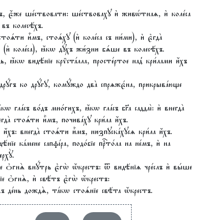
хъ, є҆́же ше́ствовати: ше́ствовахꙋ и҆ живѡ́тнаѧ, и҆ коле́са
въ колесѣ́хъ.
 стоѧ́ти и҆̀мъ, стоѧ́хꙋ (и҆ коле́са съ ни́ми), и҆ є҆гда̀
҆ коле́са), ꙗ҆́кѡ дꙋ́хъ жи́зни бѧ́ше въ колесѣ́хъ.
, ꙗ҆́кѡ видѣ́нїе крѷста́лла, просте́ртое над̾ кри́лами и҆́хъ
е дрꙋ́гъ ко дрꙋ́гꙋ, комꙋ́ждо два̀ спрѧжє́на, прикрыва́юще
кѡ гла́съ во́дъ мно́гихъ, ꙗ҆́кѡ гла́съ бг҃а саддаі̀: и҆ внегда̀
егда̀ стоѧ́ти и҆̀мъ, почива́хꙋ кри́ла и҆́хъ.
и҆́хъ: внегда̀ стоѧ́ти и҆̀мъ, низпꙋска́хꙋсѧ кри́ла и҆́хъ.
ѣ́нїе ка́мене сапфі́ра, подо́бїе прⷭ҇то́ла на не́мъ, и҆ на
рхꙋ̀.
їе ѻ҆гнѧ̀ внꙋ́трь є҆гѡ̀ ѡ҆́крестъ: ѿ видѣ́нїѧ чре́слъ и҆ вы́ше
е ѻ҆гнѧ̀, и҆ свѣ́тъ є҆гѡ̀ ѡ҆́крестъ:
въ де́нь дождѧ̀, та́кѡ стоѧ́нїе свѣ́та ѡ҆́крестъ.