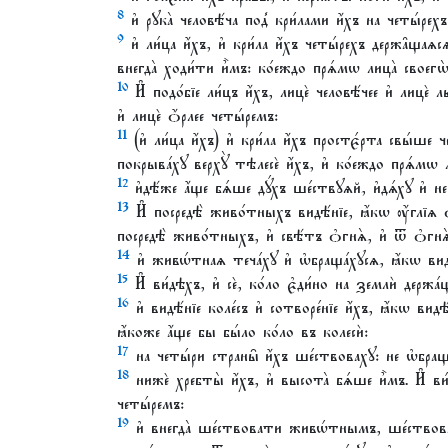
8
и҆ рꙋка̀ человѣ́ча под̾ кри́лами и҆́хъ на четы́рехъ 
9
и҆ ли́ца и҆́хъ, и҆ кри́ла и҆́хъ четы́рехъ держа̑щаѧс
внегда̀ ходи́ти и҆̀мъ: ко́еждо прѧ́мѡ лица̀ своегѡ
10
И҆ подо́бїе ли́цъ и҆́хъ, лицѐ человѣ́чее и҆ лицѐ 
и҆ лицѐ ѻ҆́рлее четы́ремъ:
11
(и҆ ли́ца и҆́хъ) и҆ кри́ла и҆́хъ простє́рта свы́ше
покрыва́хꙋ верхꙋ̀ тѣлесѐ и҆́хъ, и҆ ко́еждо прѧ́мѡ л
12
и҆дѣ́же а҆́ще бѧ́ше дꙋ́хъ ше́ствꙋѧй, и҆дѧ́хꙋ и҆ не
13
И҆ посредѣ̀ живо́тныхъ видѣ́нїе, ꙗ҆́кѡ ᲂу҆́глї
посредѣ̀ живо́тныхъ, и҆ свѣ́тъ ѻ҆гнѧ̀, и҆ ѿ ѻ҆гнѧ
14
и҆ живѡ́тнаѧ теча́хꙋ и҆ ѡ҆браща́хꙋсѧ, ꙗ҆́кѡ видѣ
15
И҆ ви́дѣхъ, и҆ сѐ, ко́ло є҆ди́но на землѝ держа
16
и҆ видѣ́нїе коле́съ и҆ сотворе́нїе и҆́хъ, ꙗ҆́кѡ видѣ
ꙗ҆́коже а҆́ще бы бы́ло ко́ло въ колесѝ:
17
на четы́ри страны̑ и҆́хъ ше́ствовахꙋ: не ѡ҆браща
18
нижѐ хребты̀ и҆́хъ, и҆ высота̀ бѧ́ше и҆̀мъ. И҆ ви́д
четы́ремъ:
19
и҆ внегда̀ ше́ствовати живѡ́тнымъ, ше́ствовахꙋ 