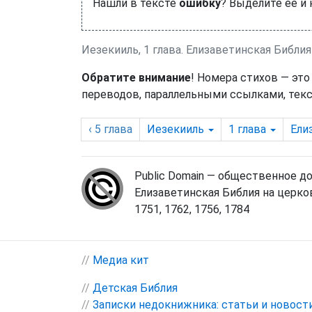
Нашли в тексте
ошибку
? Выделите её и
Иезекииль, 1 глава. Елизаветинская Библия
Обратите внимание
! Номера стихов — это
переводов, параллельными ссылками, текс
‹ 5
глава
Иезекииль
1
глава
Ели
Public Domain — общественное д
Елизаветинская Библия на церко
1751, 1762, 1756, 1784
//
Медиа кит
//
Детская Библия
//
Записки недокнижника: статьи и новост