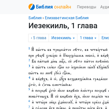
Библия
онлайн
Переводы
Ауд
Библия
›
Елизаветинская Библия
Иезекииль, 1 глава
‹ 5
глава
Иезекииль
1
глава
Ели
1
И҆ бы́сть въ тридесѧ́тое лѣ́то, въ четве́ртый мцⷭ
при рѣцѣ̀ хова́ръ: и҆ ѿверзо́шасѧ небеса̀, и҆ ви́д
2
Въ пѧ́тый де́нь мцⷭ҇а, сїѐ лѣ́то пѧ́тое плѣне́нїѧ
3
и҆ бы́сть сло́во гдⷭ҇не ко і҆езекі́илю сы́нꙋ вꙋзі
бы́сть на мнѣ̀ рꙋка̀ гдⷭ҇нѧ,
4
и҆ ви́дѣхъ, и҆ сѐ, дꙋ́хъ воздвиза́ѧйсѧ грѧдѧ́ше ѿ 
є҆гѡ̀, и҆ ѻ҆́гнь блиста́ѧйсѧ:
5
и҆ посредѣ̀ є҆гѡ̀ ꙗ҆́кѡ видѣ́нїе и҆ле́ктра посредѣ̀ 
живо́тныхъ. И҆ сїѐ видѣ́нїе и҆́хъ, ꙗ҆́кѡ подо́бїе че
6
и҆ четы́ри ли́ца є҆ди́номꙋ, и҆ четы́ри кри́ла є҆ди
7
и҆ го́лєни и҆́хъ пра̑вы, и҆ перна̑ты но́ги и҆́хъ, и҆