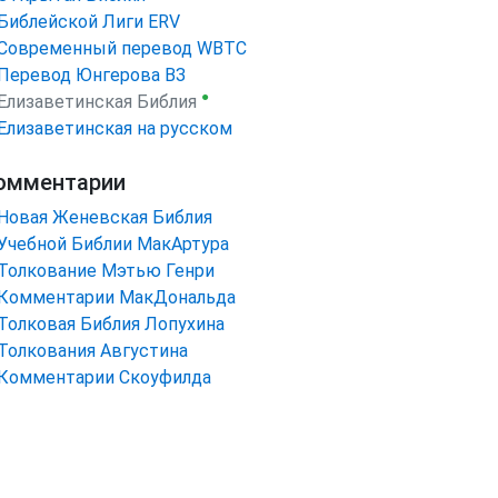
Библейской Лиги ERV
Cовременный перевод WBTC
Перевод Юнгерова ВЗ
●
Елизаветинская Библия
Елизаветинская на русском
омментарии
Новая Женевская Библия
Учебной Библии МакАртура
Толкование Мэтью Генри
Комментарии МакДональда
Толковая Библия Лопухина
Толкования Августина
Комментарии Скоуфилда