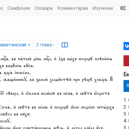
ио
Симфония
Словари
Комментарии
Изучение
заветинская
2
глава
›
҇ъ, въ пѧ́тый де́нь мцⷭ҇а, и҆ а҆́зъ бы́хъ посредѣ̀ плѣне́нїѧ
ѣхъ видѣ̑нїѧ бж҃їѧ.
 царѧ̀ і҆ѡакі́ма,
Б
́евꙋ, свѧще́нникꙋ, въ землѝ халде́йстѣй при рѣцѣ̀ хова́ръ. И҆
сѣ́вера, и҆ ѡ҆́блакъ вели́кїй въ не́мъ, и҆ свѣ́тъ ѡ҆́крестъ
ѻ҆гнѧ̀, и҆ свѣ́тъ въ не́мъ: и҆ посредѣ̀ ꙗ҆́кѡ подо́бїе четы́рехъ
ловѣ́ка въ ни́хъ:
́номꙋ,
 и҆́скры ꙗ҆́кѡ блиста́ющаѧсѧ мѣ́дь, и҆ лє́гка кри́ла и҆́хъ,