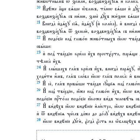
живѡ́тнымъ ѿ землѝ, воздвиза́хꙋсѧ и҆ коле́са.
20
И҆дѣ́же а҆́ще бѧ́ше ѡ҆́блакъ, та́мѡ бѧ́ше и҆ дꙋ́
воздвиза́хꙋсѧ съ ни́ми, занѐ дꙋ́хъ жи́зни бѧ́ше 
21
Внегда̀ и҆дѧ́хꙋ сїѧ̑, и҆дѧ́хꙋ (и҆ коле́са), и҆ внегда̀
воздвиза́хꙋсѧ ѿ землѝ, воздвиза́хꙋсѧ съ ни́ми (и
22
И҆ подо́бїе над̾ главо́ю живо́тныхъ ꙗ҆́кѡ тве́рдь
свы́ше:
23
и҆ под̾ тве́рдїю кри́ла и҆́хъ простє́рта, парѧ́щ
тѣлеса̀ и҆́хъ.
24
И҆ слы́шахъ гла́съ кри́лъ и҆́хъ, внегда̀ парѧ́хꙋ, ꙗ҆́
ходи́ти и҆̀мъ, гла́съ сло́ва ꙗ҆́кѡ гла́съ полка̀: и҆ вн
25
И҆ сѐ, гла́съ превы́ше тве́рди сꙋ́щїѧ над̾ главо́ю 
26
И҆ над̾ тве́рдїю, ꙗ҆́же над̾ главо́ю и҆́хъ, ꙗ҆́кѡ вид
подо́бїи прⷭ҇то́ла подо́бїе ꙗ҆́коже ви́дъ человѣ́чь све
27
И҆ ви́дѣхъ ꙗ҆́кѡ видѣ́нїе и҆ле́ктра, ꙗ҆́кѡ видѣ́н
и҆ ѿ видѣ́нїѧ чре́слъ да́же до до́лꙋ ви́дѣхъ видѣ́нї
28
ꙗ҆́кѡ видѣ́нїе дꙋгѝ, є҆гда̀ є҆́сть на ѡ҆́блацѣхъ 