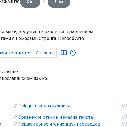
 нажмите:
+
Ctrl
Enter
 ссылки, ведущие на раздел со сравнением
тами с номерами Стронга. Попробуйте.
заветинская
2
глава
›
остояние.
внославянском языке.
//
Telegram недокнижника
//
//
Сравнение стихов и анализ текста
//
и
//
Параллельное чтение двух переводов
//