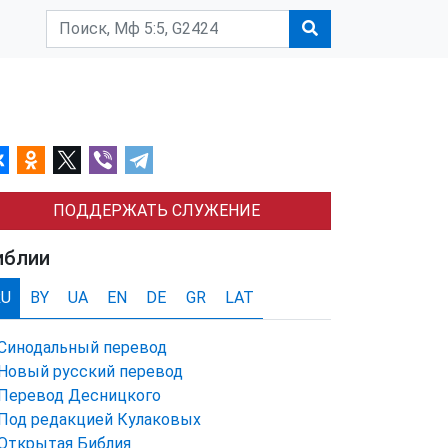
ПОДДЕРЖАТЬ СЛУЖЕНИЕ
иблии
RU
BY
UA
EN
DE
GR
LAT
Синодальный перевод
Новый русский перевод
Перевод Десницкого
Под редакцией Кулаковых
Открытая Библия