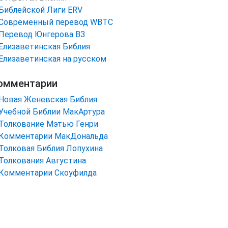
Библейской Лиги ERV
Cовременный перевод WBTC
Перевод Юнгерова ВЗ
Елизаветинская Библия
Елизаветинская на русском
омментарии
Новая Женевская Библия
Учебной Библии МакАртура
Толкование Мэтью Генри
Комментарии МакДональда
Толковая Библия Лопухина
Толкования Августина
Комментарии Скоуфилда