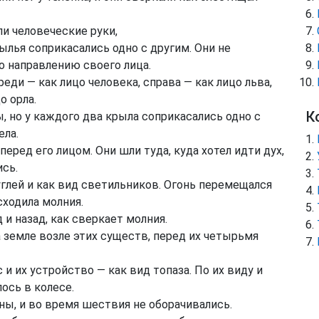
и человеческие руки,
ылья соприкасались одно с другим. Они не
о направлению своего лица.
еди — как лицо человека, справа — как лицо льва,
о орла.
К
, но у каждого два крыла соприкасались одно с
ела.
еред его лицом. Они шли туда, куда хотел идти дух,
ись.
глей и как вид светильников. Огонь перемещался
сходила молния.
и назад, как сверкает молния.
а земле возле этих существ, перед их четырьмя
и их устройство — как вид топаза. По их виду и
ось в колесе.
ны, и во время шествия не оборачивались.