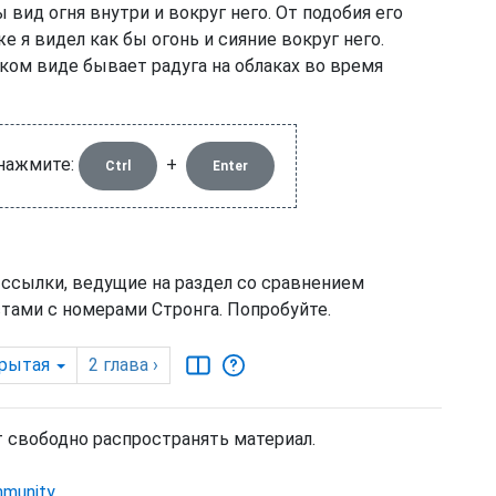
вид огня внутри и вокруг него. От подобия его
е я видел как бы огонь и сияние вокруг него.
аком виде бывает радуга на облаках во время
 нажмите:
+
Ctrl
Enter
 ссылки, ведущие на раздел со сравнением
тами с номерами Стронга. Попробуйте.
рытая
2
глава
›
т свободно распространять материал.
mmunity
.