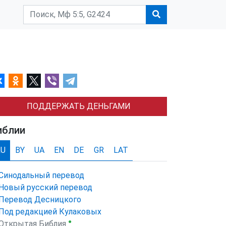
ПОДДЕРЖАТЬ ДЕНЬГАМИ
иблии
RU
BY
UA
EN
DE
GR
LAT
Синодальный перевод
Новый русский перевод
Перевод Десницкого
Под редакцией Кулаковых
●
Открытая Библия