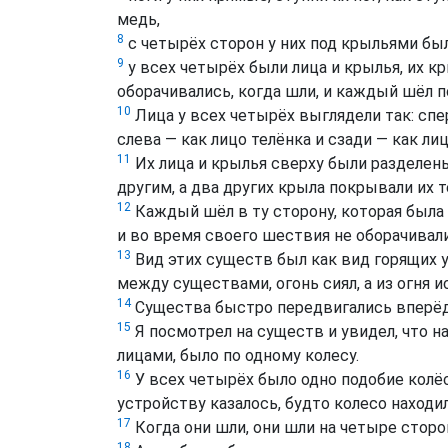
медь,
8
с четырёх сторон у них под крыльями был
9
у всех четырёх были лица и крылья, их кр
оборачивались, когда шли, и каждый шёл п
10
Лица у всех четырёх выглядели так: спер
слева — как лицо телёнка и сзади — как лиц
11
Их лица и крылья сверху были разделены
другим, а два других крыла покрывали их т
12
Каждый шёл в ту сторону, которая была п
и во время своего шествия не оборачивал
13
Вид этих существ был как вид горящих у
между существами, огонь сиял, а из огня и
14
Существа быстро передвигались вперёд 
15
Я посмотрел на существ и увидел, что н
лицами, было по одному колесу.
16
У всех четырёх было одно подобие колёс 
устройству казалось, будто колесо находил
17
Когда они шли, они шли на четыре сторо
18