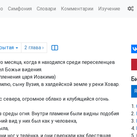
ио
Симфония
Словари
Комментарии
Изучение
рытая
2
глава
›
о месяца, когда я находился среди переселенцев
дел Божьи видения.
пленения царя Иоакима)
Б
лю, сыну Вузия, в халдейской земле у реки Ховар.
 севера, огромное облако и клубящийся огонь.
з среды огня. Внутри пламени были видны подобия
ий вид у них был как у человека,
ыла,
пни ног у телёнка, и они сверкали как блестящая