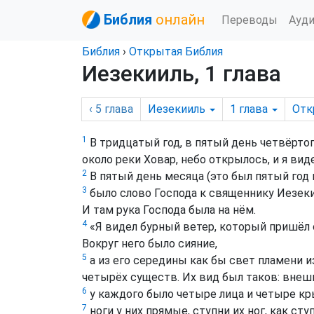
Библия
онлайн
Переводы
Ауд
Библия
›
Открытая Библия
Иезекииль, 1 глава
‹ 5
глава
Иезекииль
1
глава
Отк
1
В тридцатый год, в пятый день четвёртог
около реки Ховар, небо открылось, и я ви
2
В пятый день месяца (это был пятый год 
3
было слово Господа к священнику Иезекии
И там рука Господа была на нём.
4
«Я видел бурный ветер, который пришёл c
Вокруг него было сияние,
5
а из его середины как бы свет пламени и
четырёх существ. Их вид был таков: внешн
6
у каждого было четыре лица и четыре кр
7
ноги у них прямые, ступни их ног, как сту