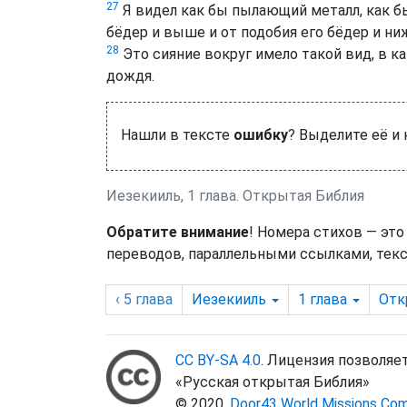
27
Я видел как бы пылающий металл, как бы 
бёдер и выше и от подобия его бёдер и ниж
28
Это сияние вокруг имело такой вид, в к
дождя.
Нашли в тексте
ошибку
? Выделите её и
Иезекииль, 1 глава. Открытая Библия
Обратите внимание
! Номера стихов — это
переводов, параллельными ссылками, текс
‹ 5
глава
Иезекииль
1
глава
Отк
CC BY-SA 4.0
. Лицензия позволяе
«Русская открытая Библия»
© 2020.
Door43 World Missions Co