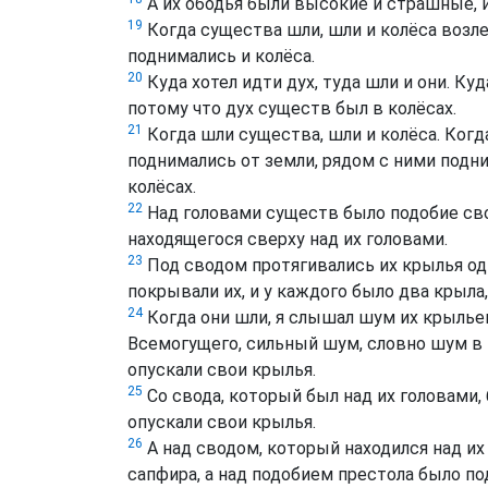
А их ободья были высокие и страшные, и
19
Когда существа шли, шли и колёса возле 
поднимались и колёса.
20
Куда хотел идти дух, туда шли и они. Ку
потому что дух существ был в колёсах.
21
Когда шли существа, шли и колёса. Когд
поднимались от земли, рядом с ними подни
колёсах.
22
Над головами существ было подобие свод
находящегося сверху над их головами.
23
Под сводом протягивались их крылья одн
покрывали их, и у каждого было два крыла
24
Когда они шли, я слышал шум их крыльев
Всемогущего, сильный шум, словно шум в 
опускали свои крылья.
25
Со свода, который был над их головами, 
опускали свои крылья.
26
А над сводом, который находился над их
сапфира, а над подобием престола было по