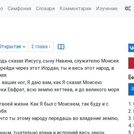
ио
Симфония
Словари
Комментарии
Изучение
Открытая
2
глава
›
одь сказал Иисусу, сыну Навина, служителю Моисея:
ерейди через этот Иордан, ты и весь этот народ, в
ля.
Б
ваших ног, Я даю вам, как Я сказал Моисею:
еки Евфрат, всю землю хеттеев, и до великого моря
воей жизни. Как Я был с Моисеем, так буду и с
ебя.
то ты этому народу передашь во владение землю,
ым, тщательно храни и исполняй весь закон,