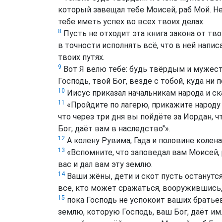
который завещал тебе Моисей, раб Мой. Не 
тебе иметь успех во всех твоих делах.
8
Пусть не отходит эта книга закона от тв
в точности исполнять всё, что в ней нап
твоих путях.
9
Вот Я велю тебе: будь твёрдым и мужест
Господь, твой Бог, везде с тобой, куда ни 
10
Иисус приказал начальникам народа и ск
11
«Пройдите по лагерю, прикажите народу 
что через три дня вы пойдёте за Иордан, 
Бог, даёт вам в наследство"».
12
А колену Рувима, Гада и половине колен
13
«Вспомните, что заповедал вам Моисей, р
вас и дал вам эту землю.
14
Ваши жёны, дети и скот пусть останутся
все, кто может сражаться, вооружившись,
15
пока Господь не успокоит ваших братьев,
землю, которую Господь, ваш Бог, даёт им