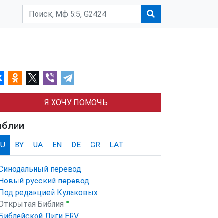
Я ХОЧУ ПОМОЧЬ
иблии
RU
BY
UA
EN
DE
GR
LAT
Синодальный перевод
Новый русский перевод
Под редакцией Кулаковых
●
Открытая Библия
Библейской Лиги ERV