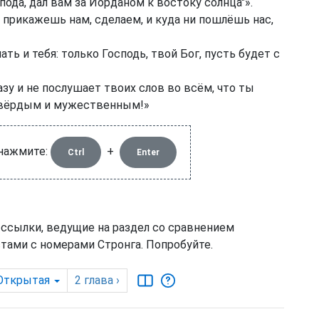
ода, дал вам за Иорданом к востоку солнца"».
и прикажешь нам, сделаем, и куда ни пошлёшь нас,
ь и тебя: только Господь, твой Бог, пусть будет с
у и не послушает твоих слов во всём, что ты
 твёрдым и мужественным!»
 нажмите:
+
Ctrl
Enter
 ссылки, ведущие на раздел со сравнением
тами с номерами Стронга. Попробуйте.
Открытая
2
глава
›