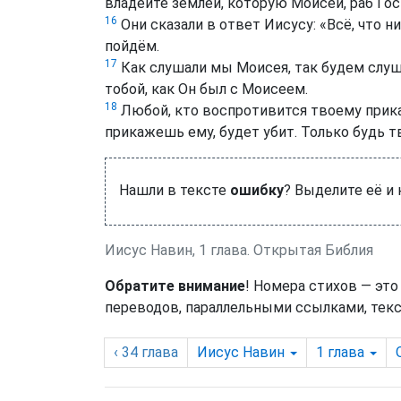
владейте землёй, которую Моисей, раб Госп
16
Они сказали в ответ Иисусу: «Всё, что н
пойдём.
17
Как слушали мы Моисея, так будем слушат
тобой, как Он был с Моисеем.
18
Любой, кто воспротивится твоему приказ
прикажешь ему, будет убит. Только будь
Нашли в тексте
ошибку
? Выделите её и
Иисус Навин, 1 глава. Открытая Библия
Обратите внимание
! Номера стихов — это
переводов, параллельными ссылками, текс
‹ 34
глава
Иисус Навин
1
глава