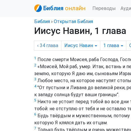
Библия
онлайн
Переводы
Ауд
Библия
›
Открытая Библия
Иисус Навин, 1 глава
‹ 34
глава
Иисус Навин
1
глава
1
После смерти Моисея, раба Господа, Госп
2
«Моисей, Мой раб, умер. Итак, встань и п
землю, которую Я даю им, сыновьям Израи
3
Любое место, на которое наступят стопы 
4
"От пустыни и Ливана до великой реки, р
к западу солнца будут ваши границы".
5
Никто не устоит перед тобой во все дни т
тобой: не отступлю от тебя и не оставлю т
6
Будь твёрдым и мужественным, потому ч
которую Я клялся дать их отцам.
7
Только будь твёрдым и очень мужественн