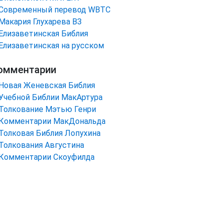
Cовременный перевод WBTC
Макария Глухарева ВЗ
Елизаветинская Библия
Елизаветинская на русском
омментарии
Новая Женевская Библия
Учебной Библии МакАртура
Толкование Мэтью Генри
Комментарии МакДональда
Толковая Библия Лопухина
Толкования Августина
Комментарии Скоуфилда