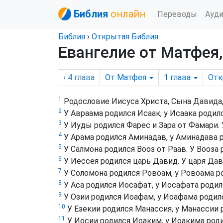
Библия
онлайн
Переводы
Ауд
Библия
›
Открытая Библия
Евангелие от Матфея,
‹ 4
глава
От Матфея
1
глава
Отк
1
Родословие Иисуса Христа, Сына Давида,
2
У Авраама родился Исаак, у Исаака родилс
3
У Иуды родился Фарес и Зара от Фамари. 
4
У Арама родился Аминадав, у Аминадава р
5
У Салмона родился Вооз от Раав. У Вооза 
6
У Иессея родился царь Давид. У царя Да
7
У Соломона родился Ровоам, у Ровоама ро
8
У Аса родился Иосафат, у Иосафата родил
9
У Озии родился Иоафам, у Иоафама родился
10
У Езекии родился Манассия, у Манассии 
11
У Иосии родился Иоаким, у Иоакима роди