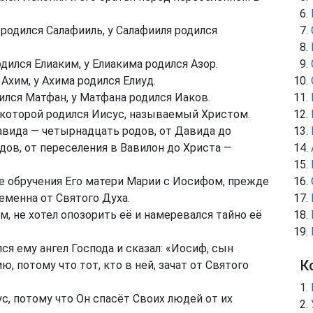
родился Салафииль, у Салафииля родился
дился Елиаким, у Елиакима родился Азор.
 Ахим, у Ахима родился Елиуд.
дился Матфан, у Матфана родился Иаков.
 которой родился Иисус, называемый Христом.
авида — четырнадцать родов, от Давида до
дов, от переселения в Вавилон до Христа —
е обручения Его матери Марии с Иосифом, прежде
ременна от Святого Духа.
 не хотел опозорить её и намеревался тайно её
лся ему ангел Господа и сказал: «Иосиф, сын
К
, потому что тот, кто в ней, зачат от Святого
с, потому что Он спасёт Своих людей от их