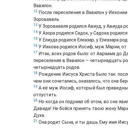
Вавилон.
12
После переселения в Вавилон у Иехонии 
Зоровавель.
13
У Зоровавеля родился Авиуд, у Авиуда ро
14
У Азора родился Садок, у Садока родился
15
У Елиуда родился Елеазар, у Елеазара ро
16
У Иакова родился Иосиф, муж Марии, от
17
Итак, всех родов было: от Авраама до Д
переселения в Вавилон — четырнадцать ро
четырнадцать родов.
18
Рождение Иисуса Христа было так: посл
чем они сочетались, оказалось, что она бе
19
А её муж Иосиф, который был праведным,
отпустить.
20
Но когда он подумал об этом, во сне яви
Давида! Не бойся принять твою жену Марию
Духа.
21
Она родит Сына, и ты дашь Ему имя Иису