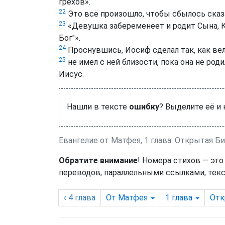
грехов».
22
Это всё произошло, чтобы сбылось сказ
23
«Девушка забеременеет и родит Сына, К
Бог"».
24
Проснувшись, Иосиф сделал так, как вел
25
не имел с ней близости, пока она не род
Иисус.
Нашли в тексте
ошибку
? Выделите её и
Евангелие от Матфея, 1 глава. Открытая Б
Обратите внимание
! Номера стихов — это
переводов, параллельными ссылками, текс
‹ 4
глава
От Матфея
1
глава
Отк