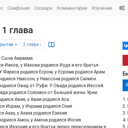
ио
Симфония
Словари
Комментарии
Изучение
 1 глава
рытая
2
глава
›
 Сына Авраама.
я Иаков, у Иакова родился Иуда и его братья.
У Фареса родился Есром, у Есрома родился Арам.
Б
одился Наассон, у Наассона родился Салмон.
родился Овид от Руфи. У Овида родился Иессей.
вида родился Соломон от бывшей жены Урии.
дился Авия, у Авии родился Аса.
ся Иорам, у Иорама родился Озия.
 Ахаз, у Ахаза родился Езекия.
родился Амон, у Амона родился Иосия.
лся Иехония и его братья перед переселением в