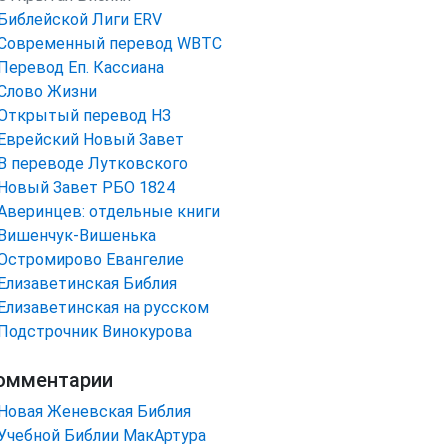
Библейской Лиги ERV
Cовременный перевод WBTC
Перевод Еп. Кассиана
Слово Жизни
Открытый перевод НЗ
Еврейский Новый Завет
В переводе Лутковского
Новый Завет РБО 1824
Аверинцев: отдельные книги
Вишенчук-Вишенька
Остромирово Евангелие
Елизаветинская Библия
Елизаветинская на русском
Подстрочник Винокурова
омментарии
Новая Женевская Библия
Учебной Библии МакАртура