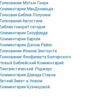
Толкование Мэтью Генри
Комментарии МакДональда
Толковая Библия Лопухина
Толкования Августина
Библия говорит сегодня
Комментарии Скоуфилда
Комментарии Баркли
Комментарии Джона Райла
Толкование Иоанна Златоуста
Толкование Феофилакта Болгарского
Новый Библейский Комментарий
Лингвистический. Роджерс
Комментарии Давида Стерна
Ветхий Завет в Новом
Комментарии Кузнецовой