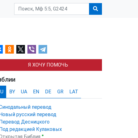
Я ХОЧУ ПОМОЧЬ
иблии
RU
BY
UA
EN
DE
GR
LAT
Синодальный перевод
Новый русский перевод
Перевод Десницкого
Под редакцией Кулаковых
●
Открытая Библия