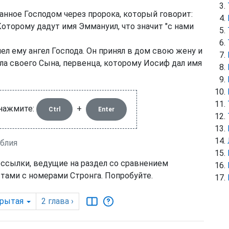
анное Господом через пророка, который говорит:
оторому дадут имя Эммануил, что значит "с нами
ел ему ангел Господа. Он принял в дом свою жену и
ила своего Сына, первенца, которому Иосиф дал имя
 нажмите:
+
Ctrl
Enter
иблия
 ссылки, ведущие на раздел со сравнением
тами с номерами Стронга. Попробуйте.
рытая
2
глава
›