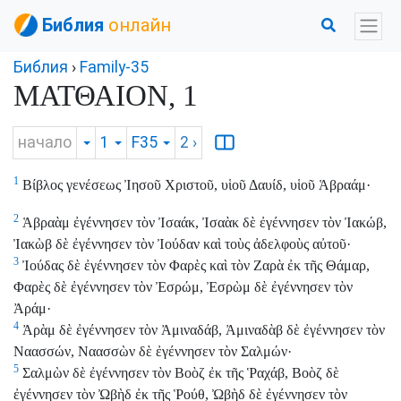
Библия
онлайн
Библия
›
Family-35
ΜΑΤΘΑΙΟΝ, 1
начало
1
F35
2
›
1
Βίβλος γενέσεως Ἰησοῦ Χριστοῦ, υἱοῦ Δαυίδ, υἱοῦ Ἁβραάμ·
2
Ἁβραὰμ ἐγέννησεν τὸν Ἰσαάκ, Ἰσαὰκ δὲ ἐγέννησεν τὸν Ἰακώβ,
Ἰακὼβ δὲ ἐγέννησεν τὸν Ἰούδαν καὶ τοὺς ἀδελφοὺς αὐτοῦ·
3
Ἰούδας δὲ ἐγέννησεν τὸν Φαρὲς καὶ τὸν Ζαρὰ ἐκ τῆς Θάμαρ,
Φαρὲς δὲ ἐγέννησεν τὸν Ἐσρώμ, Ἐσρὼμ δὲ ἐγέννησεν τὸν
Ἀράμ·
4
Ἀρὰμ δὲ ἐγέννησεν τὸν Ἀμιναδάβ, Ἀμιναδὰβ δὲ ἐγέννησεν τὸν
Ναασσών, Ναασσὼν δὲ ἐγέννησεν τὸν Σαλμών·
5
Σαλμὼν δὲ ἐγέννησεν τὸν Βοὸζ ἐκ τῆς Ῥαχάβ, Βοὸζ δὲ
ἐγέννησεν τὸν Ὠβὴδ ἐκ τῆς Ῥούθ, Ὠβὴδ δὲ ἐγέννησεν τὸν