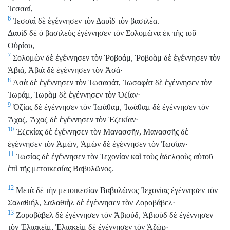
Ἰεσσαί,
6
Ἰεσσαὶ δὲ ἐγέννησεν τὸν Δαυὶδ τὸν βασιλέα.
Δαυὶδ δὲ ὁ βασιλεὺς ἐγέννησεν τὸν Σολομῶνα ἐκ τῆς τοῦ
Οὐρίου,
7
Σολομὼν δὲ ἐγέννησεν τὸν Ῥοβοάμ, Ῥοβοὰμ δὲ ἐγέννησεν τὸν
Ἀβιά, Ἀβιὰ δὲ ἐγέννησεν τὸν Ἀσά·
8
Ἀσὰ δὲ ἐγέννησεν τὸν Ἰωσαφάτ, Ἰωσαφὰτ δὲ ἐγέννησεν τὸν
Ἰωράμ, Ἰωρὰμ δὲ ἐγέννησεν τὸν Ὀζίαν·
9
Ὀζίας δὲ ἐγέννησεν τὸν Ἰωάθαμ, Ἰωάθαμ δὲ ἐγέννησεν τὸν
Ἄχαζ, Ἄχαζ δὲ ἐγέννησεν τὸν Ἐζεκίαν·
10
Ἐζεκίας δὲ ἐγέννησεν τὸν Μανασσῆν, Μανασσῆς δὲ
ἐγέννησεν τὸν Ἀμών, Ἀμὼν δὲ ἐγέννησεν τὸν Ἰωσίαν·
11
Ἰωσίας δὲ ἐγέννησεν τὸν Ἰεχονίαν καὶ τοὺς ἀδελφοὺς αὐτοῦ
ἐπὶ τῆς μετοικεσίας Βαβυλῶνος.
12
Μετὰ δὲ τὴν μετοικεσίαν Βαβυλῶνος Ἰεχονίας ἐγέννησεν τὸν
Σαλαθιήλ, Σαλαθιὴλ δὲ ἐγέννησεν τὸν Ζοροβάβελ·
13
Ζοροβάβελ δὲ ἐγέννησεν τὸν Ἀβιούδ, Ἀβιοὺδ δὲ ἐγέννησεν
τὸν Ἐλιακείμ, Ἐλιακεὶμ δὲ ἐγέννησεν τὸν Ἀζώρ·