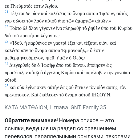
ἐκ Πνεύματός ἐστιν Ἁγίου.
21
Τέξεται δὲ υἱὸν καὶ καλέσεις τὸ ὄνομα αὐτοῦ Ἰησοῦν, αὐτὸς
γὰρ σώσει τὸν λαὸν αὐτοῦ ἀπὸ τῶν ἁμαρτιῶν αὐτῶν.»
22
Τοῦτο δὲ ὅλον γέγονεν ἵνα πληρωθῇ τὸ ῥηθὲν ὑπὸ τοῦ Κυρίου
διὰ τοῦ προφήτου λέγοντος·
23
«Ἰδού, ἡ παρθένος ἐν γαστρὶ ἕξει καὶ τέξεται υἱόν, καὶ
καλέσουσιν τὸ ὄνομα αὐτοῦ Ἐμμανουήλ,» ὅ ἐστιν
μεθερμηνευόμενον, ‹μεθ᾿ ἡμῶν ὁ Θεός.›
24
Διεγερθεὶς δὲ ὁ Ἰωσὴφ ἀπὸ τοῦ ὕπνου, ἐποίησεν ὡς
προσέταξεν αὐτῷ ὁ ἄγγελος Κυρίου καὶ παρέλαβεν τὴν γυναῖκα
αὐτοῦ,
25
καὶ οὐκ ἐγίνωσκεν αὐτὴν ἕως οὗ ἔτεκεν τὸν υἱὸν αὐτῆς, τὸν
πρωτότοκον. Καὶ ἐκάλεσεν τὸ ὄνομα αὐτοῦ ΙΗΣΟΥΝ.
ΚΑΤΑ ΜΑΤΘΑΙΟΝ, 1 глава. GNT Family 35
Обратите внимание
! Номера стихов — это
ссылки, ведущие на раздел со сравнением
переводов, параллельными ссылками, текстами