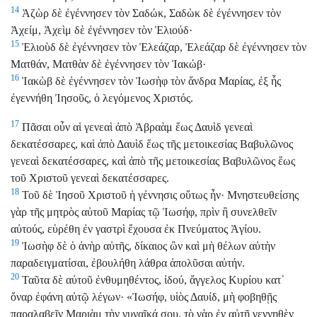
14
Ἀζὼρ δὲ ἐγέννησεν τὸν Σαδώκ, Σαδὼκ δὲ ἐγέννησεν τὸν
Ἀχείμ, Ἀχεὶμ δὲ ἐγέννησεν τὸν Ἐλιούδ·
15
Ἐλιοὺδ δὲ ἐγέννησεν τὸν Ἐλεάζαρ, Ἐλεάζαρ δὲ ἐγέννησεν τὸν
Ματθάν, Ματθὰν δὲ ἐγέννησεν τὸν Ἰακώβ·
16
Ἰακὼβ δὲ ἐγέννησεν τὸν Ἰωσὴφ τὸν ἄνδρα Μαρίας, ἐξ ἧς
ἐγεννήθη Ἰησοῦς, ὁ λεγόμενος Χριστός.
17
Πᾶσαι οὖν αἱ γενεαὶ ἀπὸ Ἁβραὰμ ἕως Δαυὶδ γενεαὶ
δεκατέσσαρες, καὶ ἀπὸ Δαυὶδ ἕως τῆς μετοικεσίας Βαβυλῶνος
γενεαὶ δεκατέσσαρες, καὶ ἀπὸ τῆς μετοικεσίας Βαβυλῶνος ἕως
τοῦ Χριστοῦ γενεαὶ δεκατέσσαρες.
18
Τοῦ δὲ Ἰησοῦ Χριστοῦ ἡ γέννησις οὕτως ἦν· Μνηστευθείσης
γὰρ τῆς μητρὸς αὐτοῦ Μαρίας τῷ Ἰωσήφ, πρὶν ἢ συνελθεῖν
αὐτούς, εὑρέθη ἐν γαστρὶ ἔχουσα ἐκ Πνεύματος Ἁγίου.
19
Ἰωσὴφ δὲ ὁ ἀνὴρ αὐτῆς, δίκαιος ὢν καὶ μὴ θέλων αὐτὴν
παραδειγματίσαι, ἐβουλήθη λάθρα ἀπολῦσαι αὐτήν.
20
Ταῦτα δὲ αὐτοῦ ἐνθυμηθέντος, ἰδού, ἄγγελος Κυρίου κατ᾿
ὄναρ ἐφάνη αὐτῷ λέγων· «Ἰωσήφ, υἱὸς Δαυίδ, μὴ φοβηθῇς
παραλαβεῖν Μαριὰμ τὴν γυναῖκά σου, τὸ γὰρ ἐν αὐτῇ γεννηθὲν