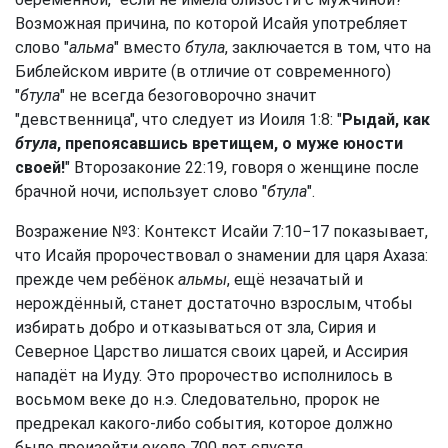
Возможная причина, по которой Исайя употребляет
слово "
альма
" вместо
бтула
, заключается в том, что на
Библейском иврите (в отличие от современного)
"
бтула
" не всегда безоговорочно значит
"девственница", что следует из Иоиля 1:8: "
Рыдай, как
бтула
, препоясавшись вретищем, о муже юности
своей!
" Второзаконие 22:19, говоря о женщине после
брачной ночи, использует слово "
бтула
".
Возражение №3: Контекст Исайи 7:10−17 показывает,
что Исайя пророчествовал о знамении для царя Ахаза:
прежде чем ребёнок
альмы
, ещё незачатый и
нерождённый, станет достаточно взрослым, чтобы
избирать добро и отказываться от зла, Сирия и
Северное Царство лишатся своих царей, и Ассирия
нападёт на Иуду. Это пророчество исполнилось в
восьмом веке до н.э. Следовательно, пророк не
предрекал какого-либо события, которое должно
было произойти около 700 лет спустя.