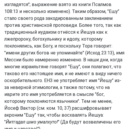
изгладятся"; выражение взято из книги Псалмов
108:13 и несколько изменено). Таким образом, "Ешу"
стало своего рода закодированным заклинанием
против христианской проповеди. Более того, так как
традиционный иудаизм отнёсся к Йешуа как к
лжепророку, богохульнику и идолу, которому
поклонялись, как Богу, и поскольку Тора говорит:
"имени других богов не упоминайте" (Исход 23:13), имя
Мессии было намеренно изменено. В наши дни, когда
многие израильтяне говорят "Ешу", они полагают, что
таково его настоящее имя, и не имеют в виду ничего
оскорбительного. ЕНЗ не употребляет имя "Йешу" из-
за неверной этимологии, а также потому, что на
иврите это имя употребляется в смысле "бог,
которому поклоняются язычники". Тем не менее,
Йосеф Вактор (cм. ком. 10, 37) расшифровывает
акроним "Ешу" так, чтобы восхвалять Йешуа:
"
Йитгадал шмо умалхуто!
" (Да будут возвеличены его
имя и царство!")