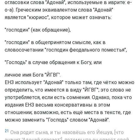
огласовки слова "Адонай", используемые в иврите: е-
о-а). Греческим эквивалентом слова "Адонай"
является "кюриос", которое может означать:
"господин" (как обращение),
"господин" в общепринятом смысле, как в
словосочетании "господин феодального поместья",
"Господь" в случае обращения к Богу, или
личное имя Бога "ЙГВГ'.
ЕНЗ использует "Адонай" только там, где чётко можно
определить, что имеется в виду "ЙГВГ"; это слово не
употребляется, если есть сомнения. Однако, пока что
издания ЕНЗ весьма консервативны в этом
отношении; возможно, есть ещё места в тексте, где
можно заменить "Господь" словом "Адонай".
21
Она родит сына, и ты назовёшь его Йешуа, [что
значит 'Адонай спасает'], потому что он спасёт свой