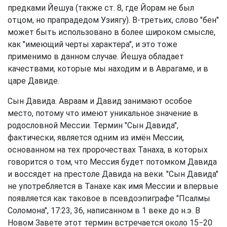
предками Йешуа (также ст. 8, где Йорам не был
отцом, но прапрадедом Узиягу). В-третьих, слово "бен"
может быть использовано в более широком смысле,
как "имеющий черты характера", и это тоже
применимо в данном случае. Йешуа обладает
качествами, которые мы находим и в Аврагаме, и в
царе Давиде.
Сын Давида. Авраам и Давид занимают особое
место, потому что имеют уникальное значение в
родословной Мессии. Термин "Сын Давида",
фактически, является одним из имён Мессии,
основанном на тех пророчествах Танаха, в которых
говорится о том, что Мессия будет потомком Давида
и воссядет на престоле Давида на веки. "Сын Давида"
не употребляется в Танахе как имя Мессии и впервые
появляется как таковое в псевдоэпиграфе "Псалмы
Соломона", 17:23, 36, написанном в 1 веке до н.э. В
Новом Завете этот термин встречается около 15−20