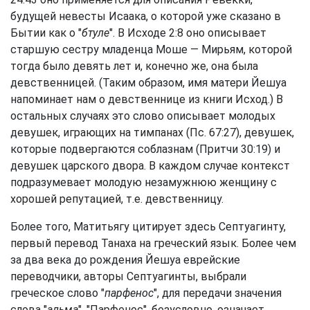
будущей невесты Исаака, о которой уже сказано в
Бытии как о "
бтуле
". В Исходе 2:8 оно описывает
старшую сестру младенца Моше — Мирьям, которой
тогда было девять лет и, конечно же, она была
девственницей. (Таким образом, имя матери Йешуа
напоминает нам о девственнице из книги Исход.) В
остальных случаях это слово описывает молодых
девушек, играющих на тимпанах (Пс. 67:27), девушек,
которые подвергаются соблазнам (Притчи 30:19) и
девушек царского двора. В каждом случае контекст
подразумевает молодую незамужнюю женщину с
хорошей репутацией, т.е. девственницу.
Более того, Матитьягу цитирует здесь Септуагинту,
первый перевод Танаха на греческий язык. Более чем
за два века до рождения Йешуа еврейские
переводчики, авторы Септуагинты, выбрали
греческое слово "
парфенос
", для передачи значения
слова "
альма
". "Парфенос", безусловно, означает