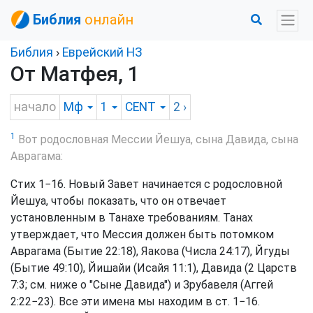
Библия
онлайн
Библия
›
Еврейский НЗ
От Матфея, 1
начало
Мф
1
CENT
2
›
1
Вот родословная Мессии Йешуа, сына Давида, сына
Аврагама:
Стих 1−16. Новый Завет начинается с родословной
Йешуа, чтобы показать, что он отвечает
установленным в Танахе требованиям. Танах
утверждает, что Мессия должен быть потомком
Аврагама (Бытие 22:18), Яакова (Числа 24:17), Йгуды
(Бытие 49:10), Йишайи (Исайя 11:1), Давида (2 Царств
7:3; см. ниже о "Сыне Давида") и Зрубавеля (Аггей
2:22−23). Все эти имена мы находим в ст. 1−16.