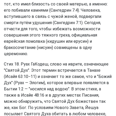
тот, кто имел близость со своей матерью, а именно:
его побивали камнями (Сангедрин 7:4). Человека,
вступившего в связь с чужой женой, подвергали
смерти путём удушения (Сангедрин 7:1). Сегодня,
отчасти для того, чтобы избежать возможности
совершения этого тяжкого греха, официальная
еврейская помолвка (кидушин или ерусин) и
бракосочетание (нисуин) совмещены в одну
церемонию.
Стих 18. Руах ГаКодеш, слово на иврите, означающее
"Святой Дух". Этот термин встречается в Танахе
(Исайя 63:10−11) и означает то же самое, что и "Божий
Дух" (Руах — Элогим), которое впервые появляется в
Бытии 1:2 — "носился над водою". В этом стихе, а
также в Исайе 48:16 и в других местах Писания,
можно обнаружить, что Святой Дух божествен так
же, как Бог. По условиям Нового Завета, Йешуа
посылает Святого Духа обитать в любом человеке,