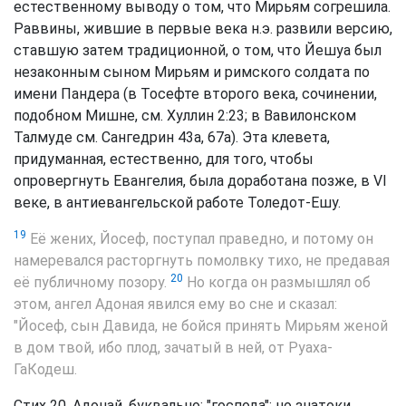
естественному выводу о том, что Мирьям согрешила.
Раввины, жившие в первые века н.э. развили версию,
ставшую затем традиционной, о том, что Йешуа был
незаконным сыном Мирьям и римского солдата по
имени Пандера (в Тосефте второго века, сочинении,
подобном Мишне, см. Хуллин 2:23; в Вавилонском
Талмуде см. Сангедрин 43а, 67а). Эта клевета,
придуманная, естественно, для того, чтобы
опровергнуть Евангелия, была доработана позже, в VI
веке, в антиевангельской работе Толедот-Ешу.
19
Её жених, Йосеф, поступал праведно, и потому он
намеревался расторгнуть помолвку тихо, не предавая
20
её публичному позору.
Но когда он размышлял об
этом, ангел Адоная явился ему во сне и сказал:
"Йосеф, сын Давида, не бойся принять Мирьям женой
в дом твой, ибо плод, зачатый в ней, от Руаха-
ГаКодеш.
Стих 20. Адонай, буквально: "господа"; но знатоки