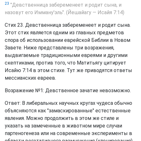
23
"Девственница забеременеет и родит сына, и
назовут его Имману'эль". (Йешайагу — Исайя 7:14)
Стих 23. Девственница забеременеет и родит сына.
Этот стих является одним из главных предметов
спора об использовании еврейской Библии в Новом
Завете. Ниже представлены три возражения,
выдвигаемые традиционными евреями и другими
скептиками, против того, что Матитьягу цитирует
Исайю 7:14 в этом стихе. Тут же приводятся ответы
мессианских евреев.
Возражение №1: Девственное зачатие невозможно.
Ответ: В либеральных научных кругах чудеса обычно
объясняются как "замаскированные" естественные
явления. Можно продолжить в этом же стиле и
указать на замеченные в животном мире случаи
партеногенеза или на современные эксперименты в
области вегетативного размножения (клонирования).