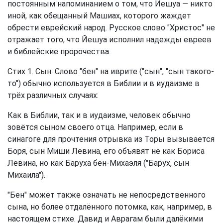
постоянным напоминанием о том, что Йешуа — никто
иной, как обещанный Машиах, которого жаждет
обрести еврейский народ. Русское слово "Христос" не
отражает того, что Йешуа исполнил надежды евреев
и библейские пророчества.
Стих 1. Сын. Слово "бен" на иврите ("сын", "сын такого-
то") обычно используется в Библии и в иудаизме в
трёх различных случаях:
Как в Библии, так и в иудаизме, человек обычно
зовётся сыном своего отца. Например, если в
синагоге для прочтения отрывка из Торы вызывается
Боря, сын Миши Левина, его объявят не как Бориса
Левина, но как Баруха бен-Михаэля ("Барух, сын
Михаила").
"Бен" может также означать не непосредственного
сына, но более отдалённого потомка, как, например, в
настоящем стихе. Давид и Аврагам были далёкими