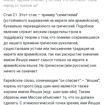
народ от грехов их".
Стих 21. Этот стих — пример "семитизма"
(устойчивого выражения на иврите или арамейском),
буквально переведённого на греческий. Подобное
явление служит веским свидетельством в
поддержку теории о том, что помимо сохранившихся
до нашего времени греческих рукописей,
существовала устная или письменная традиция на
иврите или арамейском, так как раскрытие значения
имени Йешуа имеет смысл только на иврите и
арамейском языке. На греческом (или русском) оно
ничего не означает.
Еврейское слово, означающее "он спасает" — "йошиа"',
корень которого (иуд-шин-аин) является также
корнем имени Йешуа (иуд- шин-вав-айн). Таким
образом, имя Мессии объясняет то, что он должен
сделать. С этимологической точки зрения, имя Йешуа