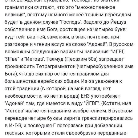
грамматики считают, что это "множественное
величия", поэтому немного менее точным переводом
будет в данном случае "Господь". Задолго до Йешуа
собственное имя Бога, состоящее из четырёх букв:
иуд- гей- вав-гей, заменяли, в знак почтения, при
разговоре и чтении вслух на слово "Адонай". В русском
возможны следующие варианты написания: "ЙГВГ,
"ЯГве" и "Иегова". Талмуд (Песахим 50а) запрещает
произносить Тетраграмматон (четырёхбуквенное имя
Бога), что до сих пор остаётся правилом для
большинства еврейских общин. Из-за уважения к
этой традиции (в которой, на мой взгляд, нет
необходимости, но нет и вреда) ЕНЗ употребляет
"Адонай" там, где имеется в виду "ЙГВГ". (Кстати, имя
"Иегова" является недавним изобретением. В русском
переводе четыре буквы иврита транслитерировались
в И-Г-В, и последняя Г потерялась при добавлении
гласных, которыми стали своеобразно переданные