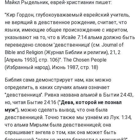
Майкл Рыдельник, еврей-христианин пишет:
"Кир Гордон, глубокоуважаемый еврейский учитель,
не верящий в девственное рождение, считает, что
языки, имеющие общее происхождение с ивритом,
указывают на то, что в Исайе 7:14
альма
должно быть
переведено словом 'девственница' (см. Journal of
Bible and Religion (Журнал Библии и религии), 21, 2
[Апрель 1953], стр. 106)". The Chosen People
(Избранный народ), Июнь 1987, стр. 18)
Библия сама демонстрирует нам, как можно
определить, в каких случаях
альма
означает
"девственница". Ривка названа
альмой
в Бытии 24:43,
но, читая Бытие 24:16 ("
Дева, которой не познал
муж
"), можно сделать вывод, что она была
девственницей. Точно также мы узнаём из Лук. 1:34,
что
альма
Мирьям была девственницей; она
спрашивает ангела о том, как она может быть
беременной, "если не имела близости с мужчиной?"