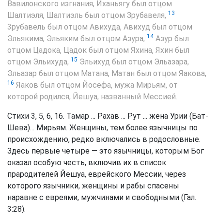
Вавилонского изгнания, Йханьягу был отцом
13
Шалтиэля, Шалтиэль был отцом Зрубавеля,
3рубавель был отцом Авихуда, Авихуд был отцом
14
Эльякима, Эльяким был отцом Азура,
Азур был
отцом Цадока, Цадок был отцом Яхина, Яхин был
15
отцом Эльихуда,
Эльихуд был отцом Эльазара,
Эльазар был отцом Матана, Матан был отцом Яакова,
16
Яаков был отцом Йосефа, мужа Мирьям, от
которой родился, Йешуа, названный Мессией.
Стихи 3, 5, 6, 16. Тамар ... Рахав ... Рут ... жена Урии (Бат-
Шева)... Мирьям. Женщины, тем более язычницы по
происхождению, редко включались в родословные.
Здесь первые четыре — это язычницы, которым Бог
оказал особую честь, включив их в список
прародителей Йешуа, еврейского Мессии, через
которого язычники, женщины и рабы спасены
наравне с евреями, мужчинами и свободными (Гал.
3:28).