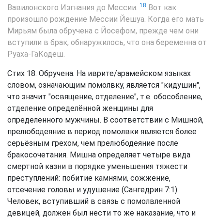
18
Вавилонского Изгнания до Мессии.
Вот как
произошло рождение Мессии Йешуа. Когда его мать
Мирьям была обручена с Йосефом, прежде чем они
вступили в брак, обнаружилось, что она беременна от
Руаха-ГаКодеш.
Стих 18. Обручена. На иврите/арамейском языках
словом, означающим помолвку, является "кидушин",
что значит "освящение, отделение", т.е. обособление,
отделение определённой женщины для
определённого мужчины. В соответствии с Мишной,
прелюбодеяние в период помолвки является более
серьёзным грехом, чем прелюбодеяние после
бракосочетания. Мишна определяет четыре вида
смертной казни в порядке уменьшения тяжести
преступлений: побитие камнями, сожжение,
отсечение головы и удушение (Сангедрин 7:1).
Человек, вступивший в связь с помолвленной
девицей, должен был нести то же наказание, что и