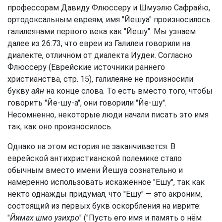
профессорам Давиду Флюссеру и Шмуэлю Сафрайю,
ортодоксальным евреям, имя "Йешуа" произносилось
галилеянами первого века как "Йешу". Мы узнаем
далее из 26:73, что евреи из Галилеи говорили на
диалекте, отличном от диалекта Иудеи. Согласно
Флюссеру (Еврейские источники раннего
христианства, стр. 15), галилеяне не произносили
букву
айн
на конце слова. То есть вместо того, чтобы
говорить "Йе-шу-а", они говорили "Йе-шу".
Несомненно, некоторые люди начали писать это имя
так, как оно произносилось.
Однако на этом история не заканчивается. В
еврейской антихристианской полемике стало
обычным вместо имени Йешуа сознательно и
намеренно использовать искажённое "Ешу", так как
некто однажды придумал, что "Ешу" — это акроним,
состоящий из первых букв оскорбления на иврите:
"
Йимах шмо узихро
" ("Пусть его имя и память о нём