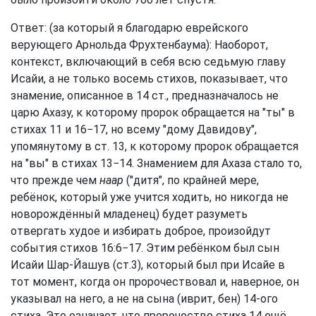
Ответ: (за который я благодарю еврейского
верующего Арнольда Фрухтенбаума): Наоборот,
контекст, включающий в себя всю седьмую главу
Исайи, а не только восемь стихов, показывает, что
знамение, описанное в 14 ст., предназначалось не
царю Ахазу, к которому пророк обращается на "ты" в
стихах 11 и 16−17, но всему "дому Давидову",
упомянутому в ст. 13, к которому пророк обращается
на "вы" в стихах 13−14. Знамением для Ахаза стало то,
что прежде чем
наар
("дитя", по крайней мере,
ребёнок, который уже учится ходить, но никогда не
новорождённый младенец) будет разуметь
отвергать худое и избирать доброе, произойдут
события стихов 16:6−17. Этим ребёнком был сын
Исайи Шар-Йашув (ст.3), который был при Исайе в
тот момент, когда он пророчествовал и, наверное, он
указывал на него, а не на сына (иврит, бен) 14-ого
стиха. Это означает, что пророчество стиха 14 ещё