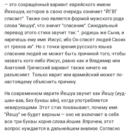
— это сокращённый вариант еврейского имени
Йехошуа, которое в свою очередь означает "ЙГВГ
спасает". Также оно является формой мужского рода
слова "йешуа", что значит "спасение". Синодальный
перевод этого стиха звучит так: "...родишь же Сына, и
наречёшь ему имя: Иисус; ибо Он спасёт людей Своих
от грехов их". Но с точки зрения русского языка
спасение людей не может быть причиной того, чтобы
назвать кого-либо Иисус, равно как и Владимир или
Анатолий. Греческий вариант также ничего не
разъясняет. Только иврит или арамейский может по-
настоящему объяснить причину.
На современном иврите Йешуа звучит как Йешу (иуд-
шин-вав, без буквы айн), когда употребляется
неверующими. Этот стих показывает, почему имя
"Йешу" не будет верным — оно не включает в себя
все три буквы корня слова
йошиа
. Впрочем, этот
вопрос нуждается в дальнейшем анализе. Согласно