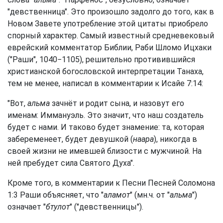
"девственница". Это произошло задолго до того, как в
Новом Завете употребление этой цитаты приобрело
спорный характер. Самый известный средневековый
еврейский комментатор Библии, Раби Шломо Ицхаки
("Раши", 1040−1105), решительно противившийся
христианской богословской интерпретации Танаха,
тем не менее, написал в комментарии к Исайе 7:14:
"Вот,
альма
зачнёт и родит сына, и назовут его
именам: Иммануэль. Это значит, что наш создатель
будет с нами. И таково будет знамение: та, которая
забеременеет, будет девушкой (
наара
), никогда в
своей жизни не имевшей близости с мужчиной. На
ней пребудет сила Святого Духа".
Кроме того, в комментарии к Песни Песней Соломона
1:3 Раши объясняет, что "
аламот
" (мн.ч. от "
альма
")
означает "
бтулот
" ("девственницы").