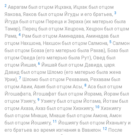
2
Аврагам был отцом Ицхака, Ицхак был отцом
3
Яакова, Яаков был отцом Йгуды и его братьев,
Йгуда был отцом Переца и Зераха (их матерью была
Тамар), Перец был отцом Хецрона, Хецрон был отцом
4
Рама,
Рам был отцом Аминадава, Аминадав был
5
отцом Нахшона, Нахшон был отцом Салмона,
Салмон
был отцом Боаза (его матерью была Рахав), Боаз был
отцом Оведа (его матерью была Рут), Овед был
6
отцом Йишая,
Йишай был отцом Давида, царя.
Давид был отцом Шломо (его матерью была жена
7
Урии),
Шломо был отцом Рехавама, Рехавам был
8
отцом Авии, Авия был отцом Асы,
Аса был отцом
Йгошафата, Йгошафат был отцом Йорама, Йорам был
9
отцом Узиягу,
Узиягу был отцом Йотама, Йотам был
10
отцом Ахаза, Ахаз был отцом Хизкиягу,
Хизкиягу
был отцом Мнаше, Мнаше был отцом Амона, Амон
11
был отцом Йошиягу,
Йошиягу был отцом Йханьягу и
12
его братьев во время изгнания в Вавилон.
После