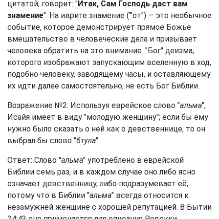
цитатой, говорит: "
Итак, Сам Господь даст вам
знамение
". На иврите знамение ('"от") — это необычное
событие, которое демонстрирует прямое Божье
вмешательство в человеческие дела и призывает
человека обратить на это внимание. "Бог" деизма,
которого изображают запускающим вселенную в ход,
подобно человеку, заводящему часы, и оставляющему
их идти далее самостоятельно, не есть Бог Библии.
Возражение №2: Используя еврейское слово "
альма
",
Исайя имеет в виду "молодую женщину"; если бы ему
нужно было сказать о ней как о девственнице, то он
выбрал бы слово "
бтула
".
Ответ: Слово "
альма
" употреблено в еврейской
Библии семь раз, и в каждом случае оно либо ясно
означает девственницу, либо подразумевает её,
потому что в Библии "
альма
" всегда относится к
незамужней женщине с хорошей репутацией. В Бытии
24:43 оно применяется для описания Ревекки,