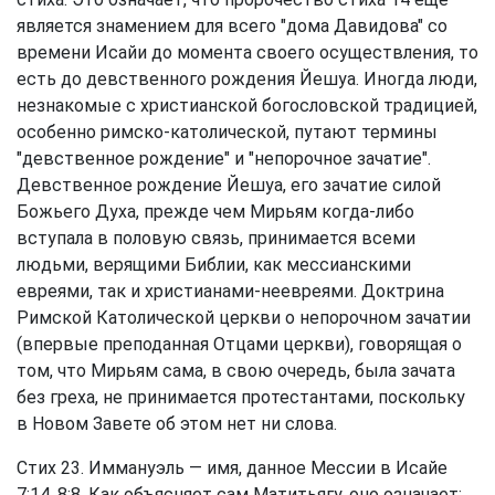
является знамением для всего "дома Давидова" со
времени Исайи до момента своего осуществления, то
есть до девственного рождения Йешуа. Иногда люди,
незнакомые с христианской богословской традицией,
особенно римско-католической, путают термины
"девственное рождение" и "непорочное зачатие".
Девственное рождение Йешуа, его зачатие силой
Божьего Духа, прежде чем Мирьям когда-либо
вступала в половую связь, принимается всеми
людьми, верящими Библии, как мессианскими
евреями, так и христианами-неевреями. Доктрина
Римской Католической церкви о непорочном зачатии
(впервые преподанная Отцами церкви), говорящая о
том, что Мирьям сама, в свою очередь, была зачата
без греха, не принимается протестантами, поскольку
в Новом Завете об этом нет ни слова.
Стих 23. Иммануэль — имя, данное Мессии в Исайе
7:14, 8:8. Как объясняет сам Матитьягу, оно означает: