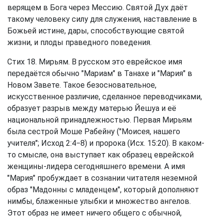
верящем в Бога через Мессию. Святой Дух даёт
такому человеку силу для служения, наставление в
Божьей истине, дары, способствующие святой
жизни, и плоды праведного поведения.
Стих 18. Мирьям. В русском это еврейское имя
передаётся обычно "Мариам" в Танахе и "Мария" в
Новом Завете. Такое безосновательное,
искусственное различие, сделанное переводчиками,
образует разрыв между матерью Йешуа и её
национальной принадлежностью. Первая Мирьям
была сестрой Моше Рабейну ("Моисея, нашего
учителя"; Исход 2:4−8) и пророка (Исх. 15:20). В каком-
то смысле, она выступает как образец еврейской
женщины-лидера сегодняшнего времени. А имя
"Мария" пробуждает в сознании читателя неземной
образ "Мадонны с младенцем", который дополняют
нимбы, блаженные улыбки и множество ангелов.
Этот образ не имеет ничего общего с обычной,