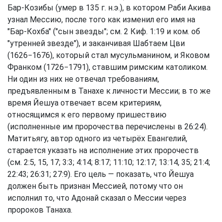
Бар-Козибы (умер в 135 г. н.э.), в котором Раби Акива
узнал Мессию, после того как изменил его имя на
"Бар-Кохба" ("сын звезды"; см. 2 Киф. 1:19 и ком. об
"утренней звезде"), и заканчивая Шабтаем Цви
(1626−1676), который стал мусульманином, и Яковом
Франком (1726−1791), ставшим римским католиком.
Ни один из них не отвечал требованиям,
предъявленным в Танахе к личности Мессии; в то же
время Йешуа отвечает всем критериям,
относящимся к его первому пришествию
(исполненные им пророчества перечислены в 26:24).
Матитьягу, автор одного из четырёх Евангелий,
старается указать на исполнение этих пророчеств
(см. 2:5, 15, 17; 3:3; 4:14; 8:17; 11:10; 12:17; 13:14, 35; 21:4;
22:43; 26:31; 27:9). Его цель — показать, что Йешуа
должен быть признан Мессией, потому что он
исполнил то, что Адонай сказал о Мессии через
пророков Танаха.