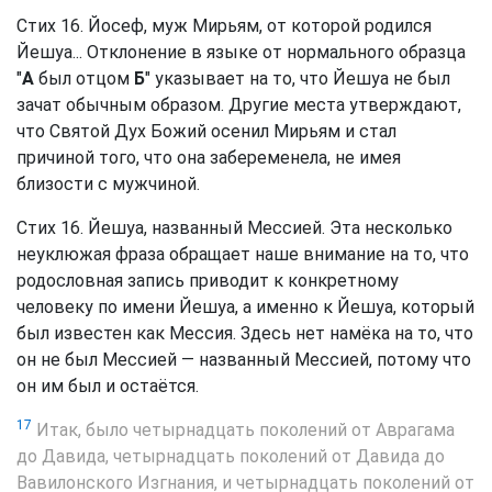
Стих 16. Йосеф, муж Мирьям, от которой родился
Йешуа... Отклонение в языке от нормального образца
"
А
был отцом
Б
" указывает на то, что Йешуа не был
зачат обычным образом. Другие места утверждают,
что Святой Дух Божий осенил Мирьям и стал
причиной того, что она забеременела, не имея
близости с мужчиной.
Стих 16. Йешуа, названный Мессией. Эта несколько
неуклюжая фраза обращает наше внимание на то, что
родословная запись приводит к конкретному
человеку по имени Йешуа, а именно к Йешуа, который
был известен как Мессия. Здесь нет намёка на то, что
он не был Мессией — названный Мессией, потому что
он им был и остаётся.
17
Итак, было четырнадцать поколений от Аврагама
до Давида, четырнадцать поколений от Давида до
Вавилонского Изгнания, и четырнадцать поколений от