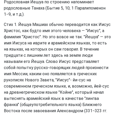
Родословная Йешуа по строению напоминает
родословные Танаха (Бытие 5, 10; 1 Паралипоменон
1−9, и т.д.).
Стих 1. Йешуа Машиах обычно переводится как Иисус
Христос, как будто имя этого человека — "Иисус", а
фамилия "Христос". Но это вовсе не так. "Йешуа" — это
имя Иисуса на иврите и арамейском языках, то есть
на языках, на которых он сам говорил. В течение
тридцати с лишним лет здесь на земле люди
называли его Йешуа. Слово Иисус представляет
собой попытку русско-говорящих людей произнести
имя Мессии, каким оно появляется в греческих
рукописях Нового Завета, "Иисус"- йи-сус на
современном греческом языке, и, возможно, йей-сус
на древнегреческом языке "Койне", который начал
вытеснять арамейский язык в качестве "лингва
франка" (общеупотребительного языка) Ближнего
Востока после завоевания Александром (331−323 гг.