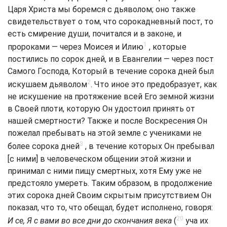
Царя Христа мы боремся с дьяволом; оно также
свидетельствует о том, что сорокадневный пост, то
есть смирение души, почитался и в законе, и
1
пророками — через Моисея и Илию
, которые
постились по сорок дней, и в Евангелии — через пост
Самого Господа, Который в течение сорока дней был
2
искушаем дьяволом
. Что иное это предобразует, как
не искушение на протяжение всей Его земной жизни
в Своей плоти, которую Он удостоил принять от
нашей смертности? Также и после Воскресения Он
пожелал пребывать на этой земле с учениками не
3
более сорока дней
, в течение которых Он пребывал
[с ними] в человеческом общении этой жизни и
принимал с ними пищу смертных, хотя Ему уже не
предстояло умереть. Таким образом, в продолжение
этих сорока дней Своим скрытым присутствием Он
показал, что то, что обещал, будет исполнено, говоря:
20
И се, Я с вами во все дни до скончания века
(
уча их