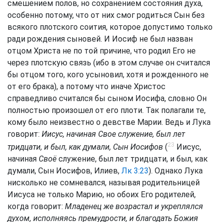
смешением полов, но сохранением состояния духа,
особенно потому, что от них смог родиться Сын без
всякого плотского соития, которое допустимо только
ради рождения сыновей. И Иосиф не был назван
отцом Христа не по той причине, что родил Его не
через плотскую связь (ибо в этом случае он считался
бы отцом того, кого усыновил, хотя и рожденного не
от его брака), а потому что иначе Христос
справедливо считался бы сыном Иосифа, словно Он
полностью произошел от его плоти. Так полагали те,
кому было неизвестно о девстве Марии. Ведь и Лука
говорит:
Иисус, начиная Свое служение, был лет
23
тридцати, и был, как думали, Сын Иосифов
(
Иисус,
начиная
Своё
служение, был лет тридцати, и был, как
думали, Сын Иосифов, Илиев,
Лк 3:23
). Однако Лука
нисколько не сомневался, называя родительницей
Иисуса не только Марию, но обоих Его родителей,
когда говорит:
Младенец же возрастал и укреплялся
духом, исполняясь премудрости, и благодать Божия