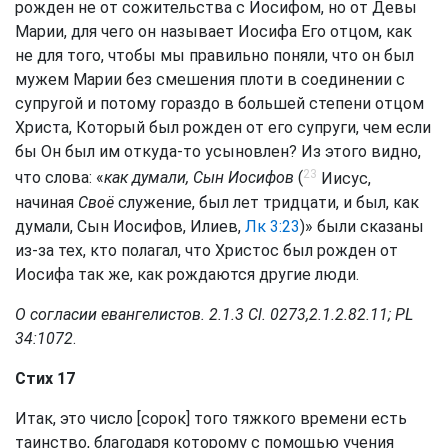
рожден не от сожительства с Иосифом, но от Девы
Марии, для чего он называет Иосифа Его отцом, как
не для того, чтобы мы правильно поняли, что он был
мужем Марии без смешения плоти в соединении с
супругой и потому гораздо в большей степени отцом
Христа, Который был рожден от его супруги, чем если
бы Он был им откуда-то усыновлен? Из этого видно,
23
что слова: «
как думали, Сын Иосифов
(
Иисус,
начиная
Своё
служение, был лет тридцати, и был, как
думали, Сын Иосифов, Илиев,
Лк 3:23
)» были сказаны
из-за тех, кто полагал, что Христос был рожден от
Иосифа так же, как рождаются другие люди.
О согласии евангелистов. 2.1.3 Сl. 0273,2.1.2.82.11; PL
34:1072
.
Стих 17
Итак, это число [сорок] того тяжкого времени есть
таинство, благодаря которому с помощью учения