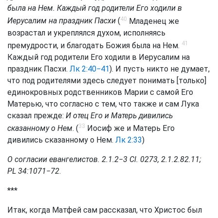
была на Нем. Каждый год родители Его ходили в
40
Иерусалим на праздник Пасхи
(
Младенец же
возрастал и укреплялся духом, исполняясь
41
премудрости, и благодать Божия была на Нем.
Каждый год родители Его ходили в Иерусалим на
праздник Пасхи.
Лк 2:40−41
). И пусть никто не думает,
что под родителями здесь следует понимать [только]
единокровных родственников Марии с самой Его
Матерью, что согласно с тем, что также и сам Лука
сказал прежде:
И отец Его и Матерь дивились
33
сказанному о Нем
. (
Иосиф же и Матерь Его
дивились сказанному о Нем.
Лк 2:33
)
О согласии евангелистов. 2.1.2−3 Сl. 0273, 2.1.2.82.11;
PL 34:1071−72
.
***
Итак, когда Матфей сам рассказал, что Христос был