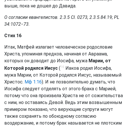
выше, пока не дошел до Давида.
О согласии евангелистов. 2.3.5 Сl. 0273, 2.3.5.84.19; PL
34:1072−73.
Стих 16
Итак, Матфей излагает человеческое родословие
Христа, упоминая предков, начиная от Авраама,
которых он доводит до Иосифа, мужа
Марии, от
16
Которой родился Иисус
(
Иаков родил Иосифа,
мужа Марии, от Которой родился Иисус, называемый
Христос.
Мф 1:16
). И не позволительно думать, что
Иосифа следует отделять от этого брака с Марией,
потому что она произвела Христа не от сожительства
с ним, но оставаясь Девой. Ведь этим возвышенным
примером показано, что верующие супруги могут
также сохранять по обоюдному согласию
воздержание, и потому брак называется не плотским