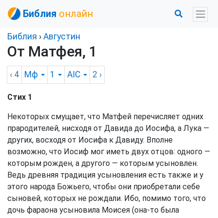
Библия
онлайн
Библия
›
Августин
От Матфея, 1
‹ 4
Мф
1
AIC
2
›
Стих 1
Некоторых смущает, что Матфей перечисляет одних
прародителей, нисходя от Давида до Иосифа, а Лука —
других, восходя от Иосифа к Давиду. Вполне
возможно, что Иосиф мог иметь двух отцов: одного —
которым рожден, а другого — которым усыновлен.
Ведь древняя традиция усыновления есть также и у
этого народа Божьего, чтобы они приобретали себе
сыновей, которых не рождали. Ибо, помимо того, что
дочь фараона усыновила Моисея (она-то была