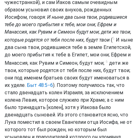
чужестранкой), и сам Иаков самым очевидным
образом усыновил своих внуков, рожденных
Иосифом, говоря:
И ныне два сына твои, родившиеся
тебе до моего прибытия к тебе, мои они; Ефрем и
Манассия, как Рувим и Симеон будут мои; дети же твои,
5
которые родятся от тебя после них, будут твои
(
И ныне
два сына твои, родившиеся тебе в земле Египетской,
до моего прибытия к тебе в Египет, мои они; Ефрем и
6
Манассия, как Рувим и Симеон, будут мои;
дети же
твои, которые родятся от тебя после них, будут твои;
они под именем братьев своих будут именоваться в
их уделе.
Быт 48:5−6
). Поэтому получилось так, что
стало двенадцать колен Израиля, за исключением
колена Левия, которое служило при Храме; а с ним
было тринадцать [колен], хотя у Иакова было
двенадцать сыновей. Из этого становится ясно, что
Лука поместил в своем Евангелии отца Иосифа, не от
которого тот был рожден, но которым был
усыновлен и прародителей которого он упомянул