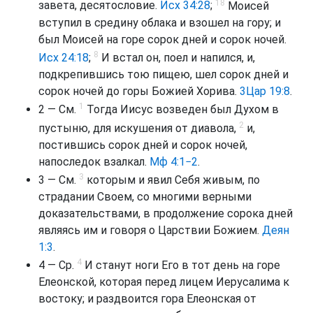
18
завета, десятословие.
Исх 34:28
;
Моисей
вступил в средину облака и взошел на гору; и
был Моисей на горе сорок дней и сорок ночей.
8
Исх 24:18
;
И встал он, поел и напился, и,
подкрепившись тою пищею, шел сорок дней и
сорок ночей до горы Божией Хорива.
3Цар 19:8
.
1
2 — См.
Тогда Иисус возведен был Духом в
2
пустыню, для искушения от диавола,
и,
постившись сорок дней и сорок ночей,
напоследок взалкал.
Мф 4:1−2
.
3
3 — См.
которым и явил Себя живым, по
страдании Своем, со многими верными
доказательствами, в продолжение сорока дней
являясь им и говоря о Царствии Божием.
Деян
1:3
.
4
4 — Ср.
И станут ноги Его в тот день на горе
Елеонской, которая перед лицем Иерусалима к
востоку; и раздвоится гора Елеонская от