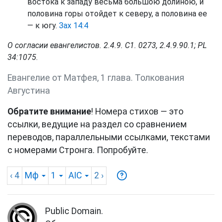
востока к западу весьма большою долиною, и
половина горы отойдет к северу, а половина ее
— к югу.
Зах 14:4
О согласии евангелистов. 2.4.9. С1. 0273, 2.4.9.90.1; PL
34:1075
.
Евангелие от Матфея, 1 глава. Толкования
Августина
Обратите внимание
! Номера стихов — это
ссылки, ведущие на раздел со сравнением
переводов, параллельными ссылками, текстами
с номерами Стронга. Попробуйте.
‹ 4
Мф
1
AIC
2
›
Public Domain.