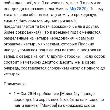
соблюдать всё, что Я повелел вам; и се, Я с вами во
все дни до скончания века. Аминь.
Мф 28:20
). Почему
же это число обозначает эту земную преходящую
жизнь? Наиболее очевидной причиной
представляется та (хотя, возможно, была и другая,
более сокровенная), что и времена года сменяются,
разделенные на четыре чередования, и сам мир
ограничен четырьмя частями, которые Писание
иногда упоминает под именем ветров: с востока на
4
запад, с севера на юг
. С другой стороны, число сорок
состоит из четырех десяток. Десять же, в свою
очередь, составляется сложением чисел от одного до
четырех.
Примечания
1 — См.
28 И пробыл там [Моисей] у Господа
сорок дней и сорок ночей, хлеба не ел и воды не
пил; и написал [Моисей] на скрижалях слова