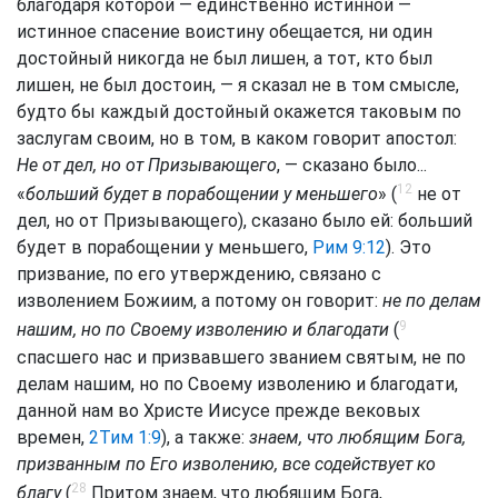
благодаря которой — единственно истинной —
истинное спасение воистину обещается, ни один
достойный никогда не был лишен, а тот, кто был
лишен, не был достоин, — я сказал не в том смысле,
будто бы каждый достойный окажется таковым по
заслугам своим, но в том, в каком говорит апостол:
Не от дел, но от Призывающего
, — сказано было...
12
«
больший будет в порабощении у меньшего
» (
не от
дел, но от Призывающего), сказано было ей: больший
будет в порабощении у меньшего,
Рим 9:12
). Это
призвание, по его утверждению, связано с
изволением Божиим, а потому он говорит:
не по делам
9
нашим, но по Своему изволению и благодати
(
спасшего нас и призвавшего званием святым, не по
делам нашим, но по Своему изволению и благодати,
данной нам во Христе Иисусе прежде вековых
времен,
2Тим 1:9
), а также:
знаем, что любящим Бога,
призванным по Его изволению, все содействует ко
28
благу
(
Притом знаем, что любящим Бога,