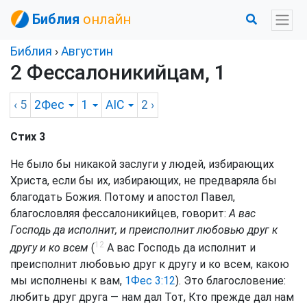
Библия
онлайн
Библия
›
Августин
2 Фессалоникийцам, 1
‹ 5
2Фес
1
AIC
2
›
Стих 3
Не было бы никакой заслуги у людей, избирающих
Христа, если бы их, избирающих, не предваряла бы
благодать Божия. Потому и апостол Павел,
благословляя фессалоникийцев, говорит:
А вас
Господь да исполнит, и преисполнит любовью друг к
12
другу и ко всем
(
А вас Господь да исполнит и
преисполнит любовью друг к другу и ко всем, какою
мы исполнены к вам,
1Фес 3:12
). Это благословение:
любить друг друга — нам дал Тот, Кто прежде дал нам