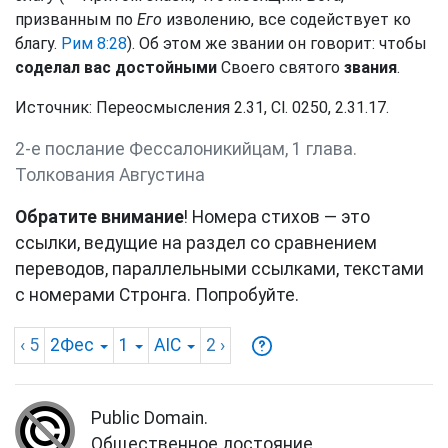
призванным по
Его
изволению, все содействует ко
благу.
Рим 8:28
). Об этом же звании он говорит: чтобы
соделал вас достойными
Своего святого
звания
.
Источник: Переосмысления 2.31, Сl. 0250, 2.31.17.
2-е послание Фессалоникийцам, 1 глава.
Толкования Августина
Обратите внимание
! Номера стихов — это
ссылки, ведущие на раздел со сравнением
переводов, параллельными ссылками, текстами
с номерами Стронга. Попробуйте.
‹ 5
2Фес
1
AIC
2
›
Public Domain.
Общественное достояние.