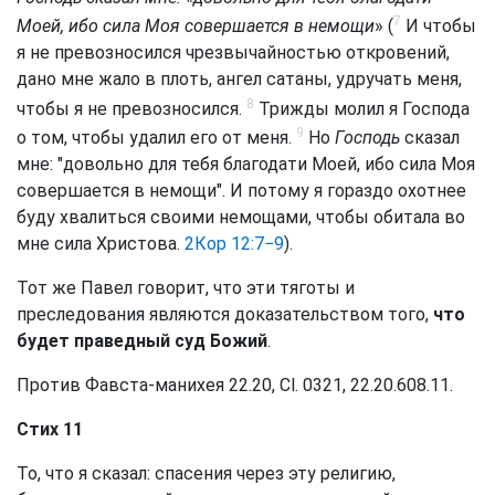
7
Моей, ибо сила Моя совершается в немощи
» (
И чтобы
я не превозносился чрезвычайностью откровений,
дано мне жало в плоть, ангел сатаны, удручать меня,
8
чтобы я не превозносился.
Трижды молил я Господа
9
о том, чтобы удалил его от меня.
Но
Господь
сказал
мне: "довольно для тебя благодати Моей, ибо сила Моя
совершается в немощи". И потому я гораздо охотнее
буду хвалиться своими немощами, чтобы обитала во
мне сила Христова.
2Кор 12:7−9
).
Тот же Павел говорит, что эти тяготы и
преследования являются доказательством того,
что
будет праведный суд Божий
.
Против Фавста-манихея 22.20, Cl. 0321, 22.20.608.11.
Стих 11
То, что я сказал: спасения через эту религию,