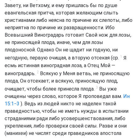
Завету, ни Ветхому, и ему пришлась бы по душе
евангельская притча, которая желающим слыть
христианами либо неясна по причине их слепоты, либо
неприятна по причине их развращенности. Ибо
Всевышний Виноградарь готовит Свой нож для лозы,
не приносящей плода, иначе, чем для лозы
плодоносной. Однако Он не щадит ни годную, ни
1
негодную, первую очищая, а вторую отсекая (ср.
Я
есмь истинная виноградная лоза, а Отец Мой —
2
виноградарь.
Всякую у Меня ветвь, не приносящую
плода, Он отсекает; и всякую, приносящую плод,
3
очищает, чтобы более принесла плода.
Вы уже
очищены через слово, которое Я проповедал вам.
Ин
15:1−3
). Ведь из людей никто не наделен такой
праведностью, чтобы не иметь нужды в испытании
страданиями ради либо усовершенствования, либо
укрепления, либо проверки своей силы. Разве и они
(манихеи) не числят среди праведников апостола