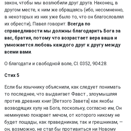
закон, чтобы мы возлюбили друг друга. Наконец, в
другом месте, к ним же обращаясь (ибо, несомненно,
в некоторых из них уже было то, что он благословлял
их обрести), Павел говорит:
Всегда по
справедливости мы должны благодарить Бога за
вас, братия, потому что возрастает вера ваша и
умножается любовь каждого друг к другу между
всеми вами
.
О благодати и свободной воле, Сl. 0352, 904.28.
Стих 5
Если бы язычнику объяснили, как следует понимать
то последнее, что выдвигает Фавст , злоумышляя
против древних книг [Ветхого Завета] как якобы
возводящих хулу на Бога, поскольку, согласно им, Он
неминуемо покарает мечом, от которого никому не
будет пощады, как праведникам, так и грешникам, —
он, возможно, не стал бы противиться ни Новому