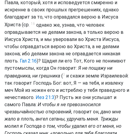
Павла, который, хотя и исповедуется смиренно и
искренне в своих прошлых прегрешениях, однако
благодарит за то, что оправдался верою в Иисуса
16
Христа (ср.
однако же, узнав, что человек
оправдывается не делами закона, а только верою в
Иисуса Христа, и мы уверовали во Христа Иисуса,
чтобы оправдаться верою во Христа, а не делами
закона; ибо делами закона не оправдается никакая
плоть.
Гал 2:16
)? Щадил ли его Тот, Кого не понимают
пустомыслы, когда Он говорит:
Я не пощажу ни
3
праведника, ни грешника
(
и скажи земле Израилевой:
так говорит Господь Бог: вот, Я — на тебя, и извлеку
меч Мой из ножен его и истреблю у тебя праведного и
нечестивого.
Иез 21:3
)? Пусть же они услышат и
самого Павла:
И чтобы я не превозносился
чрезвычайностью откровений
, говорит он,
дано мне
жало в плоть, ангел сатаны, удручать меня. Трижды
молил я Господа о том, чтобы удалил его от меня, но
Господь сказал мне: «довольно для тебя благодати