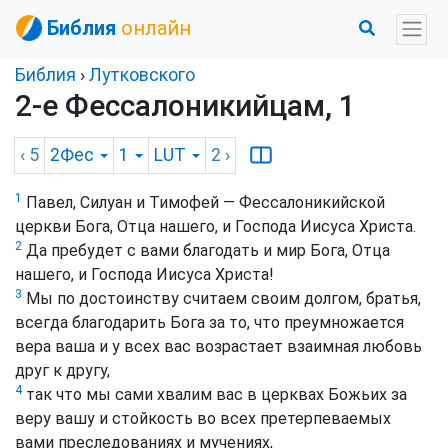
Библия
онлайн
Библия
›
Лутковского
2-е Фессалоникийцам, 1
‹ 5
2Фес
1
LUT
2
›
1
Павел, Силуан и Тимофей — Фессалоникийской
церкви Бога, Отца нашего, и Господа Иисуса Христа.
2
Да пребудет с вами благодать и мир Бога, Отца
нашего, и Господа Иисуса Христа!
3
Мы по достоинству считаем своим долгом, братья,
всегда благодарить Бога за то, что преумножается
вера ваша и у всех вас возрастает взаимная любовь
друг к другу,
4
так что мы сами хвалим вас в церквах Божьих за
веру вашу и стойкость во всех претерпеваемых
вами преследованиях и мучениях,