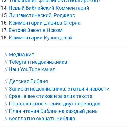
Толкование Феофилакта Болгарского
Новый Библейский Комментарий
Лингвистический. Роджерс
Комментарии Давида Стерна
Ветхий Завет в Новом
Комментарии Кузнецовой
//
Медиа кит
//
Telegram недокнижника
//
Наш YouTube канал
//
Детская Библия
//
Записки недокнижника: статьи и новости
//
Сравнение стихов и анализ текста
//
Параллельное чтение двух переводов
//
План чтения Библии на каждый день
//
Бесплатно скачать Библию