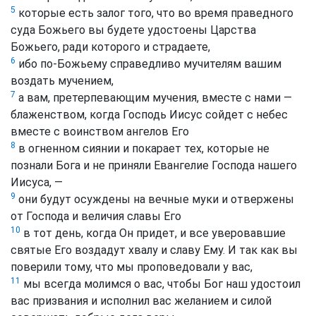
5
которые есть залог того, что во время праведного
суда Божьего вы будете удостоены Царства
Божьего, ради которого и страдаете,
6
ибо по-Божьему справедливо мучителям вашим
воздать мучением,
7
а вам, претерпевающим мучения, вместе с нами —
блаженством, когда Господь Иисус сойдет с небес
вместе с воинством ангелов Его
8
в огненном сиянии и покарает тех, которые не
познали Бога и не приняли Евангелие Господа нашего
Иисуса, —
9
они будут осуждены на вечные муки и отвержены
от Господа и величия славы Его
10
в тот день, когда Он придет, и все уверовавшие
святые Его воздадут хвалу и славу Ему. И так как вы
поверили тому, что мы проповедовали у вас,
11
мы всегда молимся о вас, чтобы Бог наш удостоил
вас призвания и исполнил вас желанием и силой