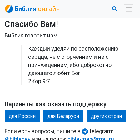
Библия
онлайн
Спасибо Вам!
Библия говорит нам:
Каждый уделяй по расположению
сердца, не с огорчением и не с
принуждением; ибо доброхотно
дающего любит Бог.
2Кор 9:7
Варианты как оказать поддержку
для России
для Беларуси
других стран
Если есть вопросы, пишите в
telegram:
@bibledev
или на почту:
bible-man@mail.ru