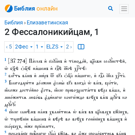
Библия
онлайн
Библия
›
Елизаветинская
2 Фессалоникийцам, 1
‹ 5
2Фес
1
ELZS
2
›
1
[Заⷱ҇ 274] Па́ѵелъ и҆ сїлꙋа́нъ и҆ тїмоѳе́й, цр҃кви солꙋ́нстѣй,
ѡ҆ бз҃ѣ ѻ҆ц҃ѣ̀ на́шемъ и҆ гдⷭ҇ѣ і҆и҃сѣ хрⷭ҇тѣ̀:
2
блгⷣть ва́мъ и҆ ми́ръ ѿ бг҃а ѻ҆ц҃а̀ на́шегѡ, и҆ гдⷭ҇а і҆и҃са хрⷭ҇та̀.
3
Благодари́ти до́лжни є҆смы̀ бг҃а всегда̀ ѡ҆ ва́съ, бра́тїе,
ꙗ҆́коже досто́йно є҆́сть, ꙗ҆́кѡ превозраста́етъ вѣ́ра ва́ша, и҆
мно́житсѧ любо́вь є҆ди́нагѡ коегѡ́ждо всѣ́хъ ва́съ дрꙋ́гъ ко
дрꙋ́гꙋ:
4
ꙗ҆́кѡ самѣ̑мъ на́мъ хвали́тисѧ ѡ҆ ва́съ въ цр҃квахъ бж҃їихъ,
ѡ҆ терпѣ́нїи ва́шемъ и҆ вѣ́рѣ во всѣ́хъ гоне́нїихъ ва́шихъ и҆
ско́рбехъ, ꙗ҆̀же прїе́млете,
5
показа́нїе првⷣнагѡ сꙋда̀ бж҃їѧ, во є҆́же сподо́битисѧ ва́мъ