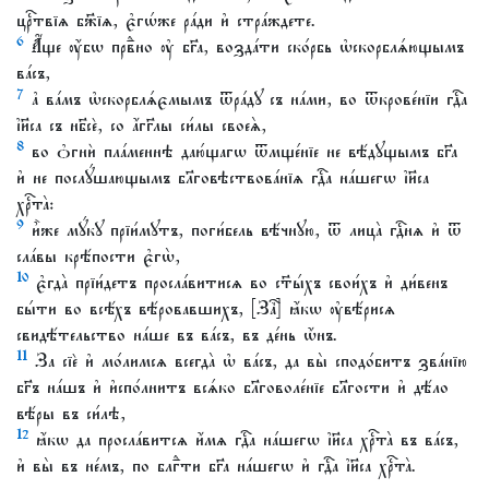
црⷭ҇твїѧ бж҃їѧ, є҆гѡ́же ра́ди и҆ стра́ждете.
6
А҆́ще ᲂу҆́бѡ првⷣно ᲂу҆ бг҃а, возда́ти ско́рбь ѡ҆скорблѧ́ющымъ
ва́съ,
7
а҆ ва́мъ ѡ҆скорблѧ́ємымъ ѿра́дꙋ съ на́ми, во ѿкрове́нїи гдⷭ҇а
і҆и҃са съ нб҃сѐ, со а҆́гг҃лы си́лы своеѧ̀,
8
во ѻ҆гнѝ пла́меннѣ даю́щагѡ ѿмще́нїе не вѣ́дꙋщымъ бг҃а
и҆ не послꙋ́шающымъ бл҃говѣствова́нїѧ гдⷭ҇а на́шегѡ і҆и҃са
хрⷭ҇та̀:
9
и҆̀же мꙋ́кꙋ прїи́мꙋтъ, поги́бель вѣ́чнꙋю, ѿ лица̀ гдⷭ҇нѧ и҆ ѿ
сла́вы крѣ́пости є҆гѡ̀,
10
є҆гда̀ прїи́детъ просла́витисѧ во ст҃ы́хъ свои́хъ и҆ ди́венъ
бы́ти во всѣ́хъ вѣ́ровавшихъ, [Заⷱ҇] ꙗ҆́кѡ ᲂу҆вѣ́рисѧ
свидѣ́тельство на́ше въ ва́съ, въ де́нь ѡ҆́нъ.
11
За сїѐ и҆ мо́лимсѧ всегда̀ ѡ҆ ва́съ, да вы̀ сподо́битъ зва́нїю
бг҃ъ на́шъ и҆ и҆спо́лнитъ всѧ́ко бл҃говоле́нїе бл҃гости и҆ дѣ́ло
вѣ́ры въ си́лѣ,
12
ꙗ҆́кѡ да просла́витсѧ и҆́мѧ гдⷭ҇а на́шегѡ і҆и҃са хрⷭ҇та̀ въ ва́съ,
и҆ вы̀ въ не́мъ, по блгⷣти бг҃а на́шегѡ и҆ гдⷭ҇а і҆и҃са хрⷭ҇та̀.