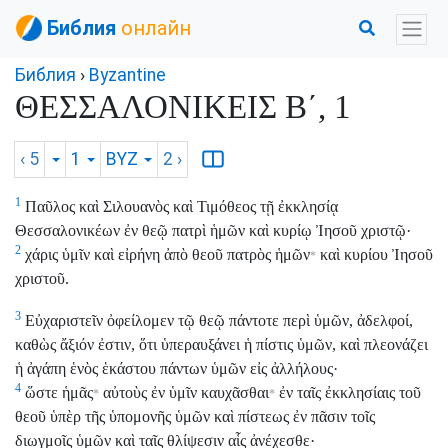
Библия
онлайн
Библия
›
Byzantine
ΘΕΣΣΑΛΟΝΙΚΕΙΣ Β΄, 1
‹ 5
1
BYZ
2
›
1
Παῦλος καὶ Σιλουανὸς καὶ Τιμόθεος τῇ ἐκκλησίᾳ
Θεσσαλονικέων ἐν θεῷ πατρὶ ἡμῶν καὶ κυρίῳ Ἰησοῦ χριστῷ·
2
χάρις ὑμῖν καὶ εἰρήνη ἀπὸ θεοῦ πατρὸς ἡμῶν
καὶ κυρίου Ἰησοῦ
*
χριστοῦ.
3
Εὐχαριστεῖν ὀφείλομεν τῷ θεῷ πάντοτε περὶ ὑμῶν, ἀδελφοί,
καθὼς ἄξιόν ἐστιν, ὅτι ὑπεραυξάνει ἡ πίστις ὑμῶν, καὶ πλεονάζει
ἡ ἀγάπη ἑνὸς ἑκάστου πάντων ὑμῶν εἰς ἀλλήλους·
4
ὥστε ἡμᾶς
αὐτοὺς ἐν ὑμῖν καυχᾶσθαι
ἐν ταῖς ἐκκλησίαις τοῦ
*
*
θεοῦ ὑπὲρ τῆς ὑπομονῆς ὑμῶν καὶ πίστεως ἐν πᾶσιν τοῖς
διωγμοῖς ὑμῶν καὶ ταῖς θλίψεσιν αἷς ἀνέχεσθε·