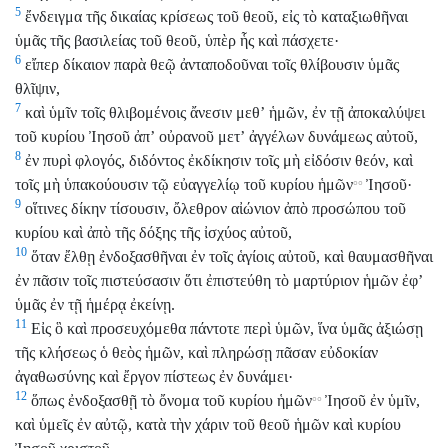
5
ἔνδειγμα τῆς δικαίας κρίσεως τοῦ θεοῦ, εἰς τὸ καταξιωθῆναι
ὑμᾶς τῆς βασιλείας τοῦ θεοῦ, ὑπὲρ ἧς καὶ πάσχετε·
6
εἴπερ δίκαιον παρὰ θεῷ ἀνταποδοῦναι τοῖς θλίβουσιν ὑμᾶς
θλῖψιν,
7
καὶ ὑμῖν τοῖς θλιβομένοις ἄνεσιν μεθʼ ἡμῶν, ἐν τῇ ἀποκαλύψει
τοῦ κυρίου Ἰησοῦ ἀπʼ οὐρανοῦ μετʼ ἀγγέλων δυνάμεως αὐτοῦ,
8
ἐν πυρὶ φλογός, διδόντος ἐκδίκησιν τοῖς μὴ εἰδόσιν θεόν, καὶ
τοῖς μὴ ὑπακούουσιν τῷ εὐαγγελίῳ τοῦ κυρίου ἡμῶν
Ἰησοῦ·
°°
9
οἵτινες δίκην τίσουσιν, ὄλεθρον αἰώνιον ἀπὸ προσώπου τοῦ
κυρίου καὶ ἀπὸ τῆς δόξης τῆς ἰσχύος αὐτοῦ,
10
ὅταν ἔλθῃ ἐνδοξασθῆναι ἐν τοῖς ἁγίοις αὐτοῦ, καὶ θαυμασθῆναι
ἐν πᾶσιν τοῖς πιστεύσασιν ὅτι ἐπιστεύθη τὸ μαρτύριον ἡμῶν ἐφʼ
ὑμᾶς ἐν τῇ ἡμέρᾳ ἐκείνῃ.
11
Εἰς ὃ καὶ προσευχόμεθα πάντοτε περὶ ὑμῶν, ἵνα ὑμᾶς ἀξιώσῃ
τῆς κλήσεως ὁ θεὸς ἡμῶν, καὶ πληρώσῃ πᾶσαν εὐδοκίαν
ἀγαθωσύνης καὶ ἔργον πίστεως ἐν δυνάμει·
12
ὅπως ἐνδοξασθῇ τὸ ὄνομα τοῦ κυρίου ἡμῶν
Ἰησοῦ ἐν ὑμῖν,
°°
καὶ ὑμεῖς ἐν αὐτῷ, κατὰ τὴν χάριν τοῦ θεοῦ ἡμῶν καὶ κυρίου