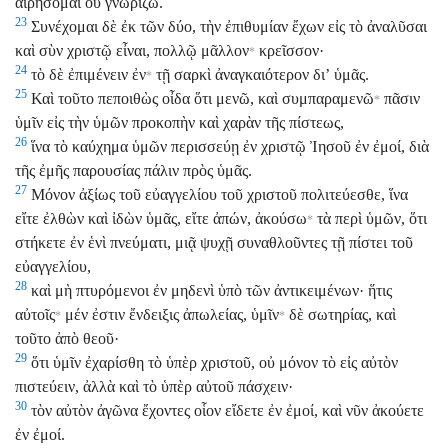
αἱρήσομαι οὐ γνωρίζω.
23
Συνέχομαι δὲ ἐκ τῶν δύο, τὴν ἐπιθυμίαν ἔχων εἰς τὸ ἀναλῦσαι
καὶ σὺν χριστῷ εἶναι, πολλῷ μᾶλλον
κρεῖσσον·
*
24
τὸ δὲ ἐπιμένειν ἐν
τῇ σαρκὶ ἀναγκαιότερον διʼ ὑμᾶς.
*
25
Καὶ τοῦτο πεποιθὼς οἶδα ὅτι μενῶ, καὶ συμπαραμενῶ
πᾶσιν
*
ὑμῖν εἰς τὴν ὑμῶν προκοπὴν καὶ χαρὰν τῆς πίστεως,
26
ἵνα τὸ καύχημα ὑμῶν περισσεύῃ ἐν χριστῷ Ἰησοῦ ἐν ἐμοί, διὰ
τῆς ἐμῆς παρουσίας πάλιν πρὸς ὑμᾶς.
27
Μόνον ἀξίως τοῦ εὐαγγελίου τοῦ χριστοῦ πολιτεύεσθε, ἵνα
εἴτε ἐλθὼν καὶ ἰδὼν ὑμᾶς, εἴτε ἀπών, ἀκούσω
τὰ περὶ ὑμῶν, ὅτι
*
στήκετε ἐν ἑνὶ πνεύματι, μιᾷ ψυχῇ συναθλοῦντες τῇ πίστει τοῦ
εὐαγγελίου,
28
καὶ μὴ πτυρόμενοι ἐν μηδενὶ ὑπὸ τῶν ἀντικειμένων· ἥτις
αὐτοῖς
μέν ἐστιν ἔνδειξις ἀπωλείας, ὑμῖν
δὲ σωτηρίας, καὶ
*
*
τοῦτο ἀπὸ θεοῦ·
29
ὅτι ὑμῖν ἐχαρίσθη τὸ ὑπὲρ χριστοῦ, οὐ μόνον τὸ εἰς αὐτὸν
πιστεύειν, ἀλλὰ καὶ τὸ ὑπὲρ αὐτοῦ πάσχειν·
30
τὸν αὐτὸν ἀγῶνα ἔχοντες οἷον εἴδετε ἐν ἐμοί, καὶ νῦν ἀκούετε
ἐν ἐμοί.