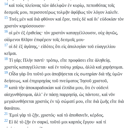
14
καὶ τοὺς πλείονας τῶν ἀδελφῶν ἐν κυρίῳ, πεποιθότας τοῖς
δεσμοῖς μου, περισσοτέρως τολμᾷν ἀφόβως τὸν λόγον λαλεῖν.
15
Τινὲς μὲν καὶ διὰ φθόνον καὶ ἔριν, τινὲς δὲ καὶ διʼ εὐδοκίαν τὸν
χριστὸν κηρύσσουσιν·
16
οἱ μὲν ἐξ ἐριθείας
τὸν χριστὸν καταγγέλλουσιν, οὐχ ἁγνῶς,
*
οἰόμενοι θλῖψιν ἐπιφέρειν τοῖς δεσμοῖς μου·
17
οἱ δὲ ἐξ ἀγάπης,
εἰδότες ὅτι εἰς ἀπολογίαν τοῦ εὐαγγελίου
*
κεῖμαι.
18
Τί γάρ; Πλὴν παντὶ
τρόπῳ, εἴτε προφάσει εἴτε ἀληθείᾳ,
*
χριστὸς καταγγέλλεται· καὶ ἐν τούτῳ χαίρω, ἀλλὰ καὶ χαρήσομαι.
19
Οἶδα γὰρ ὅτι τοῦτό μοι ἀποβήσεται εἰς σωτηρίαν διὰ τῆς ὑμῶν
δεήσεως, καὶ ἐπιχορηγίας τοῦ πνεύματος Ἰησοῦ χριστοῦ,
20
κατὰ τὴν ἀποκαραδοκίαν καὶ ἐλπίδα μου, ὅτι ἐν οὐδενὶ
αἰσχυνθήσομαι, ἀλλʼ ἐν πάσῃ παρρησίᾳ, ὡς πάντοτε, καὶ νῦν
μεγαλυνθήσεται χριστὸς ἐν τῷ σώματί μου, εἴτε διὰ ζωῆς εἴτε διὰ
θανάτου.
21
Ἐμοὶ γὰρ τὸ ζῇν, χριστός· καὶ τὸ ἀποθανεῖν, κέρδος.
22
Εἰ δὲ τὸ ζῇν ἐν σαρκί, τοῦτό μοι καρπὸς ἔργου· καὶ τί