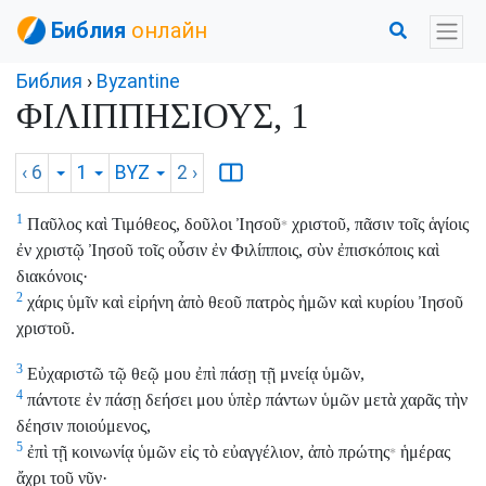
Библия
онлайн
Библия
›
Byzantine
ΦΙΛΙΠΠΗΣΙΟΥΣ, 1
‹ 6
1
BYZ
2
›
1
Παῦλος καὶ Τιμόθεος, δοῦλοι Ἰησοῦ
χριστοῦ, πᾶσιν τοῖς ἁγίοις
*
ἐν χριστῷ Ἰησοῦ τοῖς οὖσιν ἐν Φιλίπποις, σὺν ἐπισκόποις καὶ
διακόνοις·
2
χάρις ὑμῖν καὶ εἰρήνη ἀπὸ θεοῦ πατρὸς ἡμῶν καὶ κυρίου Ἰησοῦ
χριστοῦ.
3
Εὐχαριστῶ τῷ θεῷ μου ἐπὶ πάσῃ τῇ μνείᾳ ὑμῶν,
4
πάντοτε ἐν πάσῃ δεήσει μου ὑπὲρ πάντων ὑμῶν μετὰ χαρᾶς τὴν
δέησιν ποιούμενος,
5
ἐπὶ τῇ κοινωνίᾳ ὑμῶν εἰς τὸ εὐαγγέλιον, ἀπὸ πρώτης
ἡμέρας
*
ἄχρι τοῦ νῦν·