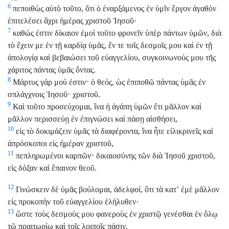
6
πεποιθὼς αὐτὸ τοῦτο, ὅτι ὁ ἐναρξάμενος ἐν ὑμῖν ἔργον ἀγαθὸν
ἐπιτελέσει ἄχρι ἡμέρας χριστοῦ Ἰησοῦ·
7
καθώς ἐστιν δίκαιον ἐμοὶ τοῦτο φρονεῖν ὑπὲρ πάντων ὑμῶν, διὰ
τὸ ἔχειν με ἐν τῇ καρδίᾳ ὑμᾶς, ἔν τε τοῖς δεσμοῖς μου καὶ ἐν τῇ
ἀπολογίᾳ καὶ βεβαιώσει τοῦ εὐαγγελίου, συγκοινωνούς μου τῆς
χάριτος πάντας ὑμᾶς ὄντας.
8
Μάρτυς γάρ μού ἐστιν
ὁ θεός, ὡς ἐπιποθῶ πάντας ὑμᾶς ἐν
*
σπλάγχνοις Ἰησοῦ
χριστοῦ.
*
9
Καὶ τοῦτο προσεύχομαι, ἵνα ἡ ἀγάπη ὑμῶν ἔτι μᾶλλον καὶ
μᾶλλον περισσεύῃ ἐν ἐπιγνώσει καὶ πάσῃ αἰσθήσει,
10
εἰς τὸ δοκιμάζειν ὑμᾶς τὰ διαφέροντα, ἵνα ἦτε εἰλικρινεῖς καὶ
ἀπρόσκοποι εἰς ἡμέραν χριστοῦ,
11
πεπληρωμένοι καρπῶν
δικαιοσύνης τῶν διὰ Ἰησοῦ χριστοῦ,
*
εἰς δόξαν καὶ ἔπαινον θεοῦ.
12
Γινώσκειν δὲ ὑμᾶς βούλομαι, ἀδελφοί, ὅτι τὰ κατʼ ἐμὲ μᾶλλον
εἰς προκοπὴν τοῦ εὐαγγελίου ἐλήλυθεν·
13
ὥστε τοὺς δεσμούς μου φανεροὺς ἐν χριστῷ γενέσθαι ἐν ὅλῳ
τῷ πραιτωρίῳ καὶ τοῖς λοιποῖς πάσιν,