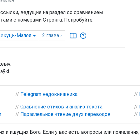
 ссылки, ведущие на раздел со сравнением
тами с номерами Стронга. Попробуйте.
екуць-Малея
2
глава
›
евіч.
аўкі.
//
Telegram недокнижника
//
//
Сравнение стихов и анализ текста
//
и
//
Параллельное чтение двух переводов
//
х и ищущих Бога. Если у вас есть вопросы или пожелания