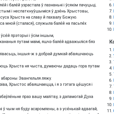
й і бале́й узрастала ў пазнаньні і ўсякім пачуцьці,
стымі і неспаткнуўшыміся ў дзе́нь Хрыстовы,
Ісуса Хрыста на славу й пахвалу Божую.
са мной (сталася), служыла бале́й на пасьпе́х
ўсе́й прэторыі і ўсім іншым,
К
кананыя путамі маімі, яшчэ бале́й адважыліся бяз
лівасьць, іншыя-ж з добрай думкай абвяшчаюць
аюць Хрыста ня чыста, думаючы дадаць гора путам
 абароны Эвангельля ляжу.
зіва, Хрыстос абвяшчаецца, і я з гэтага це́шуся і
збаўле́ньне праз вашу малітву, з дапамогай Духа
ні ў чым ня буду асаромлены, а з усе́нькай адвагай,