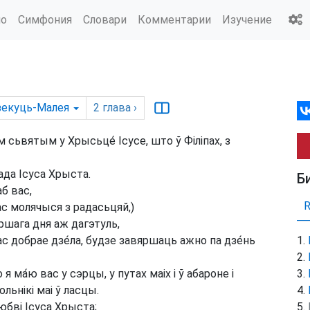
ио
Симфония
Словари
Комментарии
Изучение
екуць-Малея
2
глава
›
ім сьвятым у Хрысьце́ Ісусе, што ў Філіпах, з
ада Ісуса Хрыста.
Б
б вас,
ас молячыся з радасьцяй,)
ршага дня аж дагэтуль,
с добрае дзе́ла, будзе завяршаць ажно па дзе́нь
 я ма́ю вас у сэрцы, у путах маіх і ў абароне і
ольнікі маі ў ласцы.
юбві Ісуса Хрыста;