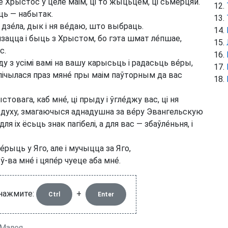
зе Хрыстос у це́ле маім, ці то жыцьцём, ці сьме́рцяй.
ць — набытак.
дзе́ла, дык і ня ве́даю, што выбраць.
язацца і быць з Хрыстом, бо гэта шмат ле́пшае,
с.
ду з усімі вамі на вашу карысьць і радасьць ве́ры,
лічылася праз мяне́ пры маім паўторным да вас
вага, каб мне́, ці прыду і ўгле́джу вас, ці ня
м духу, змагаючыся аднадушна за ве́ру Эвангельскую
ля іх ёсьць знак пагібелі, а для вас — збаўле́ньня, і
́рыць у Яго, але і мучыцца за Яго,
а мне́ і цяпе́р чуеце аба мне́.
 нажмите:
+
Ctrl
Enter
-Малея