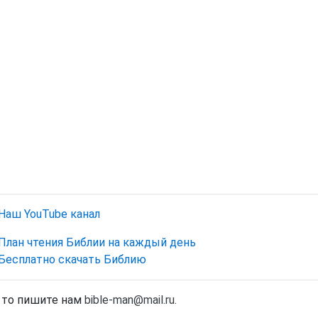
Наш YouTube канал
План чтения Библии на каждый день
Бесплатно скачать Библию
, то пишите нам
bible-man@mail.ru
.