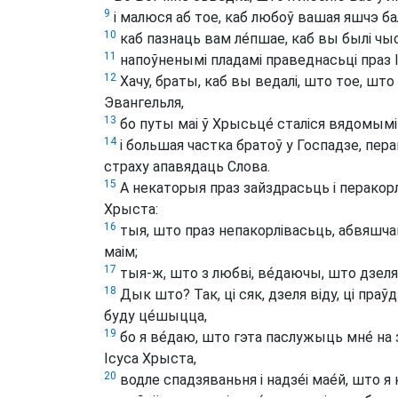
9
і малюся аб тое, каб любоў вашая яшчэ бале́
10
каб пазнаць вам ле́пшае, каб вы былі чы
11
напоўненымі пладамі праведнасьці праз 
12
Хачу, браты, каб вы ведалі, што тое, што 
Эвангельля,
13
бо путы маі ў Хрысьце́ сталіся вядомымі 
14
і большая частка братоў у Госпадзе, пера
страху апавядаць Слова.
15
А некаторыя праз зайздрасьць і перакор
Хрыста:
16
тыя, што праз непакорлівасьць, абвяшч
маім;
17
тыя-ж, што з любві, ве́даючы, што дзеля
18
Дык што? Так, ці сяк, дзеля віду, ці праўд
буду це́шыцца,
19
бо я ве́даю, што гэта паслужыць мне́ на 
Ісуса Хрыста,
20
водле спадзяваньня і надзе́і мае́й, што я 