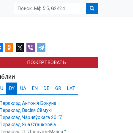
ПОЖЕРТВОВАТЬ
иблии
RU
BY
UA
EN
DE
GR
LAT
Пераклад Антонія Бокуна
Пераклад Васіля Сёмухі
Пераклад Чарняўскага 2017
Пераклад Яна Станкевіча
●
Пераклад Л. Дзекуць-Малея