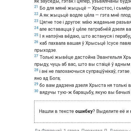
як заўсёды, гэтак і цяпе́р, узьвялічаны буд
21
Бо для мяне́ жыцьцё — Хрыстос, і сьме́р
22
А як жыцьцё водле це́ла — гэта мне́ плод 
23
Цягне тое і другое: ма́ю жаданьне разьв
24
але аставацца ў це́ле патрабне́й дзеля ва
25
І я напэўна ве́даю, што астануся і перабу
26
каб пахвала вашая ў Хрысьце́ Ісусе павя
прыходзе.
27
Толькі жыве́це дастойна Эвангельля Хрысто
прыду, чуць аб вас, што вы стаіцё ў адны
28
і ані не палохаючыся супраціўнікаў; гэтае д
яно ад Бога;
29
бо вам дадзена дзеля Хрыста ня толькі ве
30
вядучы тую-ж барацьбу, якую вы бачылі ў-в
Нашли в тексте
ошибку
? Выделите её и
Да Філіпянаў, 1 глава. Пераклад Л. Дзекуць