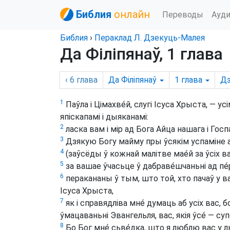
Библия
онлайн
Переводы
Ауд
Библия
›
Пераклад Л. Дзекуць-Малея
Да Філіпянаў, 1 глава
‹ 6
глава
Да Філіпянаў
1
глава
Дз
1
Паўла і Цімахве́й, слугі Ісуса Хрыста, — ус
япіскапамі і дыяканамі:
2
ласка вам і мір ад Бога Айца нашага і Госп
3
Дзякую Богу майму пры ўсякім успаміне а
4
(заўсёды ў кожнай малітве мае́й за ўсіх в
5
за вашае ўчасьце ў дабраве́шчаньні ад пе́
6
перакананы ў тым, што той, хто пачаў у ва
Ісуса Хрыста,
7
як і справядліва мне́ думаць аб усіх вас, бо
ўмацаваньні Эвангельля, вас, якія ўсе́ — суп
8
Бо Бог мне́ сьве́дка, што я люблю вас у л