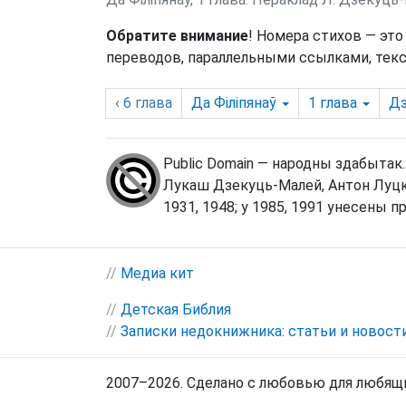
Обратите внимание
! Номера стихов — это
переводов, параллельными ссылками, текс
‹ 6
глава
Да Філіпянаў
1
глава
Дз
Public Domain — народны здабытак.
Лукаш Дзекуць-Малей, Антон Луцк
1931, 1948; у 1985, 1991 унесены пр
//
Медиа кит
//
Детская Библия
//
Записки недокнижника: статьи и новост
2007–2026. Сделано с любовью для любящи