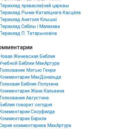
Пераклад праваслаўнай царквы
Пераклад Рыма-Каталіцкага Касцёла
Пераклад Анатоля Клышкi
Пераклад Сабілы і Малахава
Пераклад П. Татарыновіча
омментарии
Новая Женевская Библия
Учебной Библии МакАртура
Толкование Мэтью Генри
Комментарии МакДональда
Толковая Библия Лопухина
Комментарии Жана Кальвина
Толкования Августина
Библия говорит сегодня
Комментарии Скоуфилда
Комментарии Баркли
Серия комментариев МакАртура